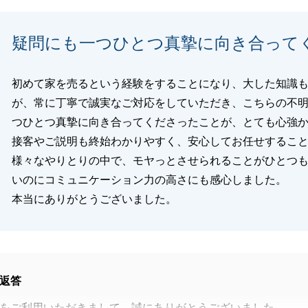
に立てる機会がございましたら、いつでもご相談をお待ちし
、弊社までお気軽にご連絡ください。
疑問にも一つひとつ真摯に向き合って
としてご用命賜りますよう、お願い申し上げます。
しておりますのでご親戚・お知り合い等のご相談もお気軽に
い)
初めて家を売るという経験をすることになり、大した知識
が、常に丁寧で誠実なご対応をしていただき、こちらの不
つひとつ真摯に向き合ってくださったことが、とても心強
接客やご説明も終始わかりやすく、安心してお任せするこ
閉じる
様々なやりとりの中で、モヤっとさせられることがひとつ
いのにコミュニケーション力の高さにも感心しました。
本当にありがとうございました。
返答
をご利用いただきまして、誠にありがとうございました。