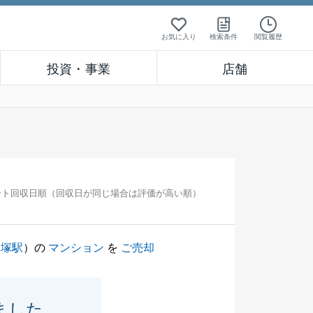
お気に入り
検索条件
閲覧履歴
投資・事業
店舗
ート回収日順（回収日が同じ場合は評価が高い順）
戸塚駅
）の
マンション
を
ご売却
ました