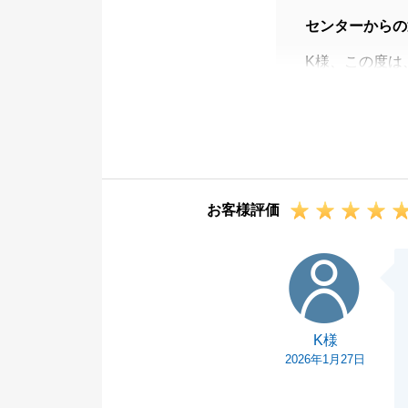
センターからの
K様、この度は
ました。
ご対応いただく
きました。
K様のご尽力の
ております。
お客様評価
今後も何かお困
き続き宜しくお
K様
K様
2026年1月27日