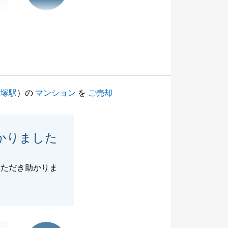
戸塚駅
）の
マンション
を
ご売却
かりました
いただき助かりま
東急リバブル