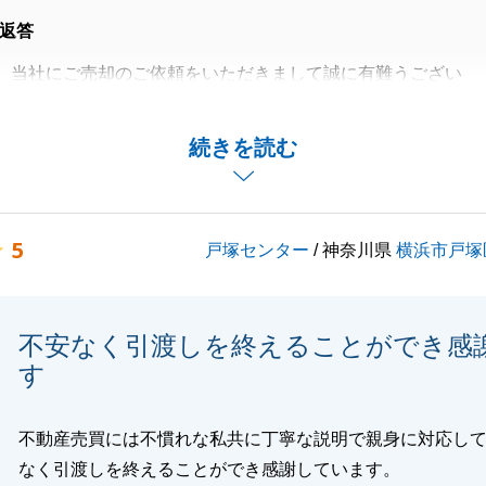
返答
、当社にご売却のご依頼をいただきまして誠に有難うござい
ことが多かったにもかかわらずK様には迅速にご対応いただ
続きを読む
おかげで無事スムーズにご決済を迎えることができたと思っ
5
戸塚センター
/ 神奈川県
横浜市戸塚
りごと等ございましたら、お気軽にご連絡くださいませ。引
願いいたします。
不安なく引渡しを終えることができ感
す
閉じる
不動産売買には不慣れな私共に丁寧な説明で親身に対応し
なく引渡しを終えることができ感謝しています。