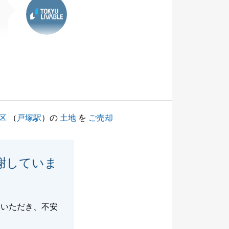
区
（
戸塚駅
）の
土地
を
ご売却
謝していま
ていただき、不安