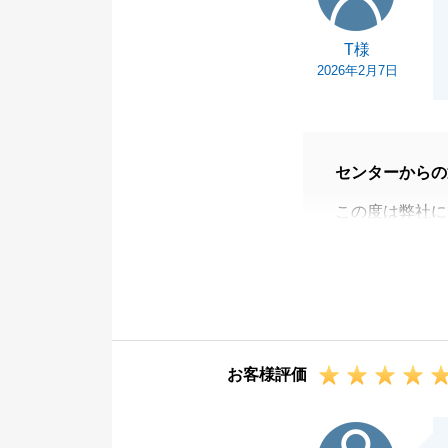
T様
2026年2月7日
センターからの
この度は弊社に
販売開始から店
ができうれしく
無事お取引でき
誠にありがとう
今後とも、何卒
お客様評価
O様