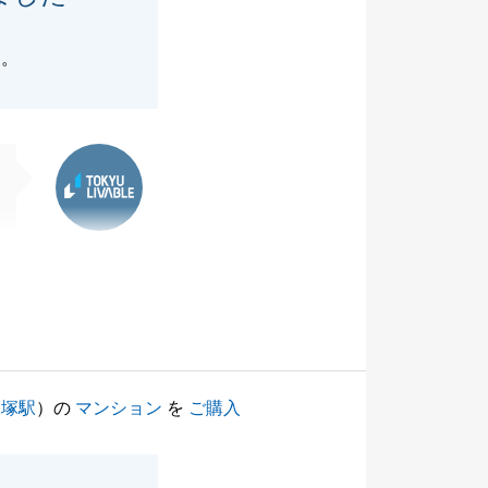
た。
東急リバブル
戸塚駅
）の
マンション
を
ご購入