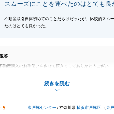
閉じる
スムーズにことを運べたのはとても良
不動産取引自体初めてのことだらけだったが、比較的スム
たのはとても良かった。
返答
不動産購入のお手伝いをさせて頂きましてありがとうござい
い中ご契約手続きや住宅ローン手続き、ご清算準備等ご対応
続きを読む
がとうございました。
の思い出をご家族の皆様で育んで頂けることを、心より願っ
5
東戸塚センター
/ 神奈川県
横浜市戸塚区
（
東
りがとうございました。