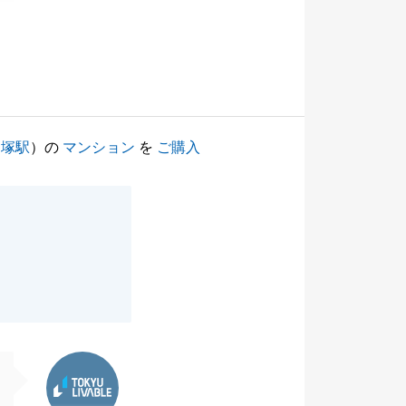
戸塚駅
）の
マンション
を
ご購入
東急リバブル