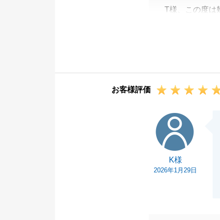
T様、この度は
いました。
T様の迅速なご
新生活楽しんで
今後ともよろし
お客様評価
K様
K様
2026年1月29日