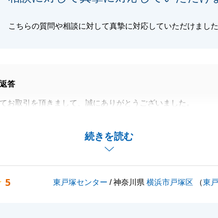
こちらの質問や相談に対して真摯に対応していただけまし
返答
てお取引を頂きまして、誠にありがとうございました。
舗移動もありましたが、ご希望条件で無事にお取引すること
思います。
続きを読む
たのも、ご協力いただいたからこそでございます。
ございました。
よろしくお願い致します。
5
東戸塚センター
/ 神奈川県
横浜市戸塚区
（
東