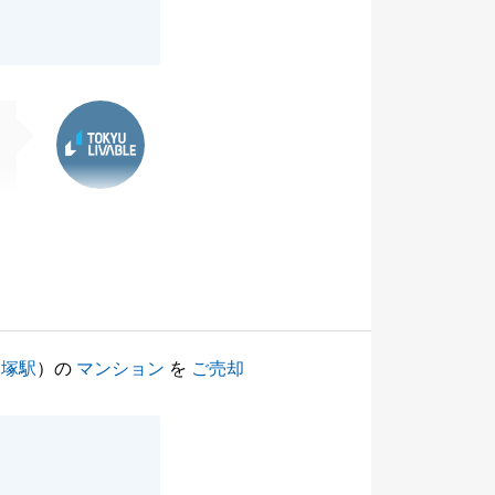
東急リバブル
戸塚駅
）の
マンション
を
ご売却