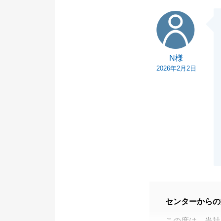
また、何かお役
N様
ておりますので
今後O様の担当
(ご紹介も募集
N様
お声掛けくださ
2026年2月2日
センターからの
この度は、当社