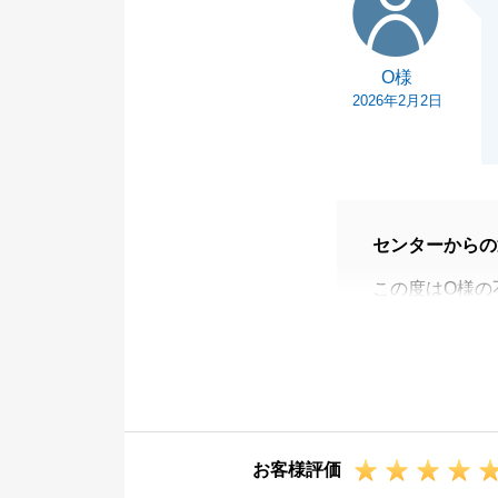
O様
2026年2月2日
センターからの
この度はO様の
ました。
共働きでお忙し
頂きましてあり
新居でたくさん
ております。
お客様評価
この度は誠にあ