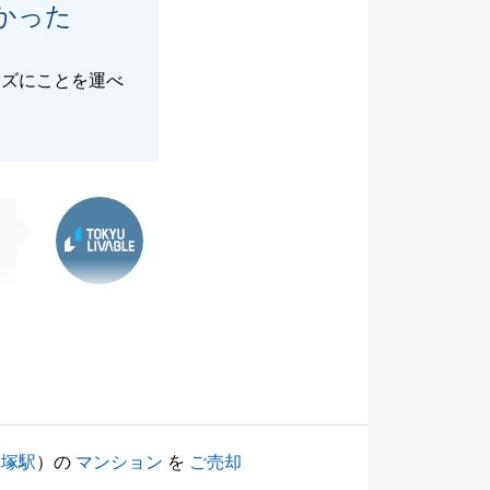
かった
ーズにことを運べ
東急リバブル
戸塚駅
）の
マンション
を
ご売却