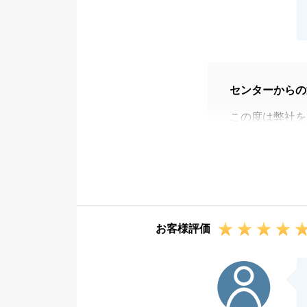
センターからの
この度は弊社を
特殊な土地だっ
ポートできうれ
無事お取引でき
この度は本当に
お客様評価
T様