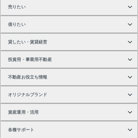
売りたい
買いたいTOP
借りたい
マンションの購入
売りたいTOP
貸したい・賃貸経営
新築・分譲マンションの購入
マンションの売却・査定
借りたいTOP
投資用・事業用不動産
中古マンションの購入
一戸建ての売却・査定
物件を借りる
貸したいTOP
不動産お役立ち情報
一戸建ての購入
土地の売却・査定
オフィス・店舗の賃貸
無料賃料査定
投資用・事業用不動産TOP
オリジナルブランド
新築一戸建ての購入
スピードAI査定
借りるときの流れ
マンション賃料データ
投資用不動産
不動産お役立ち情報
資産運用・活用
中古一戸建ての購入
不動産売却について
借りるガイド
賃貸管理プラン
事業用不動産
不動産AIアドバイザー Tellus Talk
当社売主リノベーションマンション
各種サポート
一棟リノベーションマンション L`GENTE（ルジェン
土地の購入
不動産査定について
リロケーションについて
マンション投資
マンションライブラリー
等価交換事業
テ）