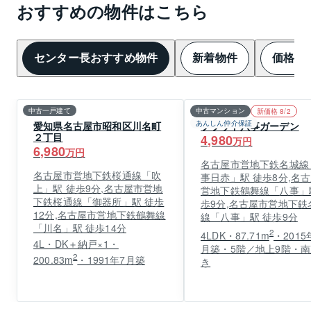
おすすめの物件はこちら
センター長おすすめ物件
新着物件
価格変
中古一戸建て
中古マンション
新価格 8/2
あんしん仲介保証
愛知県名古屋市昭和区川名町
プラウド八事ガーデン
２丁目
4,980
万円
6,980
万円
名古屋市営地下鉄名城線
名古屋市営地下鉄桜通線「吹
事日赤」駅 徒歩8分,名
上」駅 徒歩9分,名古屋市営地
営地下鉄鶴舞線「八事」
下鉄桜通線「御器所」駅 徒歩
歩9分,名古屋市営地下鉄
12分,名古屋市営地下鉄鶴舞線
線「八事」駅 徒歩9分
「川名」駅 徒歩14分
2
4LDK・87.71m
・2015
4L・DK＋納戸×1・
月築・5階／地上9階・
2
200.83m
・1991年7月築
き