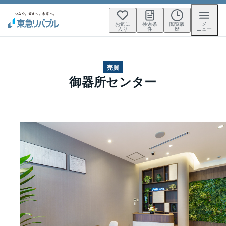
お気に
検索条
閲覧履
メ
入り
件
歴
ニュー
売買
御器所センター