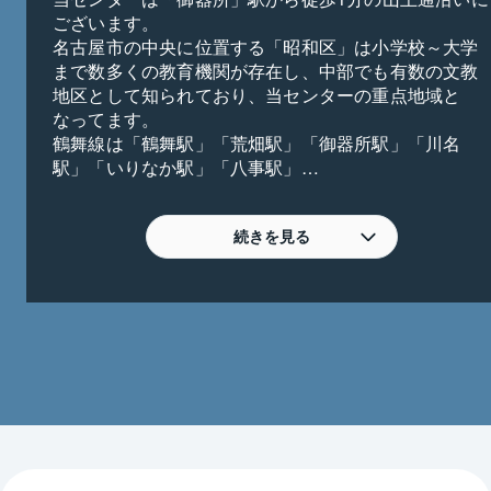
ございます。

名古屋市の中央に位置する「昭和区」は小学校～大学
まで数多くの教育機関が存在し、中部でも有数の文教
地区として知られており、当センターの重点地域と
なってます。

鶴舞線は「鶴舞駅」「荒畑駅」「御器所駅」「川名
駅」「いりなか駅」「八事駅」

桜通線は「吹上駅」「御器所駅」「桜山駅」

名城線は「八事駅」「八事日赤駅」「名古屋大学駅」
を主な活動範囲としております。

続きを見る
昭和区のほか周辺の瑞穂区・天白区・千種区・中区・
熱田区など周辺行政区の不動産の売却・購入・買換え
のお手伝い、相続・空地空家対策、投資用・収益用物
件等様々なご相談も承っております。全営業スタッフ
が宅地建物取引士免許を取得しており、経験豊富な知
識で誠心誠意お手伝いさせて頂きます。

無料駐車場を併設しております。お気軽にお車でもお
越しください。
