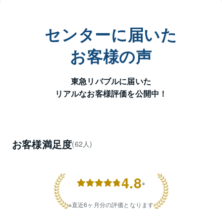
【こんな相談お待ちしております】

★テレワークスペースが必要なため、広い家に住替え
たい。

センターに届いた
★マンションを売却して一戸建に住替えたいが、売却
が先？購入が先？どうすれば良いか教えて欲しい。

お客様の声
★相続した不動産の活用を相談したい。売る・貸すか
のアドバイスがほしい。

東急リバブルに届いた
★事情があり売却を急ぐため周りに知られずにリバブ
リアルなお客様評価を公開中！
ルで所有不動産を買い取ってもらう事は可能？

★良い物件が見つかったが、自宅が売れないのでまだ
購入できない。どうしたら良い？

★土地を購入して注文住宅を建築したい

お客様満足度
(62人)
【重点エリア】

昭和区「御器所、鶴舞、円上町、山脇町、山花町、西
畑町、山中町、駒方町、八雲町、吹上町、車田町、曙
4.8
町、広瀬町、雪見町、北山町、北山本町、鶴羽町、小
※
桜町、緑町、東畑町、御器所通、紅梅町、天神町、台
町、明月町、松風町、若柳町、恵方町、出口町、永金
直近6ヶ月分の評価となります
町、広池町、丸屋町、広見町、桜山町、小坂町、塩付