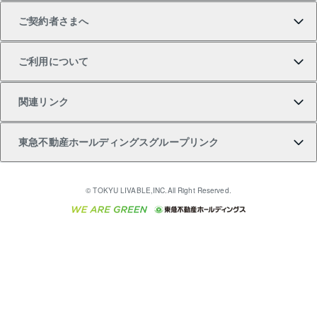
ご契約者さまへ
不動産購入の流れ
売却サービス
貸すときの流れ
投資用マンション
人気マンションランキング
区分リノベーションマンション Lideas（リディアス）
不動産M&A
シニア向けサポート
ご利用について
投資用一棟レジデンスWELL SQUARE（ウェルスクエ
注目キーワード物件特集
不動産売却の流れ
貸すガイド
マンション一棟
暮らしに役立つ不動産メディア 「Lnote」
アセットマネジメント・出資
相続サポート
ご契約者さまサポートメニュー
ア）
関連リンク
購入ガイド
不動産買換えの流れ
アパート経営
不動産相場・不動産価格情報
不動産小口投資 LEGACIA（レガシア）
リフォームサポート
ご紹介・再契約特典
本人確認に関するお客様へのお願い
東急不動産ホールディングスグループリンク
売却ガイド
アパート投資用物件
不動産売却FAQ
入居者様専用-各種ご案内（賃貸）
金融商品取引について
すまいValue
多言語対応
English
繁体中文
簡体中文
これからご結婚される方に東急百貨店のブライダルク
© TOKYU LIVABLE,INC.All Right Reserved.
収益物件
不動産コラム・ニュース
東急こすもす会「こすもすWeb」
東急リバブル ソーシャルメディアポリシー
東急不動産
ラブ
ご意見・お問い合わせ（金融商品取引専用の相談・お
人材サービスのご用命は 東急リバブルスタッフ株式会
ビル購入（ビル一棟）
不動産用語集
東急コミュニティー
問い合わせ窓口）
社まで
投資用不動産の売却査定
不動産なんでもネット相談室
保険募集におけるプライバシー・ポリシー
東北の逸品を贈ります 東北すぐれものセレクション
東急リバブル
ダイレクトメール（郵送物）・Eメールなどの送付停
事業用不動産の売却査定
住まいの税金
民泊の開業・運営のご相談は「ReINN株式会社」まで
東急住宅リース