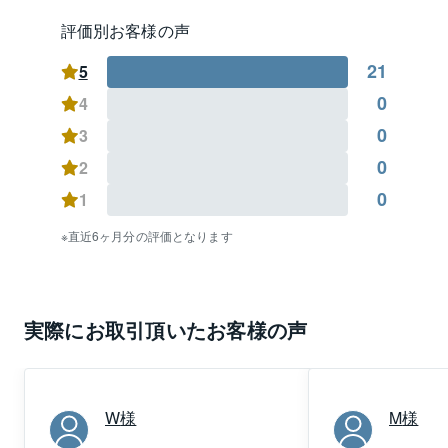
通、石仏町、大和町、下構町、川名本町、広路本町、
南分町、長戸町、長池町、広路通、藤成通、荒田町、
評価別お客様の声
菊園町、川名町、折戸町、元宮町、萩原町、川原通、
21
花見通、檀溪通、安田通」を中心にマンション、土
5
地、戸建の居住用不動産からアパート、一棟マンショ
0
4
ン、ビル等の投資用・事業用不動産に至るまで、幅広
0
3
くお手伝いをさせて頂きます。

0
2
お客様からのご相談をスタッフ一同、心よりお待ち申
0
1
し上げております。
直近6ヶ月分の評価となります
実際にお取引頂いたお客様の声
W
様
M
様