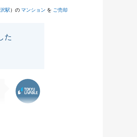
藤沢駅
）の
マンション
を
ご売却
した
東急リバブル