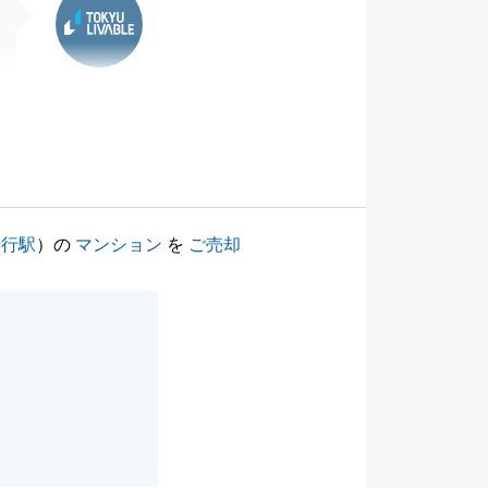
善行駅
）の
マンション
を
ご売却