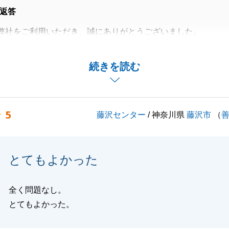
返答
弊社をご利用いただき、誠にありがとうございました。
お力添えができ、嬉しく思います。K様の多大なサポートに
す。
続きを読む
関して何かお困りごとがございましたら、お気軽にご連絡い
じます。
くお願いいたします。
5
藤沢センター
/ 神奈川県
藤沢市
（
閉じる
とてもよかった
全く問題なし。
とてもよかった。