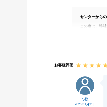
センターからの
この度は、弊社
した。
最初のお打ち合
ましたこと感謝
今後も不動産の
お電話いただけ
お客様評価
引き続き、何卒
S様
S様
2026年1月31日