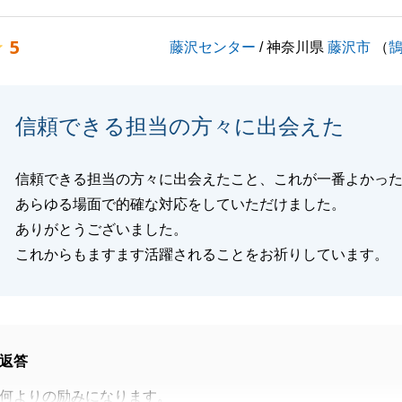
連携し、T様のお手伝いが出来たことを大変嬉しく存じま
5
藤沢センター
/ 神奈川県
藤沢市
（
に関するご希望やご要望がございましたらお気軽にお申し付
よろしくお願い申し上げます。
信頼できる担当の方々に出会えた
信頼できる担当の方々に出会えたこと、これが一番よかっ
閉じる
あらゆる場面で的確な対応をしていただけました。
ありがとうございました。
これからもますます活躍されることをお祈りしています。
返答
何よりの励みになります。