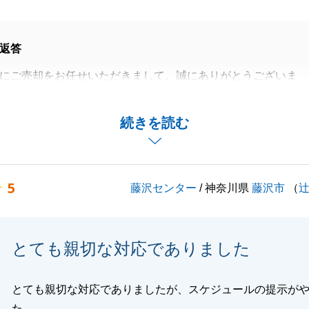
返答
にご売却をお任せいただきまして、誠にありがとうございま
わせからお引渡しを迎えるまで、多大なるご協力をいただき
続きを読む
申し上げます。
ことでお困りごとがございましたら、これまで通りいつでも
れば幸いです。
5
藤沢センター
/ 神奈川県
藤沢市
（
よろしくお願い申し上げます。
とても親切な対応でありました
閉じる
とても親切な対応でありましたが、スケジュールの提示が
た。