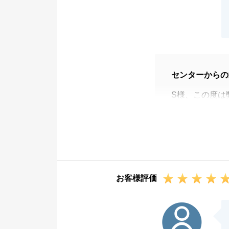
センターからの
S様、この度は
た。
またお忙しい中
スケジュールの
今後の私の営業
今後も何かお困
お客様評価
引き続き宜しく
I様