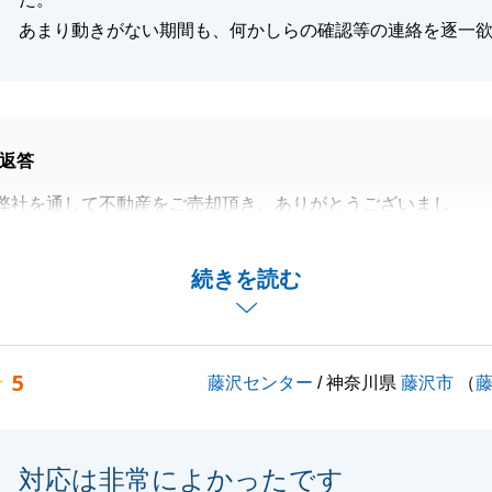
あまり動きがない期間も、何かしらの確認等の連絡を逐一
返答
弊社を通して不動産をご売却頂き、ありがとうございまし
、貴重なご意見を頂きまして、重ねて御礼申し上げます。
続きを読む
提示が遅くなってしまい、大変申し訳ございませんでした。
活動では改善できるようにいたします。
りごと等ございましたら、お気軽にご連絡くださいませ。
5
藤沢センター
/ 神奈川県
藤沢市
（
お願いいたします。
対応は非常によかったです