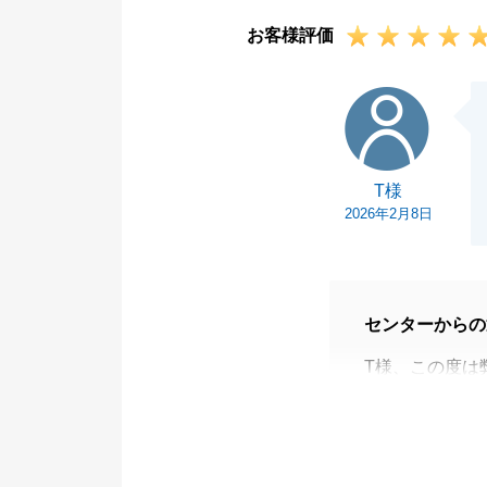
お客様評価
T様
T様
2026年2月8日
センターからの
T様、この度は
いました。
T様は、売却、
いただけるお取