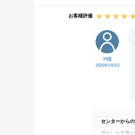
当社賃貸部門と
す。
お客様評価
今後も、不動産
けください。
H様
引き続き、何卒
H様
2026年2月5日
センターからの
温かいお言葉が