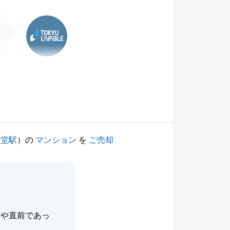
東急リバブル
辻堂駅
）の
マンション
を
ご売却
やや直前であっ