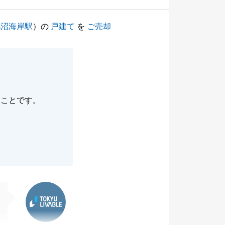
鵠沼海岸駅
）の
戸建て
を
ご売却
たことです。
東急リバブル