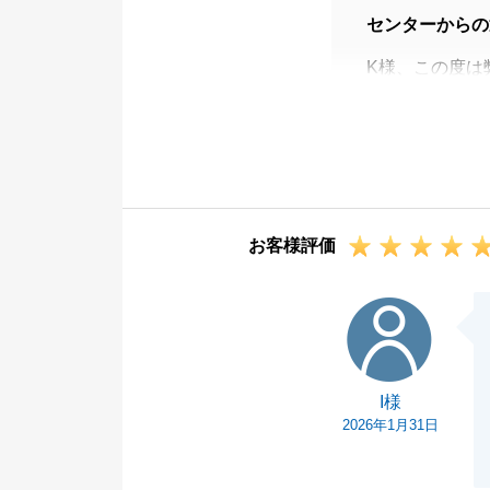
センターからの
K様、この度は
K様のご購入の
感謝しておりま
今度、不動産に
ただければと存
今後ともよろし
お客様評価
I様
I様
2026年1月31日