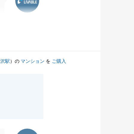
藤沢駅
）の
マンション
を
ご購入
東急リバブル