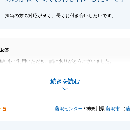
担当の方の対応が良く、長くお付き合いしたいです。
返答
弊社をご利用いただき、誠にありがとうございました。
お力添えができ、嬉しく思います。K様の多大なサポートに
す。
続きを読む
関して何かお困りごとがございましたら、お気軽にご連絡い
じます。
くお願いいたします。
5
藤沢センター
/ 神奈川県
藤沢市
（