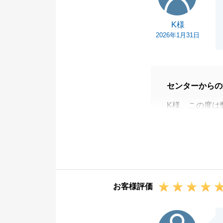
K様
2026年1月31日
センターからの
K様、この度は
K様のご購入の
感謝しておりま
今度、不動産に
ただければと存
今後ともよろし
お客様評価
I様