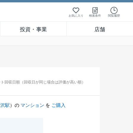
お気に入り
検索条件
閲覧履歴
投資・事業
店舗
ート回収日順（回収日が同じ場合は評価が高い順）
藤沢駅
）の
マンション
を
ご購入