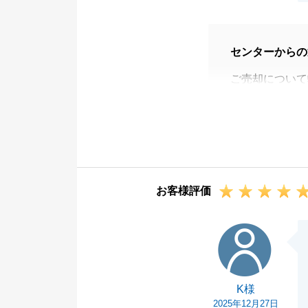
センターからの
ご売却について
諸手続きを迅速
た。
もしお知り合い
いただければ幸
今後ともよろし
お客様評価
K様
K様
2025年12月27日