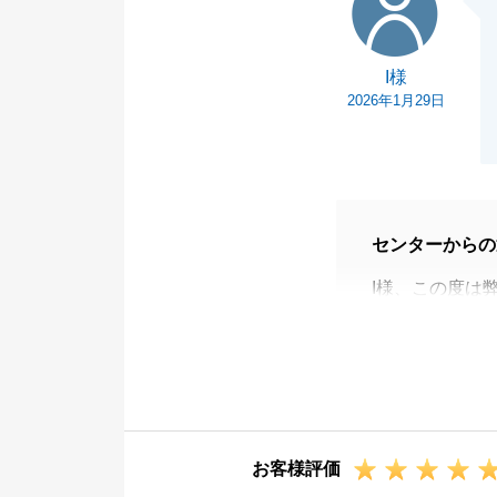
I様
2026年1月29日
センターからの
I様、この度は
た。
またお忙しい中
ご契約からお引
て頂いていたた
今後も何かお困
お客様評価
引き続き宜しく