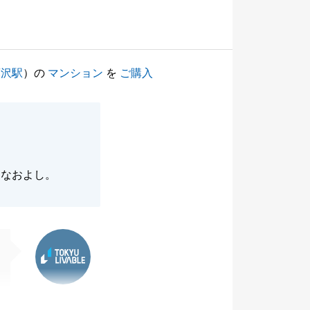
藤沢駅
）の
マンション
を
ご購入
となおよし。
東急リバブル