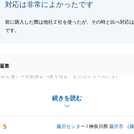
閉じる
対応は非常によかったです
前に購入した際は他社Ｚ社を使ったが、その時と比べ対応
です。
返答
弊社を通して不動産をご購入頂き、ありがとうございまし
、貴重なご意見を頂きまして、重ねて御礼申し上げます。
続きを読む
渡し日までが少し長かったですが、タイムリーにご連絡をし
め、大変スムーズにお話を進めることが出来ました。
りごと等ございましたら、お気軽にご連絡くださいませ。
5
藤沢センター
/ 神奈川県
藤沢市
（
お願いいたします。