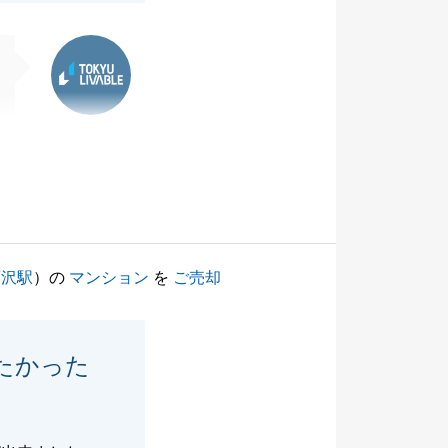
東急リバブル
藤沢駅
）の
マンション
を
ご売却
たかった