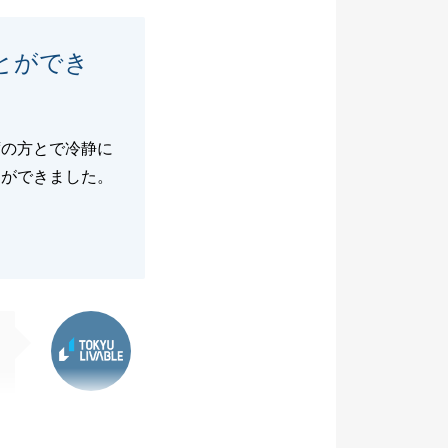
とができ
席の方とで冷静に
とができました。
東急リバブル