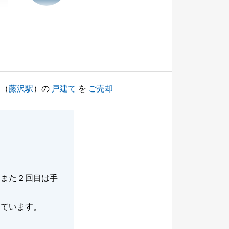
（
藤沢駅
）の
戸建て
を
ご売却
、また２回目は手
しています。