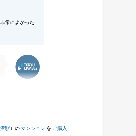
は非常によかった
東急リバブル
藤沢駅
）の
マンション
を
ご購入