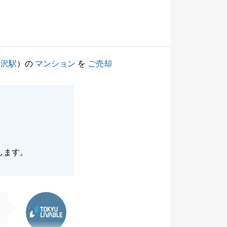
藤沢駅
）の
マンション
を
ご売却
。
します。
東急リバブル