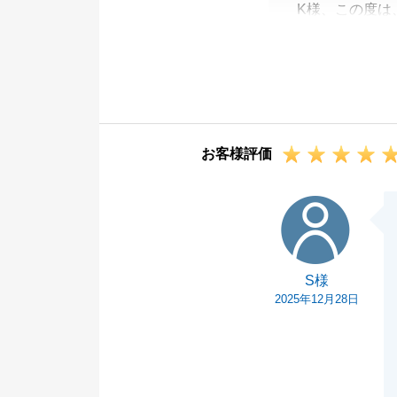
K様、この度は
りがとうござい
そのようにおっ
K様もお体にお
また、お困り事
お客様評価
S様
S様
2025年12月28日