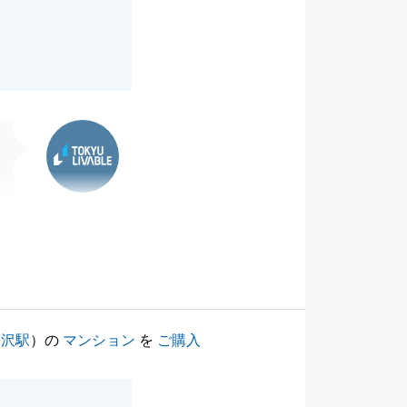
東急リバブル
藤沢駅
）の
マンション
を
ご購入