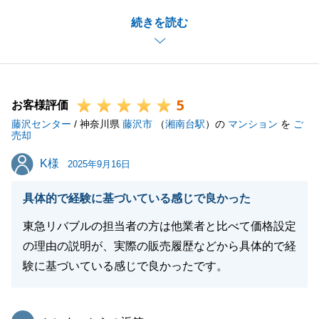
最後まで担当させていただけたことを大変嬉しく思っ
続きを読む
ております。
また、O様には、いろいろご迷惑おかけしたこともあ
ると思いますが、いつでも快くご対応いただけたこと
に感謝いたします。
5
これからもお手伝いできることがございましたら、い
お客様評価
藤沢センター
つでもお気軽にご連絡いただけますと幸いです。
/ 神奈川県
藤沢市
（
湘南台駅
）の
マンション
を
ご
売却
今後とも、東急リバブルをよろしくお願い申し上げま
K様
K様
す。
2025年9月16日
具体的で経験に基づいている感じで良かった
東急リバブルの担当者の方は他業者と比べて価格設定
閉じる
の理由の説明が、実際の販売履歴などから具体的で経
験に基づいている感じで良かったです。
東急リバブル