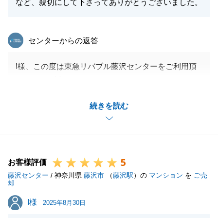
など、親切にして下さってありがとうございました。
東急リバブル
センターからの返答
I様、この度は東急リバブル藤沢センターをご利用頂
きまして、誠にありがとうございました。
お任せ頂けたご縁に大変な感謝を申し上げます。
続きを読む
今後また何かお困りごとなどございましたら、ぜひお
気軽にお声掛け頂けますと幸いに存じます。
この度は誠にありがとうございました。
5
お客様評価
藤沢センター
/ 神奈川県
藤沢市
（
藤沢駅
）の
マンション
を
ご売
閉じる
却
I様
I様
2025年8月30日