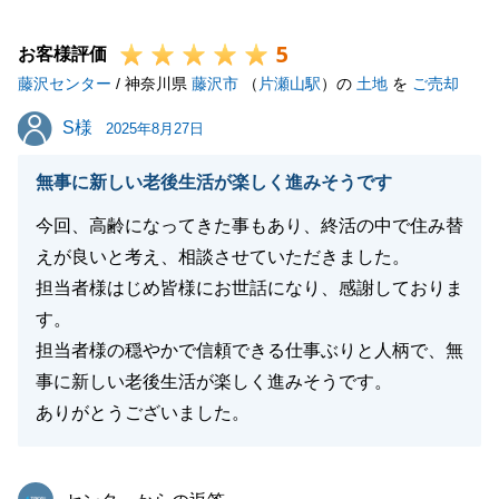
した。
5
今後も不動産でお困りのことがございましたら、お気
お客様評価
藤沢センター
軽にご相談いただけますと幸いです。
/ 神奈川県
藤沢市
（
片瀬山駅
）の
土地
を
ご売却
引き続き、よろしくお願い申し上げます。
S様
S様
2025年8月27日
無事に新しい老後生活が楽しく進みそうです
閉じる
今回、高齢になってきた事もあり、終活の中で住み替
えが良いと考え、相談させていただきました。
担当者様はじめ皆様にお世話になり、感謝しておりま
す。
担当者様の穏やかで信頼できる仕事ぶりと人柄で、無
事に新しい老後生活が楽しく進みそうです。
ありがとうございました。
東急リバブル