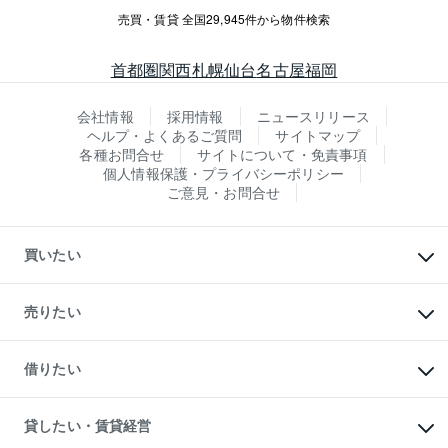
売買・賃貸 全国29,945件から物件検索
首都圏
関西
札幌
仙台
名古屋
福岡
会社情報
採用情報
ニュースリリース
ヘルプ・よくあるご質問
サイトマップ
各種お問合せ
サイトについて・免責事項
個人情報保護・プライバシーポリシー
ご意見・お問合せ
買いたい
マンションの購入
新築・分譲マンションの購入
売りたい
中古マンションの購入
一戸建ての購入
マンションの売却・査定
新築一戸建ての購入
一戸建ての売却・査定
借りたい
中古一戸建ての購入
土地の売却・査定
土地の購入
スピードAI査定
不動産購入の流れ
物件を借りる
不動産売却について
注目キーワード物件特集
オフィス・店舗の賃貸
貸したい・賃貸経営
不動産査定について
購入ガイド
借りるときの流れ
売却サービス