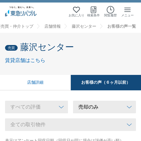
お気に入り
検索条件
閲覧履歴
メニュー
産売買・仲介トップ
店舗情報
藤沢センター
お客様の声一覧
藤沢センター
売買
賃貸店舗はこちら
お客様の声（６ヶ月以前）
店舗詳細
表示はアンケート回収日順（回収日が同じ場合は評価が高い順）