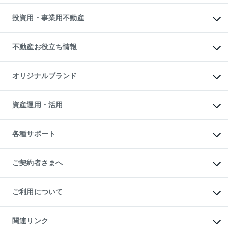
借りるガイド
不動産売却の流れ
無料賃料査定
多言語対応
不動産買換えの流れ
マンション賃料データ
投資用・事業用不動産
売却ガイド
賃貸管理プラン
English
繁体中文
簡体中文
リロケーションについて
投資用不動産
貸すときの流れ
事業用不動産
不動産お役立ち情報
貸すガイド
マンション投資
投資用マンション
不動産AIアドバイザー Tellus Talk
マンション一棟
マンションライブラリー
オリジナルブランド
アパート経営
人気マンションランキング
アパート投資用物件
暮らしに役立つ不動産メディア

収益物件
当社売主リノベーションマンション
「Lnote」
ビル購入（ビル一棟）
一棟リノベーションマンション

資産運用・活用
不動産相場・不動産価格情報
投資用不動産の売却査定
L`GENTE（ルジェンテ）
不動産売却FAQ
事業用不動産の売却査定
区分リノベーションマンション

不動産コラム・ニュース
等価交換事業
海外不動産
Lideas（リディアス）
不動産用語集
不動産M&A
各種サポート
投資用一棟レジデンスWELL

不動産なんでもネット相談室
アセットマネジメント・出資
SQUARE（ウェルスクエア）
住まいの税金
不動産小口投資

シニア向けサポート
物件一括検索（購入＆賃貸）
LEGACIA（レガシア）
相続サポート
ご契約者さまへ
リフォームサポート
ご契約者さまサポートメニュー
ご紹介・再契約特典
ご利用について
入居者様専用-各種ご案内（賃貸）
東急こすもす会「こすもすWeb」
本人確認に関するお客様へのお願い
金融商品取引について
関連リンク
東急リバブル ソーシャルメディアポリシー