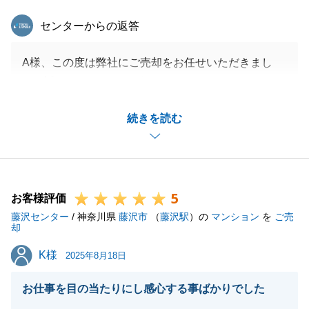
東急リバブル
センターからの返答
A様、この度は弊社にご売却をお任せいただきまし
て、誠にありがとうございました。
初めてご相談をいただいた時より、どうすればA様の
続きを読む
お役に立てるかを日々考えながら尽力させていただき
ました。
A様には、書類のご用意や、お打ち合わせの機会を何
度も設けていただきまして、誠にありがとうございま
5
した。
お客様評価
藤沢センター
今後も不動産でお困りのことがございましたら、お気
/ 神奈川県
藤沢市
（
藤沢駅
）の
マンション
を
ご売
却
軽にご相談いただけますと幸いです。
K様
K様
引き続き、よろしくお願い申し上げます。
2025年8月18日
お仕事を目の当たりにし感心する事ばかりでした