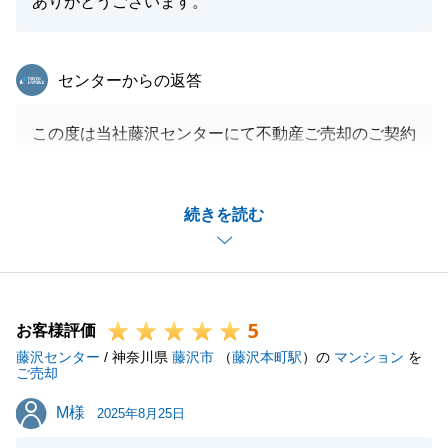
ありがとうございます。
東急リバブル
センターからの返答
この度は当社藤沢センターにて不動産ご売却のご契約
をいただきまして誠に有難うございます。
お仕事、お引越しのお忙しい中、ご対応をいただきま
続きを読む
して誠に有難ございます。
水廻りブライトニングによる室内清掃、あんしん仲介
保証の建物検査の実施もスムーズに実施でき、3か月
以内でご成約がいただけました。
5
今後もお手伝いできることがございましたら、お気軽
お客様評価
藤沢センター
にご相談下さい。
/ 神奈川県
藤沢市
（
藤沢本町駅
）の
マンション
を
ご売却
今後とも、何卒、宜しくお願いいたします。
M様
M様
2025年8月25日