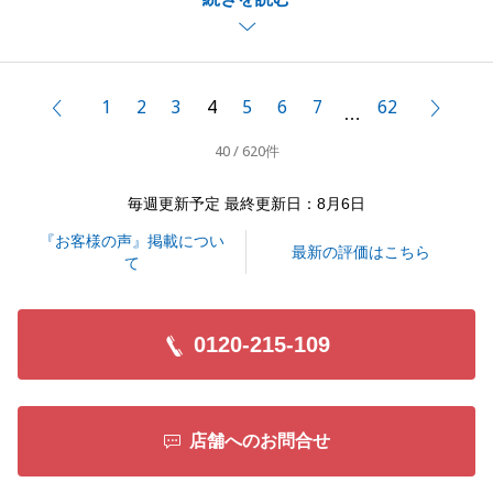
しました。
この場を借りて、深くお礼申し上げます。
K様のご期待に沿うことができ、非常に誇らしい気持
ちでいっぱいです。
1
2
3
4
5
6
7
62
前へ
次へ
…
今後も、不動産のことでご相談がございましたらお気
40 / 620件
軽にお申し付け下さい。
引き続き何卒宜しくお願い申し上げます。
毎週更新予定 最終更新日：8月6日
『お客様の声』掲載につい
最新の評価はこちら
て
閉じる
0120-215-109
店舗へのお問合せ