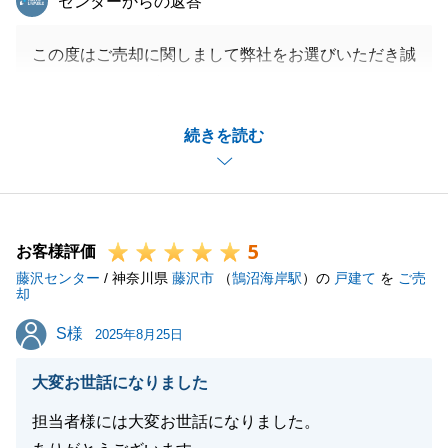
センターからの返答
この度はご売却に関しまして弊社をお選びいただき誠
にありがとうございます。
色々とご協力をいただいたこと大変感謝しておりま
続きを読む
す。
S様のお住み替え先でのご生活がこれまで以上に快適
で豊かなことを願っております。
また、今後不動産に関することで何かお困り事等ござ
5
いましたら、お気軽にご連絡いただければと存じま
お客様評価
藤沢センター
す。
/ 神奈川県
藤沢市
（
鵠沼海岸駅
）の
戸建て
を
ご売
却
今後とも何卒宜しくお願い申し上げます。
S様
S様
2025年8月25日
大変お世話になりました
閉じる
担当者様には大変お世話になりました。