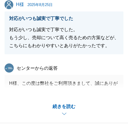
H様
H様
引き続き、よろしくお願い申し上げます。
2025年8月25日
対応がいつも誠実で丁寧でした
対応がいつも誠実で丁寧でした。
閉じる
もう少し、売却について高く売るための方策などが、
こちらにもわかりやすいとありがたかったです。
東急リバブル
センターからの返答
H様、この度は弊社をご利用頂きまして、誠にありが
とうございました。
無事にお取引を終えることが出来たのも、ひとえにH
続きを読む
様のおかげでございます。
何かお困りのことなどございましたら、ぜひお気軽に
お声掛け頂けますと幸いに存じます。