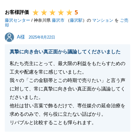
また、至らないところがあり、誠に申し訳ございませ
5
んでした。
お客様評価
藤沢センター
頂きましたお言葉を率直に受け止めまして、今後のサ
/ 神奈川県
藤沢市
（
藤沢駅
）の
マンション
を
ご売
却
ービスご提供の向上に努めて参りたく存じます。
A様
A様
今後とも何卒よろしくお願い申し上げます。
2025年8月22日
真摯に向き合い真正面から議論してくださいました
私たち売主にとって、最大限の利益をもたらすための
閉じる
工夫や配慮を常に感じていました。
我々の「この金額帯とこの時期で売りたい」と言う声
に対して、常に真摯に向き合い真正面から議論してく
ださいました。
他社は甘い言葉で飾るだけで、専任媒介の延命治療を
求めるのみで、何ら役に立たない話ばかり。
リバブルと比較することも憚られます。