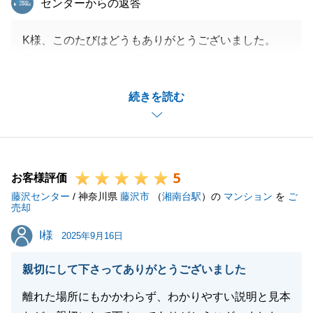
センターからの返答
K様、このたびはどうもありがとうございました。
早期成約のため短い期間でしたが、無事に完了できて
良かったです。
続きを読む
また今後ともお気軽にご相談いただければ幸いです。
閉じる
5
お客様評価
藤沢センター
/ 神奈川県
藤沢市
（
湘南台駅
）の
マンション
を
ご
売却
I様
I様
2025年9月16日
親切にして下さってありがとうございました
離れた場所にもかかわらず、わかりやすい説明と見本