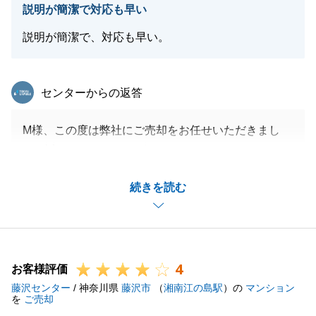
説明が簡潔で対応も早い
閉じる
説明が簡潔で、対応も早い。
東急リバブル
センターからの返答
M様、この度は弊社にご売却をお任せいただきまし
て、誠にありがとうございました。
私自身、お客様からのご連絡には迅速に対応するよう
続きを読む
に心がけて販売活動を行わせていただいております。
M様には、販売開始からお引渡しまで、書類のご用意
や、何度もお打ち合わせの機会をいただきましたこ
と、心より感謝申し上げます。
4
お引渡しは完了いたしましたが、今後も何かご不明な
お客様評価
藤沢センター
点やお困りごとがございましたらいつでもご連絡くだ
/ 神奈川県
藤沢市
（
湘南江の島駅
）の
マンション
を
ご売却
さい。