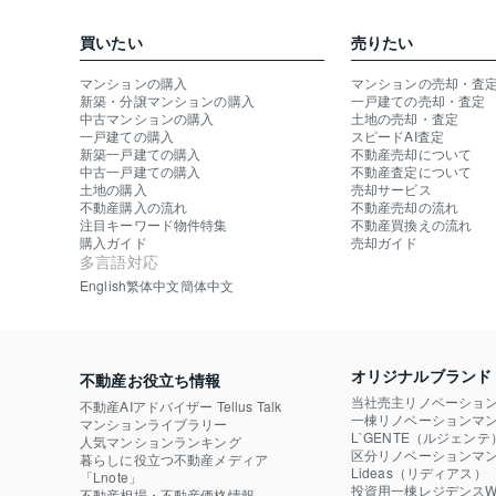
買いたい
売りたい
マンションの購入
マンションの売却・査
新築・分譲マンションの購入
一戸建ての売却・査定
中古マンションの購入
土地の売却・査定
一戸建ての購入
スピードAI査定
新築一戸建ての購入
不動産売却について
中古一戸建ての購入
不動産査定について
土地の購入
売却サービス
不動産購入の流れ
不動産売却の流れ
注目キーワード物件特集
不動産買換えの流れ
購入ガイド
売却ガイド
多言語対応
English
繁体中文
簡体中文
オリジナルブランド
不動産お役立ち情報
当社売主リノベーショ
不動産AIアドバイザー Tellus Talk
一棟リノベーションマン
マンションライブラリー
L`GENTE（ルジェンテ
人気マンションランキング
区分リノベーションマン
暮らしに役立つ不動産メディア

Lideas（リディアス）
「Lnote」
投資用一棟レジデンスWE
不動産相場・不動産価格情報