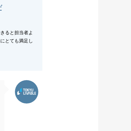
だ
。
できると担当者よ
とにとても満足し
東急リバブル