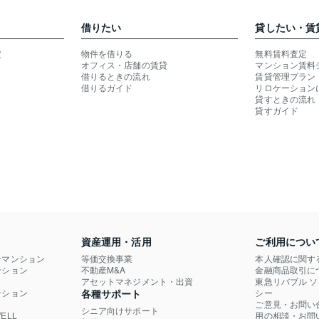
借りたい
貸したい・賃
定
物件を借りる
無料賃料査定
オフィス・店舗の賃貸
マンション賃料
借りるときの流れ
賃貸管理プラン
借りるガイド
リロケーション
貸すときの流れ
貸すガイド
資産運用・活用
ご利用につい
ンマンション
等価交換事業
本人確認に関す
ション

不動産M&A
金融商品取引に
）
アセットマネジメント・出資
東急リバブル 
ション

各種サポート
シー
ご意見・お問い
シニア向けサポート
LL

用の相談・お問