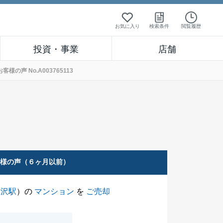
お気に入り
検索条件
閲覧履歴
投資・事業
店舗
声 No.A003765113
客様の声（６ヶ月以前）
藤沢駅
）の
マンション
を
ご売却