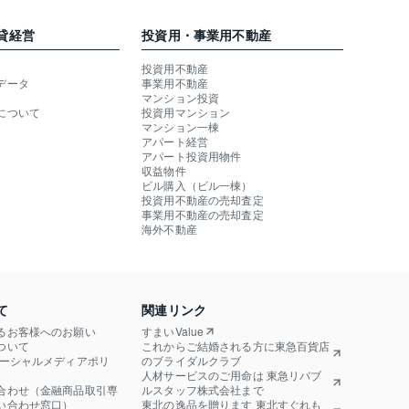
貸経営
投資用・事業用不動産
投資用不動産
データ
事業用不動産
マンション投資
について
投資用マンション
マンション一棟
アパート経営
アパート投資用物件
収益物件
ビル購入（ビル一棟）
投資用不動産の売却査定
事業用不動産の売却査定
海外不動産
て
関連リンク
るお客様へのお願い
すまいValue
ついて
これからご結婚される方に東急百貨店
ソーシャルメディアポリ
のブライダルクラブ
人材サービスのご用命は 東急リバブ
合わせ（金融商品取引専
ルスタッフ株式会社まで
い合わせ窓口）
東北の逸品を贈ります 東北すぐれも