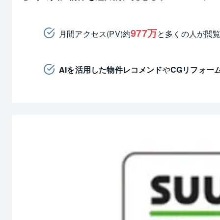
977万
月間アクセス(PV)約
と多くの人が閲
AIを活用した物件レコメンド
や
CGリフォー