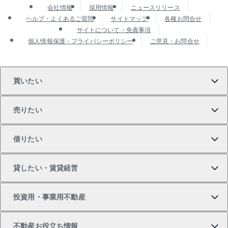
会社情報
採用情報
ニュースリリース
ヘルプ・よくあるご質問
サイトマップ
各種お問合せ
サイトについて・免責事項
個人情報保護・プライバシーポリシー
ご意見・お問合せ
買いたい
売りたい
買いたいTOP
借りたい
マンションの購入
売りたいTOP
貸したい・賃貸経営
新築・分譲マンションの購入
マンションの売却・査定
借りたいTOP
投資用・事業用不動産
中古マンションの購入
一戸建ての売却・査定
物件を借りる
貸したいTOP
不動産お役立ち情報