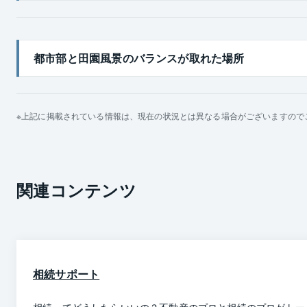
古くから残る農業などに利用されてきたため、池が多数点在し
内には113箇所の都市公園があり、一番大きい公園にはハナシ
都市部と田園風景のバランスが取れた場所
また、古くから残されている神社や遺跡が見られるほか、江戸
文化や学習の場として利用できる施設もあります。
東区は堺市のなかでも高い自治会の加入率となっています。防
上記に掲載されている情報は、現在の状況とは異なる場合がございますので
ます。自治会活動ではほかにも美化パトロールを行い、環境保
この地域は大阪市のベッドタウンとしての交通の便もよく、市
宅地が共存する、親しみのある懐かしい地域だといえます。
関連コンテンツ
相続サポート