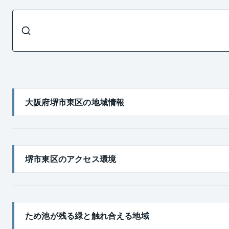
大阪府堺市東区の地域情報
堺市東区は堺市の中央東部に位置しています。中心部は市街地
帯は古いまちなみやため池などの自然環境が残っています。ま
堺市東区のアクセス環境
中央環状線や西南部の310号線の整備に伴い人口の増加が見ら
人口は2007年では約85,300人、2014年7月では約8万5
国道310号、府道堺富田林線、泉大津美原線などが主要幹線
け応援バス」という名前で親しまれています。
ため池が残る緑と触れ合える地域