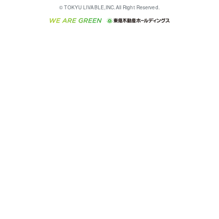
English
繁体中文
簡体中文
これからご結婚される方に東急百貨店のブライダルク
© TOKYU LIVABLE,INC.All Right Reserved.
収益物件
不動産コラム・ニュース
東急こすもす会「こすもすWeb」
東急リバブル ソーシャルメディアポリシー
東急不動産
ラブ
ご意見・お問い合わせ（金融商品取引専用の相談・お
人材サービスのご用命は 東急リバブルスタッフ株式会
ビル購入（ビル一棟）
不動産用語集
東急コミュニティー
問い合わせ窓口）
社まで
投資用不動産の売却査定
不動産なんでもネット相談室
保険募集におけるプライバシー・ポリシー
東北の逸品を贈ります 東北すぐれものセレクション
東急リバブル
ダイレクトメール（郵送物）・Eメールなどの送付停
事業用不動産の売却査定
住まいの税金
民泊の開業・運営のご相談は「ReINN株式会社」まで
東急住宅リース
止について
海外不動産
物件一括検索（購入＆賃貸）
宅地建物取引業者の皆様へ
学生情報センター（ナジック）
グループの一覧をもっと見る