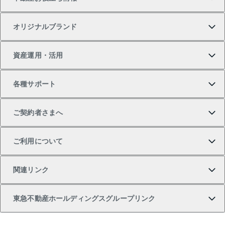
一戸建ての購入
土地の売却・査定
オフィス・店舗の賃貸
無料賃料査定
投資用・事業用不動産TOP
オリジナルブランド
新築一戸建ての購入
スピードAI査定
借りるときの流れ
マンション賃料データ
投資用不動産
不動産お役立ち情報
資産運用・活用
中古一戸建ての購入
不動産売却について
借りるガイド
賃貸管理プラン
事業用不動産
不動産AIアドバイザー Tellus Talk
当社売主リノベーションマンション
各種サポート
一棟リノベーションマンション L`GENTE（ルジェン
土地の購入
不動産査定について
リロケーションについて
マンション投資
マンションライブラリー
等価交換事業
テ）
ご契約者さまへ
不動産購入の流れ
売却サービス
貸すときの流れ
投資用マンション
人気マンションランキング
区分リノベーションマンション Lideas（リディアス）
不動産M&A
シニア向けサポート
ご利用について
投資用一棟レジデンスWELL SQUARE（ウェルスクエ
注目キーワード物件特集
不動産売却の流れ
貸すガイド
マンション一棟
暮らしに役立つ不動産メディア 「Lnote」
アセットマネジメント・出資
相続サポート
ご契約者さまサポートメニュー
ア）
関連リンク
購入ガイド
不動産買換えの流れ
アパート経営
不動産相場・不動産価格情報
不動産小口投資 LEGACIA（レガシア）
リフォームサポート
ご紹介・再契約特典
本人確認に関するお客様へのお願い
東急不動産ホールディングスグループリンク
売却ガイド
アパート投資用物件
不動産売却FAQ
入居者様専用-各種ご案内（賃貸）
金融商品取引について
すまいValue
多言語対応