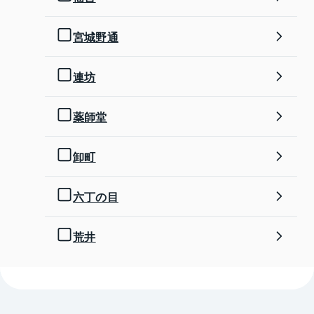
宮城野通
連坊
薬師堂
卸町
六丁の目
荒井