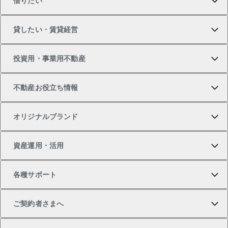
借りたい
マンションの購入
売りたいTOP
貸したい・賃貸経営
新築・分譲マンションの購入
マンションの売却・査定
借りたいTOP
投資用・事業用不動産
中古マンションの購入
一戸建ての売却・査定
物件を借りる
貸したいTOP
不動産お役立ち情報
一戸建ての購入
土地の売却・査定
オフィス・店舗の賃貸
無料賃料査定
投資用・事業用不動産TOP
オリジナルブランド
新築一戸建ての購入
スピードAI査定
借りるときの流れ
マンション賃料データ
投資用不動産
不動産お役立ち情報
資産運用・活用
中古一戸建ての購入
不動産売却について
借りるガイド
賃貸管理プラン
事業用不動産
不動産AIアドバイザー Tellus Talk
当社売主リノベーションマンション
各種サポート
一棟リノベーションマンション L`GENTE（ルジェン
土地の購入
不動産査定について
リロケーションについて
マンション投資
マンションライブラリー
等価交換事業
テ）
ご契約者さまへ
不動産購入の流れ
売却サービス
貸すときの流れ
投資用マンション
人気マンションランキング
区分リノベーションマンション Lideas（リディアス）
不動産M&A
シニア向けサポート