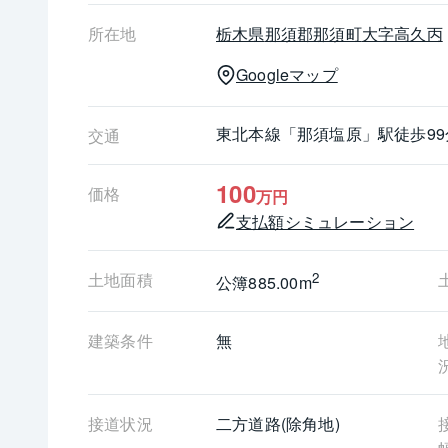
清流の音が心地よく那須の自然を愉しむ事ができ
所在地
栃木県
那須郡那須町
大字高久丙
Googleマップ
東北本線
「那須塩原」駅
徒歩99
交通
100
価格
万円
支払額シミュレーション
土地面積
2
公簿885.00m
建築条件
無
接道状況
二方道路(除角地)