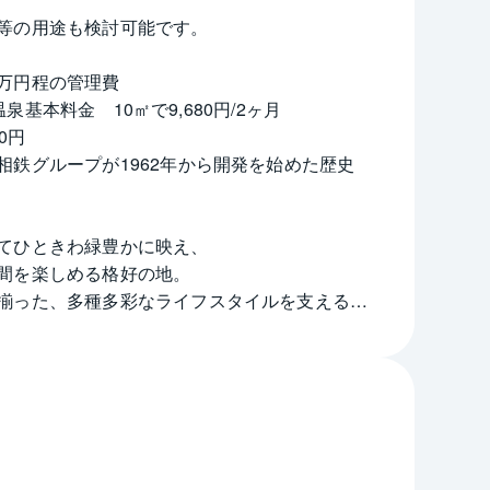
等の用途も検討可能です。
万円程の管理費
温泉基本料金　10㎡で9,680円/2ヶ月　
0円
鉄グループが1962年から開発を始めた歴史
てひときわ緑豊かに映え、
間を楽しめる格好の地。
揃った、多種多彩なライフスタイルを支える希
まれた湖畔で涼む。
遊ぶ「しらさぎ湖畔公園」があります。
でいるので、