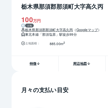
栃木県那須郡那須町大字高久丙
100
万円
土地
栃木県
那須郡那須町
大字高久丙
（
Googleマップ
）
東北本線
「那須塩原」駅
徒歩99分
2
土地面積
：
885.00m
特徴
周辺地図
月々の支払い目安