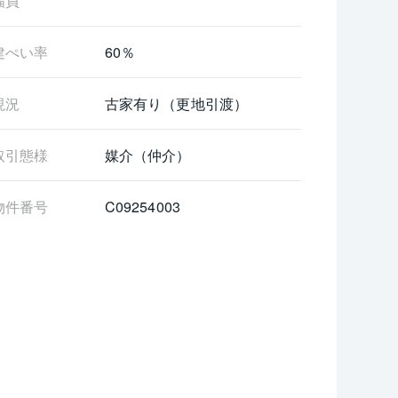
幅員
建ぺい率
60％
現況
古家有り（更地引渡）
取引態様
媒介（仲介）
物件番号
C09254003