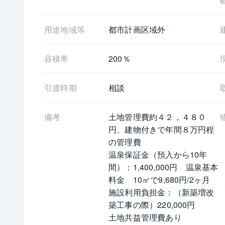
用途地域等
都市計画区域外
容積率
200％
引渡時期
相談
備考
土地管理費約４２，４８０
円、建物付きで年間８万円程
の管理費
温泉保証金（預入から10年
間）：1,400,000円　温泉基本
料金　10㎡で9,680円/2ヶ月　
施設利用負担金：（新築増改
築工事の際）220,000円
土地共益管理費あり