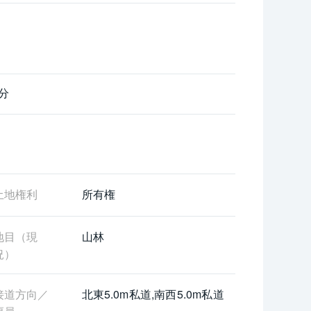
ます。
分
土地権利
所有権
地目（現
山林
況）
接道方向／
北東5.0m私道,南西5.0m私道