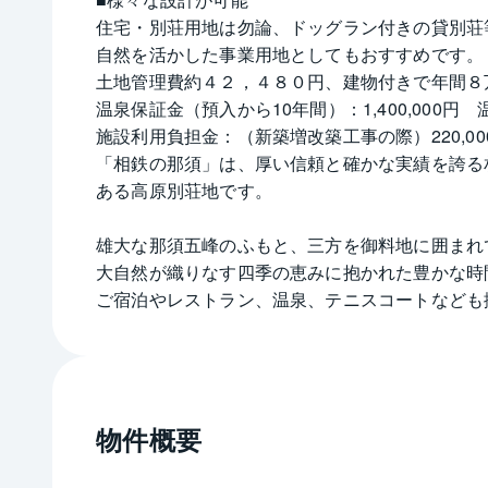
住宅・別荘用地は勿論、ドッグラン付きの貸別荘
自然を活かした事業用地としてもおすすめです。
土地管理費約４２，４８０円、建物付きで年間８
温泉保証金（預入から10年間）：1,400,000円　
施設利用負担金：（新築増改築工事の際）220,00
「相鉄の那須」は、厚い信頼と確かな実績を誇る相
ある高原別荘地です。
雄大な那須五峰のふもと、三方を御料地に囲まれ
大自然が織りなす四季の恵みに抱かれた豊かな時
ご宿泊やレストラン、温泉、テニスコートなども
少のリゾートステージです。
大きな湖や沢がある「清流郷」　夏に爽風につつ
幾つもの沢が流れ、清流郷エリアには、アヒルが
物件概要
緩やかな東傾斜で陽当りもよく沢沿いに区画され