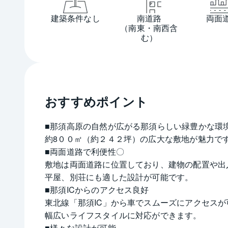
建築条件なし
南道路
両面
（南東・南西含
む）
おすすめポイント
■那須高原の自然が広がる那須らしい緑豊かな環
約8００㎡（約２４２坪）の広大な敷地が魅力で
■両面道路で利便性〇
敷地は両面道路に位置しており、建物の配置や出
平屋、別荘にも適した設計が可能です。
■那須ICからのアクセス良好
東北線「那須IC」から車でスムーズにアクセス
幅広いライフスタイルに対応ができます。
■様々な設計が可能