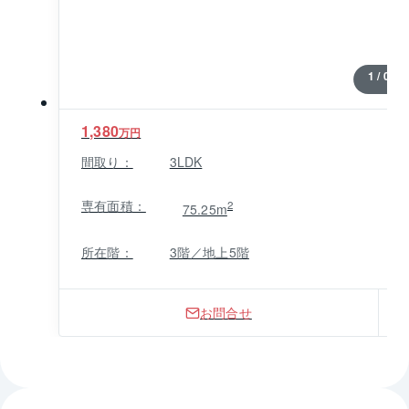
しており、周辺は第２種中高層住居専用地域に指定さ
れる落ち着いた雰囲気の住宅街になっています。健康
管理をサポートする総合病院、子育て世帯にうれしい
1 / 0
保育園から公立学校が徒歩圏内です。散策やリフレッ
シュに活用できるスポットも身近で、大平公園、芝生
1,380
広場や遊具の整った鴨田公園が利用できます。
万円
間取り：
3LDK
専有面積：
2
75.25m
所在階：
3階／地上5階
お問合せ