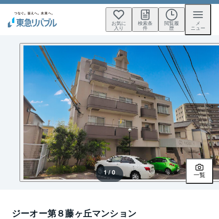
お気に
検索条
閲覧履
メ
入り
件
歴
ニュー
1 / 0
一覧
ジーオー第８藤ヶ丘マンション