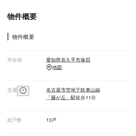
物件概要
物件概要
所在地
愛知県
長久手市
塚田
地図
交通
名古屋市営地下鉄東山線
「藤が丘」駅
徒歩11分
総戸数
13戸