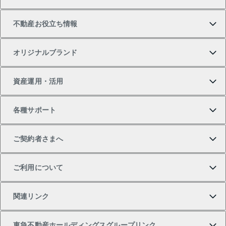
中古マンションの購入
一戸建ての売却・査定
物件を借りる
貸したいTOP
不動産お役立ち情報
一戸建ての購入
土地の売却・査定
オフィス・店舗の賃貸
無料賃料査定
投資用・事業用不動産TOP
オリジナルブランド
新築一戸建ての購入
スピードAI査定
借りるときの流れ
マンション賃料データ
投資用不動産
不動産お役立ち情報
資産運用・活用
中古一戸建ての購入
不動産売却について
借りるガイド
賃貸管理プラン
事業用不動産
不動産AIアドバイザー Tellus Talk
当社売主リノベーションマンション
各種サポート
一棟リノベーションマンション L`GENTE（ルジェン
土地の購入
不動産査定について
リロケーションについて
マンション投資
マンションライブラリー
等価交換事業
テ）
ご契約者さまへ
不動産購入の流れ
売却サービス
貸すときの流れ
投資用マンション
人気マンションランキング
区分リノベーションマンション Lideas（リディアス）
不動産M&A
シニア向けサポート
ご利用について
投資用一棟レジデンスWELL SQUARE（ウェルスクエ
注目キーワード物件特集
不動産売却の流れ
貸すガイド
マンション一棟
暮らしに役立つ不動産メディア 「Lnote」
アセットマネジメント・出資
相続サポート
ご契約者さまサポートメニュー
ア）
関連リンク
購入ガイド
不動産買換えの流れ
アパート経営
不動産相場・不動産価格情報
不動産小口投資 LEGACIA（レガシア）
リフォームサポート
ご紹介・再契約特典
本人確認に関するお客様へのお願い
東急不動産ホールディングスグループリンク