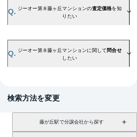
ジーオー第８藤ヶ丘マンションの過去の販売事例
ジーオー第８藤ヶ丘マンションの
査定価格
を知
Q.
や、周辺の販売実績からAIが算出した数値です。ご
りたい
希望の広さに合わせてご確認いただけますので、平
米数選択もご活用ください。
A.
ジーオー第８藤ヶ丘マンションの無料売却査定は
お問い合わせフォーム
よりお問い合わせください。
ジーオー第８藤ヶ丘マンションに関して
問合せ
Q.
マンションAI査定では、ご所有マンションの推定価
したい
格をAIがすぐにスピード査定いたします。
→
AI査定はこちら
A.
売買に関するお問い合わせは、
藤が丘センター
（TEL：0800-888-0109）
検索方法を変更
にて承っております。
藤が丘駅で分譲会社から探す