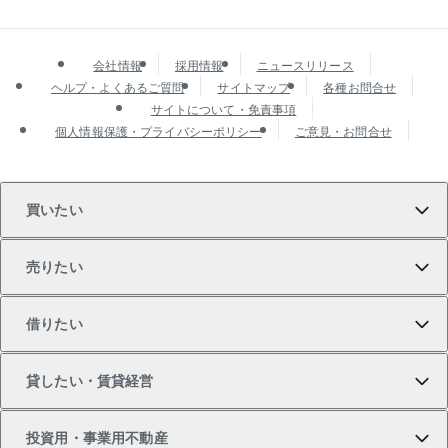
会社情報
採用情報
ニュースリリース
ヘルプ・よくあるご質問
サイトマップ
各種お問合せ
サイトについて・免責事項
個人情報保護・プライバシーポリシー
ご意見・お問合せ
買いたい
売りたい
買いたいTOP
借りたい
マンションの購入
売りたいTOP
貸したい・賃貸経営
新築・分譲マンションの購入
マンションの売却・査定
借りたいTOP
投資用・事業用不動産