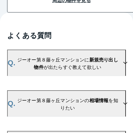
周辺の物件を見る
よくある質問
ジーオー第８藤ヶ丘マンションに
新規売り出し
Q.
物件
が出たらすぐ教えて欲しい
A.
当サイトには、
「売り出されたら教えて」
リクエス
ト機能がございます。お気に入りのマンションをご
ジーオー第８藤ヶ丘マンションの
相場情報
を知
Q.
登録いただきますと、新着情報をいち早くお届けし
りたい
ます。
ご登録はこちら→
ジーオー第８藤ヶ丘マンションの新着登録
A.
参考相場価格、参考相場賃料
を掲載しております。