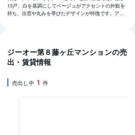
13戸。白を基調にしてベージュがアクセントの外観を
持ち、出窓や丸みを帯びたデザインが特徴です。アー
チやレンガ風のエクステリアで飾られたエントランス
は、段差部分にはスロープを設け、バリアフリーに対
応しています。各戸の専有面積は63.22㎡～88.97㎡、
間取りは3DK～4LDKとファミリーにおすすめです。園
ジーオー第８藤ヶ丘マンション
の売
芸を楽しめる専用庭、開放感豊かなルーフガーデン付
きのプランも用意しています。バルコニーは全戸共に
出・賃貸情報
南向きなので日当たり良好です。洗濯物もしっかりと
干すことができます。ジーオー第８藤ヶ丘マンション
1
の最寄り駅は、名古屋市東山線の藤が丘駅です。駅に
売出し中
件
は徒歩11分、名古屋駅に28分の乗車時間と通勤や通学
が快適です。また、リニモの愛称で呼ばれる東部丘陵
線も乗り入れており、お出かけの行動範囲が広がりま
す。駅前にはショッピングモール、コンビニエンスス
トアにドラッグストアなど、日々の暮らしに役立つ商
業施設が充実しています。ジーオー第８藤ヶ丘マン
ションは、幹線道路から奥まったロケーションに立地