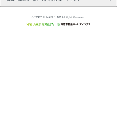
売却ガイド
アパート投資用物件
不動産売却FAQ
入居者様専用-各種ご案内（賃貸）
金融商品取引について
すまいValue
多言語対応
English
繁体中文
簡体中文
これからご結婚される方に東急百貨店のブライダルク
© TOKYU LIVABLE,INC.All Right Reserved.
収益物件
不動産コラム・ニュース
東急こすもす会「こすもすWeb」
東急リバブル ソーシャルメディアポリシー
東急不動産
ラブ
ご意見・お問い合わせ（金融商品取引専用の相談・お
人材サービスのご用命は 東急リバブルスタッフ株式会
ビル購入（ビル一棟）
不動産用語集
東急コミュニティー
問い合わせ窓口）
社まで
投資用不動産の売却査定
不動産なんでもネット相談室
保険募集におけるプライバシー・ポリシー
東北の逸品を贈ります 東北すぐれものセレクション
東急リバブル
ダイレクトメール（郵送物）・Eメールなどの送付停
事業用不動産の売却査定
住まいの税金
民泊の開業・運営のご相談は「ReINN株式会社」まで
東急住宅リース
止について
海外不動産
物件一括検索（購入＆賃貸）
宅地建物取引業者の皆様へ
学生情報センター（ナジック）
グループの一覧をもっと見る