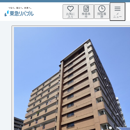
お気に
検索条
閲覧履
メ
入り
件
歴
ニュー