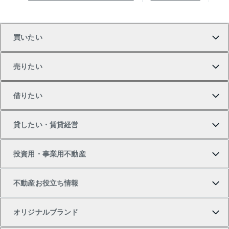
買いたい
売りたい
買いたいTOP
借りたい
マンションの購入
売りたいTOP
貸したい・賃貸経営
新築・分譲マンションの購入
マンションの売却・査定
借りたいTOP
投資用・事業用不動産
中古マンションの購入
一戸建ての売却・査定
物件を借りる
貸したいTOP
不動産お役立ち情報
一戸建ての購入
土地の売却・査定
オフィス・店舗の賃貸
無料賃料査定
投資用・事業用不動産TOP
オリジナルブランド
新築一戸建ての購入
スピードAI査定
借りるときの流れ
マンション賃料データ
投資用不動産
不動産お役立ち情報