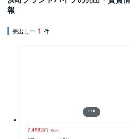
る東京シティエアターミナルへは徒歩5分と、空港への
報
アクセスは良好です。浜町グランドハイツの分譲時の
間取りは1DK～3LDK、広さは33㎡～65㎡台、間仕切
1
り壁の撤去による間取りの変更は比較的容易にできる
売出し中
件
プランとなっています。全住戸に冷暖房実装、屋上に
共同物干し場があります。浜町グランドハイツの最寄
り駅は東京メトロ半蔵門線の水天宮前駅で、駅から徒
歩5分です。
1 / 0
7,498
万円
（税込）