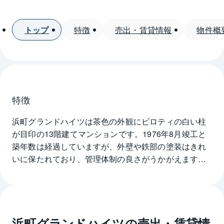
トップ
特徴
売出・賃貸情報
物件概
特徴
浜町グランドハイツは茶色の外観にピロティの白い柱
が目印の13階建てマンションです。1976年8月竣工と
築年数は経過していますが、外壁や鉄部の塗装はきれ
いに保たれており、管理体制の良さがうかがえます。
敷地は南東側に隅田川の河岸を臨み通風と採光は良
好、北側を前面道路に面しています。付近にはマン
ションが建ち並び、前面道路の交通量は少なく、静か
な住環境といえます。徒歩1分のところにコンビニエン
浜町グランドハイツ
の売出・賃貸情
スストアがあり便利、成田や羽田へ直行バスが出てい