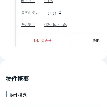
間取り：
2LDK
専有面積：
2
54.81m
所在階：
9階／地上13階
お問合せ
詳細
物件概要
物件概要