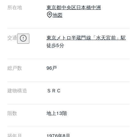
所在地
東京都
中央区
日本橋中洲
地図
交通
東京メトロ半蔵門線
「水天宮前」駅
徒歩5分
総戸数
96戸
建物構造
ＳＲＣ
階数
地上13階 
築年月
1976年8月