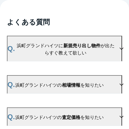
よくある質問
浜町グランドハイツに
新規売り出し物件
が出た
Q.
らすぐ教えて欲しい
A.
当サイトには、
「売り出されたら教えて」
リクエス
ト機能がございます。お気に入りのマンションをご
Q.
浜町グランドハイツの
相場情報
を知りたい
登録いただきますと、新着情報をいち早くお届けし
ます。
ご登録はこちら→
浜町グランドハイツの新着登録
A.
参考相場価格、参考相場賃料
を掲載しております。
浜町グランドハイツの過去の販売事例や、周辺の販
Q.
浜町グランドハイツの
査定価格
を知りたい
売実績からAIが算出した数値です。ご希望の広さに