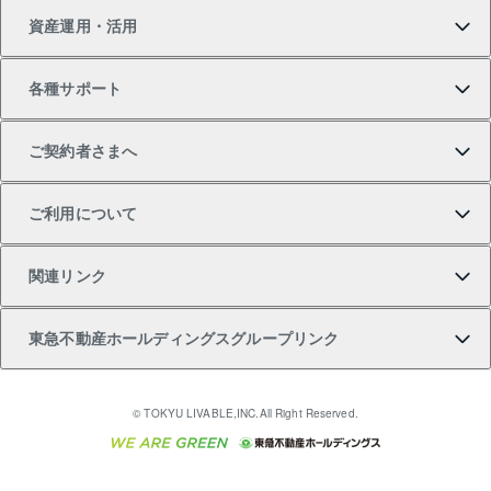
資産運用・活用
中古一戸建ての購入
不動産売却について
借りるガイド
賃貸管理プラン
事業用不動産
不動産AIアドバイザー Tellus Talk
当社売主リノベーションマンション
各種サポート
一棟リノベーションマンション L`GENTE（ルジェン
土地の購入
不動産査定について
リロケーションについて
マンション投資
マンションライブラリー
等価交換事業
テ）
ご契約者さまへ
不動産購入の流れ
売却サービス
貸すときの流れ
投資用マンション
人気マンションランキング
区分リノベーションマンション Lideas（リディアス）
不動産M&A
シニア向けサポート
ご利用について
投資用一棟レジデンスWELL SQUARE（ウェルスクエ
注目キーワード物件特集
不動産売却の流れ
貸すガイド
マンション一棟
暮らしに役立つ不動産メディア 「Lnote」
アセットマネジメント・出資
相続サポート
ご契約者さまサポートメニュー
ア）
関連リンク
購入ガイド
不動産買換えの流れ
アパート経営
不動産相場・不動産価格情報
不動産小口投資 LEGACIA（レガシア）
リフォームサポート
ご紹介・再契約特典
本人確認に関するお客様へのお願い
東急不動産ホールディングスグループリンク
売却ガイド
アパート投資用物件
不動産売却FAQ
入居者様専用-各種ご案内（賃貸）
金融商品取引について
すまいValue
多言語対応
English
繁体中文
簡体中文
これからご結婚される方に東急百貨店のブライダルク
© TOKYU LIVABLE,INC.All Right Reserved.
収益物件
不動産コラム・ニュース
東急こすもす会「こすもすWeb」
東急リバブル ソーシャルメディアポリシー
東急不動産
ラブ
ご意見・お問い合わせ（金融商品取引専用の相談・お
人材サービスのご用命は 東急リバブルスタッフ株式会
ビル購入（ビル一棟）
不動産用語集
東急コミュニティー
問い合わせ窓口）
社まで