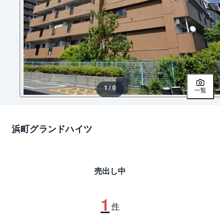
1 / 0
一覧
浜町グランドハイツ
売出し中
1
件