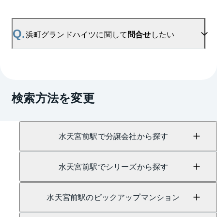
合わせてご確認いただけますので、平米数選択もご
活用ください。
A.
浜町グランドハイツの無料売却査定は
お問い合わせフォーム
よりお問い合わせください。
Q.
浜町グランドハイツに関して
問合せ
したい
マンションAI査定では、ご所有マンションの推定価
格をAIがすぐにスピード査定いたします。
→
AI査定はこちら
A.
売買に関するお問い合わせは、
日本橋センター
（TEL：0120-678-109）
検索方法を変更
賃貸に関するお問い合わせは、
銀座センター
（TEL：0120-917-841）
にて承っております。
水天宮前駅で分譲会社から探す
水天宮前駅でシリーズから探す
水天宮前駅のピックアップマンション