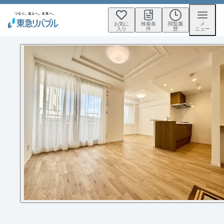
お気に
検索条
閲覧履
メ
入り
件
歴
ニュー