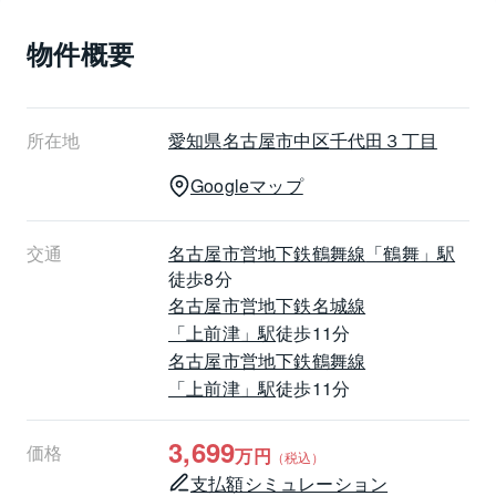
物件概要
《室内の特徴》
・専有部分(壁芯)75.14㎡
・12階部分南向きのため陽当り・眺望良好
所在地
愛知県
名古屋市中区
千代田３丁目
リフォーム内容(2026年4月完了)
Googleマップ
〇システムキッチン新規交換〇ユニットバス新規交換
〇温水洗浄機能付トイレ新規交換〇洗面化粧台新規交
換
交通
名古屋市営地下鉄鶴舞線
「鶴舞」駅
〇洗濯機防水パン新規交換〇フローリング上張り
徒歩8分
〇クロス張替〇クッションフロア張替
名古屋市営地下鉄名城線
〇畳表替〇建具新規交換
「上前津」駅
徒歩11分
〇レースカーテン設置〇ハウスクリーニング　他
名古屋市営地下鉄鶴舞線
「上前津」駅
徒歩11分
《担当者コメント》
空室のためお気軽にご内覧頂けます。
3,699
価格
万円
（税込）
ご希望の際は【八木】までお問い合わせくださいま
支払額シミュレーション
せ。