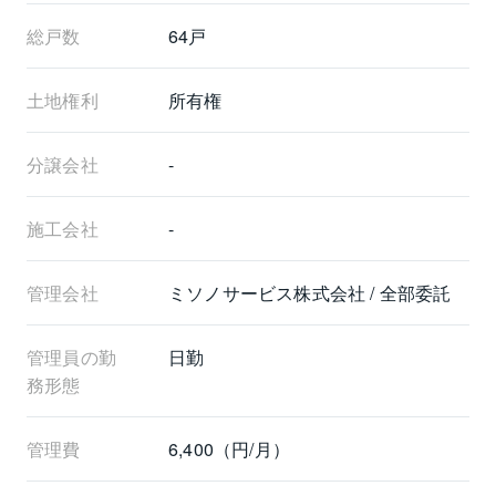
総戸数
64戸
土地権利
所有権
分譲会社
-
施工会社
-
管理会社
ミソノサービス株式会社 / 全部委託
管理員の勤
日勤
務形態
管理費
6,400（円/月）