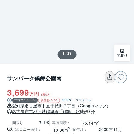
1 / 23
間取り
サンパーク鶴舞公園南
3,699
万円
（税込）
中古マンション
OPEN
リフォーム
新価格 7/30
愛知県
名古屋市中区
千代田３丁目
（
Googleマップ
）
名古屋市営地下鉄鶴舞線
「鶴舞」駅
徒歩8分
2
3LDK
間取り
：
専有面積
：
75.14m
2
2000年11月
バルコニー面積
：
築年月
：
10.36m