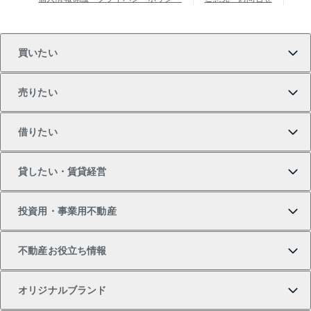
買いたい
売りたい
買いたいTOP
借りたい
マンションの購入
売りたいTOP
貸したい・賃貸経営
新築・分譲マンションの購入
マンションの売却・査定
借りたいTOP
投資用・事業用不動産
中古マンションの購入
一戸建ての売却・査定
物件を借りる
貸したいTOP
不動産お役立ち情報
一戸建ての購入
土地の売却・査定
オフィス・店舗の賃貸
無料賃料査定
投資用・事業用不動産TOP
オリジナルブランド
新築一戸建ての購入
スピードAI査定
借りるときの流れ
マンション賃料データ
投資用不動産
不動産お役立ち情報