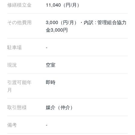
修繕積立金
11,040（円/月）
その他費用
3,000（円/月）・内訳 : 管理組合協力
金3,000円
駐車場
-
現況
空室
引渡可能年
即時
月
取引態様
媒介（仲介）
備考
-