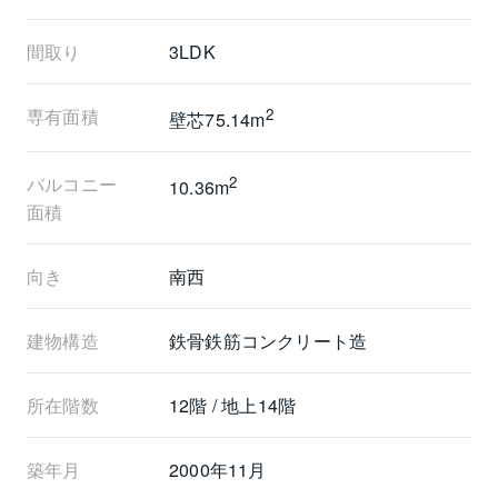
間取り
3LDK
八木携帯：080-7226-1677
専有面積
2
壁芯75.14m
バルコニー
2
10.36m
面積
向き
南西
建物構造
鉄骨鉄筋コンクリート造
所在階数
12階 / 地上14階
築年月
2000年11月