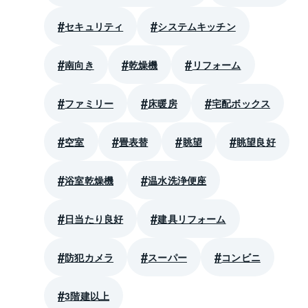
セキュリティ
システムキッチン
南向き
乾燥機
リフォーム
ファミリー
床暖房
宅配ボックス
空室
畳表替
眺望
眺望良好
浴室乾燥機
温水洗浄便座
日当たり良好
建具リフォーム
防犯カメラ
スーパー
コンビニ
3階建以上