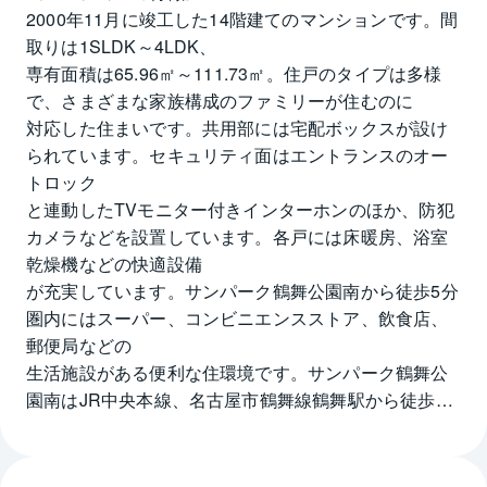
2000年11月に竣工した14階建てのマンションです。間
取りは1SLDK～4LDK、
専有面積は65.96㎡～111.73㎡。住戸のタイプは多様
で、さまざまな家族構成のファミリーが住むのに
対応した住まいです。共用部には宅配ボックスが設け
られています。セキュリティ面はエントランスのオー
トロック
と連動したTVモニター付きインターホンのほか、防犯
カメラなどを設置しています。各戸には床暖房、浴室
乾燥機などの快適設備
が充実しています。サンパーク鶴舞公園南から徒歩5分
圏内にはスーパー、コンビニエンスストア、飲食店、
郵便局などの
生活施設がある便利な住環境です。サンパーク鶴舞公
園南はJR中央本線、名古屋市鶴舞線鶴舞駅から徒歩8
分です。
鶴舞駅の東側には市立中央図書館や噴水のある鶴舞公
園があり、季節ごとの散策が楽しめます。