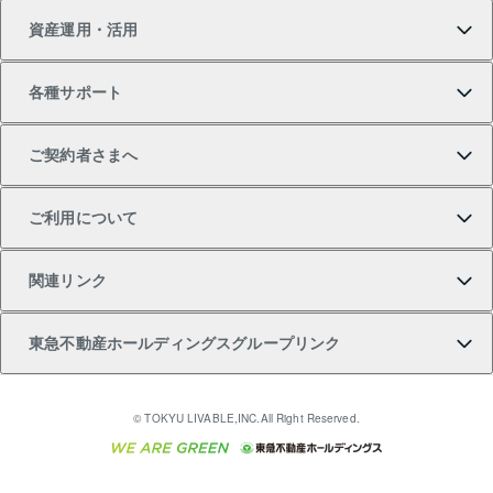
資産運用・活用
中古一戸建ての購入
不動産売却について
借りるガイド
賃貸管理プラン
事業用不動産
不動産AIアドバイザー Tellus Talk
当社売主リノベーションマンション
各種サポート
一棟リノベーションマンション L`GENTE（ルジェン
土地の購入
不動産査定について
リロケーションについて
マンション投資
マンションライブラリー
等価交換事業
テ）
ご契約者さまへ
不動産購入の流れ
売却サービス
貸すときの流れ
投資用マンション
人気マンションランキング
区分リノベーションマンション Lideas（リディアス）
不動産M&A
シニア向けサポート
ご利用について
投資用一棟レジデンスWELL SQUARE（ウェルスクエ
注目キーワード物件特集
不動産売却の流れ
貸すガイド
マンション一棟
暮らしに役立つ不動産メディア 「Lnote」
アセットマネジメント・出資
相続サポート
ご契約者さまサポートメニュー
ア）
関連リンク
購入ガイド
不動産買換えの流れ
アパート経営
不動産相場・不動産価格情報
不動産小口投資 LEGACIA（レガシア）
リフォームサポート
ご紹介・再契約特典
本人確認に関するお客様へのお願い
東急不動産ホールディングスグループリンク
売却ガイド
アパート投資用物件
不動産売却FAQ
入居者様専用-各種ご案内（賃貸）
金融商品取引について
すまいValue
多言語対応
English
繁体中文
簡体中文
これからご結婚される方に東急百貨店のブライダルク
© TOKYU LIVABLE,INC.All Right Reserved.
収益物件
不動産コラム・ニュース
東急こすもす会「こすもすWeb」
東急リバブル ソーシャルメディアポリシー
東急不動産
ラブ
ご意見・お問い合わせ（金融商品取引専用の相談・お
人材サービスのご用命は 東急リバブルスタッフ株式会
ビル購入（ビル一棟）
不動産用語集
東急コミュニティー