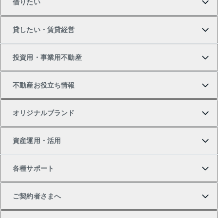
借りたい
マンションの購入
売りたいTOP
貸したい・賃貸経営
新築・分譲マンションの購入
マンションの売却・査定
借りたいTOP
投資用・事業用不動産
中古マンションの購入
一戸建ての売却・査定
物件を借りる
貸したいTOP
不動産お役立ち情報
一戸建ての購入
土地の売却・査定
オフィス・店舗の賃貸
無料賃料査定
投資用・事業用不動産TOP
オリジナルブランド
新築一戸建ての購入
スピードAI査定
借りるときの流れ
マンション賃料データ
投資用不動産
不動産お役立ち情報
資産運用・活用
中古一戸建ての購入
不動産売却について
借りるガイド
賃貸管理プラン
事業用不動産
不動産AIアドバイザー Tellus Talk
当社売主リノベーションマンション
各種サポート
一棟リノベーションマンション L`GENTE（ルジェン
土地の購入
不動産査定について
リロケーションについて
マンション投資
マンションライブラリー
等価交換事業
テ）
ご契約者さまへ
不動産購入の流れ
売却サービス
貸すときの流れ
投資用マンション
人気マンションランキング
区分リノベーションマンション Lideas（リディアス）
不動産M&A
シニア向けサポート