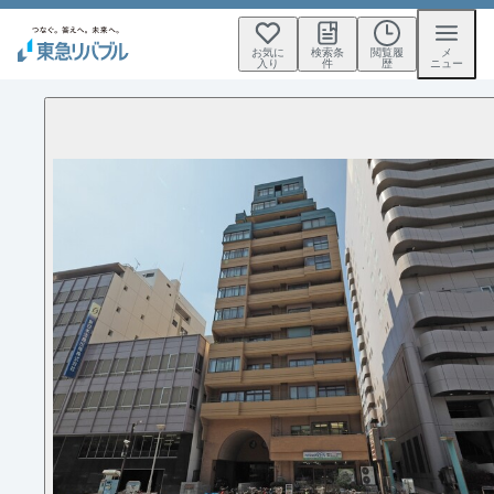
お気に
検索条
閲覧履
メ
入り
件
歴
ニュー