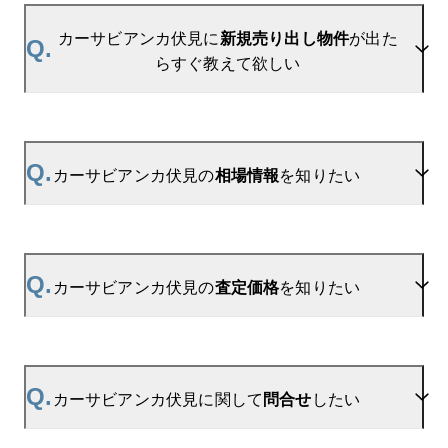
カーサビアンカ伏見に
新規売り出し物件
が出た
Q.
らすぐ教えて欲しい
A.
当サイトには、
「売り出されたら教えて」
リクエス
ト機能がございます。お気に入りのマンションをご
Q.
カーサビアンカ伏見の
相場情報
を知りたい
登録いただきますと、新着情報をいち早くお届けし
ます。
ご登録はこちら→
カーサビアンカ伏見の新着登録
A.
参考相場価格、参考相場賃料
を掲載しております。
カーサビアンカ伏見の過去の販売事例や、周辺の販
Q.
カーサビアンカ伏見の
査定価格
を知りたい
売実績からAIが算出した数値です。ご希望の広さに
合わせてご確認いただけますので、平米数選択もご
活用ください。
A.
カーサビアンカ伏見の無料売却査定は
お問い合わせフォーム
よりお問い合わせください。
Q.
カーサビアンカ伏見に関して
問合せ
したい
マンションAI査定では、ご所有マンションの推定価
格をAIがすぐにスピード査定いたします。