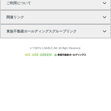
ご利用について
投資用一棟レジデンスWELL SQUARE（ウェルスクエ
注目キーワード物件特集
不動産売却の流れ
貸すガイド
マンション一棟
暮らしに役立つ不動産メディア 「Lnote」
アセットマネジメント・出資
相続サポート
ご契約者さまサポートメニュー
ア）
関連リンク
購入ガイド
不動産買換えの流れ
アパート経営
不動産相場・不動産価格情報
不動産小口投資 LEGACIA（レガシア）
リフォームサポート
ご紹介・再契約特典
本人確認に関するお客様へのお願い
東急不動産ホールディングスグループリンク
売却ガイド
アパート投資用物件
不動産売却FAQ
入居者様専用-各種ご案内（賃貸）
金融商品取引について
すまいValue
多言語対応
English
繁体中文
簡体中文
これからご結婚される方に東急百貨店のブライダルク
© TOKYU LIVABLE,INC.All Right Reserved.
収益物件
不動産コラム・ニュース
東急こすもす会「こすもすWeb」
東急リバブル ソーシャルメディアポリシー
東急不動産
ラブ
ご意見・お問い合わせ（金融商品取引専用の相談・お
人材サービスのご用命は 東急リバブルスタッフ株式会
ビル購入（ビル一棟）
不動産用語集
東急コミュニティー
問い合わせ窓口）
社まで
投資用不動産の売却査定
不動産なんでもネット相談室
保険募集におけるプライバシー・ポリシー
東北の逸品を贈ります 東北すぐれものセレクション
東急リバブル
ダイレクトメール（郵送物）・Eメールなどの送付停
事業用不動産の売却査定
住まいの税金
民泊の開業・運営のご相談は「ReINN株式会社」まで
東急住宅リース
止について
海外不動産
物件一括検索（購入＆賃貸）
宅地建物取引業者の皆様へ
学生情報センター（ナジック）