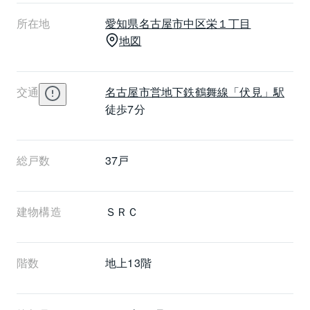
住居は3階から上にあります。中央にエレベーターホー
所在地
愛知県
名古屋市中区
栄１丁目
ルと共用廊下があって、東西に住戸が並んでいます。
地図
東側の住戸は2戸ずつで、東向きバルコニーが共通で、
南側の住戸には南向き、北側の住戸には北向きの窓が
付いています。西側の住戸は階によって1戸か2戸で、
交通
名古屋市営地下鉄鶴舞線
「伏見」駅
いずれも南向きバルコニーの住まいになります。カー
徒歩7分
サビアンカ伏見があるのは名古屋市中区栄で、名古屋
市鶴舞線・東山線の伏見駅が最寄り駅。マンションま
では徒歩7分です。
総戸数
37戸
建物構造
ＳＲＣ
階数
地上13階 