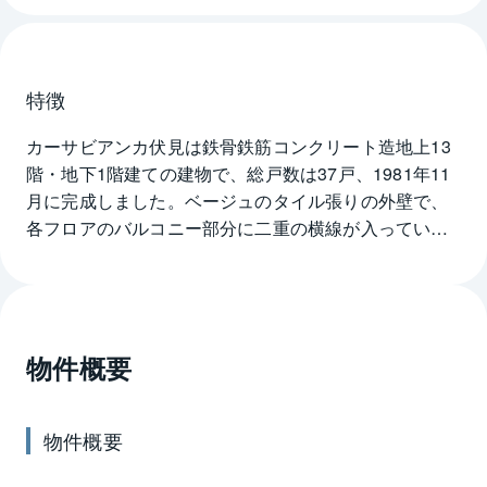
特徴
カーサビアンカ伏見は鉄骨鉄筋コンクリート造地上13
階・地下1階建ての建物で、総戸数は37戸、1981年11
月に完成しました。ベージュのタイル張りの外壁で、
各フロアのバルコニー部分に二重の横線が入っている
のが特徴で、都会的でスタイリッシュな外観デザイン
になっています。なお、低層階の店舗やオフィスの部
分はブラウン系のタイル張りの外壁で、住居部分との
違いが分かるようになっています。カーサビアンカ伏
物件概要
見の住居の専有面積は32.99㎡～110.82㎡です。分譲時
には32.99㎡の1LDK、110.82㎡の4LDKとして販売さ
れました。敷地の西側は駐車場などで、東側の道路沿
物件概要
いに建物が建っています。1階はエントランスホールな
どの共用施設のほか店舗があって、2階はオフィスで、