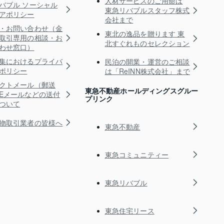
人材サービスのご用命は
バブル ソーシャル
東急リバブルスタッフ株式
アポリシー
会社まで
・お問い合わせ（金
東北の逸品を贈ります 東
取引専用の相談・お
北すぐれものセレクション
わせ窓口）
集におけるプライバ
民泊の開業・運営のご相談
ポリシー
は「ReINN株式会社」まで
クトメール（郵送
東急不動産ホールディングスグルー
Eメールなどの送付
プリンク
ついて
物取引業者の皆様へ
東急不動産
東急コミュニティー
東急リバブル
東急住宅リース