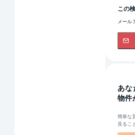
この
メール
あな
物件
簡単な
見るこ