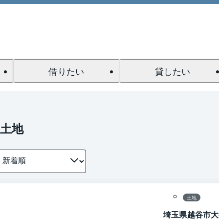
借りたい
貸したい
土地
1 / 0
区画図
土地
埼玉県越谷市大