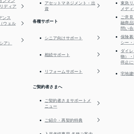
ョンマン
アセットマネジメント・出
東急リ
s（リディア
資
メディ
ご意見
デンス
各種サポート
融商品
RE（ウェル
問い合
保険募
シニア向けサポート
シー・
ガシア）
ダイレ
相続サポート
物）・
停止に
リフォームサポート
宅地建
ご契約者さまへ
ご契約者さまサポートメ
ニュー
ご紹介・再契約特典
入居者様専用-各種ご案内