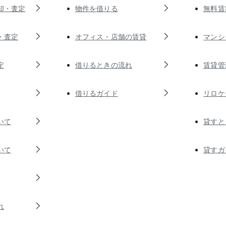
却・査定
物件を借りる
無料賃
・査定
オフィス・店舗の賃貸
マンシ
定
借りるときの流れ
賃貸管
借りるガイド
リロケ
いて
貸すと
いて
貸すガ
れ