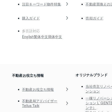
注目キーワード物件特集
不動産買換えの
購入ガイド
売却ガイド
多言語対応
English
繁体中文
簡体中文
オリジナルブランド
不動産お役立ち情報
当社売主リノベ
不動産お役立ち情報
ンション
一棟リノベーシ
不動産AIアドバイザー
ション L`GEN
Tellus Talk
ンテ）