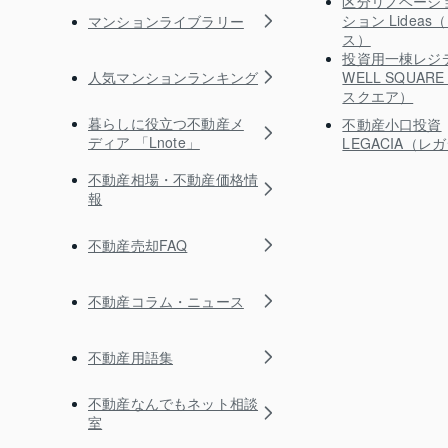
区分リノベーシ
ション Lidea
マンションライブラリー
ス）
投資用一棟レジ
人気マンションランキング
WELL SQUA
スクエア）
暮らしに役立つ不動産メ
不動産小口投資
ディア 「Lnote」
LEGACIA（レ
不動産相場・不動産価格情
報
不動産売却FAQ
不動産コラム・ニュース
不動産用語集
不動産なんでもネット相談
室