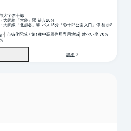
市大字弥十郎
・大師線「大袋」駅 徒歩20分
・大師線「北越谷」駅 バス15分「弥十郎公園入口」停 徒歩2
市街化区域 / 第1種中高層住居専用地域
建ぺい率 70％
2
m
0％
詳細