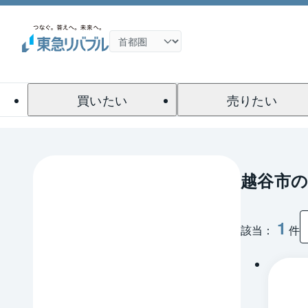
買いたい
売りたい
越谷市の
1
該当：
件