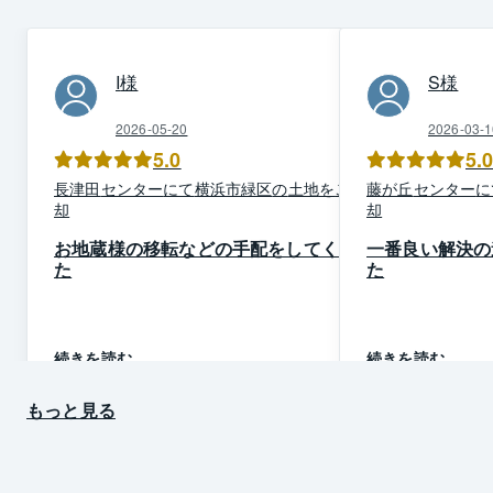
I
様
S
様
2026-05-20
2026-03-1
5.0
5.
長津田
センター
にて
横浜市緑区
の
土地
を
ご売
藤が丘
センター
に
却
却
お地蔵様の移転などの手配をしてくれ
一番良い解決の
た
た
続きを読む
続きを読む
もっと見る