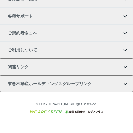
中古一戸建ての購入
不動産売却について
借りるガイド
賃貸管理プラン
事業用不動産
不動産AIアドバイザー Tellus Talk
当社売主リノベーションマンション
各種サポート
一棟リノベーションマンション L`GENTE（ルジェン
土地の購入
不動産査定について
リロケーションについて
マンション投資
マンションライブラリー
等価交換事業
テ）
ご契約者さまへ
不動産購入の流れ
売却サービス
貸すときの流れ
投資用マンション
人気マンションランキング
区分リノベーションマンション Lideas（リディアス）
不動産M&A
シニア向けサポート
ご利用について
投資用一棟レジデンスWELL SQUARE（ウェルスクエ
注目キーワード物件特集
不動産売却の流れ
貸すガイド
マンション一棟
暮らしに役立つ不動産メディア 「Lnote」
アセットマネジメント・出資
相続サポート
ご契約者さまサポートメニュー
ア）
関連リンク
購入ガイド
不動産買換えの流れ
アパート経営
不動産相場・不動産価格情報
不動産小口投資 LEGACIA（レガシア）
リフォームサポート
ご紹介・再契約特典
本人確認に関するお客様へのお願い
東急不動産ホールディングスグループリンク
売却ガイド
アパート投資用物件
不動産売却FAQ
入居者様専用-各種ご案内（賃貸）
金融商品取引について
すまいValue
多言語対応
English
繁体中文
簡体中文
これからご結婚される方に東急百貨店のブライダルク
© TOKYU LIVABLE,INC.All Right Reserved.
収益物件
不動産コラム・ニュース
東急こすもす会「こすもすWeb」
東急リバブル ソーシャルメディアポリシー
東急不動産
ラブ
ご意見・お問い合わせ（金融商品取引専用の相談・お
人材サービスのご用命は 東急リバブルスタッフ株式会
ビル購入（ビル一棟）
不動産用語集
東急コミュニティー
問い合わせ窓口）
社まで