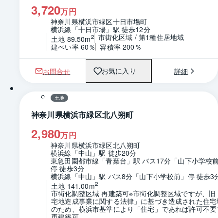
3,720
万円
神奈川県横浜市緑区十日市場町
横浜線「十日市場」駅 徒歩12分
市街化区域 / 第1種住居地域
2
土地 89.50m
建ぺい率 60％
容積率 200％
お問合せ
詳細
お気に入り
1 / 0
区画図
土地
神奈川県横浜市緑区北八朔町
2,980
万円
神奈川県横浜市緑区北八朔町
横浜線「中山」駅 徒歩20分
東急田園都市線「青葉台」駅 バス17分「山下小学校
停 徒歩3分
横浜線「中山」駅 バス8分「山下小学校前」停 徒歩3
2
土地 141.00m
市街化調整区域 再建築可※市街化調整区域ですが、旧
宅地造成事業に関する法律」に基づき造成された住宅
のため、横浜市基準により「住宅」であれば許可不要
再建築可