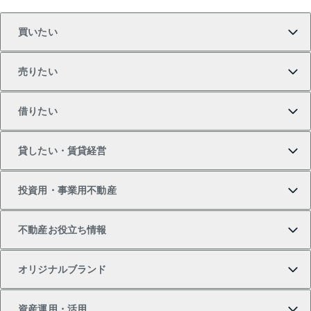
買いたい
売りたい
買いたいTOP
借りたい
マンションの購入
売りたいTOP
貸したい・賃貸経営
新築・分譲マンションの購入
マンションの売却・査定
借りたいTOP
投資用・事業用不動産
中古マンションの購入
一戸建ての売却・査定
物件を借りる
貸したいTOP
不動産お役立ち情報
一戸建ての購入
土地の売却・査定
オフィス・店舗の賃貸
無料賃料査定
投資用・事業用不動産TOP
オリジナルブランド
新築一戸建ての購入
スピードAI査定
借りるときの流れ
マンション賃料データ
投資用不動産
不動産お役立ち情報
資産運用・活用