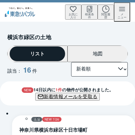
お気に
検索条
閲覧履
メ
入り
件
歴
ニュー
横浜市緑区の土地
リスト
地図
16
該当：
件
14
日以内に
1
件
の物件が公開されました。
NEW
新着情報メールを受取る
1 / 0
区画図
土地
NEW 7/26
神奈川県横浜市緑区十日市場町