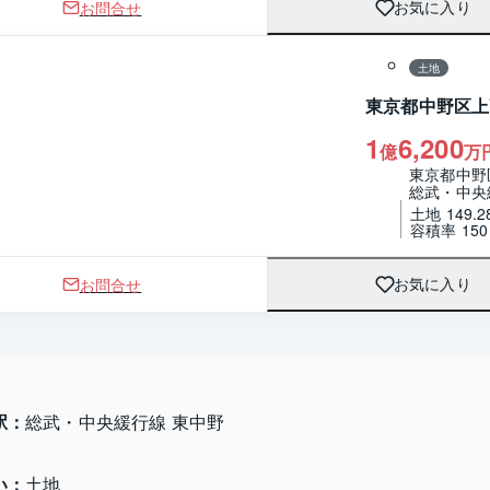
お問合せ
お気に入り
1 / 0
区画図
土地
東京都中野区上
1
6,200
億
万
東京都中野
総武・中央
土地 149.2
容積率 15
お問合せ
お気に入り
駅：
総武・中央緩行線 東中野
い：
土地