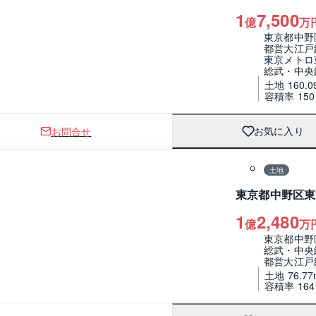
1
7,500
億
万
東京都中野
都営大江戸
東京メトロ
総武・中央
土地 160.0
容積率 15
お問合せ
お気に入り
1 / 0
区画図
土地
東京都中野区東
1
2,480
億
万
東京都中野
総武・中央
都営大江戸
土地 76.77
容積率 1