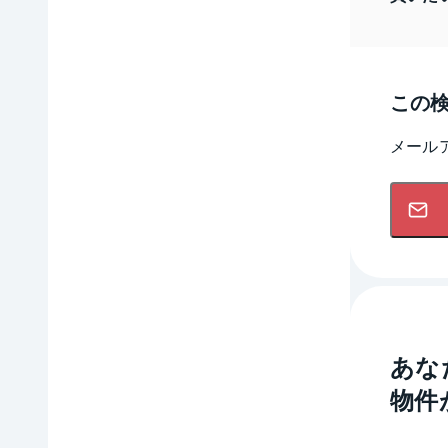
この
メール
あな
物件