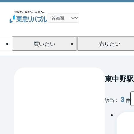
買いたい
売りたい
東中野駅
3
該当：
件