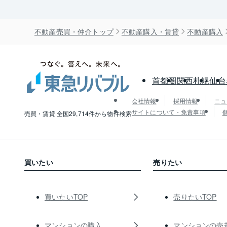
不動産売買・仲介トップ
不動産購入・賃貸
不動産購入
首都圏
関西
札幌
仙台
会社情報
採用情報
ニュ
サイトについて・免責事項
売買・賃貸 全国29,714件から物件検索
買いたい
売りたい
買いたいTOP
売りたいTOP
マンションの購入
マンションの売