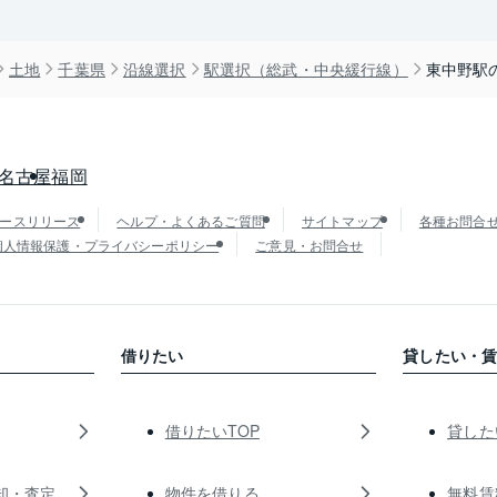
土地
千葉県
沿線選択
駅選択（総武・中央緩行線）
東中野駅
名古屋
福岡
ースリリース
ヘルプ・よくあるご質問
サイトマップ
各種お問合
個人情報保護・プライバシーポリシー
ご意見・お問合せ
借りたい
貸したい・
借りたいTOP
貸した
却・査定
物件を借りる
無料賃