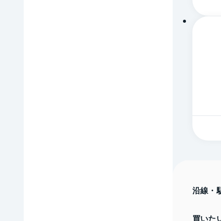
沿線・
買いた