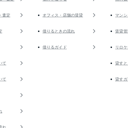
・査定
オフィス・店舗の賃貸
マンシ
定
借りるときの流れ
賃貸管
借りるガイド
リロケ
いて
貸すと
いて
貸すガ
れ
流れ