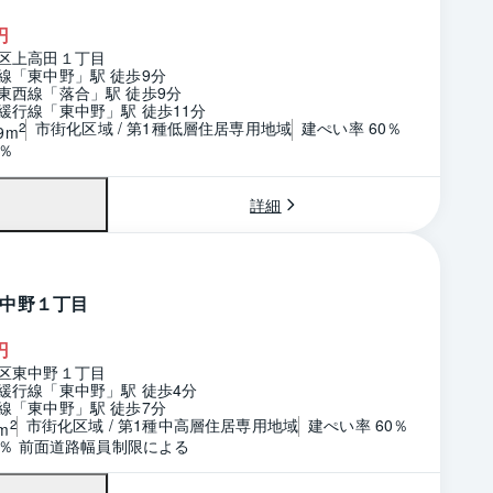
円
区上高田１丁目
線「東中野」駅 徒歩9分
東西線「落合」駅 徒歩9分
緩行線「東中野」駅 徒歩11分
市街化区域 / 第1種低層住居専用地域
建ぺい率 60％
2
9m
0％
詳細
中野１丁目
円
区東中野１丁目
緩行線「東中野」駅 徒歩4分
線「東中野」駅 徒歩7分
市街化区域 / 第1種中高層住居専用地域
建ぺい率 60％
2
m
64％ 前面道路幅員制限による