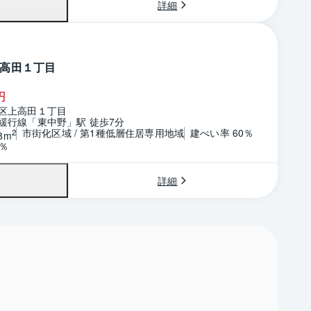
詳細
高田１丁目
円
区上高田１丁目
緩行線「東中野」駅 徒歩7分
市街化区域 / 第1種低層住居専用地域
建ぺい率 60％
2
8m
0％
詳細