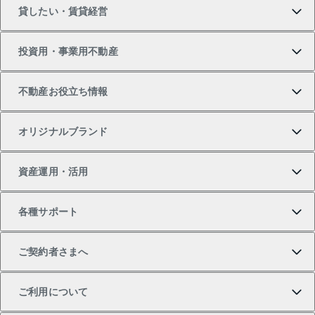
貸したい・賃貸経営
新築・分譲マンションの購入
マンションの売却・査定
借りたいTOP
投資用・事業用不動産
中古マンションの購入
一戸建ての売却・査定
物件を借りる
貸したいTOP
不動産お役立ち情報
一戸建ての購入
土地の売却・査定
オフィス・店舗の賃貸
無料賃料査定
投資用・事業用不動産TOP
オリジナルブランド
新築一戸建ての購入
スピードAI査定
借りるときの流れ
マンション賃料データ
投資用不動産
不動産お役立ち情報
資産運用・活用
中古一戸建ての購入
不動産売却について
借りるガイド
賃貸管理プラン
事業用不動産
不動産AIアドバイザー Tellus Talk
当社売主リノベーションマンション
各種サポート
一棟リノベーションマンション L`GENTE（ルジェン
土地の購入
不動産査定について
リロケーションについて
マンション投資
マンションライブラリー
等価交換事業
テ）
ご契約者さまへ
不動産購入の流れ
売却サービス
貸すときの流れ
投資用マンション
人気マンションランキング
区分リノベーションマンション Lideas（リディアス）
不動産M&A
シニア向けサポート
ご利用について
投資用一棟レジデンスWELL SQUARE（ウェルスクエ
注目キーワード物件特集
不動産売却の流れ
貸すガイド
マンション一棟
暮らしに役立つ不動産メディア 「Lnote」
アセットマネジメント・出資
相続サポート
ご契約者さまサポートメニュー
ア）