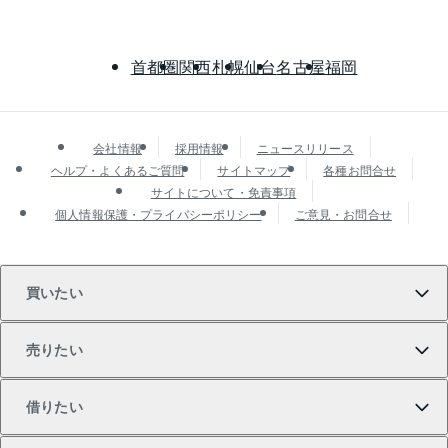
首都圏
関西
札幌
仙台
名古屋
福岡
会社情報
採用情報
ニュースリリース
ヘルプ・よくあるご質問
サイトマップ
各種お問合せ
サイトについて・免責事項
個人情報保護・プライバシーポリシー
ご意見・お問合せ
買いたい
売りたい
買いたいTOP
借りたい
マンションの購入
売りたいTOP