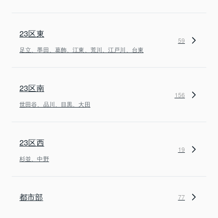
23区東
59
足立、墨田、葛飾、江東、荒川、江戸川、台東
23区南
156
世田谷、品川、目黒、大田
23区西
19
杉並、中野
都市部
77