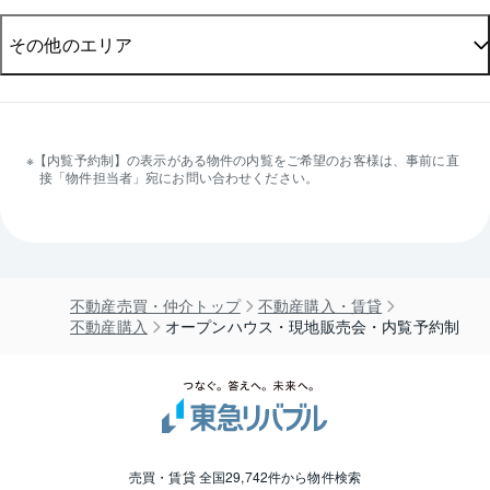
千葉その他
4
その他のエリア
大阪
332
兵庫
140
【内覧予約制】の表示がある物件の内覧をご希望のお客様は、事前に直
北海道
23
接「物件担当者」宛にお問い合わせください。
京都
71
宮城
69
不動産売買・仲介トップ
不動産購入・賃貸
滋賀
不動産購入
オープンハウス・現地販売会・内覧予約制
5
愛知
184
福岡
6
売買・賃貸 全国29,742件から物件検索