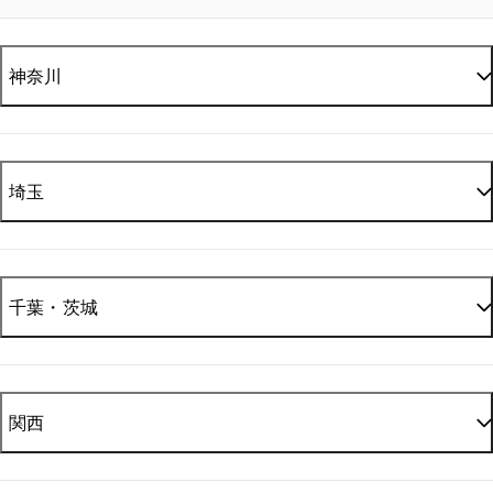
神奈川
埼玉
横浜市
252
川崎市
131
千葉・茨城
さいたま市
15
その他
100
その他
98
関西
千葉市
40