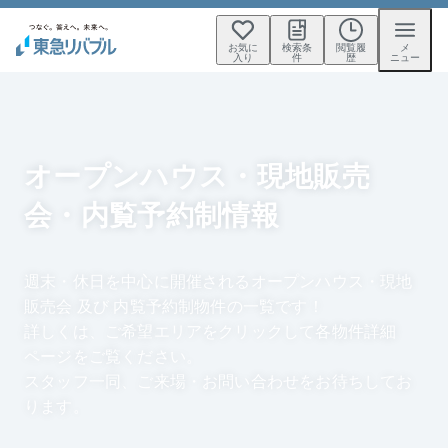
お気に
検索条
閲覧履
メ
入り
件
歴
ニュー
オープンハウス・現地販売
会・内覧予約制情報
週末・休日を中心に開催されるオープンハウス・現地
販売会 及び 内覧予約制物件の一覧です！
詳しくは、ご希望エリアをクリックして各物件詳細
ページをご覧ください。
スタッフ一同、ご来場・お問い合わせをお待ちしてお
ります。