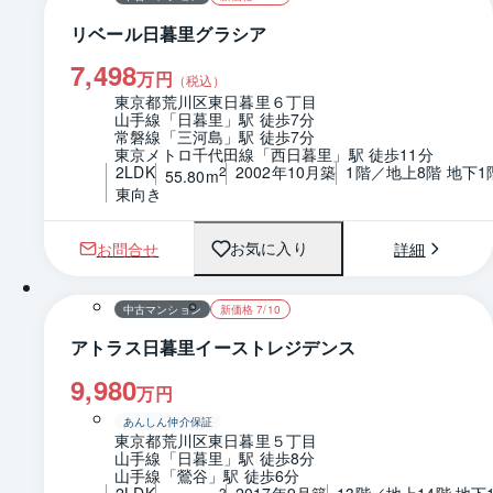
リベール日暮里グラシア
7,498
万円
（税込）
東京都荒川区東日暮里６丁目
山手線「日暮里」駅 徒歩7分
常磐線「三河島」駅 徒歩7分
東京メトロ千代田線「西日暮里」駅 徒歩11分
2LDK
2002年10月築
1階／地上8階 地下1
2
55.80m
東向き
お問合せ
詳細
お気に入り
1 / 0
間取り
中古マンション
新価格 7/10
アトラス日暮里イーストレジデンス
9,980
万円
あんしん仲介保証
東京都荒川区東日暮里５丁目
山手線「日暮里」駅 徒歩8分
山手線「鶯谷」駅 徒歩6分
2LDK
2017年9月築
13階／地上14階 地下
2