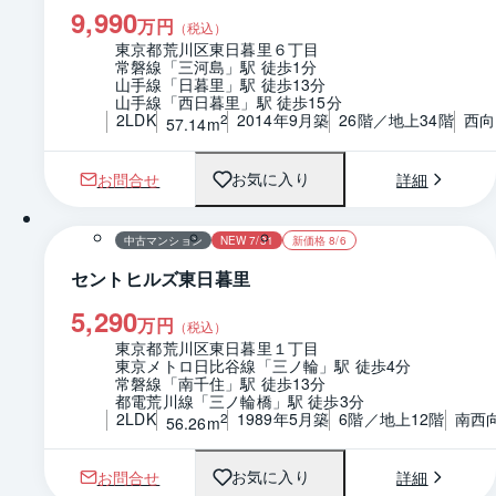
9,990
万円
（税込）
東京都荒川区東日暮里６丁目
常磐線「三河島」駅 徒歩1分
山手線「日暮里」駅 徒歩13分
山手線「西日暮里」駅 徒歩15分
2LDK
2014年9月築
26階／地上34階
西向
2
57.14m
お問合せ
詳細
お気に入り
1 / 0
間取り
中古マンション
NEW 7/31
新価格 8/6
セントヒルズ東日暮里
5,290
万円
（税込）
東京都荒川区東日暮里１丁目
東京メトロ日比谷線「三ノ輪」駅 徒歩4分
常磐線「南千住」駅 徒歩13分
都電荒川線「三ノ輪橋」駅 徒歩3分
2LDK
1989年5月築
6階／地上12階
南西
2
56.26m
お問合せ
詳細
お気に入り
1 / 0
間取り