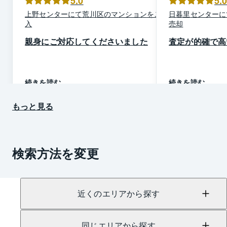
5.0
5.
上野
センター
にて
荒川区
の
マンション
を
ご購
日暮里
センター
に
入
売却
親身にご対応してくださいました
査定が的確で高
続きを読む
続きを読む
もっと見る
検索方法を変更
近くのエリアから探す
同じエリアから探す