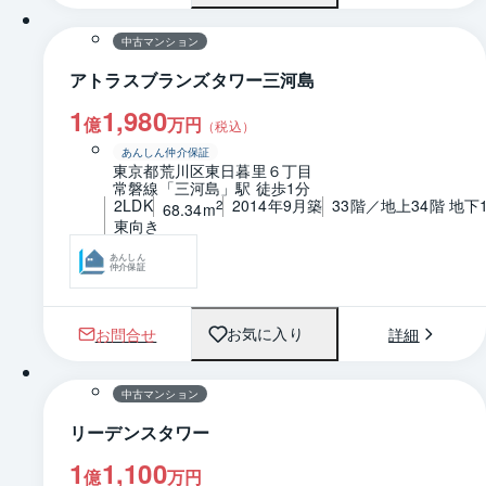
中古マンション
アトラスブランズタワー三河島
1
1,980
億
万円
（税込）
あんしん仲介保証
東京都荒川区東日暮里６丁目
常磐線「三河島」駅 徒歩1分
2LDK
2014年9月築
33階／地上34階 地下
2
68.34m
東向き
あんしん
仲介保証
お問合せ
詳細
お気に入り
1 / 0
間取り
中古マンション
リーデンスタワー
1
1,100
億
万円