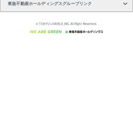
東急不動産ホールディングスグループリンク
売却ガイド
アパート投資用物件
不動産売却FAQ
入居者様専用-各種ご案内（賃貸）
金融商品取引について
すまいValue
多言語対応
English
繁体中文
簡体中文
これからご結婚される方に東急百貨店のブライダルク
© TOKYU LIVABLE,INC.All Right Reserved.
収益物件
不動産コラム・ニュース
東急こすもす会「こすもすWeb」
東急リバブル ソーシャルメディアポリシー
東急不動産
ラブ
ご意見・お問い合わせ（金融商品取引専用の相談・お
人材サービスのご用命は 東急リバブルスタッフ株式会
ビル購入（ビル一棟）
不動産用語集
東急コミュニティー
問い合わせ窓口）
社まで
投資用不動産の売却査定
不動産なんでもネット相談室
保険募集におけるプライバシー・ポリシー
東北の逸品を贈ります 東北すぐれものセレクション
東急リバブル
ダイレクトメール（郵送物）・Eメールなどの送付停
事業用不動産の売却査定
住まいの税金
民泊の開業・運営のご相談は「ReINN株式会社」まで
東急住宅リース
止について
海外不動産
物件一括検索（購入＆賃貸）
宅地建物取引業者の皆様へ
学生情報センター（ナジック）
グループの一覧をもっと見る