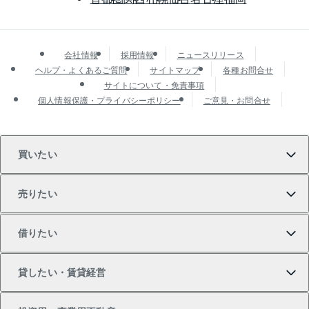
会社情報
採用情報
ニュースリリース
ヘルプ・よくあるご質問
サイトマップ
各種お問合せ
サイトについて・免責事項
個人情報保護・プライバシーポリシー
ご意見・お問合せ
買いたい
売りたい
買いたいTOP
借りたい
マンションの購入
売りたいTOP
貸したい・賃貸経営
新築・分譲マンションの購入
マンションの売却・査定
借りたいTOP