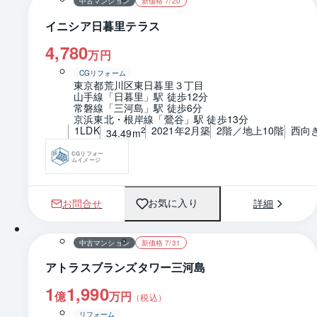
中古マンション
新価格 7/20
イニシア日暮里テラス
4,780
万円
CGリフォーム
東京都荒川区東日暮里３丁目
山手線「日暮里」駅 徒歩12分
常磐線「三河島」駅 徒歩6分
京浜東北・根岸線「鶯谷」駅 徒歩13分
1LDK
2021年2月築
2階／地上10階
西向
2
34.49m
CGリフォー
ムイメージ
お問合せ
詳細
お気に入り
1 / 0
間取り
中古マンション
新価格 7/31
アトラスブランズタワー三河島
1
1,990
億
万円
（税込）
リフォーム