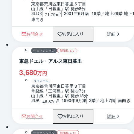
東京都荒川区東日暮里５丁目
山手線「日暮里」駅 徒歩8分
3LDK
2001年6月築
18階／地上28階 地下
2
71.79m
東向き
お問合せ
詳細
お気に入り
1 / 0
間取り
中古マンション
新価格 8/2
東急ドエル・アルス東日暮里
3,680
万円
リフォーム
東京都荒川区東日暮里３丁目
常磐線「三河島」駅 徒歩7分
山手線「日暮里」駅 徒歩15分
2DK
1990年9月築
3階／地上7階
南向き
2
46.87m
お問合せ
詳細
お気に入り
1 / 0
間取り
中古マンション
新価格 7/10