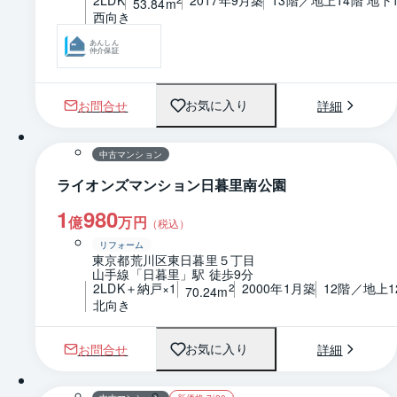
53.84m
西向き
あんしん
仲介保証
お問合せ
詳細
お気に入り
1 / 0
間取り
中古マンション
ライオンズマンション日暮里南公園
1
980
億
万円
（税込）
リフォーム
東京都荒川区東日暮里５丁目
山手線「日暮里」駅 徒歩9分
2LDK＋納戸×1
2000年1月築
12階／地上1
2
70.24m
北向き
お問合せ
詳細
お気に入り
1 / 0
間取り