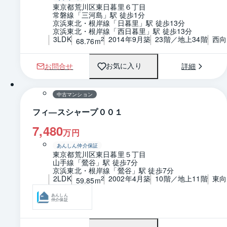
東京都荒川区東日暮里６丁目
常磐線「三河島」駅 徒歩1分
京浜東北・根岸線「日暮里」駅 徒歩13分
京浜東北・根岸線「西日暮里」駅 徒歩13分
3LDK
2014年9月築
23階／地上34階
西向
2
68.76m
お問合せ
詳細
お気に入り
1 / 0
間取り
中古マンション
フィ―スシャープ００１
7,480
万円
あんしん仲介保証
東京都荒川区東日暮里５丁目
山手線「鶯谷」駅 徒歩7分
京浜東北・根岸線「鶯谷」駅 徒歩7分
2LDK
2002年4月築
10階／地上11階
東向
2
59.85m
あんしん
仲介保証