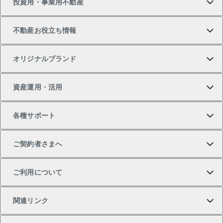
投資用・事業用不動産
中古マンションの購入
一戸建ての売却・査定
物件を借りる
貸したいTOP
不動産お役立ち情報
一戸建ての購入
土地の売却・査定
オフィス・店舗の賃貸
無料賃料査定
投資用・事業用不動産TOP
オリジナルブランド
新築一戸建ての購入
スピードAI査定
借りるときの流れ
マンション賃料データ
投資用不動産
不動産お役立ち情報
資産運用・活用
中古一戸建ての購入
不動産売却について
借りるガイド
賃貸管理プラン
事業用不動産
不動産AIアドバイザー Tellus Talk
当社売主リノベーションマンション
各種サポート
一棟リノベーションマンション L`GENTE（ルジェン
土地の購入
不動産査定について
リロケーションについて
マンション投資
マンションライブラリー
等価交換事業
テ）
ご契約者さまへ
不動産購入の流れ
売却サービス
貸すときの流れ
投資用マンション
人気マンションランキング
区分リノベーションマンション Lideas（リディアス）
不動産M&A
シニア向けサポート
ご利用について
投資用一棟レジデンスWELL SQUARE（ウェルスクエ
注目キーワード物件特集
不動産売却の流れ
貸すガイド
マンション一棟
暮らしに役立つ不動産メディア 「Lnote」
アセットマネジメント・出資
相続サポート
ご契約者さまサポートメニュー
ア）
関連リンク
購入ガイド
不動産買換えの流れ
アパート経営
不動産相場・不動産価格情報
不動産小口投資 LEGACIA（レガシア）
リフォームサポート
ご紹介・再契約特典
本人確認に関するお客様へのお願い