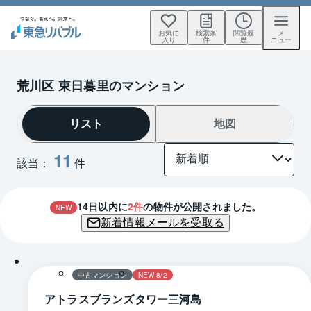
お気に
検索条
閲覧履
メ
入り
件
歴
ニュー
荒川区 東日暮里のマンション
リスト
地図
11
該当：
件
14
日以内に
2
件
の物件が公開されました。
NEW
新着情報メールを受取る
1 / 0
間取り
中古マンション
NEW 8/2
アトラスブランズタワー三河島