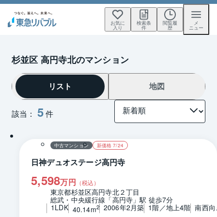
お気に
検索条
閲覧履
メ
入り
件
歴
ニュー
杉並区 高円寺北のマンション
リスト
地図
5
該当：
件
1 / 0
間取り
中古マンション
新価格 7/24
日神デュオステージ高円寺
5,598
万円
（税込）
東京都杉並区高円寺北２丁目
総武・中央緩行線「高円寺」駅 徒歩7分
1LDK
2006年2月築
1階／地上4階
南西向
2
40.14m