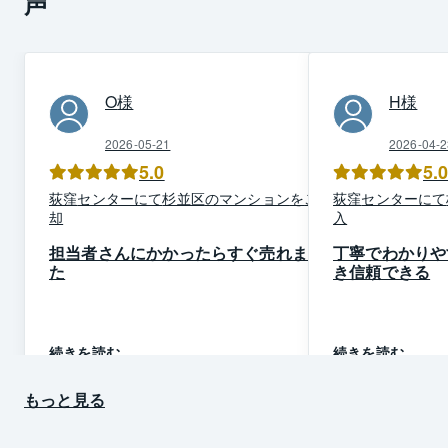
声
O
様
H
様
2026-05-21
2026-04-2
5.0
5.
荻窪
センター
にて
杉並区
の
マンション
を
ご売
荻窪
センター
にて
却
入
担当者さんにかかったらすぐ売れまし
丁寧でわかりや
た
き信頼できる
続きを読む
続きを読む
もっと見る