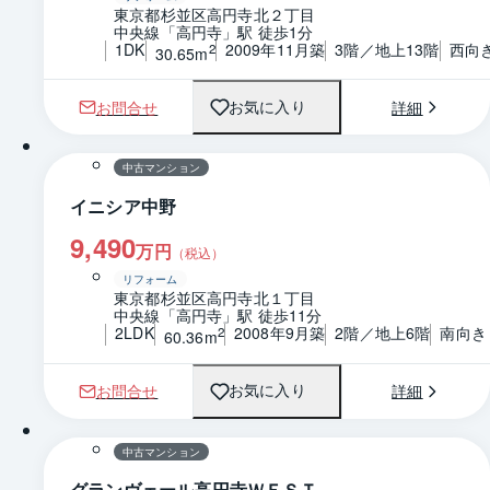
東京都杉並区高円寺北２丁目
中央線「高円寺」駅 徒歩1分
1DK
2009年11月築
3階／地上13階
西向
2
30.65m
お問合せ
詳細
お気に入り
1 / 0
間取り
中古マンション
イニシア中野
9,490
万円
（税込）
リフォーム
東京都杉並区高円寺北１丁目
中央線「高円寺」駅 徒歩11分
2LDK
2008年9月築
2階／地上6階
南向き
2
60.36m
お問合せ
詳細
お気に入り
1 / 0
間取り
中古マンション
グランヴェール高円寺ＷＥＳＴ