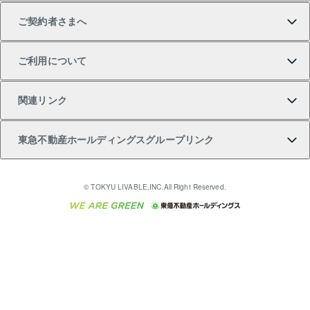
ご契約者さまへ
不動産購入の流れ
売却サービス
貸すときの流れ
投資用マンション
人気マンションランキング
区分リノベーションマンション Lideas（リディアス）
不動産M&A
シニア向けサポート
ご利用について
投資用一棟レジデンスWELL SQUARE（ウェルスクエ
注目キーワード物件特集
不動産売却の流れ
貸すガイド
マンション一棟
暮らしに役立つ不動産メディア 「Lnote」
アセットマネジメント・出資
相続サポート
ご契約者さまサポートメニュー
ア）
関連リンク
購入ガイド
不動産買換えの流れ
アパート経営
不動産相場・不動産価格情報
不動産小口投資 LEGACIA（レガシア）
リフォームサポート
ご紹介・再契約特典
本人確認に関するお客様へのお願い
東急不動産ホールディングスグループリンク
売却ガイド
アパート投資用物件
不動産売却FAQ
入居者様専用-各種ご案内（賃貸）
金融商品取引について
すまいValue
多言語対応
English
繁体中文
簡体中文
これからご結婚される方に東急百貨店のブライダルク
© TOKYU LIVABLE,INC.All Right Reserved.
収益物件
不動産コラム・ニュース
東急こすもす会「こすもすWeb」
東急リバブル ソーシャルメディアポリシー
東急不動産
ラブ
ご意見・お問い合わせ（金融商品取引専用の相談・お
人材サービスのご用命は 東急リバブルスタッフ株式会
ビル購入（ビル一棟）
不動産用語集
東急コミュニティー
問い合わせ窓口）
社まで
投資用不動産の売却査定
不動産なんでもネット相談室
保険募集におけるプライバシー・ポリシー
東北の逸品を贈ります 東北すぐれものセレクション
東急リバブル
ダイレクトメール（郵送物）・Eメールなどの送付停
事業用不動産の売却査定
住まいの税金
民泊の開業・運営のご相談は「ReINN株式会社」まで
東急住宅リース