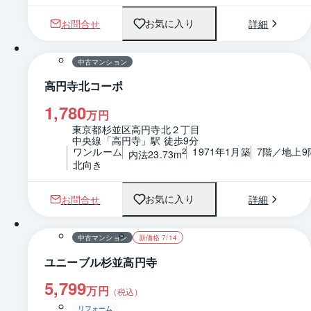
お問合せ
詳細
お気に入り
1 / 0
間取り
中古マンション
高円寺北コーポ
1,780
万円
東京都杉並区高円寺北２丁目
中央線「高円寺」駅 徒歩9分
ワンルーム
1971年1月築
7階／地上9
2
内法23.73m
北向き
お問合せ
詳細
お気に入り
1 / 0
間取り
中古マンション
新価格 7/14
ユニーブル杉並高円寺
5,799
万円
（税込）
リフォーム