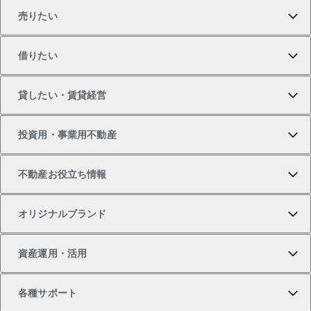
売りたい
買いたいTOP
借りたい
マンションの購入
売りたいTOP
貸したい・賃貸経営
新築・分譲マンションの購入
マンションの売却・査定
借りたいTOP
投資用・事業用不動産
中古マンションの購入
一戸建ての売却・査定
物件を借りる
貸したいTOP
不動産お役立ち情報
一戸建ての購入
土地の売却・査定
オフィス・店舗の賃貸
無料賃料査定
投資用・事業用不動産TOP
オリジナルブランド
新築一戸建ての購入
スピードAI査定
借りるときの流れ
マンション賃料データ
投資用不動産
不動産お役立ち情報
資産運用・活用
中古一戸建ての購入
不動産売却について
借りるガイド
賃貸管理プラン
事業用不動産
不動産AIアドバイザー Tellus Talk
当社売主リノベーションマンション
各種サポート
一棟リノベーションマンション L`GENTE（ルジェン
土地の購入
不動産査定について
リロケーションについて
マンション投資
マンションライブラリー
等価交換事業
テ）