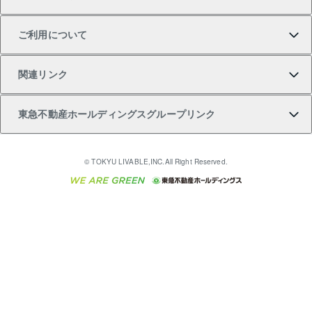
不動産購入の流れ
売却サービス
貸すときの流れ
投資用マンション
人気マンションランキング
区分リノベーションマンション Lideas（リディアス）
不動産M&A
シニア向けサポート
ご利用について
投資用一棟レジデンスWELL SQUARE（ウェルスクエ
注目キーワード物件特集
不動産売却の流れ
貸すガイド
マンション一棟
暮らしに役立つ不動産メディア 「Lnote」
アセットマネジメント・出資
相続サポート
ご契約者さまサポートメニュー
ア）
関連リンク
購入ガイド
不動産買換えの流れ
アパート経営
不動産相場・不動産価格情報
不動産小口投資 LEGACIA（レガシア）
リフォームサポート
ご紹介・再契約特典
本人確認に関するお客様へのお願い
東急不動産ホールディングスグループリンク
売却ガイド
アパート投資用物件
不動産売却FAQ
入居者様専用-各種ご案内（賃貸）
金融商品取引について
すまいValue
多言語対応
English
繁体中文
簡体中文
これからご結婚される方に東急百貨店のブライダルク
© TOKYU LIVABLE,INC.All Right Reserved.
収益物件
不動産コラム・ニュース
東急こすもす会「こすもすWeb」
東急リバブル ソーシャルメディアポリシー
東急不動産
ラブ
ご意見・お問い合わせ（金融商品取引専用の相談・お
人材サービスのご用命は 東急リバブルスタッフ株式会
ビル購入（ビル一棟）
不動産用語集
東急コミュニティー
問い合わせ窓口）
社まで
投資用不動産の売却査定
不動産なんでもネット相談室
保険募集におけるプライバシー・ポリシー
東北の逸品を贈ります 東北すぐれものセレクション
東急リバブル
ダイレクトメール（郵送物）・Eメールなどの送付停
事業用不動産の売却査定
住まいの税金
民泊の開業・運営のご相談は「ReINN株式会社」まで
東急住宅リース
止について