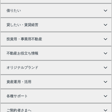
借りたい
マンションの購入
売りたいTOP
貸したい・賃貸経営
新築・分譲マンションの購入
マンションの売却・査定
借りたいTOP
投資用・事業用不動産
中古マンションの購入
一戸建ての売却・査定
物件を借りる
貸したいTOP
不動産お役立ち情報
一戸建ての購入
土地の売却・査定
オフィス・店舗の賃貸
無料賃料査定
投資用・事業用不動産TOP
オリジナルブランド
新築一戸建ての購入
スピードAI査定
借りるときの流れ
マンション賃料データ
投資用不動産
不動産お役立ち情報
資産運用・活用
中古一戸建ての購入
不動産売却について
借りるガイド
賃貸管理プラン
事業用不動産
不動産AIアドバイザー Tellus Talk
当社売主リノベーションマンション
各種サポート
一棟リノベーションマンション L`GENTE（ルジェン
土地の購入
不動産査定について
リロケーションについて
マンション投資
マンションライブラリー
等価交換事業
テ）
ご契約者さまへ