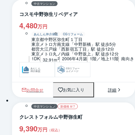
中古マンション
コスモ中野弥生リベディア
4,480
万円
あんしん仲介保証
CGリフォーム
東京都中野区弥生町１丁目
東京メトロ方南支線「中野新橋」駅 徒歩5分
都営大江戸線「西新宿五丁目」駅 徒歩12分
東京メトロ丸ノ内線「中野坂上」駅 徒歩12分
1DK
2006年4月築
1階／地上11階
南向き
2
32.91m
あんしん
CGリフォー
仲介保証
ムイメージ
お問合せ
詳細
お気に入り
1 / 0
間取り
中古マンション
新価格 8/7
クレストフォルム中野弥生町
9,390
万円
（税込）