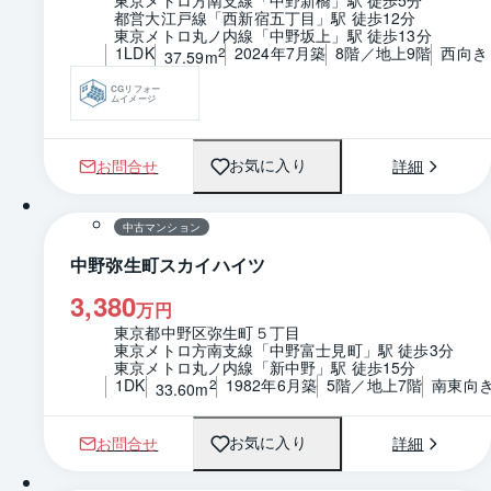
都営大江戸線「西新宿五丁目」駅 徒歩12分
東京メトロ丸ノ内線「中野坂上」駅 徒歩13分
1LDK
2024年7月築
8階／地上9階
西向き
2
37.59m
CGリフォー
ムイメージ
お問合せ
詳細
お気に入り
1 / 0
間取り
中古マンション
中野弥生町スカイハイツ
3,380
万円
東京都中野区弥生町５丁目
東京メトロ方南支線「中野富士見町」駅 徒歩3分
東京メトロ丸ノ内線「新中野」駅 徒歩15分
1DK
1982年6月築
5階／地上7階
南東向
2
33.60m
お問合せ
詳細
お気に入り
1 / 0
間取り