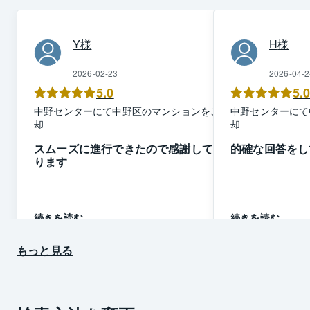
Y
様
H
様
2026-02-23
2026-04-2
5.0
5.
中野
センター
にて
中野区
の
マンション
を
ご売
中野
センター
にて
却
却
スムーズに進行できたので感謝してお
的確な回答をし
ります
続きを読む
続きを読む
もっと見る