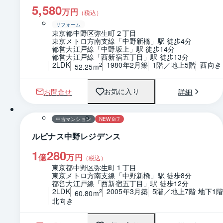
5,580
万円
（税込）
リフォーム
東京都中野区弥生町２丁目
東京メトロ方南支線「中野新橋」駅 徒歩4分
都営大江戸線「中野坂上」駅 徒歩14分
都営大江戸線「西新宿五丁目」駅 徒歩13分
2LDK
1980年2月築
1階／地上5階
西向き
2
52.25m
お問合せ
詳細
お気に入り
1 / 0
間取り
中古マンション
NEW 8/7
ルピナス中野レジデンス
1
280
億
万円
（税込）
東京都中野区弥生町１丁目
東京メトロ方南支線「中野新橋」駅 徒歩8分
都営大江戸線「西新宿五丁目」駅 徒歩12分
2LDK
2005年3月築
5階／地上7階 地下1
2
60.80m
北向き