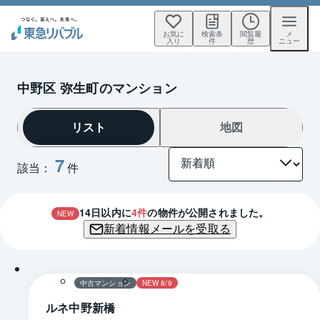
お気に
検索条
閲覧履
メ
入り
件
歴
ニュー
中野区 弥生町のマンション
リスト
地図
7
該当：
件
14
日以内に
4
件
の物件が公開されました。
NEW
新着情報メールを受取る
1 / 0
中古マンション
NEW 8/9
ルネ中野新橋