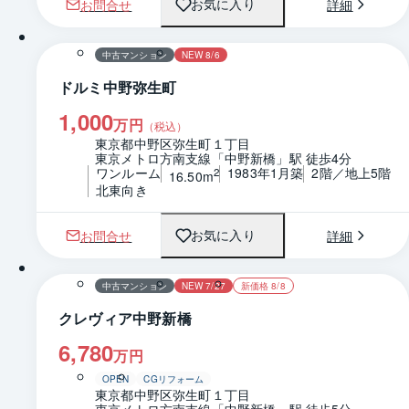
お問合せ
詳細
お気に入り
1 / 0
間取り
中古マンション
NEW 8/6
ドルミ中野弥生町
1,000
万円
（税込）
東京都中野区弥生町１丁目
東京メトロ方南支線「中野新橋」駅 徒歩4分
ワンルーム
1983年1月築
2階／地上5階
2
16.50m
北東向き
お問合せ
詳細
お気に入り
1 / 0
間取り
中古マンション
NEW 7/27
新価格 8/8
クレヴィア中野新橋
6,780
万円
OPEN
CGリフォーム
東京都中野区弥生町１丁目
東京メトロ方南支線「中野新橋」駅 徒歩5分