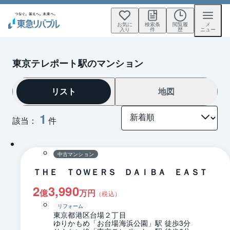
お気に
検索条
閲覧履
メ
入り
件
歴
ニュー
東京テレポート駅のマンション
リスト
地図
1
該当：
件
1 / 0
間取り
中古マンション
ＴＨＥ ＴＯＷＥＲＳ ＤＡＩＢＡ ＥＡＳＴ
2
3,990
億
万円
（税込）
リフォーム
東京都港区台場２丁目
ゆりかもめ「お台場海浜公園」駅 徒歩3分