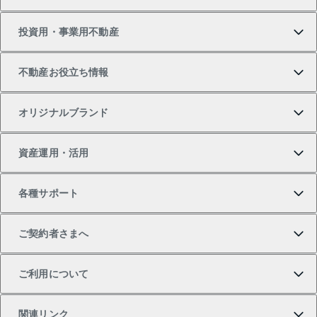
新築・分譲マンションの購入
マンションの売却・査定
借りたいTOP
投資用・事業用不動産
中古マンションの購入
一戸建ての売却・査定
物件を借りる
貸したいTOP
不動産お役立ち情報
一戸建ての購入
土地の売却・査定
オフィス・店舗の賃貸
無料賃料査定
投資用・事業用不動産TOP
オリジナルブランド
新築一戸建ての購入
スピードAI査定
借りるときの流れ
マンション賃料データ
投資用不動産
不動産お役立ち情報
資産運用・活用
中古一戸建ての購入
不動産売却について
借りるガイド
賃貸管理プラン
事業用不動産
不動産AIアドバイザー Tellus Talk
当社売主リノベーションマンション
各種サポート
一棟リノベーションマンション L`GENTE（ルジェン
土地の購入
不動産査定について
リロケーションについて
マンション投資
マンションライブラリー
等価交換事業
テ）
ご契約者さまへ
不動産購入の流れ
売却サービス
貸すときの流れ
投資用マンション
人気マンションランキング
区分リノベーションマンション Lideas（リディアス）
不動産M&A
シニア向けサポート
ご利用について
投資用一棟レジデンスWELL SQUARE（ウェルスクエ
注目キーワード物件特集
不動産売却の流れ
貸すガイド
マンション一棟
暮らしに役立つ不動産メディア 「Lnote」
アセットマネジメント・出資
相続サポート
ご契約者さまサポートメニュー
ア）
関連リンク