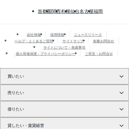
首都圏
関西
札幌
仙台
名古屋
福岡
会社情報
採用情報
ニュースリリース
ヘルプ・よくあるご質問
サイトマップ
各種お問合せ
サイトについて・免責事項
個人情報保護・プライバシーポリシー
ご意見・お問合せ
買いたい
売りたい
買いたいTOP
借りたい
マンションの購入
売りたいTOP
貸したい・賃貸経営