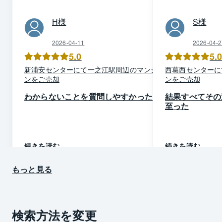
H
様
S
様
2026-04-11
2026-04-2
5.0
5.
新浦安
センター
にて
一之江駅周辺
の
マンショ
西葛西
センター
に
ン
を
ご売却
ン
を
ご売却
わからないことを質問しやすかった
結果すべてその
至った
続きを読む
続きを読む
もっと見る
検索方法を変更