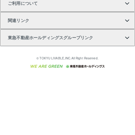
ご利用について
投資用一棟レジデンスWELL SQUARE（ウェルスクエ
注目キーワード物件特集
不動産売却の流れ
貸すガイド
マンション一棟
暮らしに役立つ不動産メディア 「Lnote」
アセットマネジメント・出資
相続サポート
ご契約者さまサポートメニュー
ア）
関連リンク
購入ガイド
不動産買換えの流れ
アパート経営
不動産相場・不動産価格情報
不動産小口投資 LEGACIA（レガシア）
リフォームサポート
ご紹介・再契約特典
本人確認に関するお客様へのお願い
東急不動産ホールディングスグループリンク
売却ガイド
アパート投資用物件
不動産売却FAQ
入居者様専用-各種ご案内（賃貸）
金融商品取引について
すまいValue
多言語対応
English
繁体中文
簡体中文
これからご結婚される方に東急百貨店のブライダルク
© TOKYU LIVABLE,INC.All Right Reserved.
収益物件
不動産コラム・ニュース
東急こすもす会「こすもすWeb」
東急リバブル ソーシャルメディアポリシー
東急不動産
ラブ
ご意見・お問い合わせ（金融商品取引専用の相談・お
人材サービスのご用命は 東急リバブルスタッフ株式会
ビル購入（ビル一棟）
不動産用語集
東急コミュニティー
問い合わせ窓口）
社まで
投資用不動産の売却査定
不動産なんでもネット相談室
保険募集におけるプライバシー・ポリシー
東北の逸品を贈ります 東北すぐれものセレクション
東急リバブル
ダイレクトメール（郵送物）・Eメールなどの送付停
事業用不動産の売却査定
住まいの税金
民泊の開業・運営のご相談は「ReINN株式会社」まで
東急住宅リース
止について
海外不動産
物件一括検索（購入＆賃貸）
宅地建物取引業者の皆様へ
学生情報センター（ナジック）