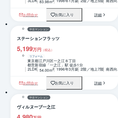
3LDK
1998年1月築
2階／地上5階
南西向
2
83.98m
お問合せ
詳細
お気に入り
1 / 0
間取り
中古マンション
ステーションフラッツ
5,199
万円
（税込）
リフォーム
東京都江戸川区一之江８丁目
都営新宿線「一之江」駅 徒歩1分
2LDK
1996年3月築
2階／地上7階
南西向
2
54.00m
お問合せ
詳細
お気に入り
1 / 0
間取り
中古マンション
ヴィルヌーブ一之江
4,980
万円