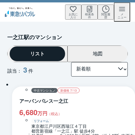
お気に
検索条
閲覧履
メ
入り
件
歴
ニュー
一之江駅のマンション
リスト
地図
3
該当：
件
1 / 0
間取り
中古マンション
新価格 7/13
アーバンパレス一之江
6,680
万円
（税込）
リフォーム
東京都江戸川区西瑞江４丁目
都営新宿線「一之江」駅 徒歩4分