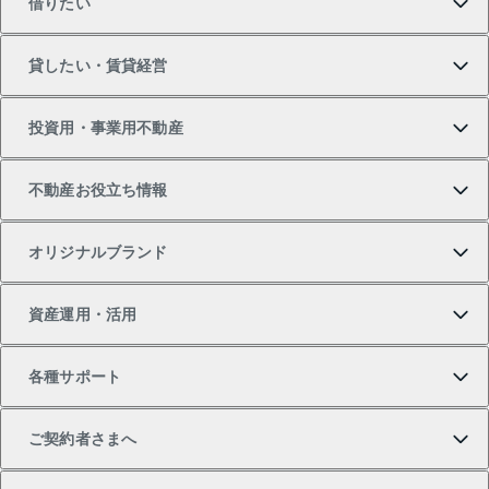
借りたい
マンションの購入
売りたいTOP
貸したい・賃貸経営
新築・分譲マンションの購入
マンションの売却・査定
借りたいTOP
投資用・事業用不動産
中古マンションの購入
一戸建ての売却・査定
物件を借りる
貸したいTOP
不動産お役立ち情報
一戸建ての購入
土地の売却・査定
オフィス・店舗の賃貸
無料賃料査定
投資用・事業用不動産TOP
オリジナルブランド
新築一戸建ての購入
スピードAI査定
借りるときの流れ
マンション賃料データ
投資用不動産
不動産お役立ち情報
資産運用・活用
中古一戸建ての購入
不動産売却について
借りるガイド
賃貸管理プラン
事業用不動産
不動産AIアドバイザー Tellus Talk
当社売主リノベーションマンション
各種サポート
一棟リノベーションマンション L`GENTE（ルジェン
土地の購入
不動産査定について
リロケーションについて
マンション投資
マンションライブラリー
等価交換事業
テ）
ご契約者さまへ
不動産購入の流れ
売却サービス
貸すときの流れ
投資用マンション
人気マンションランキング
区分リノベーションマンション Lideas（リディアス）
不動産M&A
シニア向けサポート