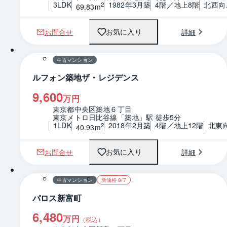
3LDK
1982年3月築
4階／地上8階
北西向
2
69.83m
お問合せ
詳細
お気に入り
1 / 0
間取り
中古マンション
ルフォン築地ザ・レジデンス
9,600
万円
東京都中央区築地６丁目
東京メトロ日比谷線「築地」駅 徒歩5分
1LDK
2018年2月築
4階／地上12階
北東
2
40.93m
お問合せ
詳細
お気に入り
1 / 0
間取り
中古マンション
新価格 8/7
パロス新富町
6,480
万円
（税込）