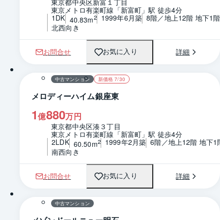
東京都中央区新富１丁目
東京メトロ有楽町線「新富町」駅 徒歩4分
1DK
1999年6月築
8階／地上12階 地下1
2
40.83m
北西向き
お問合せ
詳細
お気に入り
1 / 0
間取り
中古マンション
新価格 7/30
メロディーハイム銀座東
1
880
億
万円
東京都中央区湊３丁目
東京メトロ有楽町線「新富町」駅 徒歩4分
2LDK
1999年2月築
6階／地上12階 地下1
2
60.50m
南西向き
お問合せ
詳細
お気に入り
1 / 0
間取り
中古マンション