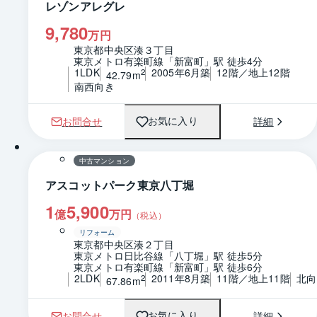
レゾンアレグレ
9,780
万円
東京都中央区湊３丁目
東京メトロ有楽町線「新富町」駅 徒歩4分
1LDK
2005年6月築
12階／地上12階
2
42.79m
南西向き
お問合せ
詳細
お気に入り
1 / 0
間取り
中古マンション
アスコットパーク東京八丁堀
1
5,900
億
万円
（税込）
リフォーム
東京都中央区湊２丁目
東京メトロ日比谷線「八丁堀」駅 徒歩5分
東京メトロ有楽町線「新富町」駅 徒歩6分
2LDK
2011年8月築
11階／地上11階
北向
2
67.86m
お問合せ
詳細
お気に入り