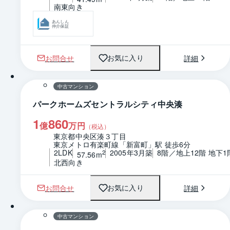
南東向き
あんしん
仲介保証
お問合せ
詳細
お気に入り
1 / 0
間取り
中古マンション
パークホームズセントラルシティ中央湊
1
860
億
万円
（税込）
東京都中央区湊３丁目
東京メトロ有楽町線「新富町」駅 徒歩6分
2LDK
2005年3月築
8階／地上12階 地下1
2
57.56m
北西向き
お問合せ
詳細
お気に入り
1 / 0
間取り
中古マンション