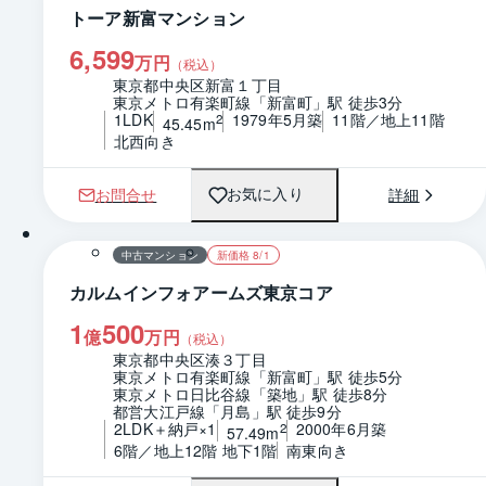
トーア新富マンション
6,599
万円
（税込）
東京都中央区新富１丁目
東京メトロ有楽町線「新富町」駅 徒歩3分
1LDK
1979年5月築
11階／地上11階
2
45.45m
北西向き
お問合せ
詳細
お気に入り
1 / 0
間取り
中古マンション
新価格 8/1
カルムインフォアームズ東京コア
1
500
億
万円
（税込）
東京都中央区湊３丁目
東京メトロ有楽町線「新富町」駅 徒歩5分
東京メトロ日比谷線「築地」駅 徒歩8分
都営大江戸線「月島」駅 徒歩9分
2LDK＋納戸×1
2000年6月築
2
57.49m
6階／地上12階 地下1階
南東向き