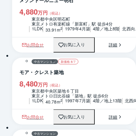
メゾンドールニュー明石
4,880
万円
（税込）
東京都中央区明石町
東京メトロ有楽町線「新富町」駅 徒歩4分
1LDK
1979年4月築
4階／地上8階
北西向
2
33.91m
お問合せ
詳細
お気に入り
1 / 0
間取り
中古マンション
新価格 8/7
モア・クレスト築地
8,480
万円
（税込）
東京都中央区築地６丁目
東京メトロ日比谷線「築地」駅 徒歩6分
1LDK
1997年7月築
4階／地上13階
北西
2
40.78m
お問合せ
詳細
お気に入り
1 / 0
間取り
中古マンション