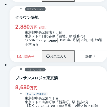
中古マンション
クラウン築地
2,880
万円
（税込）
東京都中央区築地７丁目
東京メトロ日比谷線「築地」駅 徒歩7分
ワンルーム
1982年3月築
8階／地上8階
2
21.20m
北西向き
お問合せ
詳細
お気に入り
1 / 0
間取り
中古マンション
プレサンスロジェ東京湊
8,680
万円
あんしん仲介保証
東京都中央区湊３丁目
東京メトロ有楽町線「新富町」駅 徒歩5分
1LDK
2011年8月築
12階／地上12階
2
41.49m