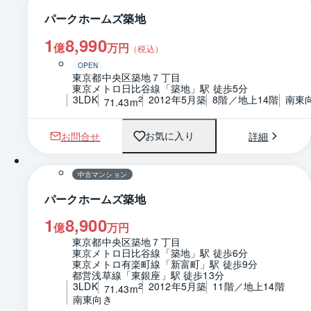
パークホームズ築地
1
8,990
億
万円
（税込）
OPEN
東京都中央区築地７丁目
東京メトロ日比谷線「築地」駅 徒歩5分
3LDK
2012年5月築
8階／地上14階
南東
2
71.43m
お問合せ
詳細
お気に入り
1 / 0
間取り
中古マンション
パークホームズ築地
1
8,900
億
万円
東京都中央区築地７丁目
東京メトロ日比谷線「築地」駅 徒歩6分
東京メトロ有楽町線「新富町」駅 徒歩9分
都営浅草線「東銀座」駅 徒歩13分
3LDK
2012年5月築
11階／地上14階
2
71.43m
南東向き