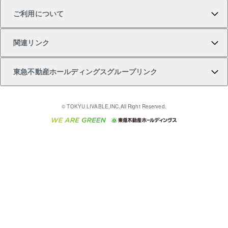
ご利用について
投資用一棟レジデンスWELL SQUARE（ウェルスクエ
注目キーワード物件特集
不動産売却の流れ
貸すガイド
マンション一棟
暮らしに役立つ不動産メディア 「Lnote」
アセットマネジメント・出資
相続サポート
ご契約者さまサポートメニュー
ア）
関連リンク
購入ガイド
不動産買換えの流れ
アパート経営
不動産相場・不動産価格情報
不動産小口投資 LEGACIA（レガシア）
リフォームサポート
ご紹介・再契約特典
本人確認に関するお客様へのお願い
東急不動産ホールディングスグループリンク
売却ガイド
アパート投資用物件
不動産売却FAQ
入居者様専用-各種ご案内（賃貸）
金融商品取引について
すまいValue
多言語対応
English
繁体中文
簡体中文
これからご結婚される方に東急百貨店のブライダルク
© TOKYU LIVABLE,INC.All Right Reserved.
収益物件
不動産コラム・ニュース
東急こすもす会「こすもすWeb」
東急リバブル ソーシャルメディアポリシー
東急不動産
ラブ
ご意見・お問い合わせ（金融商品取引専用の相談・お
人材サービスのご用命は 東急リバブルスタッフ株式会
ビル購入（ビル一棟）
不動産用語集
東急コミュニティー
問い合わせ窓口）
社まで
投資用不動産の売却査定
不動産なんでもネット相談室
保険募集におけるプライバシー・ポリシー
東北の逸品を贈ります 東北すぐれものセレクション
東急リバブル
ダイレクトメール（郵送物）・Eメールなどの送付停
事業用不動産の売却査定
住まいの税金
民泊の開業・運営のご相談は「ReINN株式会社」まで
東急住宅リース
止について
海外不動産
物件一括検索（購入＆賃貸）
宅地建物取引業者の皆様へ
学生情報センター（ナジック）