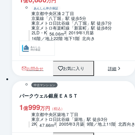
億
万円
あんしん仲介保証
東京都中央区湊２丁目
京葉線「八丁堀」駅 徒歩5分
東京メトロ日比谷線「八丁堀」駅 徒歩7分
東京メトロ有楽町線「新富町」駅 徒歩8分
2LD・K
2019年1月築
2
56.06m
16階／地上22階 地下1階
北向き
あんしん
仲介保証
お問合せ
詳細
お気に入り
1 / 0
間取り
中古マンション
パークウェル銀座ＥＡＳＴ
1
999
億
万円
（税込）
東京都中央区築地７丁目
東京メトロ日比谷線「築地」駅 徒歩3分
2K
2005年3月築
9階／地上11階
北西向
2
47.66m