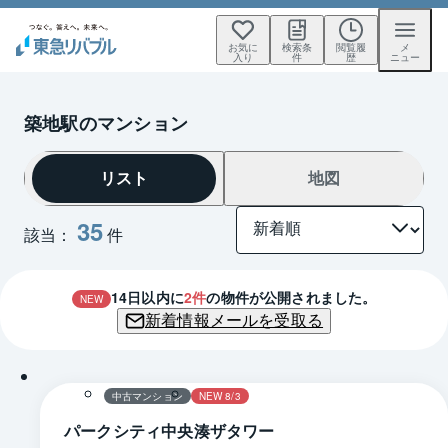
お気に
検索条
閲覧履
メ
入り
件
歴
ニュー
築地駅のマンション
リスト
地図
35
該当：
件
14
日以内に
2
件
の物件が公開されました。
NEW
新着情報メールを受取る
1 / 0
間取り
中古マンション
NEW 8/3
パークシティ中央湊ザタワー