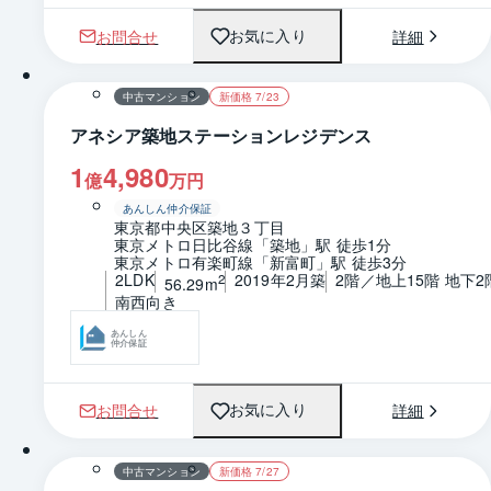
お問合せ
詳細
お気に入り
1 / 0
間取り
中古マンション
新価格 7/23
アネシア築地ステーションレジデンス
1
4,980
億
万円
あんしん仲介保証
東京都中央区築地３丁目
東京メトロ日比谷線「築地」駅 徒歩1分
東京メトロ有楽町線「新富町」駅 徒歩3分
2LDK
2019年2月築
2階／地上15階 地下2
2
56.29m
南西向き
あんしん
仲介保証
お問合せ
詳細
お気に入り
1 / 0
間取り
中古マンション
新価格 7/27