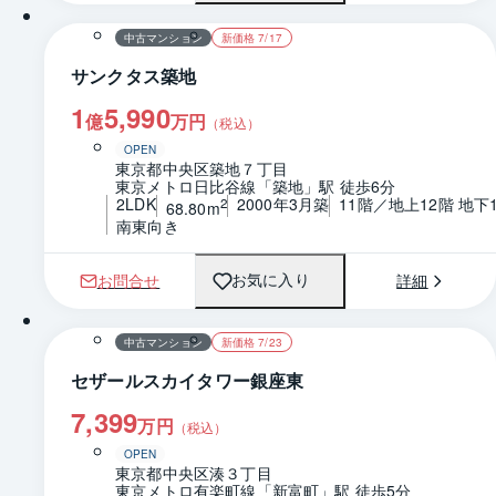
中古マンション
新価格 7/17
サンクタス築地
1
5,990
億
万円
（税込）
OPEN
東京都中央区築地７丁目
東京メトロ日比谷線「築地」駅 徒歩6分
2LDK
2000年3月築
11階／地上12階 地下
2
68.80m
南東向き
お問合せ
詳細
お気に入り
1 / 0
間取り
中古マンション
新価格 7/23
セザールスカイタワー銀座東
7,399
万円
（税込）
OPEN
東京都中央区湊３丁目
東京メトロ有楽町線「新富町」駅 徒歩5分