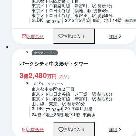
東京都中央区新富２丁目
東京メトロ有楽町線「新富町」駅 徒歩1分
東京メトロ日比谷線「築地」駅 徒歩4分
東京メトロ日比谷線「東銀座」駅 徒歩9分
2LDK
2012年2月築
8階／地上14階
南東
2
50.07m
お問合せ
詳細
お気に入り
1 / 0
間取り
中古マンション
パークシティ中央湊ザ・タワー
3
2,480
億
万円
（税込）
OPEN
リフォーム
東京都中央区湊２丁目
東京メトロ日比谷線「八丁堀」駅 徒歩6分
東京メトロ有楽町線「新富町」駅 徒歩8分
山手線「東京」駅 徒歩20分
3LDK
2017年11月築
2
77.03m
24階／地上35階 地下1階
東向き
お問合せ
詳細
お気に入り
1 / 0
間取り