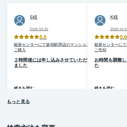
S
様
K
様
2026-03-20
2026-03-3
5.0
5.
銀座
センター
にて
築地駅周辺
の
マンション
を
銀座
センター
にて
ご購入
ご売却
２時間後には申し込みさせていただき
お時間を調整し
ました
た
続きを読む
続きを読む
もっと見る