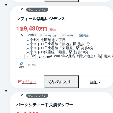
中古マンション
レフィール築地レジデンス
1
9,480
億
万円
（税込）
OPEN
リノベーション
リフォーム
当社売主
東京都中央区築地２丁目
東京メトロ日比谷線「築地」駅 徒歩2分
東京メトロ日比谷線「東銀座」駅 徒歩5分
東京メトロ銀座線「銀座」駅 徒歩10分
2LDK
2007年2月築
5階／地上16階
南東
2
67.17m
リディアス
お問合せ
詳細
お気に入り
1 / 0
間取り
中古マンション
パークシティー中央湊ザタワー