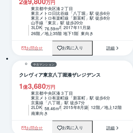
2
9,800
億
万円
東京都中央区湊２丁目
東京メトロ日比谷線「八丁堀」駅 徒歩6分
東京メトロ有楽町線「新富町」駅 徒歩8分
山手線「東京」駅 徒歩20分
3LDK
2017年11月築
2
76.59m
26階／地上35階 地下1階
東向き
お問合せ
詳細
お気に入り
1 / 0
間取り
中古マンション
クレヴィア東京八丁堀湊ザレジデンス
1
3,680
億
万円
東京都中央区湊３丁目
東京メトロ有楽町線「新富町」駅 徒歩6分
京葉線「八丁堀」駅 徒歩7分
2LDK
2015年8月築
12階／地上12階
2
58.46m
南東向き
お問合せ
詳細
お気に入り
1 / 0
間取り