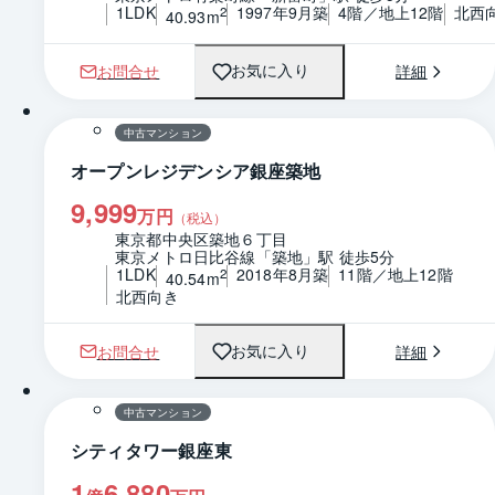
1LDK
1997年9月築
4階／地上12階
北西
2
40.93m
お問合せ
詳細
お気に入り
1 / 0
間取り
中古マンション
オープンレジデンシア銀座築地
9,999
万円
（税込）
東京都中央区築地６丁目
東京メトロ日比谷線「築地」駅 徒歩5分
1LDK
2018年8月築
11階／地上12階
2
40.54m
北西向き
お問合せ
詳細
お気に入り
1 / 0
間取り
中古マンション
シティタワー銀座東
1
6,880