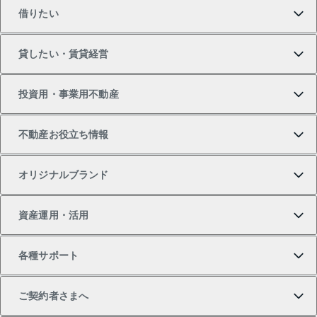
借りたい
マンションの購入
売りたいTOP
貸したい・賃貸経営
新築・分譲マンションの購入
マンションの売却・査定
借りたいTOP
投資用・事業用不動産
中古マンションの購入
一戸建ての売却・査定
物件を借りる
貸したいTOP
不動産お役立ち情報
一戸建ての購入
土地の売却・査定
オフィス・店舗の賃貸
無料賃料査定
投資用・事業用不動産TOP
オリジナルブランド
新築一戸建ての購入
スピードAI査定
借りるときの流れ
マンション賃料データ
投資用不動産
不動産お役立ち情報
資産運用・活用
中古一戸建ての購入
不動産売却について
借りるガイド
賃貸管理プラン
事業用不動産
不動産AIアドバイザー Tellus Talk
当社売主リノベーションマンション
各種サポート
一棟リノベーションマンション L`GENTE（ルジェン
土地の購入
不動産査定について
リロケーションについて
マンション投資
マンションライブラリー
等価交換事業
テ）
ご契約者さまへ
不動産購入の流れ
売却サービス
貸すときの流れ
投資用マンション
人気マンションランキング
区分リノベーションマンション Lideas（リディアス）
不動産M&A
シニア向けサポート