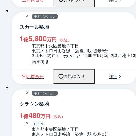
1 / 0
間取り
中古マンション
スカール築地
1
5,800
億
万円
（税込）
東京都中央区築地６丁目
東京メトロ日比谷線「築地」駅 徒歩5分
2LDK＋納戸×1
1999年9月築
2階／地上1
2
72.21m
南東向き
お問合せ
詳細
お気に入り
1 / 0
間取り
中古マンション
クラウン築地
1
480
億
万円
（税込）
OPEN
東京都中央区築地７丁目
東京メトロ日比谷線「築地」駅 徒歩6分