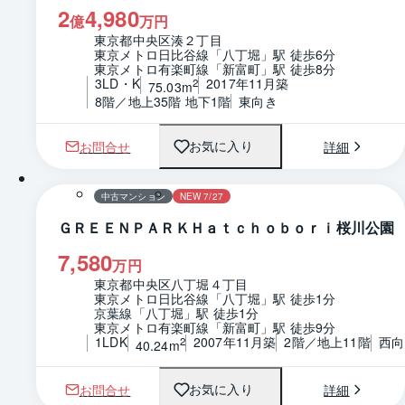
2
4,980
億
万円
東京都中央区湊２丁目
東京メトロ日比谷線「八丁堀」駅 徒歩6分
東京メトロ有楽町線「新富町」駅 徒歩8分
3LD・K
2017年11月築
2
75.03m
8階／地上35階 地下1階
東向き
お問合せ
詳細
お気に入り
1 / 0
間取り
中古マンション
NEW 7/27
ＧＲＥＥＮＰＡＲＫＨａｔｃｈｏｂｏｒｉ桜川公園
7,580
万円
東京都中央区八丁堀４丁目
東京メトロ日比谷線「八丁堀」駅 徒歩1分
京葉線「八丁堀」駅 徒歩1分
東京メトロ有楽町線「新富町」駅 徒歩9分
1LDK
2007年11月築
2階／地上11階
西向
2
40.24m
お問合せ
詳細
お気に入り
1 / 0
間取り