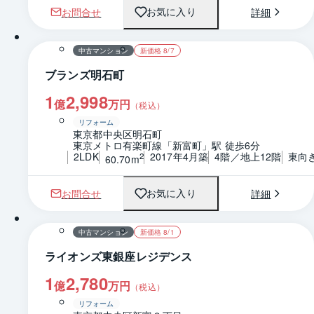
お問合せ
詳細
お気に入り
1 / 0
間取り
中古マンション
新価格 8/7
ブランズ明石町
1
2,998
億
万円
（税込）
リフォーム
東京都中央区明石町
東京メトロ有楽町線「新富町」駅 徒歩6分
2LDK
2017年4月築
4階／地上12階
東向
2
60.70m
お問合せ
詳細
お気に入り
1 / 0
間取り
中古マンション
新価格 8/1
ライオンズ東銀座レジデンス
1
2,780
億
万円
（税込）
リフォーム