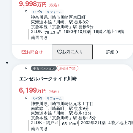
9,998
万円
（税込）
OPEN
リフォーム
神奈川県川崎市川崎区東田町
東海道本線「川崎」駅 徒歩8分
京急本線「京急川崎」駅 徒歩6分
3LDK
1990年10月築
16階／地上19階
2
79.43m
南西向き
お問合せ
詳細
お気に入り
1 / 0
間取り
中古マンション
新価格 7/23
エンゼルパークサイド川崎
6,199
万円
（税込）
OPEN
リフォーム
神奈川県川崎市川崎区元木１丁目
南武線「川崎新町」駅 徒歩9分
東海道本線「川崎」駅 徒歩13分
京急本線「京急川崎」駅 徒歩15分
2LDK＋納戸×1
2002年2月築
4階／地上7
2
65.10m
南西向き