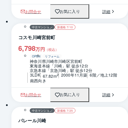
お問合せ
詳細
お気に入り
1 / 0
間取り
中古マンション
新価格 7/10
コスモ川崎宮前町
6,798
万円
（税込）
OPEN
リフォーム
神奈川県川崎市川崎区宮前町
東海道本線「川崎」駅 徒歩12分
京急本線「京急川崎」駅 徒歩12分
3LDK
2000年11月築
6階／地上12階
2
67.82m
南西向き
お問合せ
詳細
お気に入り
1 / 0
間取り
中古マンション
新価格 7/25
パレール川崎