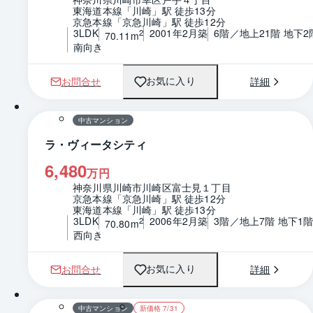
東海道本線「川崎」駅 徒歩13分
京急本線「京急川崎」駅 徒歩12分
3LDK
2001年2月築
6階／地上21階 地下2
2
70.11m
南向き
お問合せ
詳細
お気に入り
1 / 0
間取り
中古マンション
ラ・ヴィータシティ
6,480
万円
神奈川県川崎市川崎区富士見１丁目
京急本線「京急川崎」駅 徒歩12分
東海道本線「川崎」駅 徒歩13分
3LDK
2006年2月築
3階／地上7階 地下1
2
70.80m
西向き
お問合せ
詳細
お気に入り
1 / 0
間取り
中古マンション
新価格 7/31