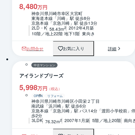
8,480
万円
神奈川県川崎市幸区大宮町
東海道本線「川崎」駅 徒歩8分
京急本線「京急川崎」駅 徒歩13分
2LD・K
2012年4月築
2
58.43m
10階／地上22階 地下1階
東向き
お問合せ
詳細
お気に入り
1 / 0
間取り
中古マンション
アイランドブリーズ
5,998
万円
（税込）
OPEN
リフォーム
神奈川県川崎市川崎区小田栄２丁目
南武線「浜川崎」駅 徒歩6分
京急本線「京急川崎」駅 バス14分「渡田小学校前」停
歩2分
3LDK
2007年1月築
5階／地上20階
南向
2
76.32m