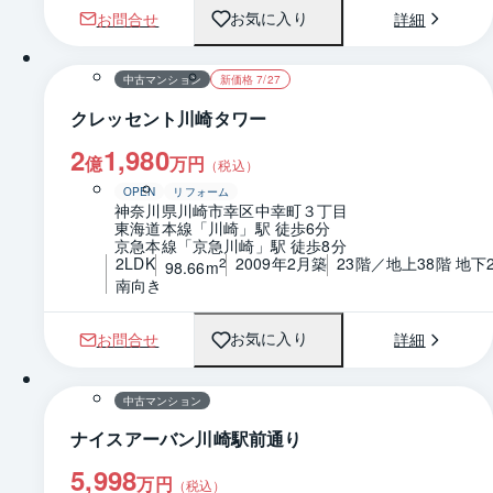
お問合せ
詳細
お気に入り
1 / 0
間取り
中古マンション
新価格 7/27
クレッセント川崎タワー
2
1,980
億
万円
（税込）
OPEN
リフォーム
神奈川県川崎市幸区中幸町３丁目
東海道本線「川崎」駅 徒歩6分
京急本線「京急川崎」駅 徒歩8分
2LDK
2009年2月築
23階／地上38階 地下
2
98.66m
南向き
お問合せ
詳細
お気に入り
1 / 0
間取り
中古マンション
ナイスアーバン川崎駅前通り
5,998
万円
（税込）