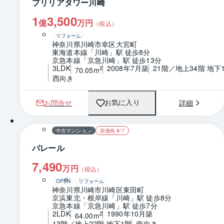
ブリリアタワー川崎
1
3,500
億
万円
（税込）
リフォーム
神奈川県川崎市幸区大宮町
東海道本線「川崎」駅 徒歩8分
京急本線「京急川崎」駅 徒歩13分
3LDK
2008年7月築
21階／地上34階 地下
2
70.05m
西向き
お問合せ
詳細
お気に入り
1 / 0
間取り
中古マンション
新価格 8/7
パレール
7,490
万円
（税込）
OPEN
リフォーム
神奈川県川崎市川崎区東田町
京浜東北・根岸線「川崎」駅 徒歩8分
京急本線「京急川崎」駅 徒歩7分
2LDK
1990年10月築
2
64.00m
13階／地上22階 地下1階
南向き