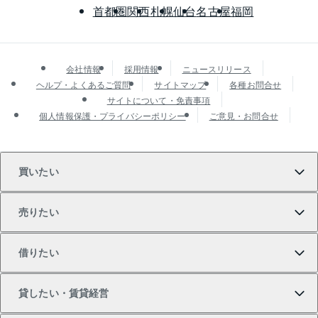
首都圏
関西
札幌
仙台
名古屋
福岡
会社情報
採用情報
ニュースリリース
ヘルプ・よくあるご質問
サイトマップ
各種お問合せ
サイトについて・免責事項
個人情報保護・プライバシーポリシー
ご意見・お問合せ
買いたい
売りたい
買いたいTOP
借りたい
マンションの購入
売りたいTOP
貸したい・賃貸経営
新築・分譲マンションの購入
マンションの売却・査定
借りたいTOP