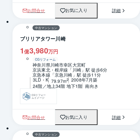
お問合せ
詳細
お気に入り
1 / 0
間取り
中古マンション
ブリリアタワー川崎
1
3,980
億
万円
CGリフォーム
神奈川県川崎市幸区大宮町
京浜東北・根岸線「川崎」駅 徒歩6分
京急本線「京急川崎」駅 徒歩11分
3LD・K
2008年7月築
2
79.97m
24階／地上34階 地下1階
南向き
CGリフォー
ムイメージ
お問合せ
詳細
お気に入り
1 / 0
間取り
中古マンション