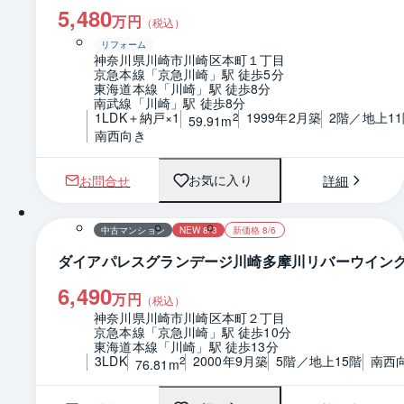
5,480
万円
（税込）
リフォーム
神奈川県川崎市川崎区本町１丁目
京急本線「京急川崎」駅 徒歩5分
東海道本線「川崎」駅 徒歩8分
南武線「川崎」駅 徒歩8分
1LDK＋納戸×1
1999年2月築
2階／地上1
2
59.91m
南西向き
お問合せ
詳細
お気に入り
1 / 0
間取り
中古マンション
NEW 8/3
新価格 8/6
ダイアパレスグランデージ川崎多摩川リバーウイン
6,490
万円
（税込）
神奈川県川崎市川崎区本町２丁目
京急本線「京急川崎」駅 徒歩10分
東海道本線「川崎」駅 徒歩13分
3LDK
2000年9月築
5階／地上15階
南西
2
76.81m