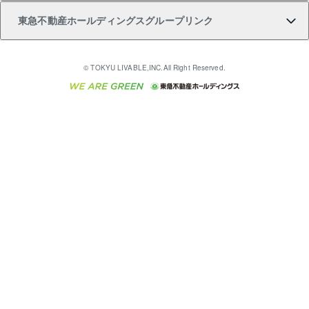
東急不動産ホールディングスグループリンク
売却ガイド
アパート投資用物件
不動産売却FAQ
入居者様専用-各種ご案内（賃貸）
金融商品取引について
すまいValue
多言語対応
English
繁体中文
簡体中文
これからご結婚される方に東急百貨店のブライダルク
© TOKYU LIVABLE,INC.All Right Reserved.
収益物件
不動産コラム・ニュース
東急こすもす会「こすもすWeb」
東急リバブル ソーシャルメディアポリシー
東急不動産
ラブ
ご意見・お問い合わせ（金融商品取引専用の相談・お
人材サービスのご用命は 東急リバブルスタッフ株式会
ビル購入（ビル一棟）
不動産用語集
東急コミュニティー
問い合わせ窓口）
社まで
投資用不動産の売却査定
不動産なんでもネット相談室
保険募集におけるプライバシー・ポリシー
東北の逸品を贈ります 東北すぐれものセレクション
東急リバブル
ダイレクトメール（郵送物）・Eメールなどの送付停
事業用不動産の売却査定
住まいの税金
民泊の開業・運営のご相談は「ReINN株式会社」まで
東急住宅リース
止について
海外不動産
物件一括検索（購入＆賃貸）
宅地建物取引業者の皆様へ
学生情報センター（ナジック）
グループの一覧をもっと見る