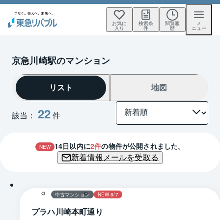
お気に
検索条
閲覧履
メ
入り
件
歴
ニュー
京急川崎駅のマンション
リスト
地図
22
該当：
件
14
日以内に
2
件
の物件が公開されました。
NEW
新着情報メールを受取る
1 / 0
間取り
中古マンション
NEW 8/7
プラハ川崎本町通り