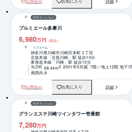
お問合せ
詳細
お気に入り
1 / 0
間取り
中古マンション
プルミエール多摩川
6,980
万円
（税込）
リフォーム
神奈川県川崎市川崎区本町２丁目
京急本線「京急川崎」駅 徒歩10分
東海道本線「川崎」駅 徒歩13分
3LDK
2001年5月築
7階／地上12階 地下1
2
68.44m
南西向き
お問合せ
詳細
お気に入り
1 / 0
間取り
中古マンション
グランエステ川崎ツインタワー壱番館
7,280
万円
神奈川県川崎市幸区戸手４丁目