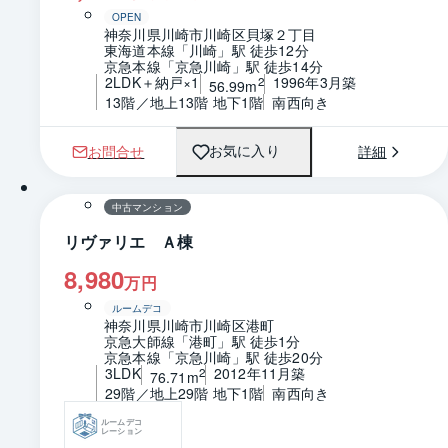
OPEN
神奈川県川崎市川崎区貝塚２丁目
東海道本線「川崎」駅 徒歩12分
京急本線「京急川崎」駅 徒歩14分
2LDK＋納戸×1
1996年3月築
2
56.99m
13階／地上13階 地下1階
南西向き
お問合せ
詳細
お気に入り
1 / 0
間取り
中古マンション
リヴァリエ Ａ棟
8,980
万円
ルームデコ
神奈川県川崎市川崎区港町
京急大師線「港町」駅 徒歩1分
京急本線「京急川崎」駅 徒歩20分
3LDK
2012年11月築
2
76.71m
29階／地上29階 地下1階
南西向き
ルームデコ
レーション