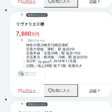
お問合せ
詳細
お気に入り
1 / 0
間取り
中古マンション
リヴァリエＣ棟
7,880
万円
CGリフォーム
神奈川県川崎市川崎区港町
京急大師線「港町」駅 徒歩2分
京急本線「京急川崎」駅 徒歩19分
京浜東北・根岸線「川崎」駅 徒歩23分
3LDK
2016年11月築
2
70.40m
23階／地上28階 地下1階
南東向き
CGリフォー
ムイメージ
お問合せ
詳細
お気に入り
1 / 0
間取り
中古マンション