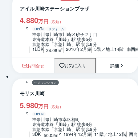
アイル川崎ステーションプラザ
4,880
万円
（税込）
OPEN
リフォーム
神奈川県川崎市川崎区砂子２丁目
東海道本線「川崎」駅 徒歩5分
京急本線「京急川崎」駅 徒歩8分
1LDK
2010年2月築
5階／地上14階
南西
2
34.08m
お問合せ
詳細
お気に入り
1 / 0
間取り
中古マンション
モリス川崎
5,980
万円
（税込）
OPEN
神奈川県川崎市幸区柳町
東海道本線「川崎」駅 徒歩8分
京急本線「京急川崎」駅 徒歩9分
3DK
1994年12月築
11階／地上12階
西向
2
50.02m