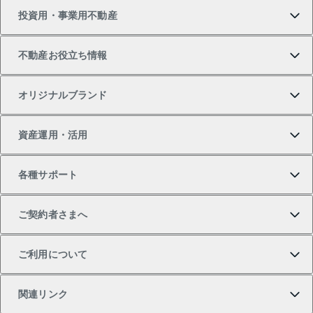
投資用・事業用不動産
中古マンションの購入
一戸建ての売却・査定
物件を借りる
貸したいTOP
不動産お役立ち情報
一戸建ての購入
土地の売却・査定
オフィス・店舗の賃貸
無料賃料査定
投資用・事業用不動産TOP
オリジナルブランド
新築一戸建ての購入
スピードAI査定
借りるときの流れ
マンション賃料データ
投資用不動産
不動産お役立ち情報
資産運用・活用
中古一戸建ての購入
不動産売却について
借りるガイド
賃貸管理プラン
事業用不動産
不動産AIアドバイザー Tellus Talk
当社売主リノベーションマンション
各種サポート
一棟リノベーションマンション L`GENTE（ルジェン
土地の購入
不動産査定について
リロケーションについて
マンション投資
マンションライブラリー
等価交換事業
テ）
ご契約者さまへ
不動産購入の流れ
売却サービス
貸すときの流れ
投資用マンション
人気マンションランキング
区分リノベーションマンション Lideas（リディアス）
不動産M&A
シニア向けサポート
ご利用について
投資用一棟レジデンスWELL SQUARE（ウェルスクエ
注目キーワード物件特集
不動産売却の流れ
貸すガイド
マンション一棟
暮らしに役立つ不動産メディア 「Lnote」
アセットマネジメント・出資
相続サポート
ご契約者さまサポートメニュー
ア）
関連リンク
購入ガイド
不動産買換えの流れ
アパート経営
不動産相場・不動産価格情報
不動産小口投資 LEGACIA（レガシア）
リフォームサポート
ご紹介・再契約特典
本人確認に関するお客様へのお願い