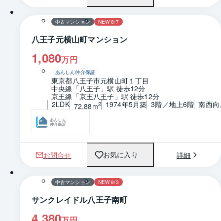
中古マンション
NEW 8/7
八王子元横山町マンション
1,080
万円
あんしん仲介保証
東京都八王子市元横山町１丁目
中央線「八王子」駅 徒歩12分
京王線「京王八王子」駅 徒歩12分
2LDK
1974年5月築
3階／地上6階
南西向
2
72.88m
あんしん
仲介保証
お問合せ
詳細
お気に入り
1 / 0
間取り
中古マンション
NEW 8/3
サンクレイドル八王子南町
4,380
万円