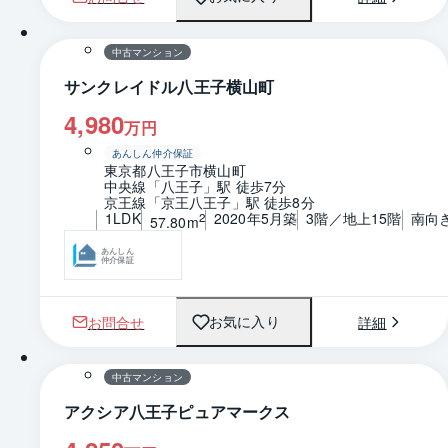
1 / 0
間取り
中古マンション
サンクレイドル八王子横山町
4,980
万円
あんしん仲介保証
東京都八王子市横山町
中央線「八王子」駅 徒歩7分
京王線「京王八王子」駅 徒歩8分
1LDK
2020年5月築
3階／地上15階
南向
2
57.80m
あんしん
仲介保証
お問合せ
詳細
お気に入り
1 / 0
間取り
中古マンション
アクシア八王子ピュアマークス