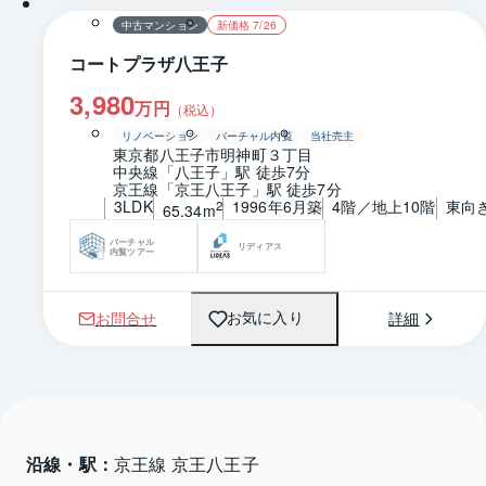
中古マンション
新価格 7/26
コートプラザ八王子
3,980
万円
（税込）
リノベーション
バーチャル内覧
当社売主
東京都八王子市明神町３丁目
中央線「八王子」駅 徒歩7分
京王線「京王八王子」駅 徒歩7分
3LDK
1996年6月築
4階／地上10階
東向
2
65.34m
バーチャル
リディアス
内覧ツアー
お問合せ
詳細
お気に入り
沿線・駅：
京王線 京王八王子