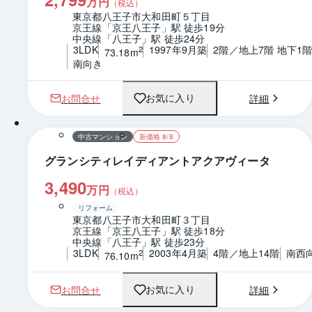
万円
（税込）
東京都八王子市大和田町５丁目
京王線「京王八王子」駅 徒歩19分
中央線「八王子」駅 徒歩24分
3LDK
1997年9月築
2階／地上7階 地下1
2
73.18m
南向き
お問合せ
詳細
お気に入り
1 / 0
間取り
中古マンション
新価格 8/8
グランシティレイディアントアクアヴィータ
3,490
万円
（税込）
リフォーム
東京都八王子市大和田町３丁目
京王線「京王八王子」駅 徒歩18分
中央線「八王子」駅 徒歩23分
3LDK
2003年4月築
4階／地上14階
南西
2
76.10m
お問合せ
詳細
お気に入り
1 / 0
間取り