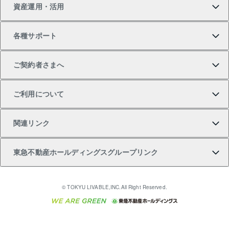
資産運用・活用
中古一戸建ての購入
不動産売却について
借りるガイド
賃貸管理プラン
事業用不動産
不動産AIアドバイザー Tellus Talk
当社売主リノベーションマンション
各種サポート
一棟リノベーションマンション L`GENTE（ルジェン
土地の購入
不動産査定について
リロケーションについて
マンション投資
マンションライブラリー
等価交換事業
テ）
ご契約者さまへ
不動産購入の流れ
売却サービス
貸すときの流れ
投資用マンション
人気マンションランキング
区分リノベーションマンション Lideas（リディアス）
不動産M&A
シニア向けサポート
ご利用について
投資用一棟レジデンスWELL SQUARE（ウェルスクエ
注目キーワード物件特集
不動産売却の流れ
貸すガイド
マンション一棟
暮らしに役立つ不動産メディア 「Lnote」
アセットマネジメント・出資
相続サポート
ご契約者さまサポートメニュー
ア）
関連リンク
購入ガイド
不動産買換えの流れ
アパート経営
不動産相場・不動産価格情報
不動産小口投資 LEGACIA（レガシア）
リフォームサポート
ご紹介・再契約特典
本人確認に関するお客様へのお願い
東急不動産ホールディングスグループリンク
売却ガイド
アパート投資用物件
不動産売却FAQ
入居者様専用-各種ご案内（賃貸）
金融商品取引について
すまいValue
多言語対応
English
繁体中文
簡体中文
これからご結婚される方に東急百貨店のブライダルク
© TOKYU LIVABLE,INC.All Right Reserved.
収益物件
不動産コラム・ニュース
東急こすもす会「こすもすWeb」
東急リバブル ソーシャルメディアポリシー
東急不動産
ラブ
ご意見・お問い合わせ（金融商品取引専用の相談・お
人材サービスのご用命は 東急リバブルスタッフ株式会
ビル購入（ビル一棟）
不動産用語集
東急コミュニティー
問い合わせ窓口）
社まで