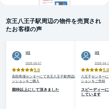
京王八王子駅周辺の物件を売買され
たお客様の声
I
様
I
様
2026-06-07
2026-04-1
5.0
5.
高田馬場
センター
にて
京王八王子駅周辺
の
マ
八王子
センター
に
ンション
を
ご購入
ション
を
ご売却
期待以上にして頂きました
スピーディーに
しています