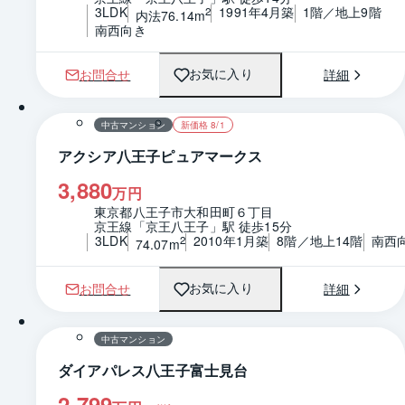
3LDK
1991年4月築
1階／地上9階
2
内法76.14m
南西向き
お問合せ
詳細
お気に入り
1 / 0
間取り
中古マンション
新価格 8/1
アクシア八王子ピュアマークス
3,880
万円
東京都八王子市大和田町６丁目
京王線「京王八王子」駅 徒歩15分
3LDK
2010年1月築
8階／地上14階
南西
2
74.07m
お問合せ
詳細
お気に入り
1 / 0
間取り
中古マンション
ダイアパレス八王子富士見台
2,799