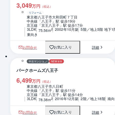
3,049
万円
（税込）
リフォーム
東京都八王子市大和田町７丁目
中央線「八王子」駅 徒歩19分
京王線「京王八王子」駅 徒歩17分
3LDK
2002年10月築
5階／地上5階 地下1
2
75.56m
東向き
お問合せ
詳細
お気に入り
1 / 0
間取り
中古マンション
NEW 8/8
パークホームズ八王子
6,499
万円
（税込）
東京都八王子市八日町
中央線「八王子」駅 徒歩11分
京王線「京王八王子」駅 徒歩14分
3LDK
2016年12月築
2階／地上18階
南向
2
78.38m
お問合せ
詳細
お気に入り
1 / 0
間取り