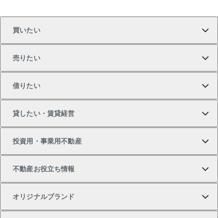
買いたい
売りたい
買いたいTOP
借りたい
マンションの購入
売りたいTOP
貸したい・賃貸経営
新築・分譲マンションの購入
マンションの売却・査定
借りたいTOP
投資用・事業用不動産
中古マンションの購入
一戸建ての売却・査定
物件を借りる
貸したいTOP
不動産お役立ち情報
一戸建ての購入
土地の売却・査定
オフィス・店舗の賃貸
無料賃料査定
投資用・事業用不動産TOP
オリジナルブランド
新築一戸建ての購入
スピードAI査定
借りるときの流れ
マンション賃料データ
投資用不動産
不動産お役立ち情報