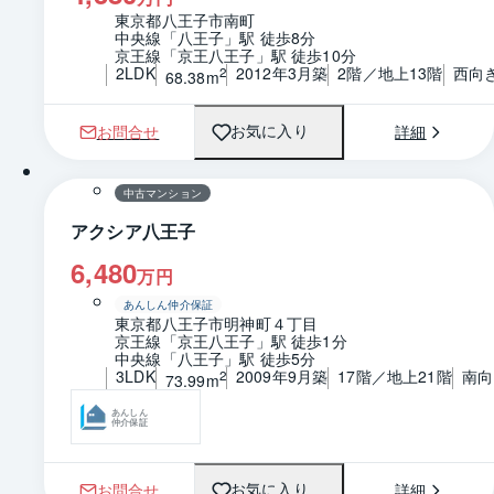
東京都八王子市南町
中央線「八王子」駅 徒歩8分
京王線「京王八王子」駅 徒歩10分
2LDK
2012年3月築
2階／地上13階
西向
2
68.38m
お問合せ
詳細
お気に入り
1 / 0
間取り
中古マンション
アクシア八王子
6,480
万円
あんしん仲介保証
東京都八王子市明神町４丁目
京王線「京王八王子」駅 徒歩1分
中央線「八王子」駅 徒歩5分
3LDK
2009年9月築
17階／地上21階
南向
2
73.99m
あんしん
仲介保証
お問合せ
詳細
お気に入り