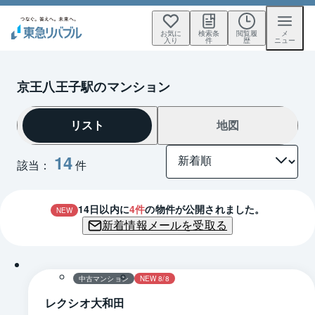
お気に
検索条
閲覧履
メ
入り
件
歴
ニュー
京王八王子駅のマンション
リスト
地図
14
該当：
件
14
日以内に
4
件
の物件が公開されました。
NEW
新着情報メールを受取る
1 / 0
中古マンション
NEW 8/8
レクシオ大和田