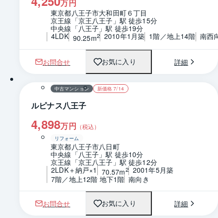
4,250
万円
東京都八王子市大和田町６丁目
京王線「京王八王子」駅 徒歩15分
中央線「八王子」駅 徒歩19分
4LDK
2010年1月築
1階／地上14階
南西
2
90.25m
お問合せ
詳細
お気に入り
1 / 0
間取り
中古マンション
新価格 7/14
ルピナス八王子
4,898
万円
（税込）
リフォーム
東京都八王子市八日町
中央線「八王子」駅 徒歩10分
京王線「京王八王子」駅 徒歩12分
2LDK＋納戸×1
2001年5月築
2
70.57m
7階／地上12階 地下1階
南向き
お問合せ
詳細
お気に入り
1 / 0
間取り