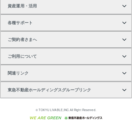
資産運用・活用
中古一戸建ての購入
不動産売却について
借りるガイド
賃貸管理プラン
事業用不動産
不動産AIアドバイザー Tellus Talk
当社売主リノベーションマンション
各種サポート
一棟リノベーションマンション L`GENTE（ルジェン
土地の購入
不動産査定について
リロケーションについて
マンション投資
マンションライブラリー
等価交換事業
テ）
ご契約者さまへ
不動産購入の流れ
売却サービス
貸すときの流れ
投資用マンション
人気マンションランキング
区分リノベーションマンション Lideas（リディアス）
不動産M&A
シニア向けサポート
ご利用について
投資用一棟レジデンスWELL SQUARE（ウェルスクエ
注目キーワード物件特集
不動産売却の流れ
貸すガイド
マンション一棟
暮らしに役立つ不動産メディア 「Lnote」
アセットマネジメント・出資
相続サポート
ご契約者さまサポートメニュー
ア）
関連リンク
購入ガイド
不動産買換えの流れ
アパート経営
不動産相場・不動産価格情報
不動産小口投資 LEGACIA（レガシア）
リフォームサポート
ご紹介・再契約特典
本人確認に関するお客様へのお願い
東急不動産ホールディングスグループリンク
売却ガイド
アパート投資用物件
不動産売却FAQ
入居者様専用-各種ご案内（賃貸）
金融商品取引について
すまいValue
多言語対応
English
繁体中文
簡体中文
これからご結婚される方に東急百貨店のブライダルク
© TOKYU LIVABLE,INC.All Right Reserved.
収益物件
不動産コラム・ニュース
東急こすもす会「こすもすWeb」
東急リバブル ソーシャルメディアポリシー
東急不動産
ラブ
ご意見・お問い合わせ（金融商品取引専用の相談・お
人材サービスのご用命は 東急リバブルスタッフ株式会
ビル購入（ビル一棟）
不動産用語集
東急コミュニティー
問い合わせ窓口）
社まで