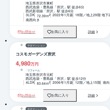
埼玉県所沢市東町
西武池袋・豊島線「所沢」駅 徒歩6分
西武新宿線「所沢」駅 徒歩6分
3LDK
2022年1月築
18階／地上29階 地下
2
72.39m
南西向き
お問合せ
詳細
お気に入り
1 / 0
間取り
中古マンション
コスモガーデンズ所沢
4,980
万円
リフォーム
埼玉県所沢市元町
西武池袋・豊島線「所沢」駅 徒歩12分
4LDK
2006年1月築
12階／地上15階
南向
2
83.64m
お問合せ
詳細
お気に入り
1 / 0
間取り
中古マンション