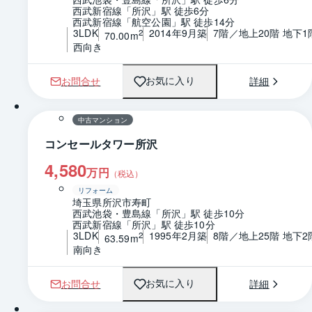
西武新宿線「所沢」駅 徒歩6分
西武新宿線「航空公園」駅 徒歩14分
3LDK
2014年9月築
7階／地上20階 地下1
2
70.00m
西向き
お問合せ
詳細
お気に入り
1 / 0
間取り
中古マンション
コンセールタワー所沢
4,580
万円
（税込）
リフォーム
埼玉県所沢市寿町
西武池袋・豊島線「所沢」駅 徒歩10分
西武新宿線「所沢」駅 徒歩10分
3LDK
1995年2月築
8階／地上25階 地下2
2
63.59m
南向き
お問合せ
詳細
お気に入り
1 / 0
間取り