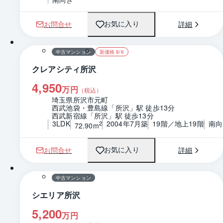
お問合せ
詳細
お気に入り
1 / 0
間取り
中古マンション
新価格 8/6
クレアシティ所沢
4,950
万円
（税込）
埼玉県所沢市元町
西武池袋・豊島線「所沢」駅 徒歩13分
西武新宿線「所沢」駅 徒歩13分
3LDK
2004年7月築
19階／地上19階
南向
2
72.90m
お問合せ
詳細
お気に入り
1 / 0
間取り
中古マンション
シエリア所沢
5,200
万円