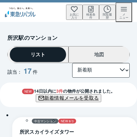
お気に
検索条
閲覧履
メ
入り
件
歴
ニュー
所沢駅のマンション
リスト
地図
17
該当：
件
14
日以内に
3
件
の物件が公開されました。
NEW
新着情報メールを受取る
1 / 0
間取り
中古マンション
NEW 8/3
所沢スカイライズタワー