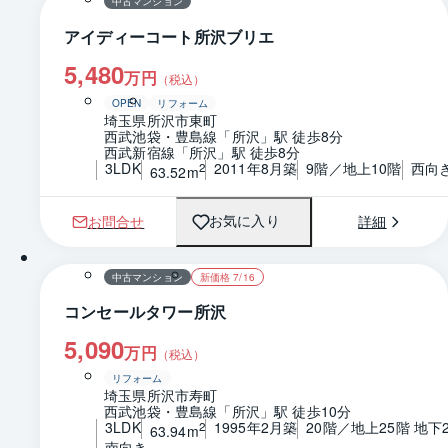
中古マンション
アイディーコート所沢ブリエ
5,480
万円
（税込）
OPEN
リフォーム
埼玉県所沢市東町
西武池袋・豊島線「所沢」駅 徒歩8分
西武新宿線「所沢」駅 徒歩8分
3LDK
2011年8月築
9階／地上10階
西向
2
63.52m
お問合せ
詳細
お気に入り
1 / 0
間取り
中古マンション
新価格 7/16
コンセールタワー所沢
5,090
万円
（税込）
リフォーム
埼玉県所沢市寿町
西武池袋・豊島線「所沢」駅 徒歩10分
3LDK
1995年2月築
20階／地上25階 地下
2
63.94m
南向き