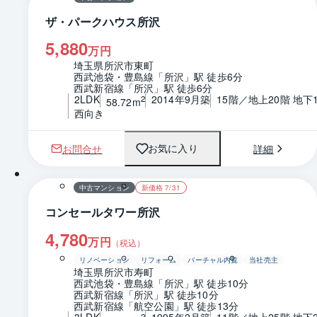
ザ・パークハウス所沢
5,880
万円
埼玉県所沢市東町
西武池袋・豊島線「所沢」駅 徒歩6分
西武新宿線「所沢」駅 徒歩6分
2LDK
2014年9月築
15階／地上20階 地下
2
58.72m
西向き
お問合せ
詳細
お気に入り
1 / 0
間取り
中古マンション
新価格 7/31
コンセールタワー所沢
4,780
万円
（税込）
リノベーション
リフォーム
バーチャル内覧
当社売主
埼玉県所沢市寿町
西武池袋・豊島線「所沢」駅 徒歩10分
西武新宿線「所沢」駅 徒歩10分
西武新宿線「航空公園」駅 徒歩13分
3LDK
1995年2月築
11階／地上25階 地下
2