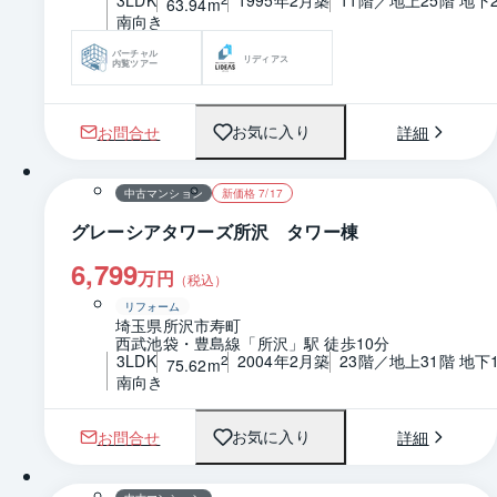
63.94m
南向き
バーチャル
リディアス
内覧ツアー
お問合せ
詳細
お気に入り
1 / 0
間取り
中古マンション
新価格 7/17
グレーシアタワーズ所沢 タワー棟
6,799
万円
（税込）
リフォーム
埼玉県所沢市寿町
西武池袋・豊島線「所沢」駅 徒歩10分
3LDK
2004年2月築
23階／地上31階 地下
2
75.62m
南向き
お問合せ
詳細
お気に入り
1 / 0
間取り