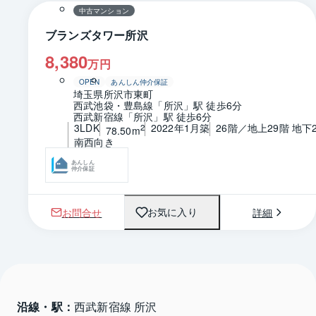
中古マンション
ブランズタワー所沢
8,380
万円
OPEN
あんしん仲介保証
埼玉県所沢市東町
西武池袋・豊島線「所沢」駅 徒歩6分
西武新宿線「所沢」駅 徒歩6分
3LDK
2022年1月築
26階／地上29階 地下
2
78.50m
南西向き
あんしん
仲介保証
お問合せ
詳細
お気に入り
沿線・駅：
西武新宿線 所沢