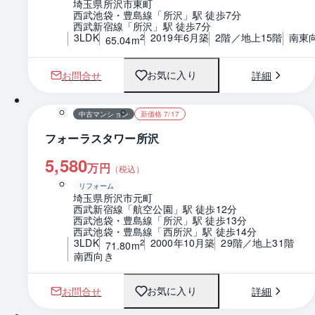
埼玉県所沢市東町
西武池袋・豊島線「所沢」駅 徒歩7分
西武新宿線「所沢」駅 徒歩7分
3LDK
2019年6月築
2階／地上15階
南東
2
65.04m
お問合せ
詳細
お気に入り
1 / 0
間取り
中古マンション
新価格 7/17
フォーラスタワー所沢
5,580
万円
（税込）
リフォーム
埼玉県所沢市元町
西武新宿線「航空公園」駅 徒歩12分
西武池袋・豊島線「所沢」駅 徒歩13分
西武池袋・豊島線「西所沢」駅 徒歩14分
3LDK
2000年10月築
29階／地上31階
2
71.80m
南西向き
お問合せ
詳細
お気に入り
1 / 0
間取り