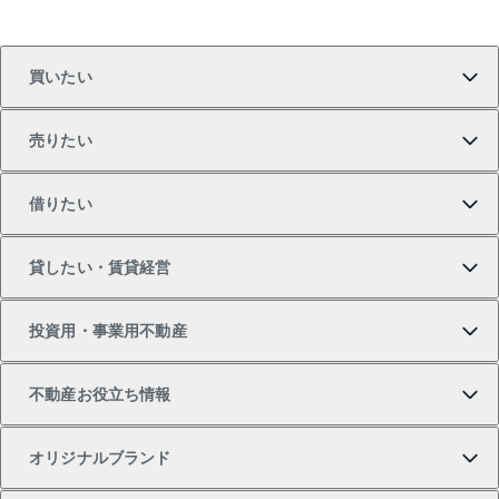
買いたい
売りたい
買いたいTOP
借りたい
マンションの購入
売りたいTOP
貸したい・賃貸経営
新築・分譲マンションの購入
マンションの売却・査定
借りたいTOP
投資用・事業用不動産
中古マンションの購入
一戸建ての売却・査定
物件を借りる
貸したいTOP
不動産お役立ち情報
一戸建ての購入
土地の売却・査定
オフィス・店舗の賃貸
無料賃料査定
投資用・事業用不動産TOP
オリジナルブランド
新築一戸建ての購入
スピードAI査定
借りるときの流れ
マンション賃料データ
投資用不動産
不動産お役立ち情報