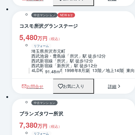
1 / 0
間取り
中古マンション
NEW 8/2
コスモ所沢グランステージ
5,480
万円
（税込）
リフォーム
埼玉県所沢市元町
西武池袋・豊島線「所沢」駅 徒歩12分
西武新宿線「所沢」駅 徒歩12分
西武新宿線「新所沢」駅 徒歩12分
4LDK
1998年8月築
13階／地上14階
東向
2
91.48m
お問合せ
詳細
お気に入り
1 / 0
間取り
中古マンション
ブランズタワー所沢
7,380
万円
（税込）
リフォーム