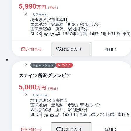
5,990
万円
（税込）
リフォーム
埼玉県所沢市御幸町
西武池袋・豊島線「所沢」駅 徒歩7分
西武新宿線「所沢」駅 徒歩7分
3LDK
1997年2月築
14階／地上31階
東向
2
86.67m
お問合せ
詳細
お気に入り
1 / 0
間取り
中古マンション
NEW 8/3
ステイツ所沢グランビア
5,080
万円
（税込）
リフォーム
埼玉県所沢市南住吉
西武池袋・豊島線「所沢」駅 徒歩7分
西武新宿線「所沢」駅 徒歩7分
3LDK
1996年3月築
5階／地上6階
南向き
2
76.83m
お問合せ
詳細
お気に入り