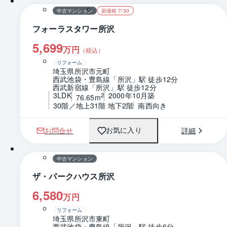
中古マンション
新価格 7/30
フォーラスタワー所沢
5,699
万円
（税込）
リフォーム
埼玉県所沢市元町
西武池袋・豊島線「所沢」駅 徒歩12分
西武新宿線「所沢」駅 徒歩12分
3LDK
2000年10月築
2
76.65m
30階／地上31階 地下2階
南西向き
お問合せ
詳細
お気に入り
1 / 0
間取り
中古マンション
ザ・パークハウス所沢
6,580
万円
リフォーム
埼玉県所沢市東町
西武池袋・豊島線「所沢」駅 徒歩6分