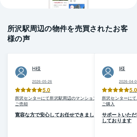
所沢駅周辺の物件を売買されたお客
様の声
H
様
I
様
2026-05-26
2026-04-0
5.0
5.
所沢
センター
にて
所沢駅周辺
の
マンション
を
所沢
センター
にて
ご売却
ご購入
寛容な方で安心してお任せできました
サポートいただ
しております