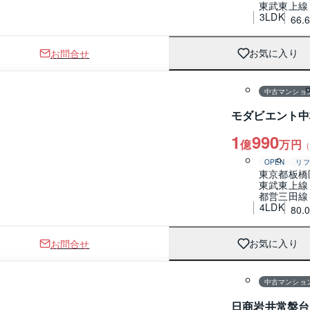
東武東上線
3LDK
66.
お問合せ
お気に入り
1 / 0
間取り
中古マンショ
モダビエント中
1
990
億
万円
（
OPEN
リフ
東京都板橋
東武東上線
都営三田線
4LDK
80.
お問合せ
お気に入り
1 / 0
間取り
中古マンショ
日商岩井常盤台