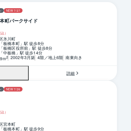
ン
NEW 7/27
本町パークサイド
税込）
区氷川町
「板橋本町」駅 徒歩8分
「板橋区役所前」駅 徒歩8分
「中板橋」駅 徒歩14分
2002年3月築
4階／地上6階
南東向き
2
39m
詳細
ン
NEW 7/26
税込）
区宮本町
「板橋本町」駅 徒歩9分