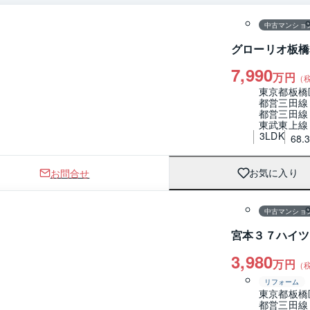
中古マンショ
グローリオ板橋
7,990
万円
（
東京都板橋
都営三田線
都営三田線
東武東上線
3LDK
68.
お問合せ
お気に入り
1 / 0
間取り
中古マンショ
宮本３７ハイツ
3,980
万円
（
リフォーム
東京都板橋
都営三田線