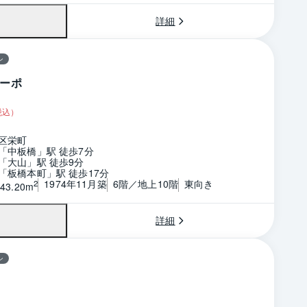
詳細
ン
ーポ
税込）
区栄町
「中板橋」駅 徒歩7分
「大山」駅 徒歩9分
「板橋本町」駅 徒歩17分
1974年11月築
6階／地上10階
東向き
2
43.20m
詳細
ン