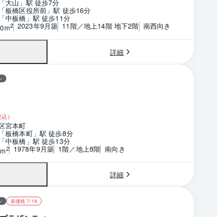
「大山」駅 徒歩7分
「板橋区役所前」駅 徒歩16分
「中板橋」駅 徒歩11分
2023年9月築
11階／地上14階 地下2階
南西向き
2
20m
詳細
ン
税込）
区宮本町
「板橋本町」駅 徒歩8分
「中板橋」駅 徒歩13分
1978年9月築
1階／地上8階
南向き
2
7m
詳細
ン
新価格 7/18