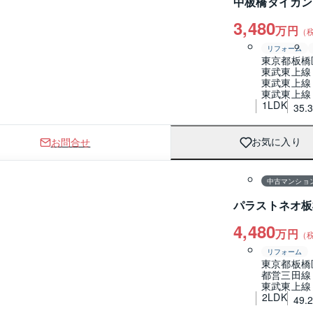
中板橋ダイカン
3,480
万円
（
リフォーム
東京都板橋
東武東上線
東武東上線
東武東上線
1LDK
35.
お問合せ
お気に入り
1 / 0
間取り
中古マンショ
パラストネオ板
4,480
万円
（
リフォーム
東京都板橋
都営三田線
東武東上線
2LDK
49.