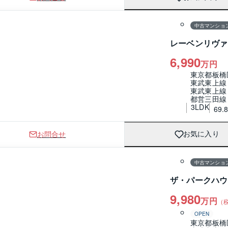
1 / 0
間取り
中古マンショ
レーベンリヴァ
6,990
万円
東京都板橋
東武東上線
東武東上線
都営三田線
3LDK
69.
お問合せ
お気に入り
1 / 0
間取り
中古マンショ
ザ・パークハウ
9,980
万円
（
OPEN
東京都板橋