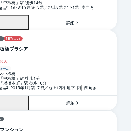
「中板橋」駅 徒歩14分
1978年9月築
3階／地上8階 地下1階
南向き
2
66m
詳細
ン
NEW 7/24
板橋プラシア
税込）
ォーム
区中板橋
「中板橋」駅 徒歩1分
「板橋本町」駅 徒歩16分
2015年1月築
7階／地上12階 地下1階
西向き
2
09m
詳細
ン
マンション