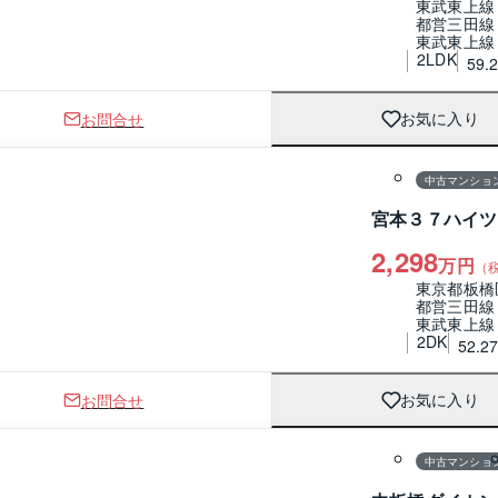
東武東上線
都営三田線
東武東上線
2LDK
59.
お問合せ
お気に入り
1 / 0
中古マンショ
宮本３７ハイツ
2,298
万円
（
東京都板橋
都営三田線
東武東上線
2DK
52.2
お問合せ
お気に入り
1 / 0
間取り
中古マンショ