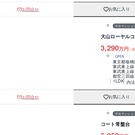
お問合せ
お気に入り
1 / 0
間取り
中古マンショ
大山ローヤルコ
3,290
万円
（
OPEN
東京都板橋
東武東上線
東武東上線
都営三田線
1LDK
内法
お問合せ
お気に入り
1 / 0
間取り
中古マンショ
コート常盤台