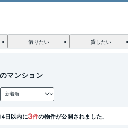
借りたい
貸したい
駅のマンション
件
3
14
日以内に
件
の物件が公開されました。
1 / 0
間取り