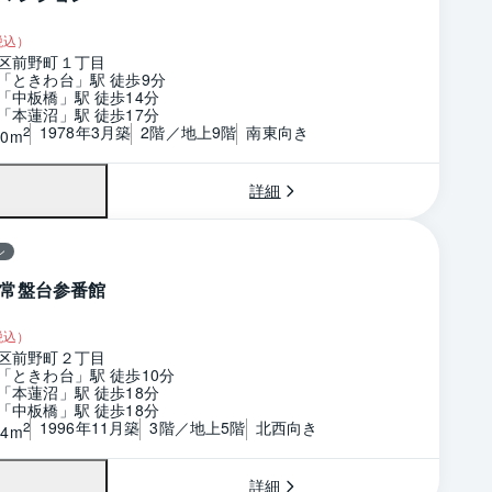
税込）
区前野町１丁目
「ときわ台」駅 徒歩9分
「中板橋」駅 徒歩14分
「本蓮沼」駅 徒歩17分
1978年3月築
2階／地上9階
南東向き
2
60m
詳細
ン
常盤台参番館
税込）
区前野町２丁目
「ときわ台」駅 徒歩10分
「本蓮沼」駅 徒歩18分
「中板橋」駅 徒歩18分
1996年11月築
3階／地上5階
北西向き
2
94m
詳細