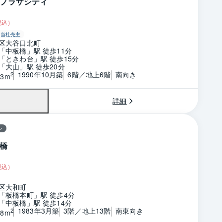
プラザシティ
税込）
当社売主
区大谷口北町
「中板橋」駅 徒歩11分
「ときわ台」駅 徒歩15分
「大山」駅 徒歩20分
1990年10月築
6階／地上6階
南向き
2
33m
詳細
ン
橋
税込）
区大和町
「板橋本町」駅 徒歩4分
「中板橋」駅 徒歩14分
1983年3月築
3階／地上13階
南東向き
2
28m