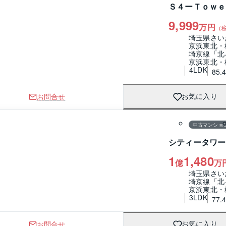
Ｓ４ーＴｏｗｅ
9,999
万円
（
埼玉県さい
京浜東北・
埼京線「北
京浜東北・
4LDK
85.
お問合せ
お気に入り
1 / 0
間取り
中古マンショ
シティータワー
1
1,480
億
万
埼玉県さい
埼京線「北
京浜東北・
3LDK
77.
お問合せ
お気に入り