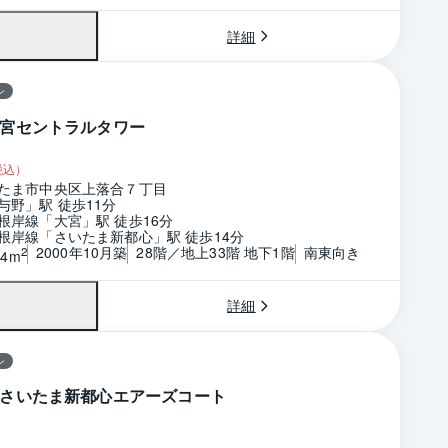
詳細
ン
宮セントラルタワー
税込）
たま市中央区上落合７丁目
与野」駅 徒歩11分
根岸線「大宮」駅 徒歩16分
根岸線「さいたま新都心」駅 徒歩14分
2000年10月築
28階／地上33階 地下1階
南東向き
2
34m
詳細
ン
さいたま新都心エアーズコート