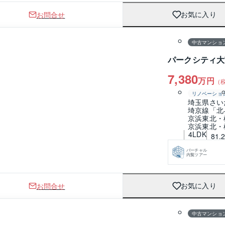
お問合せ
お気に入り
1 / 0
間取り
中古マンショ
パークシティ大
7,380
万円
（
リノベーショ
埼玉県さい
埼京線「北
京浜東北・
京浜東北・
4LDK
81.
バーチャル
内覧ツアー
お問合せ
お気に入り
1 / 0
間取り
中古マンショ