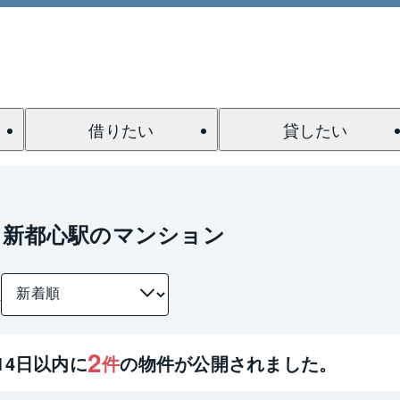
借りたい
貸したい
ま新都心駅のマンション
件
2
14
日以内に
件
の物件が公開されました。
1 / 0
間取り