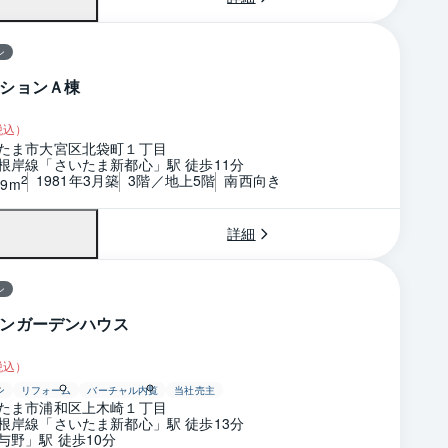
ン
ションＡ棟
税込）
たま市大宮区北袋町１丁目
根岸線「さいたま新都心」駅 徒歩11分
1981年3月築
3階／地上5階
南西向き
2
39m
詳細
ン
ンガーデンハウス
税込）
ン
リフォーム
バーチャル内覧
当社売主
たま市浦和区上木崎１丁目
根岸線「さいたま新都心」駅 徒歩13分
与野」駅 徒歩10分