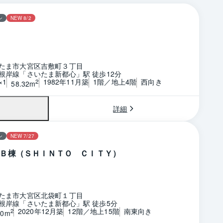
ン
NEW 8/2
たま市大宮区吉敷町３丁目
根岸線「さいたま新都心」駅 徒歩12分
×1
1982年11月築
1階／地上4階
西向き
2
58.32m
詳細
ン
NEW 7/27
Ｂ棟（ＳＨＩＮＴＯ ＣＩＴＹ）
たま市大宮区北袋町１丁目
根岸線「さいたま新都心」駅 徒歩5分
2020年12月築
12階／地上15階
南東向き
2
00m