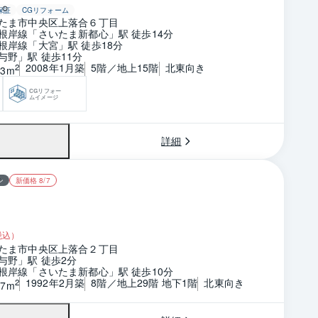
保証
CGリフォーム
たま市中央区上落合６丁目
根岸線「さいたま新都心」駅 徒歩14分
根岸線「大宮」駅 徒歩18分
与野」駅 徒歩11分
2008年1月築
5階／地上15階
北東向き
2
43m
CGリフォー
ムイメージ
詳細
ン
新価格 8/7
税込）
たま市中央区上落合２丁目
与野」駅 徒歩2分
根岸線「さいたま新都心」駅 徒歩10分
1992年2月築
8階／地上29階 地下1階
北東向き
2
87m