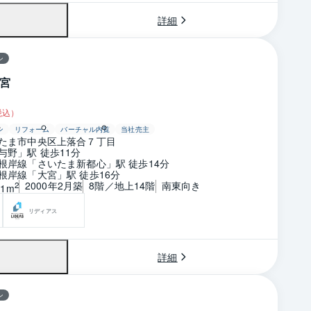
詳細
ン
宮
税込）
ン
リフォーム
バーチャル内覧
当社売主
たま市中央区上落合７丁目
与野」駅 徒歩11分
根岸線「さいたま新都心」駅 徒歩14分
根岸線「大宮」駅 徒歩16分
2000年2月築
8階／地上14階
南東向き
2
21m
リディアス
詳細
ン