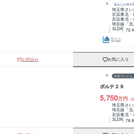
あんしん仲介
埼玉県さい
京浜東北・
京浜東北・
埼京線「北
3LDK
72.
あんしん
仲介保証
お問合せ
お気に入り
1 / 0
間取り
中古マンショ
ポルテ２９
5,750
万円
（
埼玉県さい
埼京線「北
京浜東北・
3LDK
76.