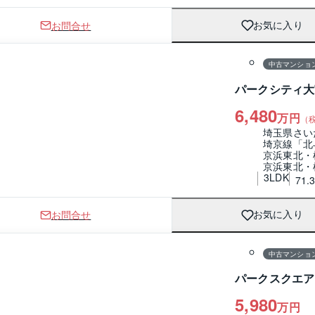
お問合せ
お気に入り
1 / 0
間取り
中古マンショ
パークシティ大
6,480
万円
（
埼玉県さい
埼京線「北
京浜東北・
京浜東北・
3LDK
71.
お問合せ
お気に入り
1 / 0
間取り
中古マンショ
パークスクエア
5,980
万円