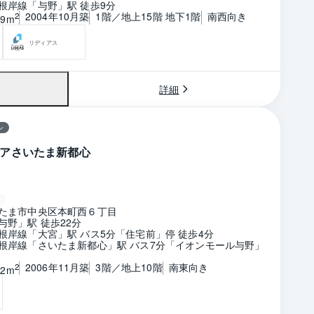
根岸線「与野」駅 徒歩9分
2004年10月築
1階／地上15階 地下1階
南西向き
2
39m
リディアス
詳細
ン
アさいたま新都心
たま市中央区本町西６丁目
与野」駅 徒歩22分
根岸線「大宮」駅 バス5分「住宅前」停 徒歩4分
根岸線「さいたま新都心」駅 バス7分「イオンモール与野」
2006年11月築
3階／地上10階
南東向き
2
32m