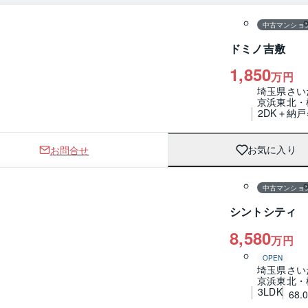
中古マンショ
ドミノ吉敷
1,850
万円
埼玉県さい
京浜東北・
2DK＋納戸
お問合せ
お気に入り
1 / 0
間取り
中古マンショ
シントシティ 
8,580
万円
OPEN
埼玉県さい
京浜東北・
3LDK
68.