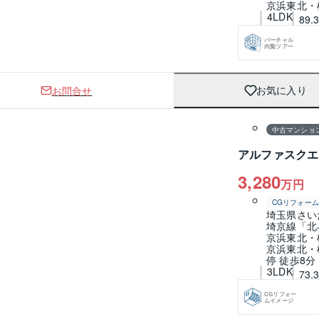
京浜東北・
4LDK
89.
バーチャル
内覧ツアー
お問合せ
お気に入り
1 / 0
間取り
中古マンショ
アルファスクエ
3,280
万円
CGリフォーム
埼玉県さい
埼京線「北
京浜東北・
京浜東北・
停 徒歩8分
3LDK
73.
CGリフォー
ムイメージ