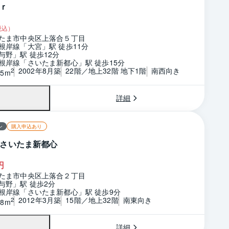
ｒ
税込）
たま市中央区上落合５丁目
根岸線「大宮」駅 徒歩11分
与野」駅 徒歩12分
根岸線「さいたま新都心」駅 徒歩15分
2002年8月築
22階／地上32階 地下1階
南西向き
2
45m
詳細
ン
購入申込あり
さいたま新都心
円
たま市中央区上落合２丁目
与野」駅 徒歩2分
根岸線「さいたま新都心」駅 徒歩9分
2012年3月築
15階／地上32階
南東向き
2
48m
詳細