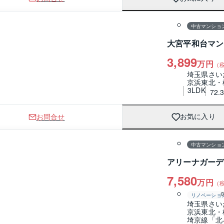
1 / 0
間取り
中古マンショ
大宮平和台マン
3,899
万円
（
埼玉県さい
京浜東北・
3LDK
72.
お問合せ
お気に入り
1 / 0
間取り
中古マンショ
アリーナガーデ
7,580
万円
（
リノベーショ
埼玉県さい
京浜東北・
埼京線「北