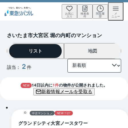
お気に
検索条
閲覧履
メ
入り
件
歴
ニュー
さいたま市大宮区 堀の内町のマンション
リスト
地図
2
該当：
件
14
日以内に
1
件
の物件が公開されました。
NEW
新着情報メールを受取る
1 / 0
間取り
中古マンション
NEW 7/27
グランドシティ大宮ノースタワー