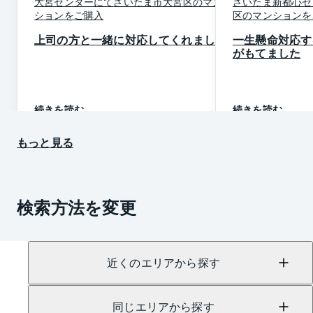
大宮
センター
にて
さいたま市大宮区
の
マン
さいたま新都心
セ
ション
を
ご購入
区
の
マンション
を
上司の方と一緒に対応してくれました
一生懸命対応す
がもてました
続きを読む
続きを読む
もっと見る
検索方法を変更
近くのエリアから探す
同じエリアから探す