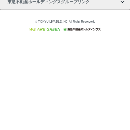
東急不動産ホールディングスグループリンク
売却ガイド
アパート投資用物件
不動産売却FAQ
入居者様専用-各種ご案内（賃貸）
金融商品取引について
すまいValue
多言語対応
English
繁体中文
簡体中文
これからご結婚される方に東急百貨店のブライダルク
© TOKYU LIVABLE,INC.All Right Reserved.
収益物件
不動産コラム・ニュース
東急こすもす会「こすもすWeb」
東急リバブル ソーシャルメディアポリシー
東急不動産
ラブ
ご意見・お問い合わせ（金融商品取引専用の相談・お
人材サービスのご用命は 東急リバブルスタッフ株式会
ビル購入（ビル一棟）
不動産用語集
東急コミュニティー
問い合わせ窓口）
社まで
投資用不動産の売却査定
不動産なんでもネット相談室
保険募集におけるプライバシー・ポリシー
東北の逸品を贈ります 東北すぐれものセレクション
東急リバブル
ダイレクトメール（郵送物）・Eメールなどの送付停
事業用不動産の売却査定
住まいの税金
民泊の開業・運営のご相談は「ReINN株式会社」まで
東急住宅リース
止について
海外不動産
物件一括検索（購入＆賃貸）
宅地建物取引業者の皆様へ
学生情報センター（ナジック）
グループの一覧をもっと見る