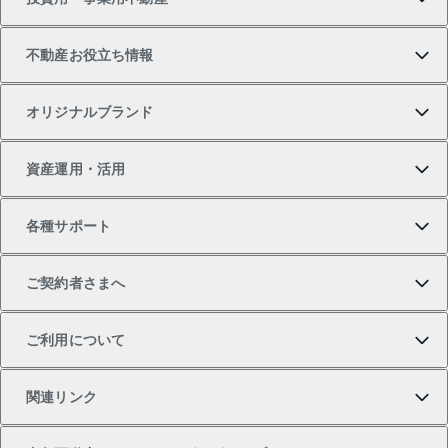
中古マンションの購入
一戸建ての売却・査定
物件を借りる
貸したいTOP
不動産お役立ち情報
一戸建ての購入
土地の売却・査定
オフィス・店舗の賃貸
無料賃料査定
投資用・事業用不動産TOP
オリジナルブランド
新築一戸建ての購入
スピードAI査定
借りるときの流れ
マンション賃料データ
投資用不動産
不動産お役立ち情報
資産運用・活用
中古一戸建ての購入
不動産売却について
借りるガイド
賃貸管理プラン
事業用不動産
不動産AIアドバイザー Tellus Talk
当社売主リノベーションマンション
各種サポート
一棟リノベーションマンション L`GENTE（ルジェン
土地の購入
不動産査定について
リロケーションについて
マンション投資
マンションライブラリー
等価交換事業
テ）
ご契約者さまへ
不動産購入の流れ
売却サービス
貸すときの流れ
投資用マンション
人気マンションランキング
区分リノベーションマンション Lideas（リディアス）
不動産M&A
シニア向けサポート
ご利用について
投資用一棟レジデンスWELL SQUARE（ウェルスクエ
注目キーワード物件特集
不動産売却の流れ
貸すガイド
マンション一棟
暮らしに役立つ不動産メディア 「Lnote」
アセットマネジメント・出資
相続サポート
ご契約者さまサポートメニュー
ア）
関連リンク
購入ガイド
不動産買換えの流れ
アパート経営
不動産相場・不動産価格情報
不動産小口投資 LEGACIA（レガシア）
リフォームサポート
ご紹介・再契約特典
本人確認に関するお客様へのお願い