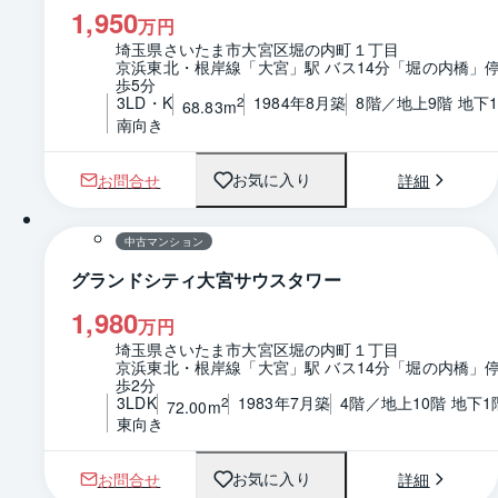
1,950
万円
埼玉県さいたま市大宮区堀の内町１丁目
京浜東北・根岸線「大宮」駅 バス14分「堀の内橋」停
歩5分
3LD・K
1984年8月築
8階／地上9階 地下
2
68.83m
南向き
お問合せ
詳細
お気に入り
1 / 0
間取り
中古マンション
グランドシティ大宮サウスタワー
1,980
万円
埼玉県さいたま市大宮区堀の内町１丁目
京浜東北・根岸線「大宮」駅 バス14分「堀の内橋」停
歩2分
3LDK
1983年7月築
4階／地上10階 地下1
2
72.00m
東向き
お問合せ
詳細
お気に入り