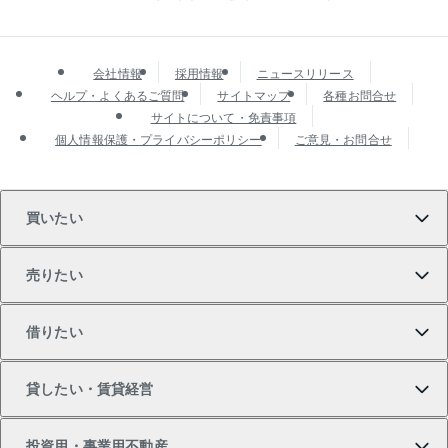
会社情報
採用情報
ニュースリリース
ヘルプ・よくあるご質問
サイトマップ
各種お問合せ
サイトについて・免責事項
個人情報保護・プライバシーポリシー
ご意見・お問合せ
買いたい
売りたい
買いたいTOP
借りたい
マンションの購入
売りたいTOP
貸したい・賃貸経営
新築・分譲マンションの購入
マンションの売却・査定
借りたいTOP
投資用・事業用不動産