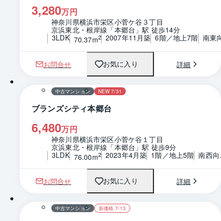
3,280
万円
神奈川県横浜市栄区小菅ケ谷３丁目
京浜東北・根岸線「本郷台」駅 徒歩14分
3LDK
2007年11月築
6階／地上7階
南東
2
70.37m
お問合せ
詳細
お気に入り
1 / 0
間取り
中古マンション
NEW 7/31
ブランズシティ本郷台
6,480
万円
神奈川県横浜市栄区小菅ケ谷１丁目
京浜東北・根岸線「本郷台」駅 徒歩9分
3LDK
2023年4月築
1階／地上5階
南西向
2
76.00m
お問合せ
詳細
お気に入り
1 / 0
間取り
中古マンション
新価格 7/13