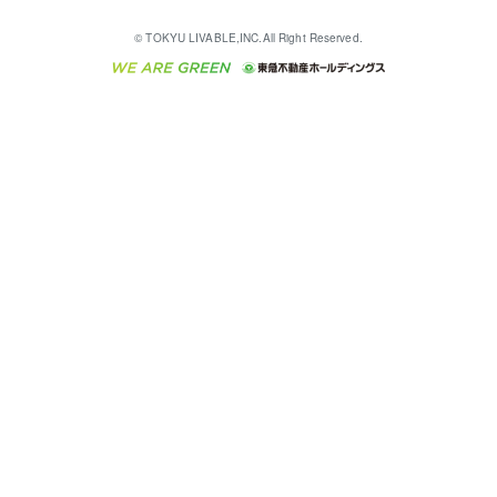
English
繁体中文
簡体中文
これからご結婚される方に東急百貨店のブライダルク
© TOKYU LIVABLE,INC.All Right Reserved.
収益物件
不動産コラム・ニュース
東急こすもす会「こすもすWeb」
東急リバブル ソーシャルメディアポリシー
東急不動産
ラブ
ご意見・お問い合わせ（金融商品取引専用の相談・お
人材サービスのご用命は 東急リバブルスタッフ株式会
ビル購入（ビル一棟）
不動産用語集
東急コミュニティー
問い合わせ窓口）
社まで
投資用不動産の売却査定
不動産なんでもネット相談室
保険募集におけるプライバシー・ポリシー
東北の逸品を贈ります 東北すぐれものセレクション
東急リバブル
ダイレクトメール（郵送物）・Eメールなどの送付停
事業用不動産の売却査定
住まいの税金
民泊の開業・運営のご相談は「ReINN株式会社」まで
東急住宅リース
止について
海外不動産
物件一括検索（購入＆賃貸）
宅地建物取引業者の皆様へ
学生情報センター（ナジック）
グループの一覧をもっと見る