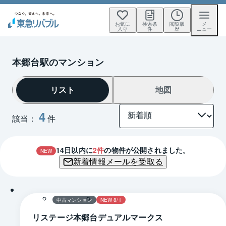
お気に
検索条
閲覧履
メ
入り
件
歴
ニュー
本郷台駅のマンション
リスト
地図
4
該当：
件
14
日以内に
2
件
の物件が公開されました。
NEW
新着情報メールを受取る
1 / 0
間取り
中古マンション
NEW 8/1
リステージ本郷台デュアルマークス