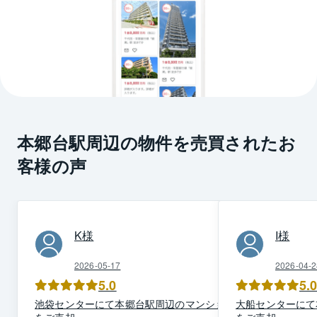
本郷台駅周辺の物件を売買されたお
客様の声
K
様
I
様
2026-05-17
2026-04-2
5.0
5.
池袋
センター
にて
本郷台駅周辺
の
マンション
大船
センター
にて
を
ご売却
を
ご売却