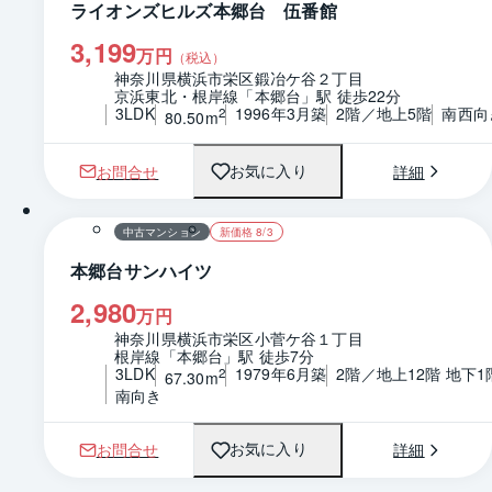
ライオンズヒルズ本郷台 伍番館
3,199
万円
（税込）
神奈川県横浜市栄区鍛冶ケ谷２丁目
京浜東北・根岸線「本郷台」駅 徒歩22分
3LDK
1996年3月築
2階／地上5階
南西向
2
80.50m
お問合せ
詳細
お気に入り
1 / 0
間取り
中古マンション
新価格 8/3
本郷台サンハイツ
2,980
万円
神奈川県横浜市栄区小菅ケ谷１丁目
根岸線「本郷台」駅 徒歩7分
3LDK
1979年6月築
2階／地上12階 地下1
2
67.30m
南向き
お問合せ
詳細
お気に入り