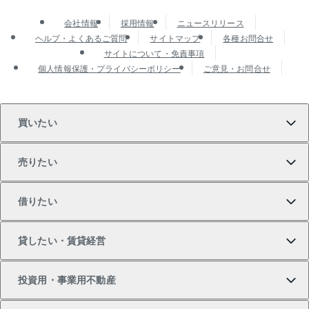
会社情報
採用情報
ニュースリリース
ヘルプ・よくあるご質問
サイトマップ
各種お問合せ
サイトについて・免責事項
個人情報保護・プライバシーポリシー
ご意見・お問合せ
買いたい
売りたい
買いたいTOP
借りたい
マンションの購入
売りたいTOP
貸したい・賃貸経営
新築・分譲マンションの購入
マンションの売却・査定
借りたいTOP
投資用・事業用不動産
中古マンションの購入
一戸建ての売却・査定
物件を借りる
貸したいTOP