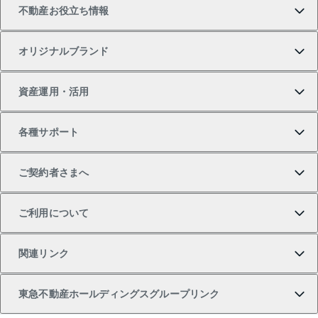
不動産お役立ち情報
一戸建ての購入
土地の売却・査定
オフィス・店舗の賃貸
無料賃料査定
投資用・事業用不動産TOP
オリジナルブランド
新築一戸建ての購入
スピードAI査定
借りるときの流れ
マンション賃料データ
投資用不動産
不動産お役立ち情報
資産運用・活用
中古一戸建ての購入
不動産売却について
借りるガイド
賃貸管理プラン
事業用不動産
不動産AIアドバイザー Tellus Talk
当社売主リノベーションマンション
各種サポート
一棟リノベーションマンション L`GENTE（ルジェン
土地の購入
不動産査定について
リロケーションについて
マンション投資
マンションライブラリー
等価交換事業
テ）
ご契約者さまへ
不動産購入の流れ
売却サービス
貸すときの流れ
投資用マンション
人気マンションランキング
区分リノベーションマンション Lideas（リディアス）
不動産M&A
シニア向けサポート
ご利用について
投資用一棟レジデンスWELL SQUARE（ウェルスクエ
注目キーワード物件特集
不動産売却の流れ
貸すガイド
マンション一棟
暮らしに役立つ不動産メディア 「Lnote」
アセットマネジメント・出資
相続サポート
ご契約者さまサポートメニュー
ア）
関連リンク
購入ガイド
不動産買換えの流れ
アパート経営
不動産相場・不動産価格情報
不動産小口投資 LEGACIA（レガシア）
リフォームサポート
ご紹介・再契約特典
本人確認に関するお客様へのお願い
東急不動産ホールディングスグループリンク
売却ガイド
アパート投資用物件
不動産売却FAQ
入居者様専用-各種ご案内（賃貸）
金融商品取引について
すまいValue
多言語対応