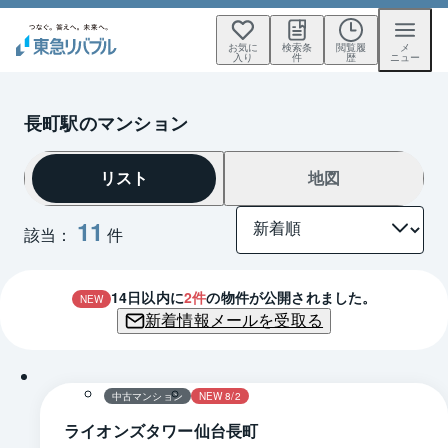
お気に
検索条
閲覧履
メ
入り
件
歴
ニュー
長町駅のマンション
リスト
地図
11
該当：
件
14
日以内に
2
件
の物件が公開されました。
NEW
新着情報メールを受取る
1 / 0
間取り
中古マンション
NEW 8/2
ライオンズタワー仙台長町