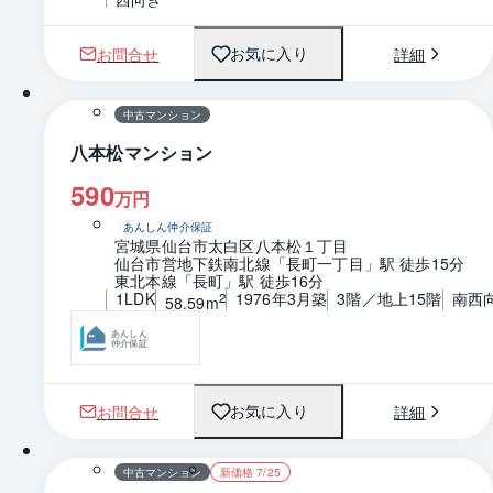
お問合せ
詳細
お気に入り
1 / 0
間取り
中古マンション
八本松マンション
590
万円
あんしん仲介保証
宮城県仙台市太白区八本松１丁目
仙台市営地下鉄南北線「長町一丁目」駅 徒歩15分
東北本線「長町」駅 徒歩16分
1LDK
1976年3月築
3階／地上15階
南西
2
58.59m
あんしん
仲介保証
お問合せ
詳細
お気に入り
1 / 0
間取り
中古マンション
新価格 7/25