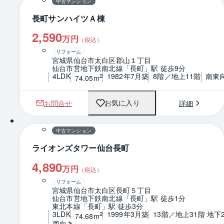
中古マンション
長町サンハイツＡ棟
2,590
万円
（税込）
リフォーム
宮城県仙台市太白区郡山１丁目
仙台市営地下鉄南北線「長町」駅 徒歩9分
4LDK
1982年7月築
8階／地上11階
南東
2
74.05m
お問合せ
詳細
お気に入り
1 / 0
間取り
中古マンション
ライオンズタワー仙台長町
4,890
万円
（税込）
リフォーム
宮城県仙台市太白区長町５丁目
仙台市営地下鉄南北線「長町」駅 徒歩1分
東北本線「長町」駅 徒歩3分
3LDK
1999年3月築
13階／地上31階 地下
2
74.68m
西向き