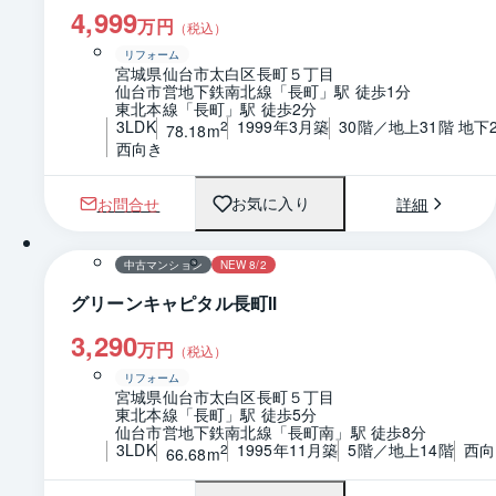
4,999
万円
（税込）
リフォーム
宮城県仙台市太白区長町５丁目
仙台市営地下鉄南北線「長町」駅 徒歩1分
東北本線「長町」駅 徒歩2分
3LDK
1999年3月築
30階／地上31階 地下
2
78.18m
西向き
お問合せ
詳細
お気に入り
1 / 0
間取り
中古マンション
NEW 8/2
グリーンキャピタル長町Ⅱ
3,290
万円
（税込）
リフォーム
宮城県仙台市太白区長町５丁目
東北本線「長町」駅 徒歩5分
仙台市営地下鉄南北線「長町南」駅 徒歩8分
3LDK
1995年11月築
5階／地上14階
西向
2
66.68m