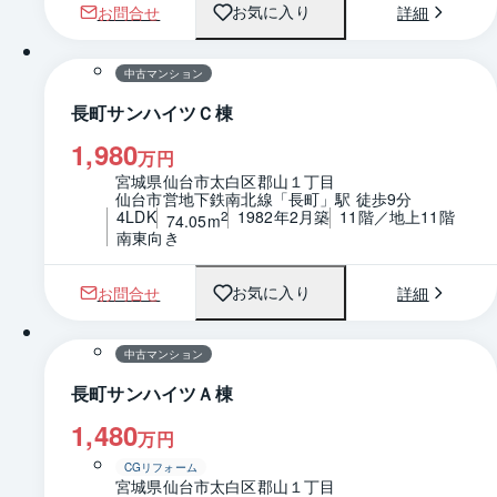
お問合せ
詳細
お気に入り
1 / 0
間取り
中古マンション
長町サンハイツＣ棟
1,980
万円
宮城県仙台市太白区郡山１丁目
仙台市営地下鉄南北線「長町」駅 徒歩9分
4LDK
1982年2月築
11階／地上11階
2
74.05m
南東向き
お問合せ
詳細
お気に入り
1 / 0
間取り
中古マンション
長町サンハイツＡ棟
1,480
万円
CGリフォーム
宮城県仙台市太白区郡山１丁目