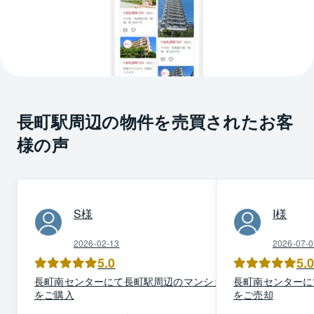
長町駅周辺の物件を売買されたお客
様の声
S
様
I
様
2026-02-13
2026-07-0
5.0
5.
長町南
センター
にて
長町駅周辺
の
マンション
長町南
センター
に
を
ご購入
を
ご売却