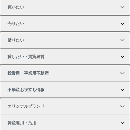
買いたい
売りたい
買いたいTOP
借りたい
マンションの購入
売りたいTOP
貸したい・賃貸経営
新築・分譲マンションの購入
マンションの売却・査定
借りたいTOP
投資用・事業用不動産
中古マンションの購入
一戸建ての売却・査定
物件を借りる
貸したいTOP
不動産お役立ち情報
一戸建ての購入
土地の売却・査定
オフィス・店舗の賃貸
無料賃料査定
投資用・事業用不動産TOP
オリジナルブランド
新築一戸建ての購入
スピードAI査定
借りるときの流れ
マンション賃料データ
投資用不動産
不動産お役立ち情報
資産運用・活用
中古一戸建ての購入
不動産売却について
借りるガイド
賃貸管理プラン
事業用不動産
不動産AIアドバイザー Tellus Talk
当社売主リノベーションマンション