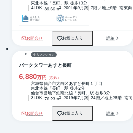
東北本線「長町」駅 徒歩13分
4LDK
2001年9月築
7階／地上9階
南東向
2
89.66m
あんしん
ルームデコ
仲介保証
レーション
お問合せ
詳細
お気に入り
1 / 0
間取り
中古マンション
パークタワーあすと長町
6,880
万円
（税込）
宮城県仙台市太白区あすと長町１丁目
東北本線「長町」駅 徒歩2分
仙台市営地下鉄南北線「長町」駅 徒歩3分
3LDK
2019年7月築
24階／地上28階
南向
2
76.23m
お問合せ
詳細
お気に入り