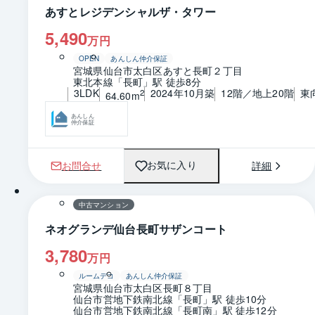
あすとレジデンシャルザ・タワー
5,490
万円
OPEN
あんしん仲介保証
宮城県仙台市太白区あすと長町２丁目
東北本線「長町」駅 徒歩8分
3LDK
2024年10月築
12階／地上20階
東
2
64.60m
あんしん
仲介保証
お問合せ
詳細
お気に入り
1 / 0
間取り
中古マンション
ネオグランデ仙台長町サザンコート
3,780
万円
ルームデコ
あんしん仲介保証
宮城県仙台市太白区長町８丁目
仙台市営地下鉄南北線「長町」駅 徒歩10分
仙台市営地下鉄南北線「長町南」駅 徒歩12分