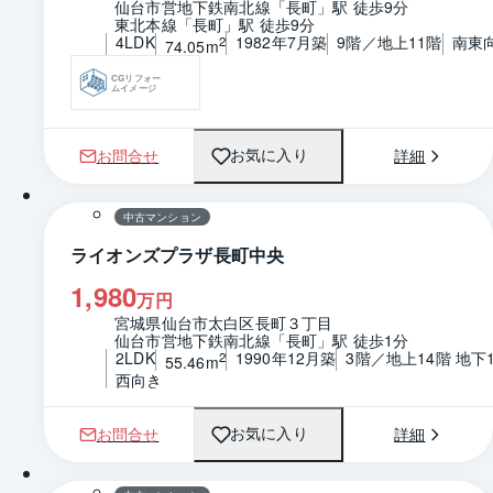
仙台市営地下鉄南北線「長町」駅 徒歩9分
東北本線「長町」駅 徒歩9分
4LDK
1982年7月築
9階／地上11階
南東
2
74.05m
CGリフォー
ムイメージ
お問合せ
詳細
お気に入り
1 / 0
間取り
中古マンション
ライオンズプラザ長町中央
1,980
万円
宮城県仙台市太白区長町３丁目
仙台市営地下鉄南北線「長町」駅 徒歩1分
2LDK
1990年12月築
3階／地上14階 地下
2
55.46m
西向き
お問合せ
詳細
お気に入り
1 / 0
間取り