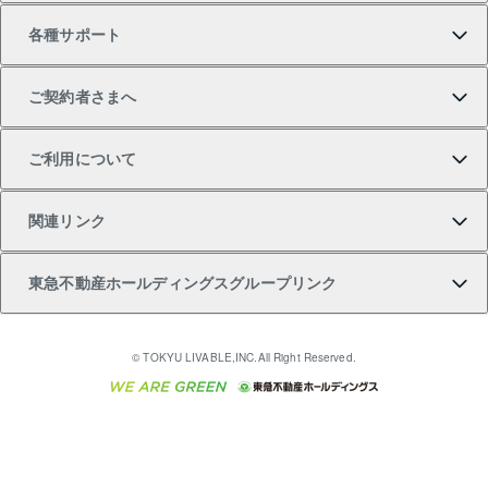
各種サポート
一棟リノベーションマンション L`GENTE（ルジェン
土地の購入
不動産査定について
リロケーションについて
マンション投資
マンションライブラリー
等価交換事業
テ）
ご契約者さまへ
不動産購入の流れ
売却サービス
貸すときの流れ
投資用マンション
人気マンションランキング
区分リノベーションマンション Lideas（リディアス）
不動産M&A
シニア向けサポート
ご利用について
投資用一棟レジデンスWELL SQUARE（ウェルスクエ
注目キーワード物件特集
不動産売却の流れ
貸すガイド
マンション一棟
暮らしに役立つ不動産メディア 「Lnote」
アセットマネジメント・出資
相続サポート
ご契約者さまサポートメニュー
ア）
関連リンク
購入ガイド
不動産買換えの流れ
アパート経営
不動産相場・不動産価格情報
不動産小口投資 LEGACIA（レガシア）
リフォームサポート
ご紹介・再契約特典
本人確認に関するお客様へのお願い
東急不動産ホールディングスグループリンク
売却ガイド
アパート投資用物件
不動産売却FAQ
入居者様専用-各種ご案内（賃貸）
金融商品取引について
すまいValue
多言語対応
English
繁体中文
簡体中文
これからご結婚される方に東急百貨店のブライダルク
© TOKYU LIVABLE,INC.All Right Reserved.
収益物件
不動産コラム・ニュース
東急こすもす会「こすもすWeb」
東急リバブル ソーシャルメディアポリシー
東急不動産
ラブ
ご意見・お問い合わせ（金融商品取引専用の相談・お
人材サービスのご用命は 東急リバブルスタッフ株式会
ビル購入（ビル一棟）
不動産用語集
東急コミュニティー
問い合わせ窓口）
社まで
投資用不動産の売却査定
不動産なんでもネット相談室
保険募集におけるプライバシー・ポリシー
東北の逸品を贈ります 東北すぐれものセレクション
東急リバブル