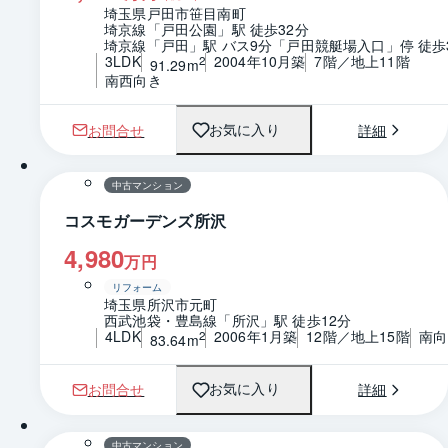
埼玉県戸田市笹目南町
埼京線「戸田公園」駅 徒歩32分
埼京線「戸田」駅 バス9分「戸田競艇場入口」停 徒歩
3LDK
2004年10月築
7階／地上11階
2
91.29m
南西向き
お問合せ
詳細
お気に入り
1 / 0
間取り
中古マンション
コスモガーデンズ所沢
4,980
万円
リフォーム
埼玉県所沢市元町
西武池袋・豊島線「所沢」駅 徒歩12分
4LDK
2006年1月築
12階／地上15階
南向
2
83.64m
お問合せ
詳細
お気に入り
1 / 0
間取り
中古マンション