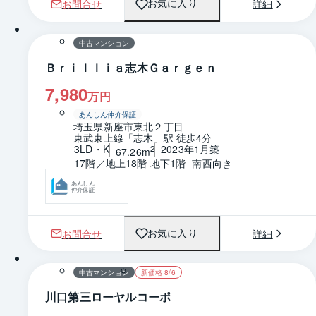
お問合せ
詳細
お気に入り
1 / 0
間取り
中古マンション
Ｂｒｉｌｌｉａ志木Ｇａｒｇｅｎ
7,980
万円
あんしん仲介保証
埼玉県新座市東北２丁目
東武東上線「志木」駅 徒歩4分
3LD・K
2023年1月築
2
67.26m
17階／地上18階 地下1階
南西向き
あんしん
仲介保証
お問合せ
詳細
お気に入り
1 / 0
間取り
中古マンション
新価格 8/6
川口第三ローヤルコーポ