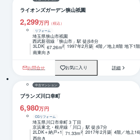
ライオンズガーデン狭山祇園
2,299
万円
（税込）
リフォーム
埼玉県狭山市祇園
西武新宿線「狭山市」駅 徒歩8分
3LDK
1997年2月築
4階／地上8階 地下1
2
67.26m
南東向き
お問合せ
詳細
お気に入り
1 / 0
間取り
中古マンション
ブランズ川口幸町
6,980
万円
CGリフォーム
埼玉県川口市幸町３丁目
京浜東北・根岸線「川口」駅 徒歩7分
2LDK＋納戸×1
2017年2月築
4階／地上1
2
71.33m
西向き