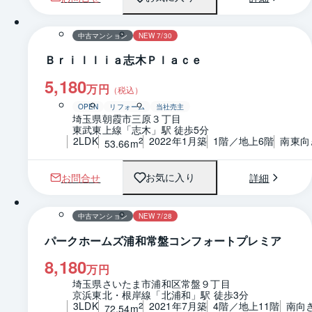
1 / 0
間取り
中古マンション
NEW 7/30
Ｂｒｉｌｌｉａ志木Ｐｌａｃｅ
5,180
万円
（税込）
OPEN
リフォーム
当社売主
埼玉県朝霞市三原３丁目
東武東上線「志木」駅 徒歩5分
2LDK
2022年1月築
1階／地上6階
南東向
2
53.66m
お問合せ
詳細
お気に入り
1 / 0
間取り
中古マンション
NEW 7/28
パークホームズ浦和常盤コンフォートプレミア
8,180
万円
埼玉県さいたま市浦和区常盤９丁目
京浜東北・根岸線「北浦和」駅 徒歩3分
3LDK
2021年7月築
4階／地上11階
南向
2
72.54m