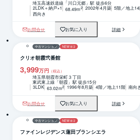
埼玉高速鉄道線「川口元郷」駅 徒歩6分
2LDK＋納戸×1
2002年4月築
5階／地上1
2
68.49m
西向き
お問合せ
詳細
お気に入り
1 / 0
間取り
中古マンション
NEW 8/2
クリオ朝霞弐番館
3,999
万円
（税込）
埼玉県朝霞市栄町３丁目
東武東上線「朝霞」駅 徒歩15分
3LDK
1996年8月築
4階／地上11階
南向
2
63.02m
お問合せ
詳細
お気に入り
1 / 0
間取り
中古マンション
NEW 8/2
ファインレジデンス蓮田ブランシエラ