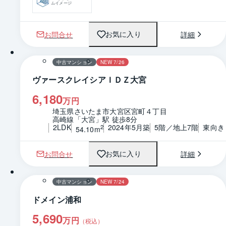
ムイメージ
お問合せ
詳細
お気に入り
1 / 0
間取り
中古マンション
NEW 7/26
ヴァースクレイシアＩＤＺ大宮
6,180
万円
埼玉県さいたま市大宮区宮町４丁目
高崎線「大宮」駅 徒歩8分
2LDK
2024年5月築
5階／地上7階
東向き
2
54.10m
お問合せ
詳細
お気に入り
1 / 0
間取り
中古マンション
NEW 7/24
ドメイン浦和
5,690
万円
（税込）