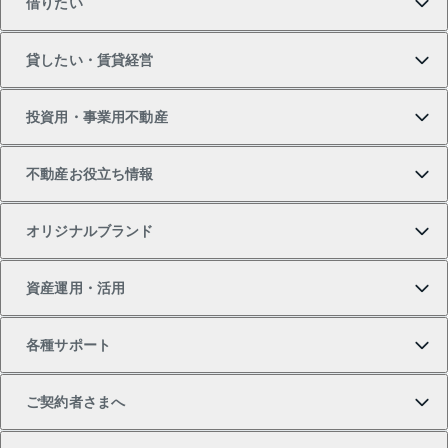
借りたい
マンションの購入
売りたいTOP
貸したい・賃貸経営
新築・分譲マンションの購入
マンションの売却・査定
借りたいTOP
投資用・事業用不動産
中古マンションの購入
一戸建ての売却・査定
物件を借りる
貸したいTOP
不動産お役立ち情報
一戸建ての購入
土地の売却・査定
オフィス・店舗の賃貸
無料賃料査定
投資用・事業用不動産TOP
オリジナルブランド
新築一戸建ての購入
スピードAI査定
借りるときの流れ
マンション賃料データ
投資用不動産
不動産お役立ち情報
資産運用・活用
中古一戸建ての購入
不動産売却について
借りるガイド
賃貸管理プラン
事業用不動産
不動産AIアドバイザー Tellus Talk
当社売主リノベーションマンション
各種サポート
一棟リノベーションマンション L`GENTE（ルジェン
土地の購入
不動産査定について
リロケーションについて
マンション投資
マンションライブラリー
等価交換事業
テ）
ご契約者さまへ
不動産購入の流れ
売却サービス
貸すときの流れ
投資用マンション
人気マンションランキング
区分リノベーションマンション Lideas（リディアス）
不動産M&A
シニア向けサポート