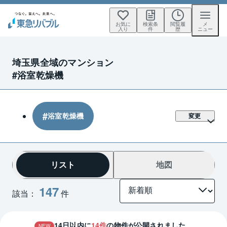
お気に
検索条
閲覧履
メ
入り
件
歴
ニュー
埼玉県全域のマンション
#浴室乾燥機
浴室乾燥機
変更
リスト
地図
147
該当：
件
14
日以内に
14
件
の物件が公開されました。
NEW