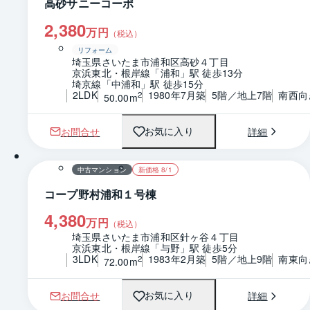
高砂サニーコーポ
2,380
万円
（税込）
リフォーム
埼玉県さいたま市浦和区高砂４丁目
京浜東北・根岸線「浦和」駅 徒歩13分
埼京線「中浦和」駅 徒歩15分
2LDK
1980年7月築
5階／地上7階
南西向
2
50.00m
お問合せ
詳細
お気に入り
1 / 0
間取り
中古マンション
新価格 8/1
コープ野村浦和１号棟
4,380
万円
（税込）
埼玉県さいたま市浦和区針ヶ谷４丁目
京浜東北・根岸線「与野」駅 徒歩5分
3LDK
1983年2月築
5階／地上9階
南東向
2
72.00m
お問合せ
詳細
お気に入り
1 / 0
間取り