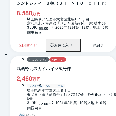
シントシティ Ｂ棟（ＳＨＩＮＴＯ ＣＩＴＹ）
8,580
万円
埼玉県さいたま市大宮区北袋町１丁目
京浜東北・根岸線「さいたま新都心」駅 徒歩5分
3LDK
2020年12月築
12階／地上15階
2
68.00m
南東向き
お問合せ
詳細
お気に入り
1 / 0
間取り
中古マンション
NEW 7/27
武蔵野北スカイハイツ弐号棟
2,460
万円
リフォーム
CGリフォーム
埼玉県新座市野火止８丁目
東武東上線「朝霞台」駅 バス17分「野火止坂上」停 
6分
3LDK
1981年6月築
10階／地上10階
2
72.00m
南西向き
CGリフォー