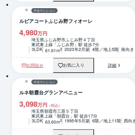
中古マンション
ルピアコートふじみ野フィオーレ
4,980
万円
埼玉県ふじみ野市ふじみ野４丁目
東武東上線「ふじみ野」駅 徒歩7分
3LDK
2023年2月築
4階／地上5階
南向き
2
61.61m
お問合せ
詳細
お気に入り
1 / 0
間取り
中古マンション
ルネ朝霞台グランアベニュー
3,098
万円
（税込）
埼玉県朝霞市三原５丁目
東武東上線「朝霞台」駅 徒歩17分
3LDK
1995年5月築
6階／地上11階
西向
2
63.60m