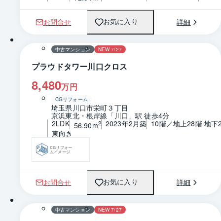
お問合せ
詳細
お気に入り
1 / 0
間取り
中古マンション
NEW 7/27
プラウドタワー川口クロス
8,480
万円
CGリフォーム
埼玉県川口市栄町３丁目
京浜東北・根岸線「川口」駅 徒歩4分
2LDK
2023年2月築
10階／地上28階 地下
2
56.90m
東向き
CGリフォー
ムイメージ
お問合せ
詳細
お気に入り
1 / 0
間取り
中古マンション
NEW 7/27