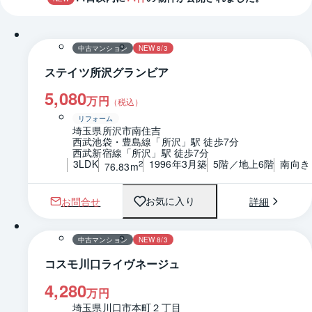
1 / 0
間取り
中古マンション
NEW 8/3
ステイツ所沢グランビア
5,080
万円
（税込）
リフォーム
埼玉県所沢市南住吉
西武池袋・豊島線「所沢」駅 徒歩7分
西武新宿線「所沢」駅 徒歩7分
3LDK
1996年3月築
5階／地上6階
南向き
2
76.83m
お問合せ
詳細
お気に入り
1 / 0
間取り
中古マンション
NEW 8/3
コスモ川口ライヴネージュ
4,280
万円
埼玉県川口市本町２丁目