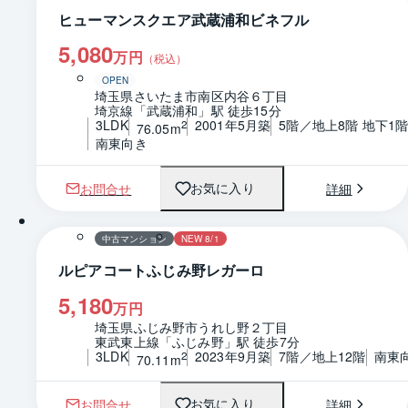
ヒューマンスクエア武蔵浦和ビネフル
5,080
万円
（税込）
OPEN
埼玉県さいたま市南区内谷６丁目
埼京線「武蔵浦和」駅 徒歩15分
3LDK
2001年5月築
5階／地上8階 地下1
2
76.05m
南東向き
お問合せ
詳細
お気に入り
1 / 0
間取り
中古マンション
NEW 8/1
ルピアコートふじみ野レガーロ
5,180
万円
埼玉県ふじみ野市うれし野２丁目
東武東上線「ふじみ野」駅 徒歩7分
3LDK
2023年9月築
7階／地上12階
南東
2
70.11m
お問合せ
詳細
お気に入り