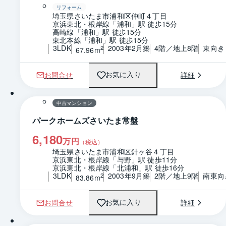
リフォーム
埼玉県さいたま市浦和区仲町４丁目
京浜東北・根岸線「浦和」駅 徒歩15分
高崎線「浦和」駅 徒歩15分
東北本線「浦和」駅 徒歩15分
3LDK
2003年2月築
4階／地上8階
東向き
2
67.96m
お問合せ
詳細
お気に入り
1 / 0
間取り
中古マンション
パークホームズさいたま常盤
6,180
万円
（税込）
埼玉県さいたま市浦和区針ヶ谷４丁目
京浜東北・根岸線「与野」駅 徒歩11分
京浜東北・根岸線「北浦和」駅 徒歩16分
3LDK
2003年9月築
2階／地上9階
南東向
2
83.86m
お問合せ
詳細
お気に入り
1 / 0
間取り