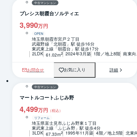
中古マンション
プレシス朝霞台ソルティエ
3,990
万円
OPEN
埼玉県朝霞市宮戸２丁目
武蔵野線「北朝霞」駅 徒歩16分
東武東上線「朝霞台」駅 徒歩17分
2LDK
2024年3月築
1階／地上8階
南東向
2
61.02m
お問合せ
詳細
お気に入り
1 / 0
間取り
中古マンション
マートルコートふじみ野
4,499
万円
（税込）
リフォーム
埼玉県富士見市ふじみ野東１丁目
東武東上線「ふじみ野」駅 徒歩4分
3LDK
1995年11月築
4階／地上5階
北東
2
67.33m