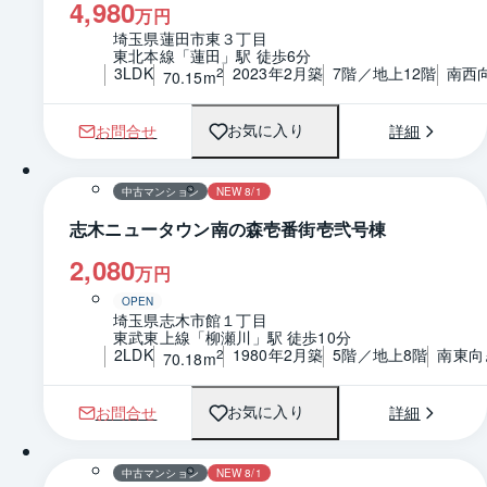
4,980
万円
埼玉県蓮田市東３丁目
東北本線「蓮田」駅 徒歩6分
3LDK
2023年2月築
7階／地上12階
南西
2
70.15m
お問合せ
詳細
お気に入り
1 / 0
間取り
中古マンション
NEW 8/1
志木ニュータウン南の森壱番街壱弐号棟
2,080
万円
OPEN
埼玉県志木市館１丁目
東武東上線「柳瀬川」駅 徒歩10分
2LDK
1980年2月築
5階／地上8階
南東向
2
70.18m
お問合せ
詳細
お気に入り
1 / 0
間取り
中古マンション
NEW 8/1