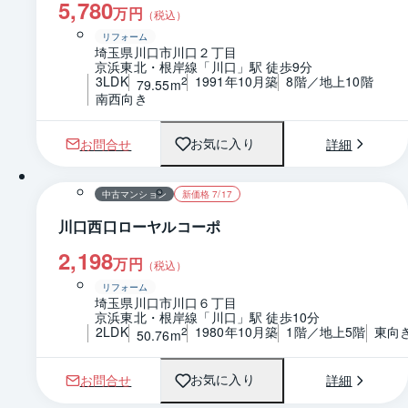
5,780
万円
（税込）
リフォーム
埼玉県川口市川口２丁目
京浜東北・根岸線「川口」駅 徒歩9分
3LDK
1991年10月築
8階／地上10階
2
79.55m
南西向き
お問合せ
詳細
お気に入り
1 / 0
間取り
中古マンション
新価格 7/17
川口西口ローヤルコーポ
2,198
万円
（税込）
リフォーム
埼玉県川口市川口６丁目
京浜東北・根岸線「川口」駅 徒歩10分
2LDK
1980年10月築
1階／地上5階
東向
2
50.76m
お問合せ
詳細
お気に入り