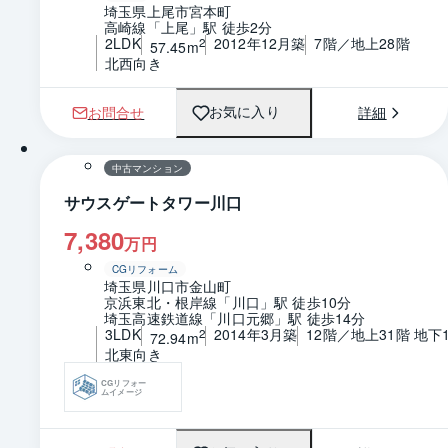
埼玉県上尾市宮本町
高崎線「上尾」駅 徒歩2分
2LDK
2012年12月築
7階／地上28階
2
57.45m
北西向き
お問合せ
詳細
お気に入り
1 / 0
間取り
中古マンション
サウスゲートタワー川口
7,380
万円
CGリフォーム
埼玉県川口市金山町
京浜東北・根岸線「川口」駅 徒歩10分
埼玉高速鉄道線「川口元郷」駅 徒歩14分
3LDK
2014年3月築
12階／地上31階 地下
2
72.94m
北東向き
CGリフォー
ムイメージ