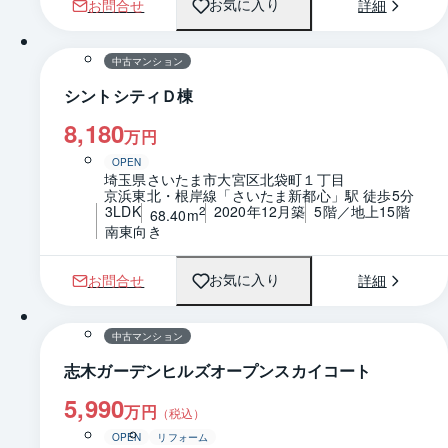
お問合せ
詳細
お気に入り
1 / 0
間取り
中古マンション
シントシティＤ棟
8,180
万円
OPEN
埼玉県さいたま市大宮区北袋町１丁目
京浜東北・根岸線「さいたま新都心」駅 徒歩5分
3LDK
2020年12月築
5階／地上15階
2
68.40m
南東向き
お問合せ
詳細
お気に入り
1 / 0
間取り
中古マンション
志木ガーデンヒルズオープンスカイコート
5,990
万円
（税込）
OPEN
リフォーム