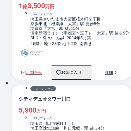
1
3,500
億
万円
CGリフォーム
埼玉県さいたま市大宮区桜木町２丁目
京浜東北・根岸線「大宮」駅 徒歩5分
埼京線「大宮」駅 徒歩5分
湘南新宿ライン（宇都宮〜逗子）「大宮」駅 徒歩5分
3LD・K
2024年5月築
2
73.18m
15階／地上28階 地下2階
南向き
CGリフォー
ムイメージ
お問合せ
詳細
お気に入り
1 / 0
間取り
中古マンション
シティデュオタワー川口
5,980
万円
CGリフォーム
埼玉県川口市栄町１丁目
埼玉高速鉄道線「川口元郷」駅 徒歩4分