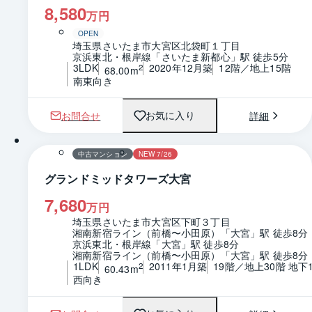
8,580
万円
OPEN
埼玉県さいたま市大宮区北袋町１丁目
京浜東北・根岸線「さいたま新都心」駅 徒歩5分
3LDK
2020年12月築
12階／地上15階
2
68.00m
南東向き
お問合せ
詳細
お気に入り
1 / 0
間取り
中古マンション
NEW 7/26
グランドミッドタワーズ大宮
7,680
万円
埼玉県さいたま市大宮区下町３丁目
湘南新宿ライン（前橋〜小田原）「大宮」駅 徒歩8分
京浜東北・根岸線「大宮」駅 徒歩8分
湘南新宿ライン（前橋〜小田原）「大宮」駅 徒歩8分
1LDK
2011年1月築
19階／地上30階 地下
2
60.43m
西向き