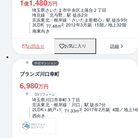
1
1,480
億
万円
埼玉県さいたま市中央区上落合２丁目
埼京線「北与野」駅 徒歩2分
京浜東北・根岸線「さいたま新都心」駅 徒歩9分
3LDK
2012年3月築
15階／地上32階
2
77.48m
南東向き
お問合せ
詳細
お気に入り
1 / 0
間取り
中古マンション
ブランズ川口幸町
6,980
万円
CGリフォーム
埼玉県川口市幸町３丁目
京浜東北・根岸線「川口」駅 徒歩7分
2LDK＋納戸×1
2017年2月築
4階／地上1
2
71.33m
西向き
CGリフォー
ムイメージ