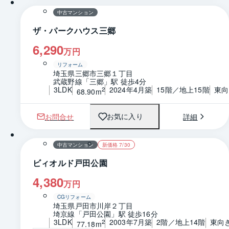
中古マンション
ザ・パークハウス三郷
6,290
万円
リフォーム
埼玉県三郷市三郷１丁目
武蔵野線「三郷」駅 徒歩4分
3LDK
2024年4月築
15階／地上15階
東向
2
68.90m
お問合せ
詳細
お気に入り
1 / 0
間取り
中古マンション
新価格 7/30
ビィオルド戸田公園
4,380
万円
CGリフォーム
埼玉県戸田市川岸２丁目
埼京線「戸田公園」駅 徒歩16分
3LDK
2003年7月築
2階／地上14階
東向
2
77.18m