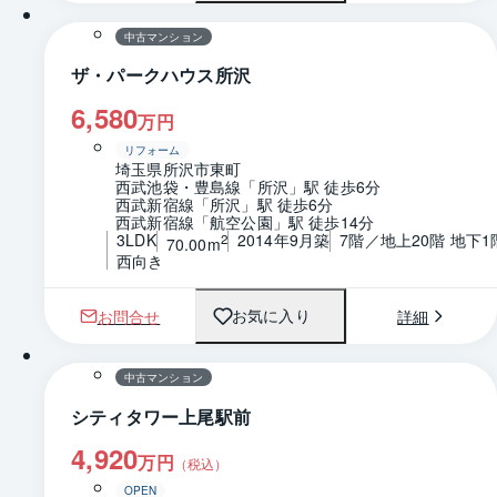
中古マンション
ザ・パークハウス所沢
6,580
万円
リフォーム
埼玉県所沢市東町
西武池袋・豊島線「所沢」駅 徒歩6分
西武新宿線「所沢」駅 徒歩6分
西武新宿線「航空公園」駅 徒歩14分
3LDK
2014年9月築
7階／地上20階 地下1
2
70.00m
西向き
お問合せ
詳細
お気に入り
1 / 0
間取り
中古マンション
シティタワー上尾駅前
4,920
万円
（税込）
OPEN