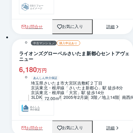
CGリフォー
ムイメージ
お問合せ
詳細
お気に入り
1 / 0
間取り
中古マンション
購入申込あり
ライオンズグローベルさいたま新都心セントアヴェ
ニュー
6,180
万円
あんしん仲介保証
埼玉県さいたま市大宮区吉敷町２丁目
京浜東北・根岸線「さいたま新都心」駅 徒歩8分
京浜東北・根岸線「大宮」駅 徒歩14分
3LDK
2005年2月築
3階／地上14階
南西
2
72.00m
あんしん
仲介保証
お問合せ
詳細
お気に入り
1 / 0
間取り