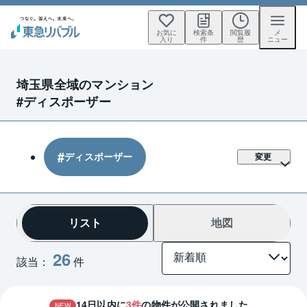
お気に
検索条
閲覧履
メ
入り
件
歴
ニュー
埼玉県全域のマンション
#ディスポーザー
ディスポーザー
変更
リスト
地図
26
該当：
件
14
日以内に
3
件
の物件が公開されました。
NEW