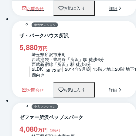
お問合せ
詳細
お気に入り
1 / 0
間取り
中古マンション
ザ・パークハウス所沢
5,880
万円
埼玉県所沢市東町
西武池袋・豊島線「所沢」駅 徒歩6分
西武新宿線「所沢」駅 徒歩6分
2LDK
2014年9月築
15階／地上20階 地下
2
58.72m
西向き
お問合せ
詳細
お気に入り
1 / 0
間取り
中古マンション
ゼファー所沢ペップスパーク
4,080
万円
（税込）
埼玉県所沢市大字本郷