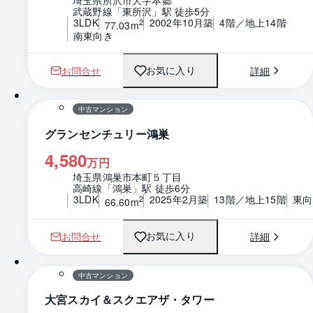
武蔵野線「東所沢」駅 徒歩5分
3LDK
2002年10月築
4階／地上14階
2
77.03m
南東向き
お問合せ
詳細
お気に入り
1 / 0
間取り
中古マンション
グランセンチュリー鴻巣
4,580
万円
埼玉県鴻巣市本町５丁目
高崎線「鴻巣」駅 徒歩6分
3LDK
2025年2月築
13階／地上15階
東向
2
66.60m
お問合せ
詳細
お気に入り
1 / 0
間取り
中古マンション
大宮スカイ＆スクエアザ・タワー