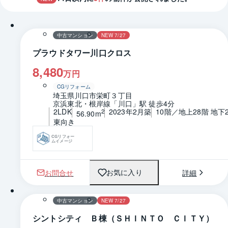
1 / 0
間取り
中古マンション
NEW 7/27
プラウドタワー川口クロス
8,480
万円
CGリフォーム
埼玉県川口市栄町３丁目
京浜東北・根岸線「川口」駅 徒歩4分
2LDK
2023年2月築
10階／地上28階 地下
2
56.90m
東向き
CGリフォー
ムイメージ
お問合せ
詳細
お気に入り
1 / 0
間取り
中古マンション
NEW 7/27
シントシティ Ｂ棟（ＳＨＩＮＴＯ ＣＩＴＹ）