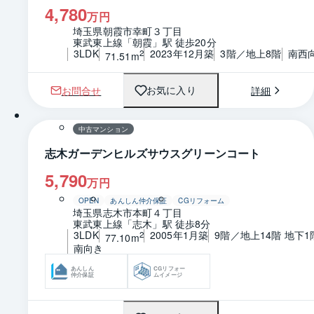
4,780
万円
埼玉県朝霞市幸町３丁目
東武東上線「朝霞」駅 徒歩20分
3LDK
2023年12月築
3階／地上8階
南西
2
71.51m
お問合せ
詳細
お気に入り
1 / 0
間取り
中古マンション
志木ガーデンヒルズサウスグリーンコート
5,790
万円
OPEN
あんしん仲介保証
CGリフォーム
埼玉県志木市本町４丁目
東武東上線「志木」駅 徒歩8分
3LDK
2005年1月築
9階／地上14階 地下1
2
77.10m
南向き
あんしん
CGリフォー
仲介保証
ムイメージ