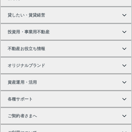
マンションの購入
売りたいTOP
貸したい・賃貸経営
新築・分譲マンションの購入
マンションの売却・査定
借りたいTOP
投資用・事業用不動産
中古マンションの購入
一戸建ての売却・査定
物件を借りる
貸したいTOP
不動産お役立ち情報
一戸建ての購入
土地の売却・査定
オフィス・店舗の賃貸
無料賃料査定
投資用・事業用不動産TOP
オリジナルブランド
新築一戸建ての購入
スピードAI査定
借りるときの流れ
マンション賃料データ
投資用不動産
不動産お役立ち情報
資産運用・活用
中古一戸建ての購入
不動産売却について
借りるガイド
賃貸管理プラン
事業用不動産
不動産AIアドバイザー Tellus Talk
当社売主リノベーションマンション
各種サポート
一棟リノベーションマンション L`GENTE（ルジェン
土地の購入
不動産査定について
リロケーションについて
マンション投資
マンションライブラリー
等価交換事業
テ）
ご契約者さまへ
不動産購入の流れ
売却サービス
貸すときの流れ
投資用マンション
人気マンションランキング
区分リノベーションマンション Lideas（リディアス）
不動産M&A
シニア向けサポート