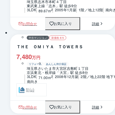
埼玉県志木市本町４丁目
東武東上線「志木」駅 徒歩9分
3LDK
2005年1月築
1階／地上12階
南向
2
89.67m
お問合せ
詳細
お気に入り
1 / 0
間取り
中古マンション
新価格 8/6
ＴＨＥ ＯＭＩＹＡ ＴＯＷＥＲＳ
7,480
万円
リフォーム
あんしん仲介保証
埼玉県さいたま市大宮区吉敷町１丁目
京浜東北・根岸線「大宮」駅 徒歩8分
3LDK
2008年12月築
2階／地上22階 地下
2
71.00m
南向き
あんしん
仲介保証
お問合せ
詳細
お気に入り
1 / 0
間取り