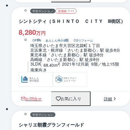
中古マンション
新価格 7/17
シントシティ（ＳＨＩＮＴＯ ＣＩＴＹ Ⅲ街区）
8,280
万円
OPEN
あんしん仲介保証
CGリフォーム
埼玉県さいたま市大宮区北袋町１丁目
京浜東北・根岸線「さいたま新都心」駅 徒歩8分
東北本線「さいたま新都心」駅 徒歩8分
高崎線「さいたま新都心」駅 徒歩8分
3LDK
2021年12月築
9階／地上15階
2
68.40m
南東向き
あんしん
CGリフォー
仲介保証
ムイメージ
お問合せ
詳細
お気に入り
1 / 0
間取り
中古マンション
シャリエ朝霞グランフィールド