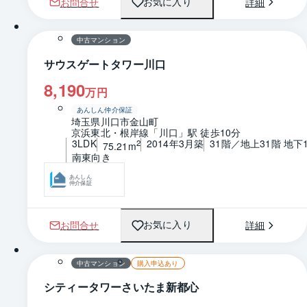
お問合せ
詳細
お気に入り
1 / 0
間取り
中古マンション
サウスゲートタワー川口
8,190
万円
あんしん仲介保証
埼玉県川口市金山町
京浜東北・根岸線「川口」駅 徒歩10分
3LDK
2014年3月築
31階／地上31階 地下
2
75.21m
南東向き
あんしん
仲介保証
お問合せ
詳細
お気に入り
1 / 0
間取り
中古マンション
購入申込あり
シティータワーさいたま新都心