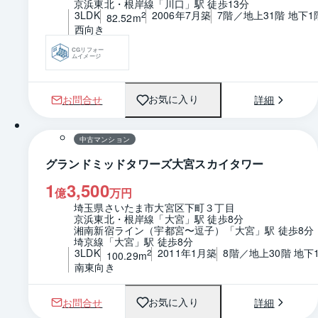
京浜東北・根岸線「川口」駅 徒歩13分
3LDK
2006年7月築
7階／地上31階 地下1
2
82.52m
西向き
CGリフォー
ムイメージ
お問合せ
詳細
お気に入り
1 / 0
間取り
中古マンション
グランドミッドタワーズ大宮スカイタワー
1
3,500
億
万円
埼玉県さいたま市大宮区下町３丁目
京浜東北・根岸線「大宮」駅 徒歩8分
湘南新宿ライン（宇都宮〜逗子）「大宮」駅 徒歩8分
埼京線「大宮」駅 徒歩8分
3LDK
2011年1月築
8階／地上30階 地下
2
100.29m
南東向き
お問合せ
詳細
お気に入り
1 / 0
間取り