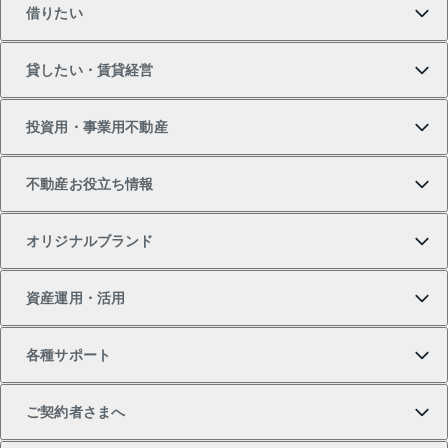
借りたい
マンションの購入
売りたいTOP
貸したい・賃貸経営
新築・分譲マンションの購入
マンションの売却・査定
借りたいTOP
投資用・事業用不動産
中古マンションの購入
一戸建ての売却・査定
物件を借りる
貸したいTOP
不動産お役立ち情報
一戸建ての購入
土地の売却・査定
オフィス・店舗の賃貸
無料賃料査定
投資用・事業用不動産TOP
オリジナルブランド
新築一戸建ての購入
スピードAI査定
借りるときの流れ
マンション賃料データ
投資用不動産
不動産お役立ち情報
資産運用・活用
中古一戸建ての購入
不動産売却について
借りるガイド
賃貸管理プラン
事業用不動産
不動産AIアドバイザー Tellus Talk
当社売主リノベーションマンション
各種サポート
一棟リノベーションマンション L`GENTE（ルジェン
土地の購入
不動産査定について
リロケーションについて
マンション投資
マンションライブラリー
等価交換事業
テ）
ご契約者さまへ
不動産購入の流れ
売却サービス
貸すときの流れ
投資用マンション
人気マンションランキング
区分リノベーションマンション Lideas（リディアス）
不動産M&A
シニア向けサポート