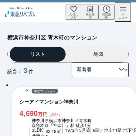
お気に
検索条
閲覧履
メ
入り
件
歴
ニュー
横浜市神奈川区 青木町のマンション
リスト
地図
3
該当：
件
1 / 0
間取り
中古マンション
シーアイマンション神奈川
4,690
万円
（税込）
神奈川県横浜市神奈川区青木町
京急本線「神奈川」駅 徒歩1分
3LDK
1972年3月築
6階／地上11階 地下1
2
62.19m