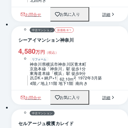
北西向き
お問合せ
詳細
お気に入り
1 / 0
間取り
中古マンション
新価格 8/1
シーアイマンション神奈川
4,580
万円
（税込）
リフォーム
神奈川県横浜市神奈川区青木町
京急本線「神奈川」駅 徒歩1分
東海道本線「横浜」駅 徒歩9分
2LDK＋納戸×1
1972年3月築
2
62.10m
4階／地上11階 地下1階
南向き
お問合せ
詳細
お気に入り
1 / 0
間取り
中古マンション
セルアージュ横濱カレイド