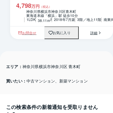
4,798
万円
（税込）
神奈川県横浜市神奈川区青木町
東海道本線「横浜」駅 徒歩10分
1LDK
2018年7月築
3階／地上11階
南東
2
38.11m
お問合せ
詳細
お気に入り
エリア：
神奈川県横浜市神奈川区 青木町
買いたい：
中古マンション、新築マンション
この検索条件の新着通知を受取りません