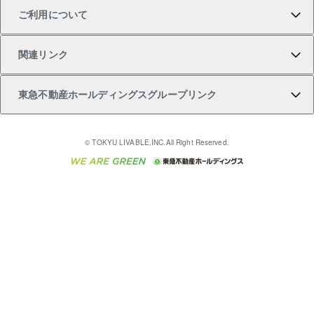
ご利用について
投資用一棟レジデンスWELL SQUARE（ウェルスクエ
注目キーワード物件特集
不動産売却の流れ
貸すガイド
マンション一棟
暮らしに役立つ不動産メディア 「Lnote」
アセットマネジメント・出資
相続サポート
ご契約者さまサポートメニュー
ア）
関連リンク
購入ガイド
不動産買換えの流れ
アパート経営
不動産相場・不動産価格情報
不動産小口投資 LEGACIA（レガシア）
リフォームサポート
ご紹介・再契約特典
本人確認に関するお客様へのお願い
東急不動産ホールディングスグループリンク
売却ガイド
アパート投資用物件
不動産売却FAQ
入居者様専用-各種ご案内（賃貸）
金融商品取引について
すまいValue
多言語対応
English
繁体中文
簡体中文
これからご結婚される方に東急百貨店のブライダルク
© TOKYU LIVABLE,INC.All Right Reserved.
収益物件
不動産コラム・ニュース
東急こすもす会「こすもすWeb」
東急リバブル ソーシャルメディアポリシー
東急不動産
ラブ
ご意見・お問い合わせ（金融商品取引専用の相談・お
人材サービスのご用命は 東急リバブルスタッフ株式会
ビル購入（ビル一棟）
不動産用語集
東急コミュニティー
問い合わせ窓口）
社まで
投資用不動産の売却査定
不動産なんでもネット相談室
保険募集におけるプライバシー・ポリシー
東北の逸品を贈ります 東北すぐれものセレクション
東急リバブル
ダイレクトメール（郵送物）・Eメールなどの送付停
事業用不動産の売却査定
住まいの税金
民泊の開業・運営のご相談は「ReINN株式会社」まで
東急住宅リース
止について
海外不動産
物件一括検索（購入＆賃貸）
宅地建物取引業者の皆様へ
学生情報センター（ナジック）