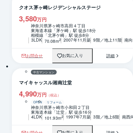
クオス茅ヶ崎レジデンシャルステージ
3,580
万円
神奈川県茅ヶ崎市高田４丁目
東海道本線「茅ケ崎」駅 徒歩18分
相模線「北茅ケ崎」駅 徒歩8分
3LDK
2007年11月築
9階／地上11階
南向
2
70.08m
お問合せ
詳細
お気に入り
1 / 0
間取り
中古マンション
マイキャッスル湘南辻堂
4,990
万円
（税込）
OPEN
リフォーム
神奈川県茅ヶ崎市小和田２丁目
東海道本線「辻堂」駅 徒歩16分
4LDK
1997年7月築
3階／地上6階
南西
2
101.93m
お問合せ
詳細
お気に入り