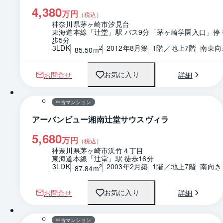
4,380
万円
（税込）
神奈川県茅ヶ崎市汐見台
東海道本線「辻堂」駅 バス9分「茅ヶ崎学園入口」停 
歩5分
3LDK
2012年8月築
1階／地上7階
南東向
2
85.50m
お問合せ
詳細
お気に入り
1 / 0
間取り
中古マンション
アーバンビュー湘南辻堂サウスヴィラ
5,680
万円
（税込）
神奈川県茅ヶ崎市浜竹４丁目
東海道本線「辻堂」駅 徒歩16分
3LDK
2003年2月築
1階／地上7階
南向き
2
87.84m
お問合せ
詳細
お気に入り
1 / 0
間取り
中古マンション