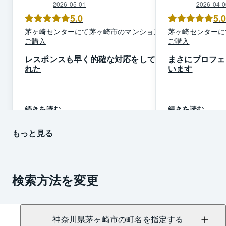
2026-05-01
2026-04-0
5.0
5.
茅ヶ崎
センター
にて
茅ヶ崎市
の
マンション
を
茅ヶ崎
センター
に
ご購入
ご購入
レスポンスも早く的確な対応をしてく
まさにプロフェ
れた
います
続きを読む
続きを読む
もっと見る
検索方法を変更
神奈川県茅ヶ崎市の町名を指定する