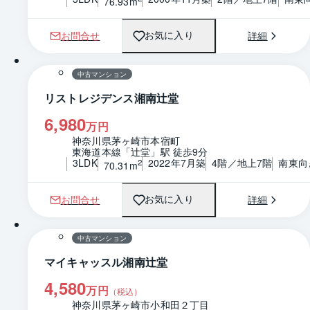
76.93m
お問合せ
詳細
お気に入り
1 / 0
間取り
中古マンション
リストレジデンス湘南辻堂
6,980
万円
神奈川県茅ヶ崎市本宿町
東海道本線「辻堂」駅 徒歩9分
3LDK
2022年7月築
4階／地上7階
南東向
2
70.31m
お問合せ
詳細
お気に入り
1 / 0
間取り
中古マンション
マイキャッスル湘南辻堂
4,580
万円
（税込）
神奈川県茅ヶ崎市小和田２丁目