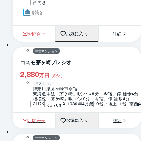
西向き
あんしん
仲介保証
お問合せ
詳細
お気に入り
1 / 0
間取り
中古マンション
コスモ茅ヶ崎プレシオ
2,880
万円
（税込）
リフォーム
神奈川県茅ヶ崎市今宿
東海道本線「茅ケ崎」駅 バス9分「今宿」停 徒歩4分
相模線「茅ケ崎」駅 バス9分「今宿」停 徒歩4分
3LDK
1989年4月築
9階／地上11階
南西
2
86.70m
お問合せ
詳細
お気に入り
1 / 0
間取り
中古マンション