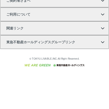
ご契約者さまへ
不動産購入の流れ
売却サービス
貸すときの流れ
投資用マンション
人気マンションランキング
区分リノベーションマンション Lideas（リディアス）
不動産M&A
シニア向けサポート
ご利用について
投資用一棟レジデンスWELL SQUARE（ウェルスクエ
注目キーワード物件特集
不動産売却の流れ
貸すガイド
マンション一棟
暮らしに役立つ不動産メディア 「Lnote」
アセットマネジメント・出資
相続サポート
ご契約者さまサポートメニュー
ア）
関連リンク
購入ガイド
不動産買換えの流れ
アパート経営
不動産相場・不動産価格情報
不動産小口投資 LEGACIA（レガシア）
リフォームサポート
ご紹介・再契約特典
本人確認に関するお客様へのお願い
東急不動産ホールディングスグループリンク
売却ガイド
アパート投資用物件
不動産売却FAQ
入居者様専用-各種ご案内（賃貸）
金融商品取引について
すまいValue
多言語対応
English
繁体中文
簡体中文
これからご結婚される方に東急百貨店のブライダルク
© TOKYU LIVABLE,INC.All Right Reserved.
収益物件
不動産コラム・ニュース
東急こすもす会「こすもすWeb」
東急リバブル ソーシャルメディアポリシー
東急不動産
ラブ
ご意見・お問い合わせ（金融商品取引専用の相談・お
人材サービスのご用命は 東急リバブルスタッフ株式会
ビル購入（ビル一棟）
不動産用語集
東急コミュニティー
問い合わせ窓口）
社まで
投資用不動産の売却査定
不動産なんでもネット相談室
保険募集におけるプライバシー・ポリシー
東北の逸品を贈ります 東北すぐれものセレクション
東急リバブル
ダイレクトメール（郵送物）・Eメールなどの送付停
事業用不動産の売却査定
住まいの税金
民泊の開業・運営のご相談は「ReINN株式会社」まで
東急住宅リース
止について