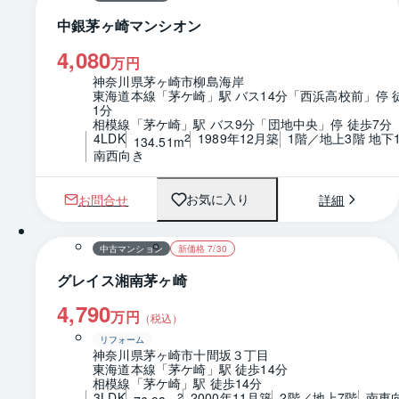
中銀茅ヶ崎マンシオン
4,080
万円
神奈川県茅ヶ崎市柳島海岸
東海道本線「茅ケ崎」駅 バス14分「西浜高校前」停 
1分
相模線「茅ケ崎」駅 バス9分「団地中央」停 徒歩7分
4LDK
1989年12月築
1階／地上3階 地下
2
134.51m
南西向き
お問合せ
詳細
お気に入り
1 / 0
間取り
中古マンション
新価格 7/30
グレイス湘南茅ヶ崎
4,790
万円
（税込）
リフォーム
神奈川県茅ヶ崎市十間坂３丁目
東海道本線「茅ケ崎」駅 徒歩14分
相模線「茅ケ崎」駅 徒歩14分
3LDK
2000年11月築
2階／地上7階
南東
2