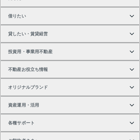
買いたいTOP
借りたい
マンションの購入
売りたいTOP
貸したい・賃貸経営
新築・分譲マンションの購入
マンションの売却・査定
借りたいTOP
投資用・事業用不動産
中古マンションの購入
一戸建ての売却・査定
物件を借りる
貸したいTOP
不動産お役立ち情報
一戸建ての購入
土地の売却・査定
オフィス・店舗の賃貸
無料賃料査定
投資用・事業用不動産TOP
オリジナルブランド
新築一戸建ての購入
スピードAI査定
借りるときの流れ
マンション賃料データ
投資用不動産
不動産お役立ち情報
資産運用・活用
中古一戸建ての購入
不動産売却について
借りるガイド
賃貸管理プラン
事業用不動産
不動産AIアドバイザー Tellus Talk
当社売主リノベーションマンション
各種サポート
一棟リノベーションマンション L`GENTE（ルジェン
土地の購入
不動産査定について
リロケーションについて
マンション投資
マンションライブラリー
等価交換事業
テ）