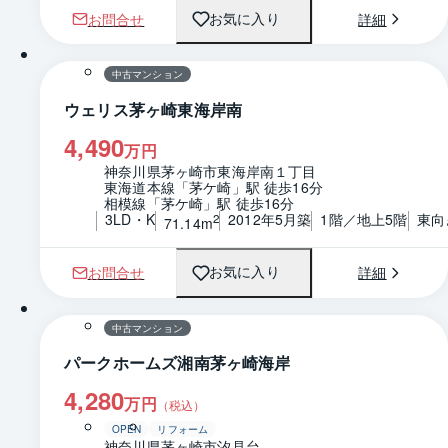
お問合せ
詳細
お気に入り
1 / 0
間取り
中古マンション
ウェリス茅ヶ崎東海岸南
4,490
万円
神奈川県茅ヶ崎市東海岸南１丁目
東海道本線「茅ケ崎」駅 徒歩16分
相模線「茅ケ崎」駅 徒歩16分
3LD・K
2012年5月築
1階／地上5階
東向
2
71.14m
お問合せ
詳細
お気に入り
1 / 0
間取り
中古マンション
パークホームズ湘南茅ヶ崎海岸
4,280
万円
（税込）
OPEN
リフォーム
神奈川県茅ヶ崎市汐見台