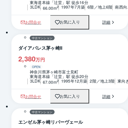
東海道本線「辻堂」駅 徒歩16分
3LDK
1997年7月築
6階／地上6階
南西向
2
66.00m
お問合せ
詳細
お気に入り
1 / 0
間取り
中古マンション
ダイアパレス茅ヶ崎Ⅱ
2,380
万円
OPEN
神奈川県茅ヶ崎市富士見町
東海道本線「辻堂」駅 徒歩20分
3LDK
1995年12月築
2階／地上3階
東向
2
67.00m
お問合せ
詳細
お気に入り
1 / 0
間取り
中古マンション
エンゼル茅ヶ崎リバーヴェール