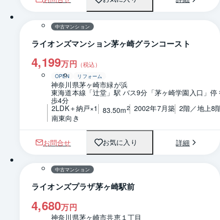
1 / 0
間取り
中古マンション
ライオンズマンション茅ヶ崎グランコースト
4,199
万円
（税込）
OPEN
リフォーム
神奈川県茅ヶ崎市緑が浜
東海道本線「辻堂」駅 バス9分「茅ヶ崎学園入口」停 
歩4分
2LDK＋納戸×1
2002年7月築
2階／地上8
2
83.50m
南東向き
お問合せ
詳細
お気に入り
1 / 0
間取り
中古マンション
ライオンズプラザ茅ヶ崎駅前
4,680
万円
神奈川県茅ヶ崎市共恵１丁目