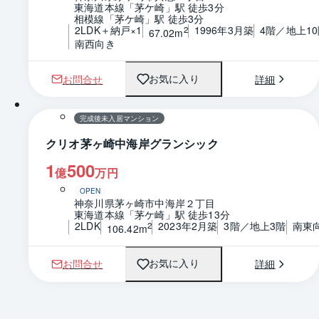
東海道本線「茅ケ崎」駅 徒歩3分
相模線「茅ケ崎」駅 徒歩3分
2LDK＋納戸×1
1996年3月築
4階／地上1
2
67.02m
南西向き
お問合せ
詳細
お気に入り
1 / 0
間取り
完成後未入居マンション
クリオ茅ヶ崎中海岸グランシック
1
500
億
万円
OPEN
神奈川県茅ヶ崎市中海岸２丁目
東海道本線「茅ケ崎」駅 徒歩13分
2LDK
2023年2月築
3階／地上3階
南東
2
106.42m
お問合せ
詳細
お気に入り