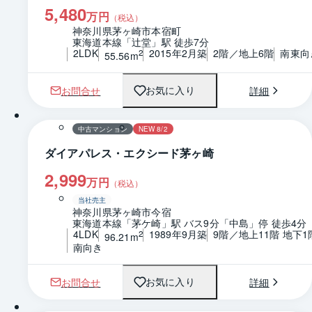
5,480
万円
（税込）
神奈川県茅ヶ崎市本宿町
東海道本線「辻堂」駅 徒歩7分
2LDK
2015年2月築
2階／地上6階
南東向
2
55.56m
お問合せ
詳細
お気に入り
1 / 0
中古マンション
NEW 8/2
ダイアパレス・エクシード茅ヶ崎
2,999
万円
（税込）
当社売主
神奈川県茅ヶ崎市今宿
東海道本線「茅ケ崎」駅 バス9分「中島」停 徒歩4分
4LDK
1989年9月築
9階／地上11階 地下1
2
96.21m
南向き
お問合せ
詳細
お気に入り
1 / 0
間取り