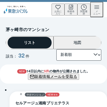
お気に
検索条
閲覧履
メ
入り
件
歴
ニュー
茅ヶ崎市のマンション
リスト
地図
32
該当：
件
14
日以内に
5
件
の物件が公開されました。
NEW
新着情報メールを受取る
1 / 0
中古マンション
NEW 8/6
セルアージュ湘南ブリエテラス