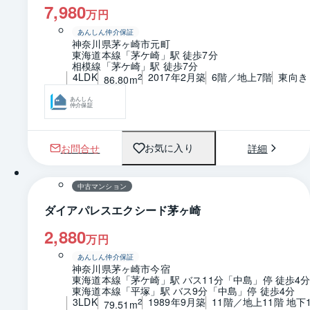
7,980
万円
あんしん仲介保証
神奈川県茅ヶ崎市元町
東海道本線「茅ケ崎」駅 徒歩7分
相模線「茅ケ崎」駅 徒歩7分
4LDK
2017年2月築
6階／地上7階
東向き
2
86.80m
あんしん
仲介保証
お問合せ
詳細
お気に入り
1 / 0
間取り
中古マンション
ダイアパレスエクシード茅ヶ崎
2,880
万円
あんしん仲介保証
神奈川県茅ヶ崎市今宿
東海道本線「茅ケ崎」駅 バス11分「中島」停 徒歩4
東海道本線「平塚」駅 バス9分「中島」停 徒歩4分
3LDK
1989年9月築
11階／地上11階 地下
2
79.51m