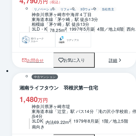
4,790
万円
（税込）
リノベーション
リフォーム
3Dウォーク
当社売主
神奈川県茅ヶ崎市中海岸４丁目
東海道本線「茅ケ崎」駅 徒歩13分
相模線「茅ケ崎」駅 徒歩13分
3LD・K
1997年5月築
4階／地上6階
西向
2
78.25m
3Dウォーク
リディアス
スルー
お問合せ
詳細
お気に入り
1 / 0
間取り
中古マンション
湘南ライフタウン 羽根沢第一住宅
1,480
万円
神奈川県茅ヶ崎市堤
東海道本線「辻堂」駅 バス14分「滝の沢小学校前」停
歩4分
3LDK
1979年8月築
1階／地上5階
2
内法69.22m
南向き