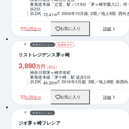
東海道本線「辻堂」駅 バス9分「茅ヶ崎学園入口」停 
歩2分
2LDK
2004年10月築
2階／地上5階
西向
2
72.41m
お問合せ
詳細
お気に入り
1 / 0
間取り
中古マンション
新価格 8/6
リストレジデンス茅ヶ崎
3,890
万円
（税込）
神奈川県茅ヶ崎市幸町
東海道本線「茅ケ崎」駅 徒歩3分
2LDK
2016年3月築
3階／地上8階
南西向
2
46.20m
お問合せ
詳細
お気に入り
1 / 0
間取り
中古マンション
ジオ茅ヶ崎フレシア