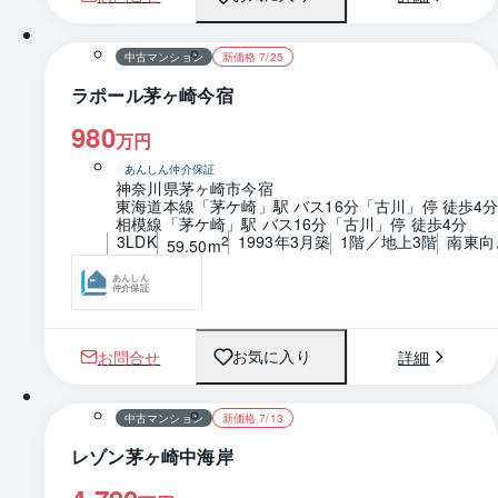
1 / 0
間取り
中古マンション
新価格 7/25
ラポール茅ヶ崎今宿
980
万円
あんしん仲介保証
神奈川県茅ヶ崎市今宿
東海道本線「茅ケ崎」駅 バス16分「古川」停 徒歩4
相模線「茅ケ崎」駅 バス16分「古川」停 徒歩4分
3LDK
1993年3月築
1階／地上3階
南東向
2
59.50m
あんしん
仲介保証
お問合せ
詳細
お気に入り
1 / 0
間取り
中古マンション
新価格 7/13
レゾン茅ヶ崎中海岸