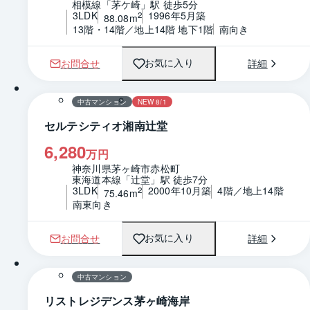
相模線「茅ケ崎」駅 徒歩5分
3LDK
1996年5月築
2
88.08m
13階・14階／地上14階 地下1階
南向き
お問合せ
詳細
お気に入り
1 / 0
間取り
中古マンション
NEW 8/1
セルテシティオ湘南辻堂
6,280
万円
神奈川県茅ヶ崎市赤松町
東海道本線「辻堂」駅 徒歩7分
3LDK
2000年10月築
4階／地上14階
2
75.46m
南東向き
お問合せ
詳細
お気に入り
1 / 0
中古マンション
リストレジデンス茅ヶ崎海岸