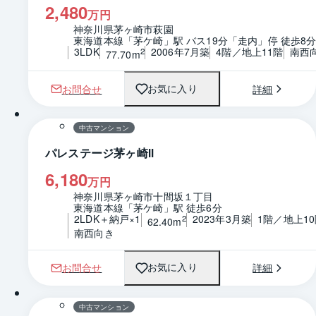
2,480
万円
神奈川県茅ヶ崎市萩園
東海道本線「茅ケ崎」駅 バス19分「走内」停 徒歩8
3LDK
2006年7月築
4階／地上11階
南西
2
77.70m
お問合せ
詳細
お気に入り
1 / 0
間取り
中古マンション
パレステージ茅ヶ崎Ⅱ
6,180
万円
神奈川県茅ヶ崎市十間坂１丁目
東海道本線「茅ケ崎」駅 徒歩6分
2LDK＋納戸×1
2023年3月築
1階／地上1
2
62.40m
南西向き
お問合せ
詳細
お気に入り
1 / 0
間取り
中古マンション