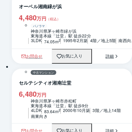
オーベル湘南緑が浜
4,480
万円
（税込）
パノラマ
神奈川県茅ヶ崎市緑が浜
東海道本線「辻堂」駅 徒歩22分
3LDK
1995年2月築
4階／地上5階
南西向
2
74.05m
お問合せ
詳細
お気に入り
1 / 0
間取り
中古マンション
セルテシティオ湘南辻堂
6,480
万円
神奈川県茅ヶ崎市赤松町
東海道本線「辻堂」駅 徒歩9分
4LDK
2000年10月築
3階／地上14階
2
83.64m
南東向き
お問合せ
詳細
お気に入り