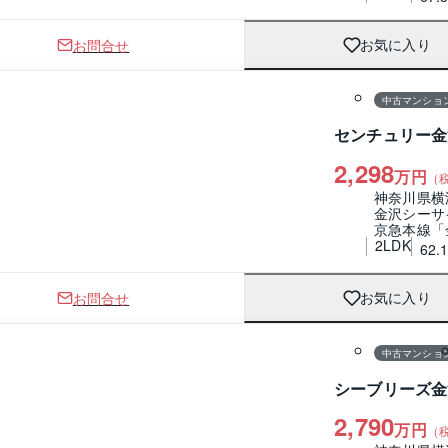
お問合せ
お気に入り
1 / 0
間取り
中古マンショ
センチュリー金
2,298
万円
（
神奈川県横
金沢シーサ
京急本線「
2LDK
62.
お問合せ
お気に入り
1 / 0
間取り
中古マンショ
シーブリーズ金
2,790
万円
（