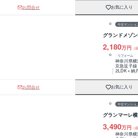
お問合せ
お気に入り
1 / 0
間取り
中古マンショ
グランドメゾン
2,180
万円
（
リフォーム
神奈川県横
京急逗子線
2LDK＋納
お問合せ
お気に入り
1 / 0
間取り
中古マンショ
グランマーレ横
3,490
万円
（
神奈川県横