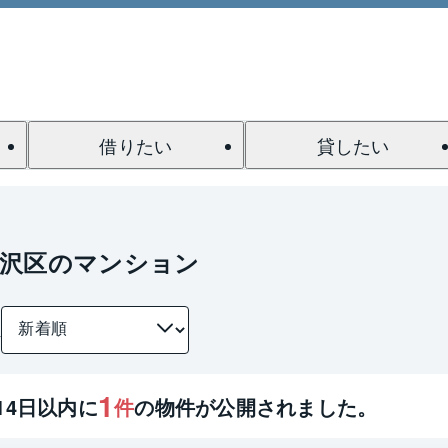
借りたい
貸したい
金沢区のマンション
件
1
14
日以内に
件
の物件が公開されました。
1 / 0
間取り