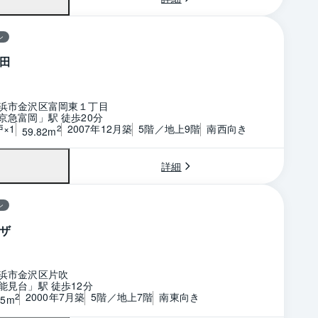
ン
田
浜市金沢区富岡東１丁目
京急富岡」駅 徒歩20分
戸×1
2007年12月築
5階／地上9階
南西向き
2
59.82m
詳細
ン
ザ
浜市金沢区片吹
能見台」駅 徒歩12分
2000年7月築
5階／地上7階
南東向き
2
45m