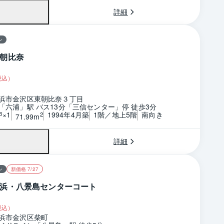
詳細
ン
朝比奈
税込）
浜市金沢区東朝比奈３丁目
「六浦」駅 バス13分「三信センター」停 徒歩3分
戸×1
1994年4月築
1階／地上5階
南向き
2
71.99m
詳細
ン
新価格 7/27
浜・八景島センターコート
税込）
浜市金沢区柴町