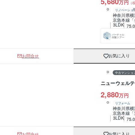
5,680
万円
（
リノベーショ
神奈川県横
京急本線「
3LDK
75.
バーチャル
内覧ツアー
お問合せ
お気に入り
1 / 0
間取り
中古マンショ
ニューウェルテ
2,880
万円
リフォーム
神奈川県横
京急本線「
3LDK
75.
お問合せ
お気に入り