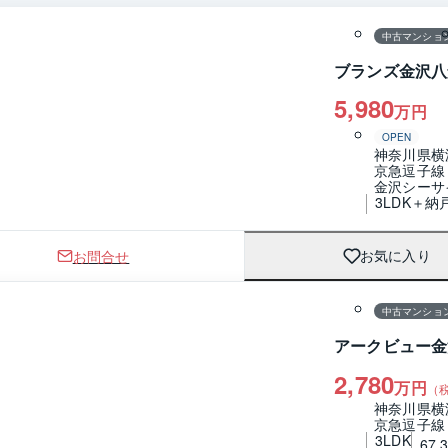
中古マンショ
ブランズ金沢八
5,980
万円
OPEN
神奈川県横
京急逗子線
金沢シーサ
3LDK＋納
お問合せ
お気に入り
1 / 0
中古マンショ
アークビュー金
2,780
万円
（
神奈川県横
京急逗子線
3LDK
67.