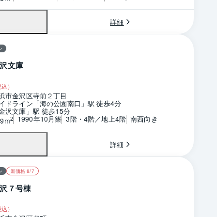
詳細
ン
沢文庫
税込）
浜市金沢区寺前２丁目
イドライン「海の公園南口」駅 徒歩4分
金沢文庫」駅 徒歩15分
1990年10月築
3階・4階／地上4階
南西向き
2
19m
詳細
ン
新価格 8/7
沢７号棟
税込）