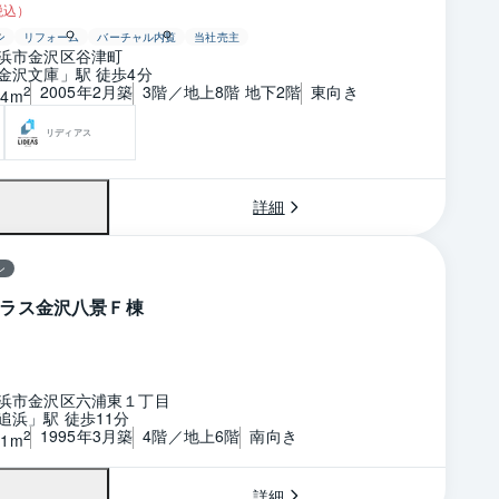
税込）
ン
リフォーム
バーチャル内覧
当社売主
浜市金沢区谷津町
金沢文庫」駅 徒歩4分
2005年2月築
3階／地上8階 地下2階
東向き
2
04m
リディアス
詳細
ン
ラス金沢八景Ｆ棟
浜市金沢区六浦東１丁目
追浜」駅 徒歩11分
1995年3月築
4階／地上6階
南向き
2
01m
詳細