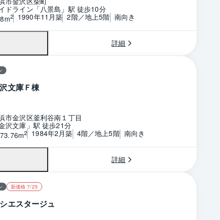
浜市金沢区柴町
イドライン「八景島」駅 徒歩10分
1990年11月築
2階／地上5階
南向き
2
48m
詳細
ン
沢文庫Ｆ棟
浜市金沢区釜利谷南１丁目
金沢文庫」駅 徒歩21分
1984年2月築
4階／地上5階
南向き
2
73.76m
詳細
ン
新価格 7/25
シエスタージュ