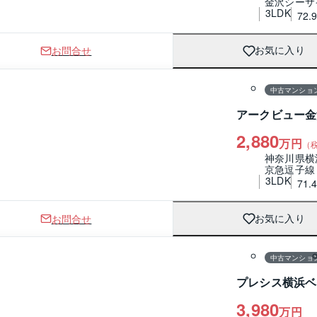
金沢シーサ
3LDK
72.
お問合せ
お気に入り
1 / 0
間取り
中古マンショ
アークビュー金
2,880
万円
（
神奈川県横
京急逗子線
3LDK
71.
お問合せ
お気に入り
1 / 0
間取り
中古マンショ
プレシス横浜ベ
3,980
万円