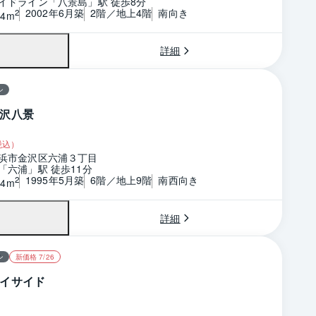
イドライン「八景島」駅 徒歩8分
2002年6月築
2階／地上4階
南向き
2
94m
詳細
ン
沢八景
税込）
浜市金沢区六浦３丁目
「六浦」駅 徒歩11分
1995年5月築
6階／地上9階
南西向き
2
44m
詳細
ン
新価格 7/26
イサイド