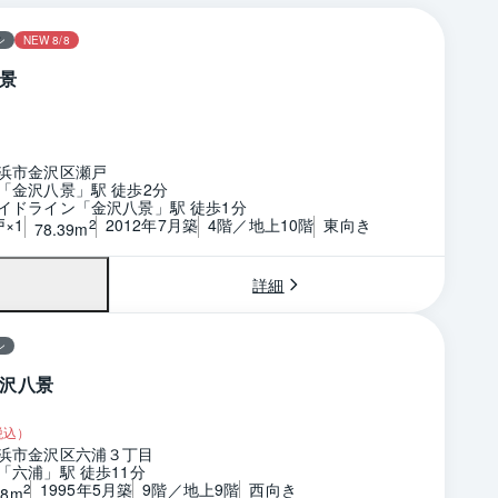
ン
NEW 8/8
景
浜市金沢区瀬戸
「金沢八景」駅 徒歩2分
イドライン「金沢八景」駅 徒歩1分
戸×1
2012年7月築
4階／地上10階
東向き
2
78.39m
詳細
ン
沢八景
税込）
浜市金沢区六浦３丁目
「六浦」駅 徒歩11分
1995年5月築
9階／地上9階
西向き
2
38m