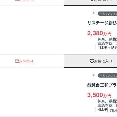
1 / 0
間取り
中古マンショ
リステージ新杉
2,380
万円
神奈川県横
京急本線「
1LDK＋納
お問合せ
お気に入り
1 / 0
間取り
中古マンショ
能見台三和プラ
3,500
万円
神奈川県横
京急本線「
4LDK
76.