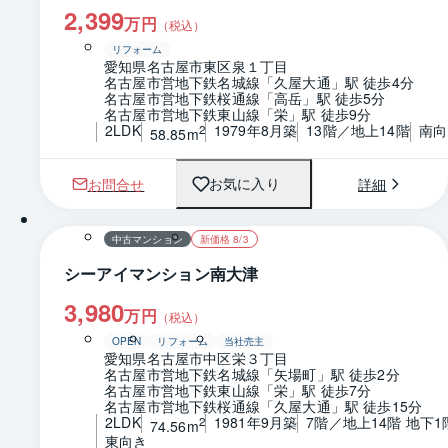
2,399
万円
（税込）
リフォーム
愛知県名古屋市東区泉１丁目
名古屋市営地下鉄名城線「久屋大通」駅 徒歩4分
名古屋市営地下鉄桜通線「高岳」駅 徒歩5分
名古屋市営地下鉄東山線「栄」駅 徒歩9分
2LDK
1979年8月築
13階／地上14階
南向
2
58.85m
お問合せ
詳細
お気に入り
1 / 0
間取り
中古マンション
新価格 8/3
シーアイマンション南大津
3,980
万円
（税込）
OPEN
リフォーム
当社売主
愛知県名古屋市中区栄３丁目
名古屋市営地下鉄名城線「矢場町」駅 徒歩2分
名古屋市営地下鉄東山線「栄」駅 徒歩7分
名古屋市営地下鉄桜通線「久屋大通」駅 徒歩15分
2LDK
1981年9月築
7階／地上14階 地下1
2
74.56m
東向き