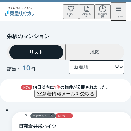
お気に
検索条
閲覧履
メ
入り
件
歴
ニュー
栄駅のマンション
リスト
地図
10
該当：
件
14
日以内に
1
件
の物件が公開されました。
NEW
新着情報メールを受取る
1 / 0
間取り
中古マンション
NEW 8/6
日商岩井栄ハイツ