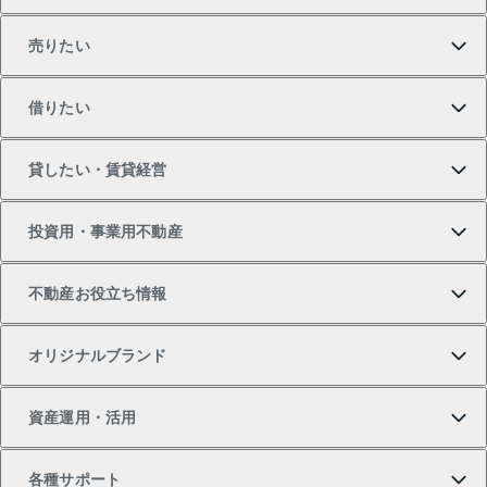
売りたい
買いたいTOP
借りたい
マンションの購入
売りたいTOP
貸したい・賃貸経営
新築・分譲マンションの購入
マンションの売却・査定
借りたいTOP
投資用・事業用不動産
中古マンションの購入
一戸建ての売却・査定
物件を借りる
貸したいTOP
不動産お役立ち情報
一戸建ての購入
土地の売却・査定
オフィス・店舗の賃貸
無料賃料査定
投資用・事業用不動産TOP
オリジナルブランド
新築一戸建ての購入
スピードAI査定
借りるときの流れ
マンション賃料データ
投資用不動産
不動産お役立ち情報
資産運用・活用
中古一戸建ての購入
不動産売却について
借りるガイド
賃貸管理プラン
事業用不動産
不動産AIアドバイザー Tellus Talk
当社売主リノベーションマンション
各種サポート
一棟リノベーションマンション L`GENTE（ルジェン