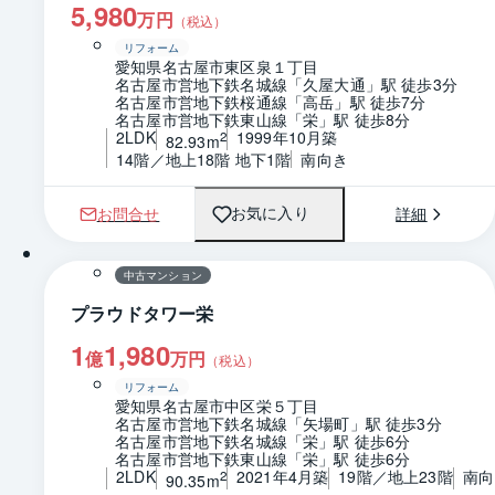
5,980
万円
（税込）
リフォーム
愛知県名古屋市東区泉１丁目
名古屋市営地下鉄名城線「久屋大通」駅 徒歩3分
名古屋市営地下鉄桜通線「高岳」駅 徒歩7分
名古屋市営地下鉄東山線「栄」駅 徒歩8分
2LDK
1999年10月築
2
82.93m
14階／地上18階 地下1階
南向き
お問合せ
詳細
お気に入り
1 / 0
間取り
中古マンション
プラウドタワー栄
1
1,980
億
万円
（税込）
リフォーム
愛知県名古屋市中区栄５丁目
名古屋市営地下鉄名城線「矢場町」駅 徒歩3分
名古屋市営地下鉄名城線「栄」駅 徒歩6分
名古屋市営地下鉄東山線「栄」駅 徒歩6分
2LDK
2021年4月築
19階／地上23階
南向
2
90.35m