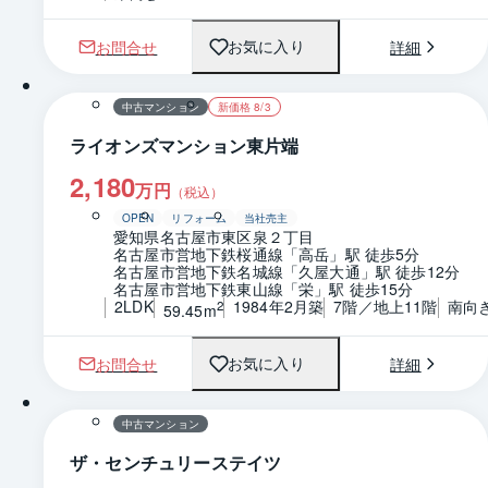
お問合せ
詳細
お気に入り
1 / 0
間取り
中古マンション
新価格 8/3
ライオンズマンション東片端
2,180
万円
（税込）
OPEN
リフォーム
当社売主
愛知県名古屋市東区泉２丁目
名古屋市営地下鉄桜通線「高岳」駅 徒歩5分
名古屋市営地下鉄名城線「久屋大通」駅 徒歩12分
名古屋市営地下鉄東山線「栄」駅 徒歩15分
2LDK
1984年2月築
7階／地上11階
南向
2
59.45m
お問合せ
詳細
お気に入り
1 / 0
間取り
中古マンション
ザ・センチュリーステイツ