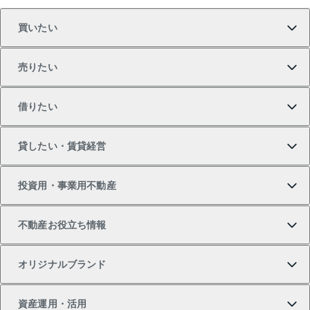
買いたい
売りたい
買いたいTOP
借りたい
マンションの購入
売りたいTOP
貸したい・賃貸経営
新築・分譲マンションの購入
マンションの売却・査定
借りたいTOP
投資用・事業用不動産
中古マンションの購入
一戸建ての売却・査定
物件を借りる
貸したいTOP
不動産お役立ち情報
一戸建ての購入
土地の売却・査定
オフィス・店舗の賃貸
無料賃料査定
投資用・事業用不動産TOP
オリジナルブランド
新築一戸建ての購入
スピードAI査定
借りるときの流れ
マンション賃料データ
投資用不動産
不動産お役立ち情報
資産運用・活用