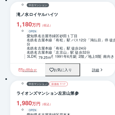
中古マンション
滝ノ水ロイヤルハイツ
1,180
万円
（税込）
OPEN
愛知県名古屋市緑区砂田１丁目
名鉄名古屋本線「有松」駅 バス12分「鴻仏目」停 徒
分
名鉄名古屋本線「有松」駅 徒歩24分
名鉄名古屋本線「左京山」駅 徒歩32分
3LDK
1991年6月築
2階／地上5階
南向き
2
79.25m
お問合せ
詳細
お気に入り
1 / 0
間取り
中古マンション
新価格 7/17
ライオンズマンション左京山第参
1,980
万円
（税込）
OPEN
愛知県名古屋市緑区四本木