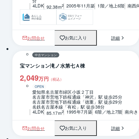
分
4LDK
2005年11月築
1階／地上6階
南西
2
92.38m
あんしん
CGリフォー
仲介保証
ムイメージ
お問合せ
詳細
お気に入り
1 / 0
間取り
中古マンション
宝マンション滝ノ水第七Ａ棟
2,049
万円
（税込）
OPEN
愛知県名古屋市緑区小坂２丁目
名古屋市営地下鉄桜通線「神沢」駅 徒歩25分
名古屋市営地下鉄桜通線「徳重」駅 徒歩29分
名鉄名古屋本線「有松」駅 徒歩38分
4LDK
1995年7月築
6階／地上7階
南向き
2
85.17m
お問合せ
詳細
お気に入り
1 / 0
間取り