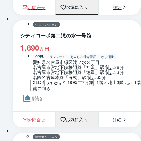
お問合せ
詳細
お気に入り
1 / 0
間取り
中古マンション
シティコーポ第二滝の水一号館
1,890
万円
OPEN
リフォーム
あんしん仲介保証
かし保険
愛知県名古屋市緑区滝ノ水３丁目
名古屋市営地下鉄桜通線「神沢」駅 徒歩26分
名古屋市営地下鉄桜通線「徳重」駅 徒歩33分
名鉄名古屋本線「有松」駅 徒歩35分
3LDK
1995年7月築
1階／地上3階 地下1
2
83.32m
南西向き
あんしん
仲介保証
お問合せ
詳細
お気に入り
1 / 0
間取り
中古マンション