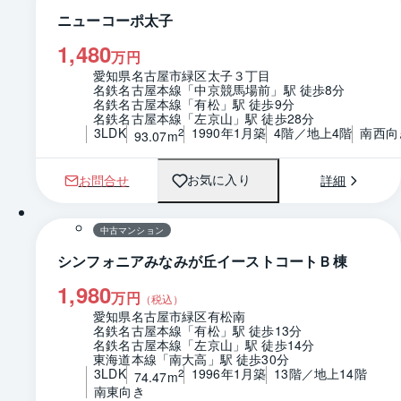
ニューコーポ太子
1,480
万円
愛知県名古屋市緑区太子３丁目
名鉄名古屋本線「中京競馬場前」駅 徒歩8分
名鉄名古屋本線「有松」駅 徒歩9分
名鉄名古屋本線「左京山」駅 徒歩28分
3LDK
1990年1月築
4階／地上4階
南西向
2
93.07m
お問合せ
詳細
お気に入り
1 / 0
間取り
中古マンション
シンフォニアみなみが丘イーストコートＢ棟
1,980
万円
（税込）
愛知県名古屋市緑区有松南
名鉄名古屋本線「有松」駅 徒歩13分
名鉄名古屋本線「左京山」駅 徒歩14分
東海道本線「南大高」駅 徒歩30分
3LDK
1996年1月築
13階／地上14階
2
74.47m
南東向き