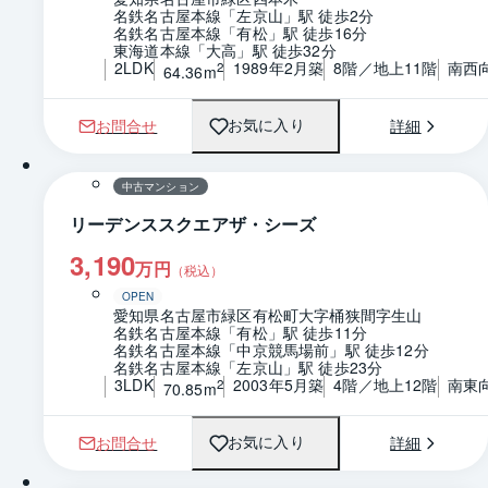
名鉄名古屋本線「左京山」駅 徒歩2分
名鉄名古屋本線「有松」駅 徒歩16分
東海道本線「大高」駅 徒歩32分
2LDK
1989年2月築
8階／地上11階
南西
2
64.36m
お問合せ
詳細
お気に入り
1 / 0
間取り
中古マンション
リーデンススクエアザ・シーズ
3,190
万円
（税込）
OPEN
愛知県名古屋市緑区有松町大字桶狭間字生山
名鉄名古屋本線「有松」駅 徒歩11分
名鉄名古屋本線「中京競馬場前」駅 徒歩12分
名鉄名古屋本線「左京山」駅 徒歩23分
3LDK
2003年5月築
4階／地上12階
南東
2
70.85m
お問合せ
詳細
お気に入り
1 / 0
間取り