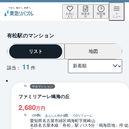
お気に
検索条
閲覧履
メ
入り
件
歴
ニュー
有松駅のマンション
リスト
地図
11
該当：
件
1 / 0
間取り
中古マンション
ファミリアーレ鳴海の丘
2,680
万円
OPEN
あんしん仲介保証
CGリフォーム
愛知県名古屋市緑区鳴海町字尾崎山
名鉄名古屋本線「有松」駅 バス5分「鳴海団地」停 徒