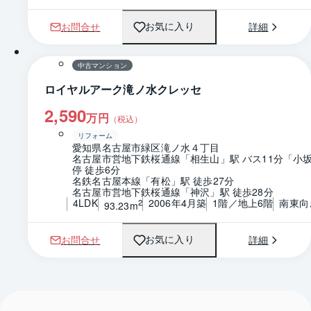
お問合せ
詳細
お気に入り
1 / 0
間取り
中古マンション
ロイヤルアーク滝ノ水クレッセ
2,590
万円
（税込）
リフォーム
愛知県名古屋市緑区滝ノ水４丁目
名古屋市営地下鉄桜通線「相生山」駅 バス11分「小
停 徒歩6分
名鉄名古屋本線「有松」駅 徒歩27分
名古屋市営地下鉄桜通線「神沢」駅 徒歩28分
4LDK
2006年4月築
1階／地上6階
南東向
2
93.23m
お問合せ
詳細
お気に入り