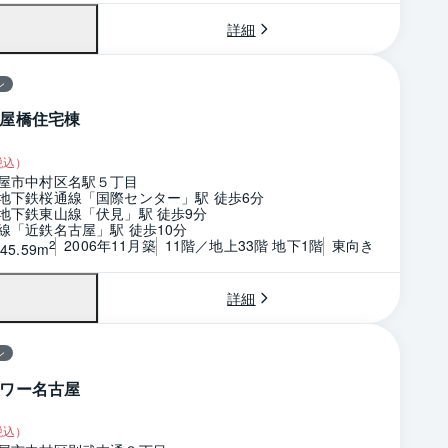
詳細
ン
屋橋住宅棟
税込）
屋市中村区名駅５丁目
地下鉄桜通線「国際センター」駅 徒歩6分
地下鉄東山線「伏見」駅 徒歩9分
線「近鉄名古屋」駅 徒歩10分
2006年11月築
11階／地上33階 地下1階
東向き
2
45.59m
詳細
ン
ワー名古屋
税込）