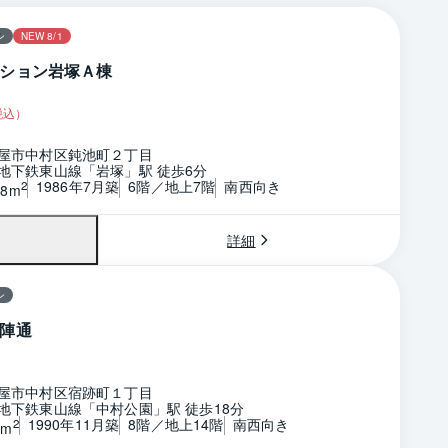
ン
NEW 8/1
ション岩塚Ａ棟
税込）
屋市中村区鈍池町２丁目
地下鉄東山線「岩塚」駅 徒歩6分
1986年7月築
6階／地上7階
南西向き
2
68m
詳細
ン
陣通
屋市中村区宿跡町１丁目
地下鉄東山線「中村公園」駅 徒歩18分
1990年11月築
8階／地上14階
南西向き
2
3m