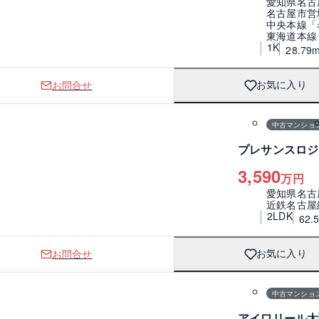
愛知県名古
名古屋市営
中央本線「
東海道本線
1K
28.79
お問合せ
お気に入り
1 / 0
間取り
中古マンショ
プレサンスロジ
3,590
万円
愛知県名古
近鉄名古屋
2LDK
62.
お問合せ
お気に入り
1 / 0
間取り
中古マンショ
アイワリール太