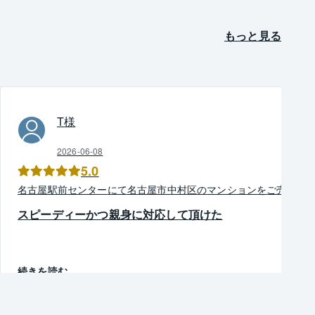
もっと見る
T
様
2026-06-08
5.0
名古屋駅前
センター
にて
名古屋市中村区
の
マンション
を
ご売却
スピーディーかつ親身に対応して頂けた
続きを読む