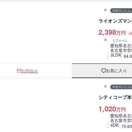
中古マンショ
ライオンズマン
2,398
万円
（
リフォーム
愛知県名古
名古屋市営
3LDK
64.
お問合せ
お気に入り
1 / 0
間取り
中古マンショ
シティコープ本
1,020
万円
愛知県名古
名古屋市営
4DK
70.6