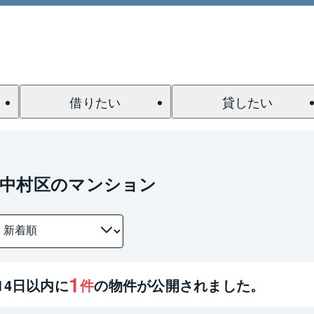
借りたい
貸したい
市中村区のマンション
1
14
日以内に
件
の物件が公開されました。
1 / 0
間取り