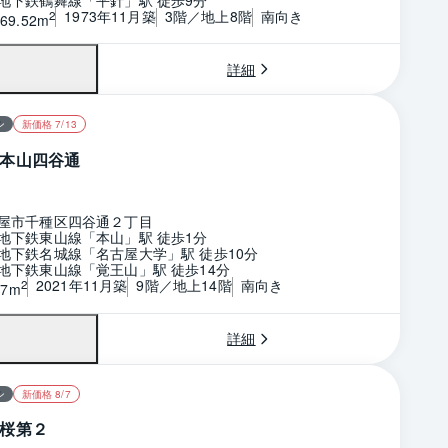
1973年11月築
3階／地上8階
南向き
2
69.52m
詳細
ン
新価格 7/13
本山四谷通
屋市千種区四谷通２丁目
地下鉄東山線「本山」駅 徒歩1分
地下鉄名城線「名古屋大学」駅 徒歩10分
地下鉄東山線「覚王山」駅 徒歩14分
2021年11月築
9階／地上14階
南向き
2
37m
詳細
ン
新価格 8/7
桜第２