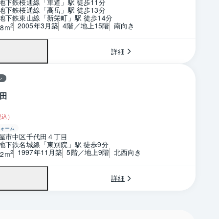
地下鉄桜通線「車道」駅 徒歩11分
地下鉄桜通線「高岳」駅 徒歩13分
地下鉄東山線「新栄町」駅 徒歩14分
2005年3月築
4階／地上15階
南向き
2
98m
詳細
ン
田
税込）
ォーム
屋市中区千代田４丁目
地下鉄名城線「東別院」駅 徒歩9分
1997年11月築
5階／地上9階
北西向き
2
42m
詳細