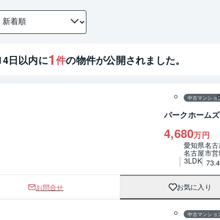
1
14
日以内に
件
の物件が公開されました。
1 / 0
間取り
中古マンショ
パークホームズ
4,680
万円
愛知県名古
名古屋市営
3LDK
73.
お問合せ
お気に入り
1 / 0
間取り
中古マンショ