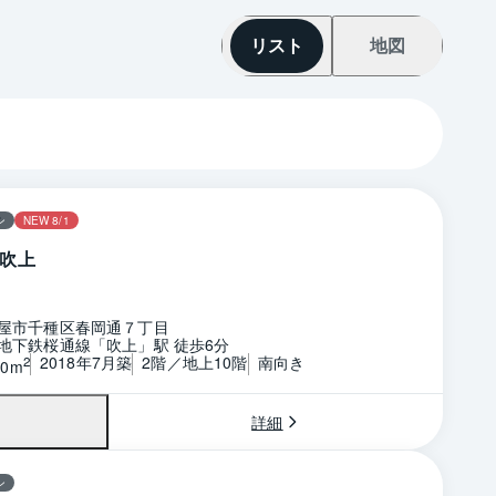
リスト
地図
ン
NEW 8/1
吹上
屋市千種区春岡通７丁目
地下鉄桜通線「吹上」駅 徒歩6分
2018年7月築
2階／地上10階
南向き
2
40m
詳細
ン