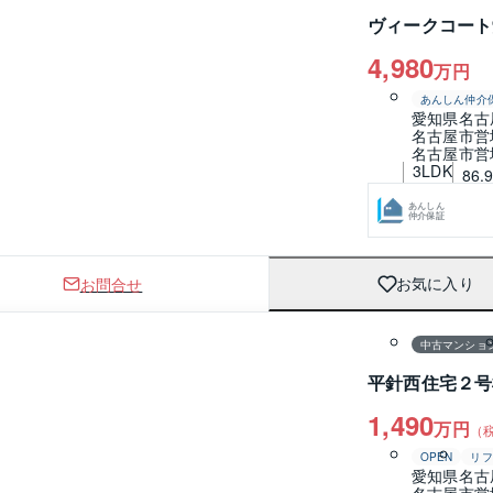
ヴィークコート
4,980
万円
あんしん仲介
愛知県名古
名古屋市営
名古屋市営
3LDK
86.
あんしん
仲介保証
お問合せ
お気に入り
1 / 0
中古マンショ
平針西住宅２号
1,490
万円
（
OPEN
リフ
愛知県名古
名古屋市営