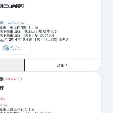
覚王山向陽町
保証
CGリフォーム
屋市千種区向陽町１丁目
地下鉄東山線「覚王山」駅 徒歩10分
地下鉄東山線「池下」駅 徒歩10分
2014年10月築
1階／地上7階
南向き
2
94m
CGリフォー
ムイメージ
詳細
ン
新価格 7/13
棟
税込）
ォーム
屋市天白区平針１丁目
地下鉄鶴舞線「平針」駅 徒歩9分