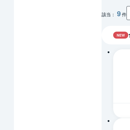
9
該当：
件
NEW