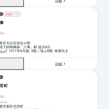
詳細
ン
新価格 7/16
事
税込）
屋市天白区弥生が岡
地下鉄鶴舞線「八事」駅 徒歩4分
1977年8月築
3階／地上8階
南東向き
2
33m
詳細
ン
官町
税込）
ォーム
屋市東区代官町