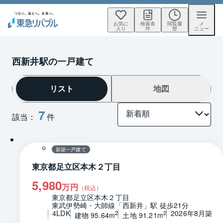
お気に
検索条
閲覧履
メ
入り
件
歴
ニュー
西新井駅の一戸建て
リスト
地図
7
該当：
件
1 / 0
間取り
新築一戸建て
東京都足立区本木２丁目
5,980
万円
（税込）
東京都足立区本木２丁目
東武伊勢崎・大師線「西新井」駅 徒歩21分
4LDK
2026年8月築
2
2
建物 95.64m
土地 91.21m