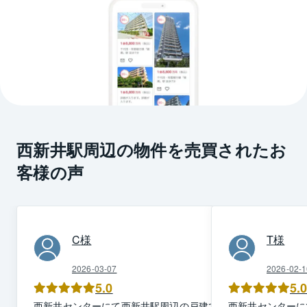
西新井駅周辺の物件を売買されたお
客様の声
C
様
T
様
2026-03-07
2026-02-1
5.0
5.
西新井
センター
にて
西新井駅周辺
の
戸建て
を
西新井
センター
に