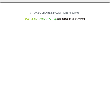
多言語対応
English
繁体中文
簡体中文
これからご結婚される方に東急百貨店のブライダルク
© TOKYU LIVABLE,INC.All Right Reserved.
収益物件
不動産コラム・ニュース
東急こすもす会「こすもすWeb」
東急リバブル ソーシャルメディアポリシー
東急不動産
ラブ
ご意見・お問い合わせ（金融商品取引専用の相談・お
人材サービスのご用命は 東急リバブルスタッフ株式会
ビル購入（ビル一棟）
不動産用語集
東急コミュニティー
問い合わせ窓口）
社まで
投資用不動産の売却査定
不動産なんでもネット相談室
保険募集におけるプライバシー・ポリシー
東北の逸品を贈ります 東北すぐれものセレクション
東急リバブル
ダイレクトメール（郵送物）・Eメールなどの送付停
事業用不動産の売却査定
住まいの税金
民泊の開業・運営のご相談は「ReINN株式会社」まで
東急住宅リース
止について
海外不動産
物件一括検索（購入＆賃貸）
宅地建物取引業者の皆様へ
学生情報センター（ナジック）
グループの一覧をもっと見る