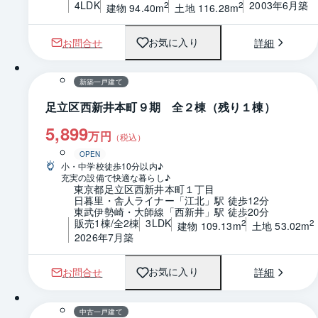
4LDK
2003年6月築
2
2
建物 94.40m
土地 116.28m
お問合せ
詳細
お気に入り
1 / 0
新築一戸建て
足立区西新井本町９期 全２棟（残り１棟）
5,899
万円
（税込）
OPEN
小・中学校徒歩10分以内♪

充実の設備で快適な暮らし♪
東京都足立区西新井本町１丁目
日暮里・舎人ライナー「江北」駅 徒歩12分
東武伊勢崎・大師線「西新井」駅 徒歩20分
販売1棟/全2棟
3LDK
2
2
建物 109.13m
土地 53.02m
2026年7月築
お問合せ
詳細
お気に入り
1 / 0
間取り
中古一戸建て