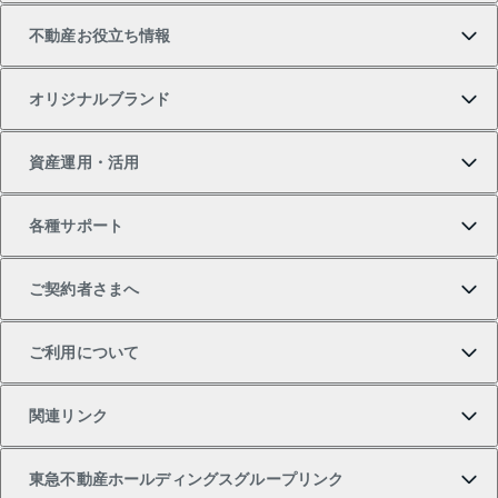
不動産お役立ち情報
一戸建ての購入
土地の売却・査定
オフィス・店舗の賃貸
無料賃料査定
投資用・事業用不動産TOP
オリジナルブランド
新築一戸建ての購入
スピードAI査定
借りるときの流れ
マンション賃料データ
投資用不動産
不動産お役立ち情報
資産運用・活用
中古一戸建ての購入
不動産売却について
借りるガイド
賃貸管理プラン
事業用不動産
不動産AIアドバイザー Tellus Talk
当社売主リノベーションマンション
各種サポート
一棟リノベーションマンション L`GENTE（ルジェン
土地の購入
不動産査定について
リロケーションについて
マンション投資
マンションライブラリー
等価交換事業
テ）
ご契約者さまへ
不動産購入の流れ
売却サービス
貸すときの流れ
投資用マンション
人気マンションランキング
区分リノベーションマンション Lideas（リディアス）
不動産M&A
シニア向けサポート
ご利用について
投資用一棟レジデンスWELL SQUARE（ウェルスクエ
注目キーワード物件特集
不動産売却の流れ
貸すガイド
マンション一棟
暮らしに役立つ不動産メディア 「Lnote」
アセットマネジメント・出資
相続サポート
ご契約者さまサポートメニュー
ア）
関連リンク
購入ガイド
不動産買換えの流れ
アパート経営
不動産相場・不動産価格情報
不動産小口投資 LEGACIA（レガシア）
リフォームサポート
ご紹介・再契約特典
本人確認に関するお客様へのお願い
東急不動産ホールディングスグループリンク
売却ガイド
アパート投資用物件
不動産売却FAQ
入居者様専用-各種ご案内（賃貸）
金融商品取引について
すまいValue