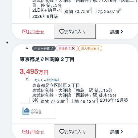
東武伊勢崎・大師線「西新井」駅 バス16分「関原二
目」停 徒歩3分
2LDK＋納戸×1
2
2
建物 70.75m
土地 35.07m
2026年6月築
お問合せ
詳細
お気に入り
1 / 0
間取り
中古一戸建て
新価格 7/20
購入申込あり
東京都足立区関原２丁目
3,495
万円
あんしん仲介保証
東京都足立区関原２丁目
東武伊勢崎・大師線「梅島」駅 徒歩15分
東武伊勢崎・大師線「西新井」駅 徒歩19分
3K
2016年12月築
2
2
建物 77.58m
土地 49.12m
あんしん
仲介保証
お問合せ
詳細
お気に入り