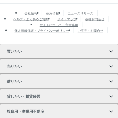
会社情報
採用情報
ニュースリリース
ヘルプ・よくあるご質問
サイトマップ
各種お問合せ
サイトについて・免責事項
個人情報保護・プライバシーポリシー
ご意見・お問合せ
買いたい
売りたい
買いたいTOP
借りたい
マンションの購入
売りたいTOP
貸したい・賃貸経営
新築・分譲マンションの購入
マンションの売却・査定
借りたいTOP
投資用・事業用不動産
中古マンションの購入
一戸建ての売却・査定
物件を借りる
貸したいTOP