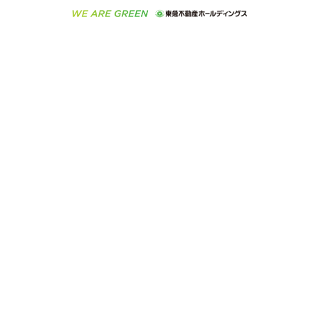
ラブ
ご意見・お問い合わせ（金融商品取引専用の相談・お
人材サービスのご用命は 東急リバブルスタッフ株式会
ビル購入（ビル一棟）
不動産用語集
東急コミュニティー
問い合わせ窓口）
社まで
投資用不動産の売却査定
不動産なんでもネット相談室
保険募集におけるプライバシー・ポリシー
東北の逸品を贈ります 東北すぐれものセレクション
東急リバブル
ダイレクトメール（郵送物）・Eメールなどの送付停
事業用不動産の売却査定
住まいの税金
民泊の開業・運営のご相談は「ReINN株式会社」まで
東急住宅リース
止について
海外不動産
物件一括検索（購入＆賃貸）
宅地建物取引業者の皆様へ
学生情報センター（ナジック）
グループの一覧をもっと見る