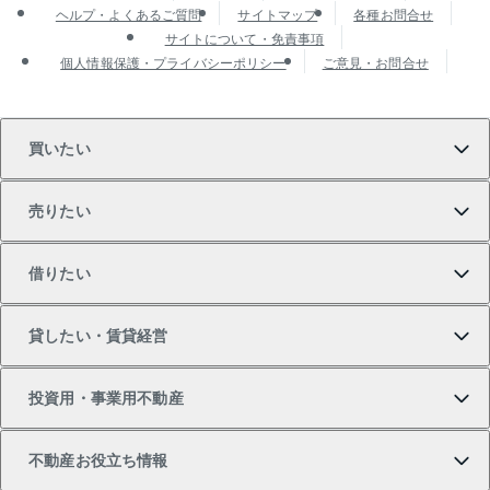
ヘルプ・よくあるご質問
サイトマップ
各種お問合せ
サイトについて・免責事項
個人情報保護・プライバシーポリシー
ご意見・お問合せ
買いたい
売りたい
買いたいTOP
借りたい
マンションの購入
売りたいTOP
貸したい・賃貸経営
新築・分譲マンションの購入
マンションの売却・査定
借りたいTOP
投資用・事業用不動産
中古マンションの購入
一戸建ての売却・査定
物件を借りる
貸したいTOP
不動産お役立ち情報
一戸建ての購入
土地の売却・査定
オフィス・店舗の賃貸
無料賃料査定
投資用・事業用不動産TOP