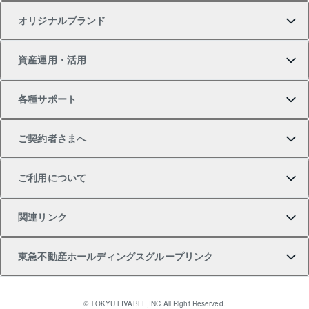
オリジナルブランド
新築一戸建ての購入
スピードAI査定
借りるときの流れ
マンション賃料データ
投資用不動産
不動産お役立ち情報
資産運用・活用
中古一戸建ての購入
不動産売却について
借りるガイド
賃貸管理プラン
事業用不動産
不動産AIアドバイザー Tellus Talk
当社売主リノベーションマンション
各種サポート
一棟リノベーションマンション L`GENTE（ルジェン
土地の購入
不動産査定について
リロケーションについて
マンション投資
マンションライブラリー
等価交換事業
テ）
ご契約者さまへ
不動産購入の流れ
売却サービス
貸すときの流れ
投資用マンション
人気マンションランキング
区分リノベーションマンション Lideas（リディアス）
不動産M&A
シニア向けサポート
ご利用について
投資用一棟レジデンスWELL SQUARE（ウェルスクエ
注目キーワード物件特集
不動産売却の流れ
貸すガイド
マンション一棟
暮らしに役立つ不動産メディア 「Lnote」
アセットマネジメント・出資
相続サポート
ご契約者さまサポートメニュー
ア）
関連リンク
購入ガイド
不動産買換えの流れ
アパート経営
不動産相場・不動産価格情報
不動産小口投資 LEGACIA（レガシア）
リフォームサポート
ご紹介・再契約特典
本人確認に関するお客様へのお願い
東急不動産ホールディングスグループリンク
売却ガイド
アパート投資用物件
不動産売却FAQ
入居者様専用-各種ご案内（賃貸）
金融商品取引について
すまいValue
多言語対応
English
繁体中文
簡体中文
これからご結婚される方に東急百貨店のブライダルク
© TOKYU LIVABLE,INC.All Right Reserved.
収益物件
不動産コラム・ニュース
東急こすもす会「こすもすWeb」
東急リバブル ソーシャルメディアポリシー
東急不動産