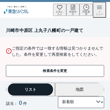
お気に
検索条
閲覧履
メ
入り
件
歴
ニュー
川崎市中原区 上丸子八幡町の一戸建て
ご指定の条件では一致する情報は見つかりませんで
した。条件を変更して再度検索をしてください。
検索条件を変更
リスト
地図
0
該当：
件