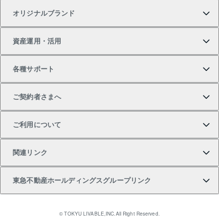
オリジナルブランド
新築一戸建ての購入
スピードAI査定
借りるときの流れ
マンション賃料データ
投資用不動産
不動産お役立ち情報
資産運用・活用
中古一戸建ての購入
不動産売却について
借りるガイド
賃貸管理プラン
事業用不動産
不動産AIアドバイザー Tellus Talk
当社売主リノベーションマンション
各種サポート
一棟リノベーションマンション L`GENTE（ルジェン
土地の購入
不動産査定について
リロケーションについて
マンション投資
マンションライブラリー
等価交換事業
テ）
ご契約者さまへ
不動産購入の流れ
売却サービス
貸すときの流れ
投資用マンション
人気マンションランキング
区分リノベーションマンション Lideas（リディアス）
不動産M&A
シニア向けサポート
ご利用について
投資用一棟レジデンスWELL SQUARE（ウェルスクエ
注目キーワード物件特集
不動産売却の流れ
貸すガイド
マンション一棟
暮らしに役立つ不動産メディア 「Lnote」
アセットマネジメント・出資
相続サポート
ご契約者さまサポートメニュー
ア）
関連リンク
購入ガイド
不動産買換えの流れ
アパート経営
不動産相場・不動産価格情報
不動産小口投資 LEGACIA（レガシア）
リフォームサポート
ご紹介・再契約特典
本人確認に関するお客様へのお願い
東急不動産ホールディングスグループリンク
売却ガイド
アパート投資用物件
不動産売却FAQ
入居者様専用-各種ご案内（賃貸）
金融商品取引について
すまいValue
多言語対応
English
繁体中文
簡体中文
これからご結婚される方に東急百貨店のブライダルク
© TOKYU LIVABLE,INC.All Right Reserved.
収益物件
不動産コラム・ニュース
東急こすもす会「こすもすWeb」
東急リバブル ソーシャルメディアポリシー
東急不動産