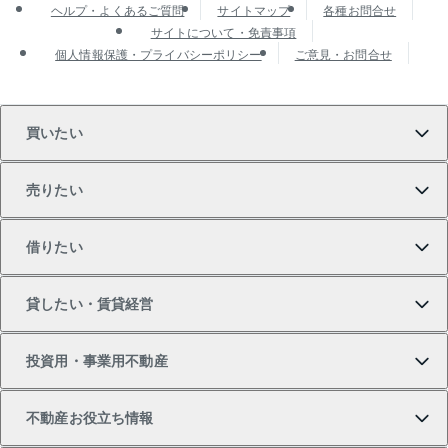
ヘルプ・よくあるご質問
サイトマップ
各種お問合せ
サイトについて・免責事項
個人情報保護・プライバシーポリシー
ご意見・お問合せ
買いたい
売りたい
買いたいTOP
借りたい
マンションの購入
売りたいTOP
貸したい・賃貸経営
新築・分譲マンションの購入
マンションの売却・査定
借りたいTOP
投資用・事業用不動産
中古マンションの購入
一戸建ての売却・査定
物件を借りる
貸したいTOP
不動産お役立ち情報
一戸建ての購入
土地の売却・査定
オフィス・店舗の賃貸
無料賃料査定
投資用・事業用不動産TOP