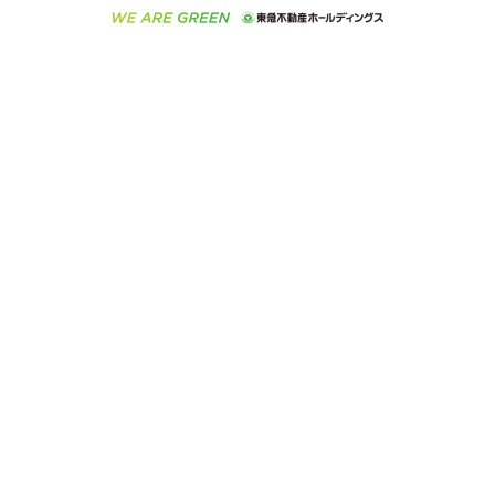
ラブ
ご意見・お問い合わせ（金融商品取引専用の相談・お
人材サービスのご用命は 東急リバブルスタッフ株式会
ビル購入（ビル一棟）
不動産用語集
東急コミュニティー
問い合わせ窓口）
社まで
投資用不動産の売却査定
不動産なんでもネット相談室
保険募集におけるプライバシー・ポリシー
東北の逸品を贈ります 東北すぐれものセレクション
東急リバブル
ダイレクトメール（郵送物）・Eメールなどの送付停
事業用不動産の売却査定
住まいの税金
民泊の開業・運営のご相談は「ReINN株式会社」まで
東急住宅リース
止について
海外不動産
物件一括検索（購入＆賃貸）
宅地建物取引業者の皆様へ
学生情報センター（ナジック）
グループの一覧をもっと見る