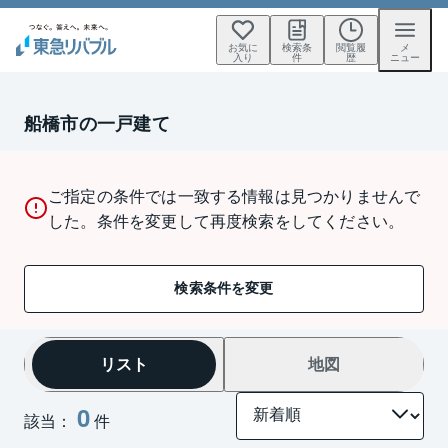
お気に
検索条
閲覧履
メ
入り
件
歴
ニュー
船橋市の一戸建て
ご指定の条件では一致する情報は見つかりませんで
した。条件を変更して再度検索をしてください。
検索条件を変更
リスト
地図
0
該当：
件