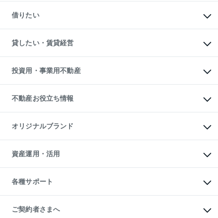
一戸建ての購入
マンションの売却・査定
新築一戸建ての購入
一戸建ての売却・査定
借りたい
中古一戸建ての購入
土地の売却・査定
土地の購入
スピードAI査定
不動産購入の流れ
物件を借りる
不動産売却について
注目キーワード物件特集
オフィス・店舗の賃貸
貸したい・賃貸経営
不動産査定について
購入ガイド
借りるときの流れ
売却サービス
借りるガイド
不動産売却の流れ
無料賃料査定
多言語対応
不動産買換えの流れ
マンション賃料データ
投資用・事業用不動産
売却ガイド
賃貸管理プラン
English
繁体中文
簡体中文
リロケーションについて
投資用不動産
貸すときの流れ
事業用不動産
不動産お役立ち情報
貸すガイド
マンション投資
投資用マンション
不動産AIアドバイザー Tellus Talk
マンション一棟
マンションライブラリー
オリジナルブランド
アパート経営
人気マンションランキング
アパート投資用物件
暮らしに役立つ不動産メディア

収益物件
当社売主リノベーションマンション
「Lnote」
ビル購入（ビル一棟）
一棟リノベーションマンション

資産運用・活用
不動産相場・不動産価格情報
投資用不動産の売却査定
L`GENTE（ルジェンテ）
不動産売却FAQ
事業用不動産の売却査定
区分リノベーションマンション

不動産コラム・ニュース
等価交換事業
海外不動産
Lideas（リディアス）
不動産用語集
不動産M&A
各種サポート
投資用一棟レジデンスWELL

不動産なんでもネット相談室
アセットマネジメント・出資
SQUARE（ウェルスクエア）
住まいの税金
不動産小口投資

シニア向けサポート
物件一括検索（購入＆賃貸）
LEGACIA（レガシア）
相続サポート
ご契約者さまへ
リフォームサポート