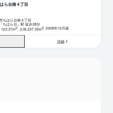
はら台南４丁目
市ちはら台南４丁目
「ちはら台」駅 徒歩28分
2008年12月築
2
2
123.37m
土地 237.55m
詳細