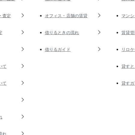
・査定
オフィス・店舗の賃貸
マンシ
定
借りるときの流れ
賃貸管
借りるガイド
リロケ
いて
貸すと
いて
貸すガ
れ
流れ