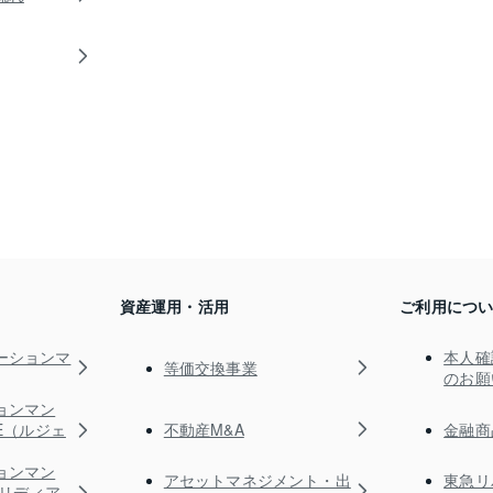
資産運用・活用
ご利用につ
ーションマ
本人確
等価交換事業
のお願
ョンマン
不動産M&A
金融商
TE（ルジェ
ョンマン
アセットマネジメント・出
東急リ
s（リディア