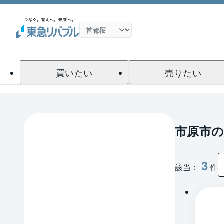
買いたい
売りたい
市原市
3
該当：
件