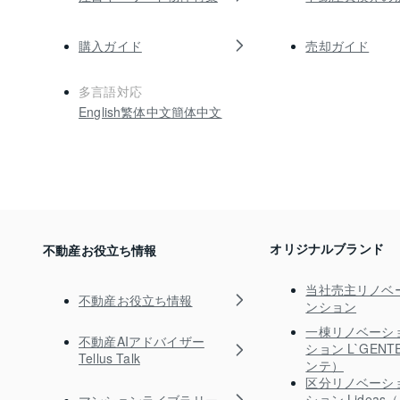
購入ガイド
売却ガイド
多言語対応
English
繁体中文
簡体中文
オリジナルブランド
不動産お役立ち情報
当社売主リノベ
不動産お役立ち情報
ンション
一棟リノベーシ
不動産AIアドバイザー
ション L`GEN
Tellus Talk
ンテ）
区分リノベーシ
ション Lidea
マンションライブラリー