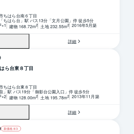
市ちはら台南６丁目
「ちはら台」駅 バス13分「文月公園」停 徒歩5分
戸×1
2016年5月築
2
2
建物 168.72m
土地 232.55m
詳細
はら台東８丁目
市ちはら台東８丁目
取」駅 バス19分「御影台公園入口」停 徒歩5分
戸×2
2013年11月築
2
2
建物 128.00m
土地 195.78m
詳細
新価格 8/3