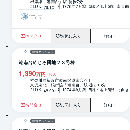
根岸線「港南台」駅 徒歩7分
3LDK
1976年7月築
5階／地上5階
南東向
2
79.13m
CGリフォー
ムイメージ
お問合せ
詳細
お気に入り
1 / 0
間取り
中古マンション
港南台めじろ団地２３号棟
1,390
万円
（税込）
神奈川県横浜市港南区港南台６丁目
京浜東北・根岸線「港南台」駅 徒歩13分
2LDK
1974年9月築
5階／地上5階
北向き
2
48.99m
お問合せ
詳細
お気に入り
1 / 0
間取り
中古マンション