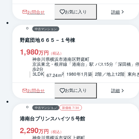
お問合せ
詳細
お気に入り
1 / 0
間取り
中古マンション
野庭団地６６５－１号棟
1,980
万円
（税込）
神奈川県横浜市港南区野庭町
京浜東北・根岸線「港南台」駅 バス15分「深田橋」停
歩2分
3LDK
1980年1月築
2階／地上12階
東向
2
67.24m
お問合せ
詳細
お気に入り
1 / 0
間取り
中古マンション
新価格 7/30
港南台プリンスハイツ５号館
2,290
万円
（税込）
神奈川県横浜市栄区上郷町