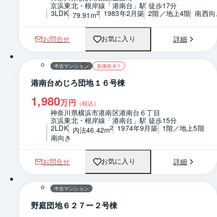
京浜東北・根岸線「港南台」駅 徒歩17分
3LDK
1983年2月築
2階／地上4階
南西向
2
79.91m
お問合せ
詳細
お気に入り
1 / 0
間取り
中古マンション
新価格 8/1
港南台めじろ団地１６号棟
1,980
万円
（税込）
神奈川県横浜市港南区港南台６丁目
京浜東北・根岸線「港南台」駅 徒歩15分
2LDK
1974年9月築
1階／地上5階
2
内法46.42m
南向き
お問合せ
詳細
お気に入り
1 / 0
間取り
中古マンション
野庭団地６２７ー２号棟