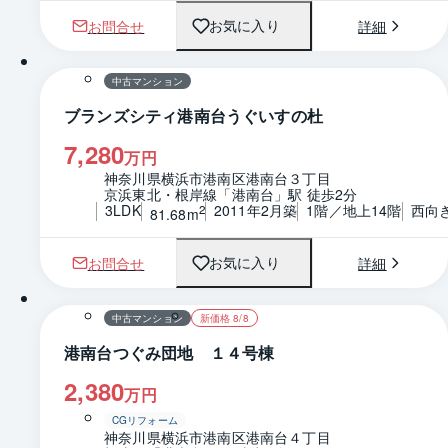
お問合せ
詳細
お気に入り
1 / 0
間取り
中古マンション
ブランズシティ港南台うぐいすの杜
7,280
万円
神奈川県横浜市港南区港南台３丁目
京浜東北・根岸線「港南台」駅 徒歩2分
3LDK
2011年2月築
1階／地上14階
西向
2
81.68m
お問合せ
詳細
お気に入り
1 / 0
中古マンション
新価格 8/8
港南台つぐみ団地 １４号棟
2,380
万円
CGリフォーム
神奈川県横浜市港南区港南台４丁目