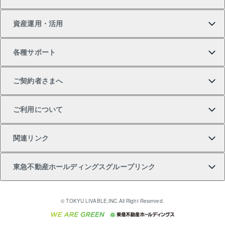
新築一戸建ての購入
スピードAI査定
借りるときの流れ
マンション賃料データ
投資用不動産
不動産お役立ち情報
資産運用・活用
中古一戸建ての購入
不動産売却について
借りるガイド
賃貸管理プラン
事業用不動産
不動産AIアドバイザー Tellus Talk
当社売主リノベーションマンション
各種サポート
一棟リノベーションマンション L`GENTE（ルジェン
土地の購入
不動産査定について
リロケーションについて
マンション投資
マンションライブラリー
等価交換事業
テ）
ご契約者さまへ
不動産購入の流れ
売却サービス
貸すときの流れ
投資用マンション
人気マンションランキング
区分リノベーションマンション Lideas（リディアス）
不動産M&A
シニア向けサポート
ご利用について
投資用一棟レジデンスWELL SQUARE（ウェルスクエ
注目キーワード物件特集
不動産売却の流れ
貸すガイド
マンション一棟
暮らしに役立つ不動産メディア 「Lnote」
アセットマネジメント・出資
相続サポート
ご契約者さまサポートメニュー
ア）
関連リンク
購入ガイド
不動産買換えの流れ
アパート経営
不動産相場・不動産価格情報
不動産小口投資 LEGACIA（レガシア）
リフォームサポート
ご紹介・再契約特典
本人確認に関するお客様へのお願い
東急不動産ホールディングスグループリンク
売却ガイド
アパート投資用物件
不動産売却FAQ
入居者様専用-各種ご案内（賃貸）
金融商品取引について
すまいValue
多言語対応
English
繁体中文
簡体中文
これからご結婚される方に東急百貨店のブライダルク
© TOKYU LIVABLE,INC.All Right Reserved.
収益物件
不動産コラム・ニュース
東急こすもす会「こすもすWeb」
東急リバブル ソーシャルメディアポリシー
東急不動産
ラブ