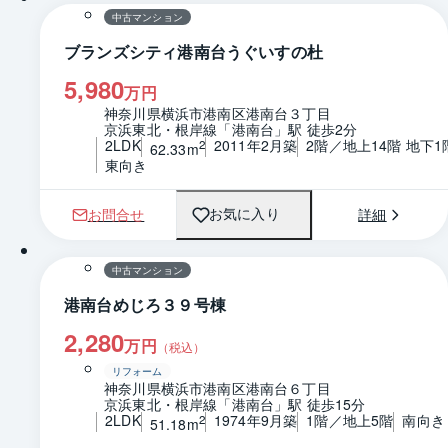
中古マンション
ブランズシティ港南台うぐいすの杜
5,980
万円
神奈川県横浜市港南区港南台３丁目
京浜東北・根岸線「港南台」駅 徒歩2分
2LDK
2011年2月築
2階／地上14階 地下1
2
62.33m
東向き
お問合せ
詳細
お気に入り
1 / 0
間取り
中古マンション
港南台めじろ３９号棟
2,280
万円
（税込）
リフォーム
神奈川県横浜市港南区港南台６丁目
京浜東北・根岸線「港南台」駅 徒歩15分
2LDK
1974年9月築
1階／地上5階
南向き
2
51.18m