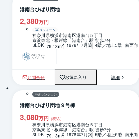
港南台ひばり団地
2,380
万円
CGリフォーム
神奈川県横浜市港南区港南台５丁目
京浜東北・根岸線「港南台」駅 徒歩7分
3LDK
1976年7月築
4階／地上5階
南西向
2
79.13m
CGリフォー
ムイメージ
お問合せ
詳細
お気に入り
1 / 0
間取り
中古マンション
港南台ひばり団地９号棟
3,080
万円
（税込）
神奈川県横浜市港南区港南台５丁目
京浜東北・根岸線「港南台」駅 徒歩7分
3LDK
1976年7月築
5階／地上5階
南東向
2
79.13m