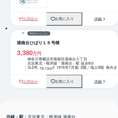
CGリフォー
ムイメージ
お問合せ
詳細
お気に入り
1 / 0
間取り
中古マンション
港南台ひばり１６号棟
3,380
万円
神奈川県横浜市港南区港南台５丁目
京浜東北・根岸線「港南台」駅 徒歩8分
3LDK
1976年7月築
2階／地上5階
南向き
2
79.13m
お問合せ
詳細
お気に入り
沿線・駅：
京浜東北・根岸線 港南台