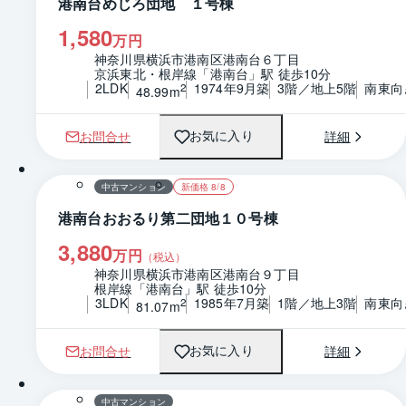
港南台めじろ団地 １号棟
1,580
万円
神奈川県横浜市港南区港南台６丁目
京浜東北・根岸線「港南台」駅 徒歩10分
2LDK
1974年9月築
3階／地上5階
南東向
2
48.99m
お問合せ
詳細
お気に入り
1 / 0
間取り
中古マンション
新価格 8/8
港南台おおるり第二団地１０号棟
3,880
万円
（税込）
神奈川県横浜市港南区港南台９丁目
根岸線「港南台」駅 徒歩10分
3LDK
1985年7月築
1階／地上3階
南東向
2
81.07m
お問合せ
詳細
お気に入り
1 / 0
間取り
中古マンション