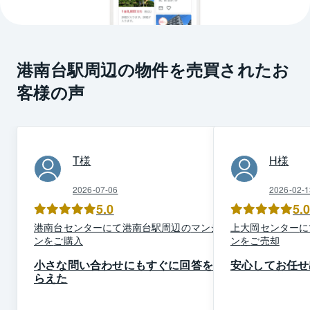
港南台駅周辺の物件を売買されたお
客様の声
T
様
H
様
2026-07-06
2026-02-1
5.0
5.
港南台
センター
にて
港南台駅周辺
の
マンショ
上大岡
センター
に
ン
を
ご購入
ン
を
ご売却
小さな問い合わせにもすぐに回答をも
安心してお任せ
らえた