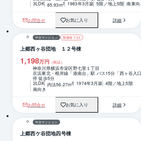
3LDK
1983年3月築
5階／地上5階
南東向
2
85.93m
お問合せ
詳細
お気に入り
1 / 0
間取り
中古マンション
新価格 7/23
上郷西ヶ谷団地 １２号棟
1,198
万円
（税込）
神奈川県横浜市栄区野七里１丁目
京浜東北・根岸線「港南台」駅 バス15分「西ヶ谷入
停 徒歩5分
2LDK
1974年3月築
4階／地上5階
2
内法56.27m
南向き
お問合せ
詳細
お気に入り
1 / 0
間取り
中古マンション
上郷西ケ谷団地四号棟