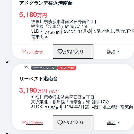
アドグランデ横浜港南台
5,180
万円
神奈川県横浜市港南区日野南４丁目
根岸線「港南台」駅 徒歩14分
3LDK
2019年11月築
5階／地上5階 地下1
2
74.97m
南東向き
お問合せ
詳細
お気に入り
1 / 0
間取り
中古マンション
NEW 7/30
リーベスト港南台
3,190
万円
（税込）
神奈川県横浜市港南区日野８丁目
京浜東北・根岸線「港南台」駅 徒歩17分
3LDK
1994年2月築
4階／地上6階
南東向
2
75.56m
お問合せ
詳細
お気に入り
1 / 0
間取り