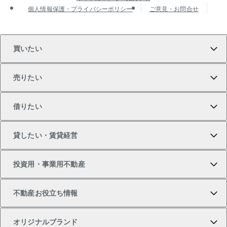
個人情報保護・プライバシーポリシー
ご意見・お問合せ
買いたい
売りたい
買いたいTOP
借りたい
マンションの購入
売りたいTOP
貸したい・賃貸経営
新築・分譲マンションの購入
マンションの売却・査定
借りたいTOP
投資用・事業用不動産
中古マンションの購入
一戸建ての売却・査定
物件を借りる
貸したいTOP
不動産お役立ち情報
一戸建ての購入
土地の売却・査定
オフィス・店舗の賃貸
無料賃料査定
投資用・事業用不動産TOP
オリジナルブランド