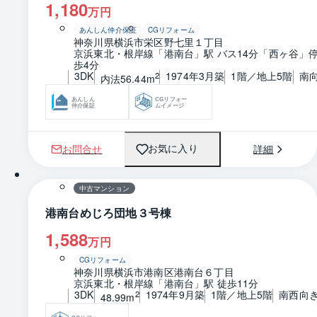
1,180
万円
あんしん仲介保証
CGリフォーム
神奈川県横浜市栄区野七里１丁目
京浜東北・根岸線「港南台」駅 バス14分「西ヶ谷」停
歩4分
3DK
1974年3月築
1階／地上5階
南
2
内法56.44m
あんしん
CGリフォー
仲介保証
ムイメージ
お問合せ
詳細
お気に入り
1 / 0
間取り
中古マンション
港南台めじろ団地３号棟
1,588
万円
CGリフォーム
神奈川県横浜市港南区港南台６丁目
京浜東北・根岸線「港南台」駅 徒歩11分
3DK
1974年9月築
1階／地上5階
南西向
2
48.99m