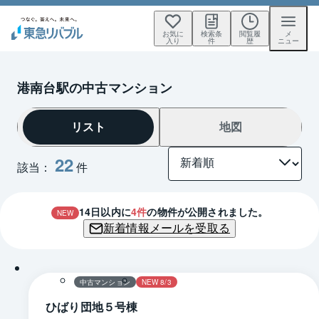
お気に
検索条
閲覧履
メ
入り
件
歴
ニュー
港南台駅の中古マンション
リスト
地図
22
該当：
件
14
日以内に
4
件
の物件が公開されました。
NEW
新着情報メールを受取る
1 / 0
間取り
中古マンション
NEW 8/3
ひばり団地５号棟