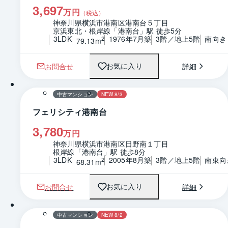
3,697
万円
（税込）
神奈川県横浜市港南区港南台５丁目
京浜東北・根岸線「港南台」駅 徒歩5分
3LDK
1976年7月築
3階／地上5階
南向き
2
79.13m
お問合せ
詳細
お気に入り
1 / 0
間取り
中古マンション
NEW 8/3
フェリシティ港南台
3,780
万円
神奈川県横浜市港南区日野南１丁目
根岸線「港南台」駅 徒歩8分
3LDK
2005年8月築
3階／地上5階
南東向
2
68.31m
お問合せ
詳細
お気に入り
1 / 0
間取り
中古マンション
NEW 8/2