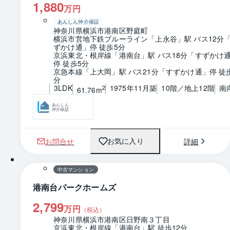
1,880
万円
あんしん仲介保証
神奈川県横浜市港南区野庭町
横浜市営地下鉄ブルーライン「上永谷」駅 バス12分
ずかけ通」停 徒歩5分
京浜東北・根岸線「港南台」駅 バス18分「すずかけ
停 徒歩5分
京急本線「上大岡」駅 バス21分「すずかけ通」停 徒
分
3LDK
1975年11月築
10階／地上12階
南
2
61.76m
あんしん
仲介保証
お問合せ
詳細
お気に入り
1 / 0
間取り
中古マンション
港南台パークホームズ
2,799
万円
（税込）
神奈川県横浜市港南区日野南３丁目
京浜東北・根岸線「港南台」駅 徒歩12分