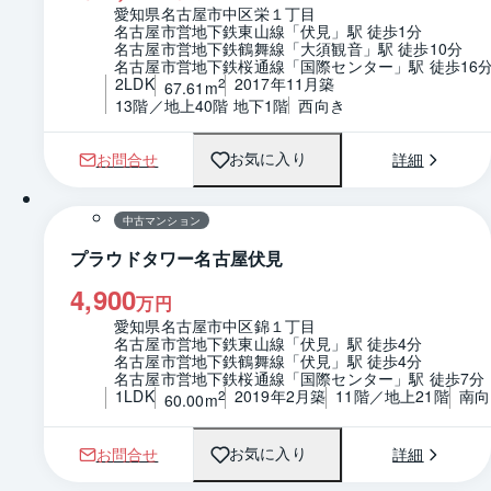
愛知県名古屋市中区栄１丁目
名古屋市営地下鉄東山線「伏見」駅 徒歩1分
名古屋市営地下鉄鶴舞線「大須観音」駅 徒歩10分
名古屋市営地下鉄桜通線「国際センター」駅 徒歩16
2LDK
2017年11月築
2
67.61m
13階／地上40階 地下1階
西向き
お問合せ
詳細
お気に入り
1 / 0
間取り
中古マンション
プラウドタワー名古屋伏見
4,900
万円
愛知県名古屋市中区錦１丁目
名古屋市営地下鉄東山線「伏見」駅 徒歩4分
名古屋市営地下鉄鶴舞線「伏見」駅 徒歩4分
名古屋市営地下鉄桜通線「国際センター」駅 徒歩7分
1LDK
2019年2月築
11階／地上21階
南向
2
60.00m
お問合せ
詳細
お気に入り
1 / 0
間取り