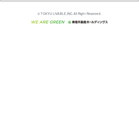
多言語対応
English
繁体中文
簡体中文
これからご結婚される方に東急百貨店のブライダルク
© TOKYU LIVABLE,INC.All Right Reserved.
収益物件
不動産コラム・ニュース
東急こすもす会「こすもすWeb」
東急リバブル ソーシャルメディアポリシー
東急不動産
ラブ
ご意見・お問い合わせ（金融商品取引専用の相談・お
人材サービスのご用命は 東急リバブルスタッフ株式会
ビル購入（ビル一棟）
不動産用語集
東急コミュニティー
問い合わせ窓口）
社まで
投資用不動産の売却査定
不動産なんでもネット相談室
保険募集におけるプライバシー・ポリシー
東北の逸品を贈ります 東北すぐれものセレクション
東急リバブル
ダイレクトメール（郵送物）・Eメールなどの送付停
事業用不動産の売却査定
住まいの税金
民泊の開業・運営のご相談は「ReINN株式会社」まで
東急住宅リース
止について
海外不動産
物件一括検索（購入＆賃貸）
宅地建物取引業者の皆様へ
学生情報センター（ナジック）
グループの一覧をもっと見る