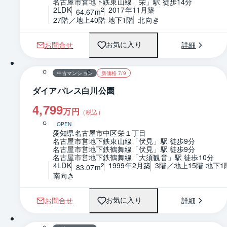
名古屋市営地下鉄東山線「栄」駅 徒歩14分
2LDK
2017年11月築
2
64.67m
27階／地上40階 地下1階
北向き
お問合せ
詳細
お気に入り
1 / 0
間取り
中古マンション
新価格 7/9
ダイアパレス白川公園
4,799
万円
（税込）
OPEN
愛知県名古屋市中区栄１丁目
名古屋市営地下鉄東山線「伏見」駅 徒歩9分
名古屋市営地下鉄鶴舞線「伏見」駅 徒歩9分
名古屋市営地下鉄鶴舞線「大須観音」駅 徒歩10分
4LDK
1999年2月築
3階／地上15階 地下1
2
83.07m
南向き
お問合せ
詳細
お気に入り
1 / 0
間取り