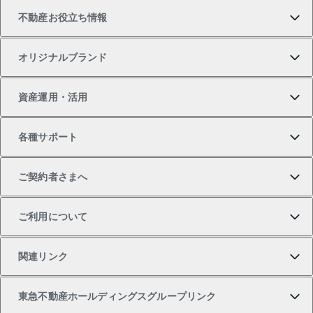
不動産お役立ち情報
一戸建ての購入
土地の売却・査定
オフィス・店舗の賃貸
無料賃料査定
投資用・事業用不動産TOP
オリジナルブランド
新築一戸建ての購入
スピードAI査定
借りるときの流れ
マンション賃料データ
投資用不動産
不動産お役立ち情報
資産運用・活用
中古一戸建ての購入
不動産売却について
借りるガイド
賃貸管理プラン
事業用不動産
不動産AIアドバイザー Tellus Talk
当社売主リノベーションマンション
各種サポート
一棟リノベーションマンション L`GENTE（ルジェン
土地の購入
不動産査定について
リロケーションについて
マンション投資
マンションライブラリー
等価交換事業
テ）
ご契約者さまへ
不動産購入の流れ
売却サービス
貸すときの流れ
投資用マンション
人気マンションランキング
区分リノベーションマンション Lideas（リディアス）
不動産M&A
シニア向けサポート
ご利用について
投資用一棟レジデンスWELL SQUARE（ウェルスクエ
注目キーワード物件特集
不動産売却の流れ
貸すガイド
マンション一棟
暮らしに役立つ不動産メディア 「Lnote」
アセットマネジメント・出資
相続サポート
ご契約者さまサポートメニュー
ア）
関連リンク
購入ガイド
不動産買換えの流れ
アパート経営
不動産相場・不動産価格情報
不動産小口投資 LEGACIA（レガシア）
リフォームサポート
ご紹介・再契約特典
本人確認に関するお客様へのお願い
東急不動産ホールディングスグループリンク
売却ガイド
アパート投資用物件
不動産売却FAQ
入居者様専用-各種ご案内（賃貸）
金融商品取引について
すまいValue