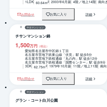
1LDK
2003年6月築
4階／地上14階
南向
2
60.64m
お問合せ
詳細
お気に入り
1 / 0
間取り
中古マンション
チサンマンション錦
1,500
万円
（税込）
愛知県名古屋市中区錦１丁目
名古屋市営地下鉄東山線「伏見」駅 徒歩5分
名古屋市営地下鉄桜通線「丸の内」駅 徒歩12分
名古屋市営地下鉄桜通線「国際センター」駅 徒歩9分
3DK
1979年10月築
11階／地上11階
南向
2
62.75m
お問合せ
詳細
お気に入り
1 / 0
間取り
中古マンション
グラン・コート白川公園