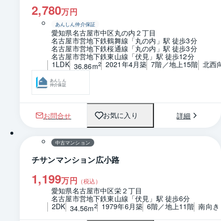
2,780
万円
あんしん仲介保証
愛知県名古屋市中区丸の内２丁目
名古屋市営地下鉄鶴舞線「丸の内」駅 徒歩3分
名古屋市営地下鉄桜通線「丸の内」駅 徒歩3分
名古屋市営地下鉄東山線「伏見」駅 徒歩12分
1LDK
2021年4月築
7階／地上15階
北西
2
36.86m
あんしん
仲介保証
お問合せ
詳細
お気に入り
1 / 0
間取り
中古マンション
チサンマンション広小路
1,199
万円
（税込）
愛知県名古屋市中区栄２丁目
名古屋市営地下鉄東山線「伏見」駅 徒歩6分
2DK
1979年6月築
6階／地上11階
南向き
2
34.56m