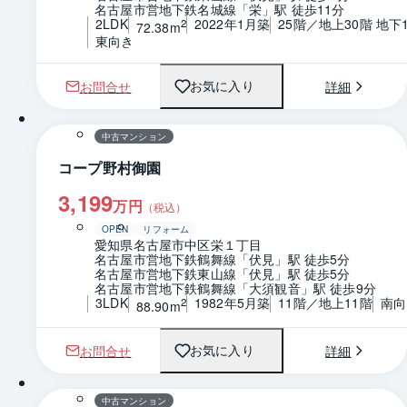
名古屋市営地下鉄名城線「栄」駅 徒歩11分
2LDK
2022年1月築
25階／地上30階 地下
2
72.38m
東向き
お問合せ
詳細
お気に入り
1 / 0
間取り
中古マンション
コープ野村御園
3,199
万円
（税込）
OPEN
リフォーム
愛知県名古屋市中区栄１丁目
名古屋市営地下鉄鶴舞線「伏見」駅 徒歩5分
名古屋市営地下鉄東山線「伏見」駅 徒歩5分
名古屋市営地下鉄鶴舞線「大須観音」駅 徒歩9分
3LDK
1982年5月築
11階／地上11階
南向
2
88.90m
お問合せ
詳細
お気に入り
1 / 0
間取り
中古マンション