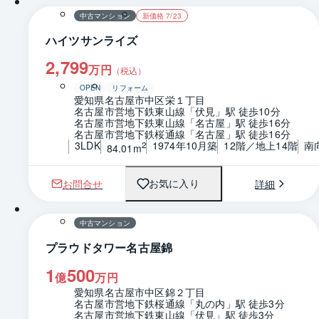
中古マンション
新価格 7/23
ハイツサンライズ
2,799
万円
（税込）
OPEN
リフォーム
愛知県名古屋市中区栄１丁目
名古屋市営地下鉄東山線「伏見」駅 徒歩10分
名古屋市営地下鉄東山線「名古屋」駅 徒歩16分
名古屋市営地下鉄桜通線「名古屋」駅 徒歩16分
3LDK
1974年10月築
12階／地上14階
南
2
84.01m
お問合せ
詳細
お気に入り
1 / 0
間取り
中古マンション
プラウドタワー名古屋錦
1
500
億
万円
愛知県名古屋市中区錦２丁目
名古屋市営地下鉄桜通線「丸の内」駅 徒歩3分
名古屋市営地下鉄東山線「伏見」駅 徒歩3分