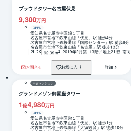
プラウドタワー名古屋伏見
9,300
万円
OPEN
愛知県名古屋市中区錦１丁目
名古屋市営地下鉄東山線「伏見」駅 徒歩4分
名古屋市営地下鉄桜通線「国際センター」駅 徒歩8分
名古屋市営地下鉄東山線「名古屋」駅 徒歩13分
2LDK
2019年2月築
13階／地上21階
南向
2
92.39m
お問合せ
詳細
お気に入り
1 / 0
間取り
中古マンション
グランドメゾン御園座タワー
1
4,980
億
万円
OPEN
愛知県名古屋市中区栄１丁目
名古屋市営地下鉄東山線「伏見」駅 徒歩1分
名古屋市営地下鉄鶴舞線「大須観音」駅 徒歩10分