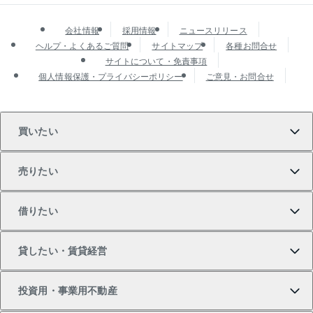
会社情報
採用情報
ニュースリリース
ヘルプ・よくあるご質問
サイトマップ
各種お問合せ
サイトについて・免責事項
個人情報保護・プライバシーポリシー
ご意見・お問合せ
買いたい
売りたい
買いたいTOP
借りたい
マンションの購入
売りたいTOP
貸したい・賃貸経営
新築・分譲マンションの購入
マンションの売却・査定
借りたいTOP
投資用・事業用不動産
中古マンションの購入
一戸建ての売却・査定
物件を借りる
貸したいTOP