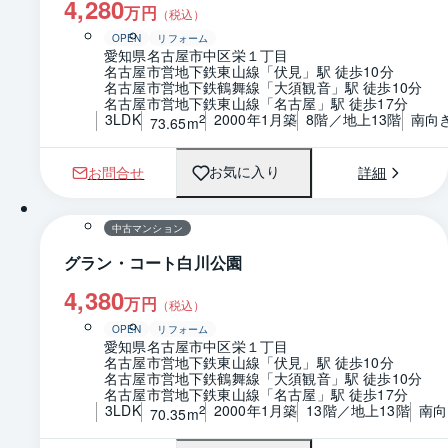
4,280
万円
（税込）
OPEN
リフォーム
愛知県名古屋市中区栄１丁目
名古屋市営地下鉄東山線「伏見」駅 徒歩10分
名古屋市営地下鉄鶴舞線「大須観音」駅 徒歩10分
名古屋市営地下鉄東山線「名古屋」駅 徒歩17分
3LDK
2000年1月築
8階／地上13階
南向
2
73.65m
お問合せ
詳細
お気に入り
1 / 0
間取り
中古マンション
グラン・コート白川公園
4,380
万円
（税込）
OPEN
リフォーム
愛知県名古屋市中区栄１丁目
名古屋市営地下鉄東山線「伏見」駅 徒歩10分
名古屋市営地下鉄鶴舞線「大須観音」駅 徒歩10分
名古屋市営地下鉄東山線「名古屋」駅 徒歩17分
3LDK
2000年1月築
13階／地上13階
南向
2
70.35m