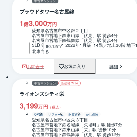
中古マンション
プラウドタワー名古屋錦
1
3,000
億
万円
愛知県名古屋市中区錦２丁目
名古屋市営地下鉄東山線「伏見」駅 徒歩4分
名古屋市営地下鉄鶴舞線「伏見」駅 徒歩4分
3LDK
2022年1月築
14階／地上30階 地下
2
80.12m
北東向き
お問合せ
詳細
お気に入り
1 / 0
間取り
中古マンション
新価格 7/14
ライオンズシティ栄
3,199
万円
（税込）
OPEN
リフォーム
耐震適合
かし保険
愛知県名古屋市中区栄３丁目
名古屋市営地下鉄名城線「矢場町」駅 徒歩7分
名古屋市営地下鉄東山線「栄」駅 徒歩10分
名古屋市営地下鉄鶴舞線「伏見」駅 徒歩12分