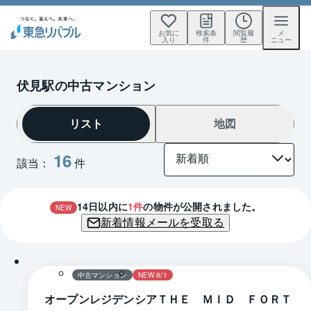
お気に
検索条
閲覧履
メ
入り
件
歴
ニュー
伏見駅の中古マンション
リスト
地図
16
該当：
件
14
日以内に
1
件
の物件が公開されました。
NEW
新着情報メールを受取る
1 / 0
間取り
中古マンション
NEW 8/1
オープンレジデンシアＴＨＥ ＭＩＤ ＦＯＲＴ