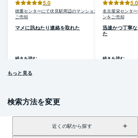
5.0
5.
徳重
センター
にて
伏見駅周辺
の
マンション
を
名古屋栄
センター
ご売却
ン
を
ご売却
マメに訊ねたり連絡を取れた
迅速かつ丁寧な
た
続きを読む
続きを読む
もっと見る
検索方法を変更
近くの駅から探す