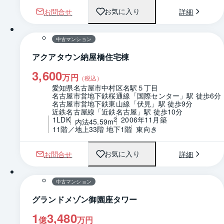
お問合せ
詳細
お気に入り
1 / 0
間取り
中古マンション
アクアタウン納屋橋住宅棟
3,600
万円
（税込）
愛知県名古屋市中村区名駅５丁目
名古屋市営地下鉄桜通線「国際センター」駅 徒歩6分
名古屋市営地下鉄東山線「伏見」駅 徒歩9分
近鉄名古屋線「近鉄名古屋」駅 徒歩10分
1LDK
2006年11月築
2
内法45.59m
11階／地上33階 地下1階
東向き
お問合せ
詳細
お気に入り
1 / 0
間取り
中古マンション
グランドメゾン御園座タワー
1
3,480
億
万円