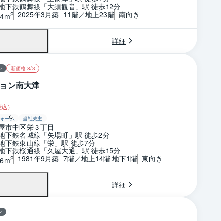
地下鉄鶴舞線「大須観音」駅 徒歩12分
2025年3月築
11階／地上23階
南向き
2
64m
詳細
ン
新価格 8/3
ョン南大津
税込）
ォーム
当社売主
屋市中区栄３丁目
地下鉄名城線「矢場町」駅 徒歩2分
地下鉄東山線「栄」駅 徒歩7分
地下鉄桜通線「久屋大通」駅 徒歩15分
1981年9月築
7階／地上14階 地下1階
東向き
2
56m
詳細
ン