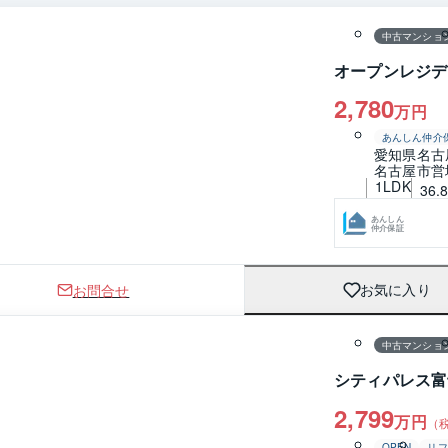
中古マンショ
オープンレジデ
2,780
万円
あんしん仲介
愛知県名古
名古屋市営
1LDK
36.
あんしん
仲介保証
お問合せ
お気に入り
1 / 0
間取り
中古マンショ
シティパレス富
2,799
万円
（
OPEN
リフ