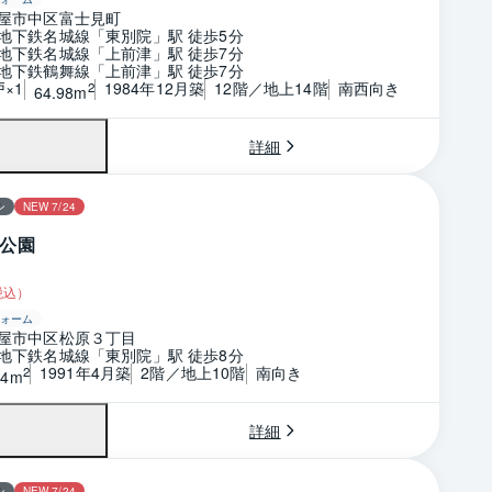
屋市中区富士見町
地下鉄名城線「東別院」駅 徒歩5分
地下鉄名城線「上前津」駅 徒歩7分
地下鉄鶴舞線「上前津」駅 徒歩7分
戸×1
1984年12月築
12階／地上14階
南西向き
2
64.98m
詳細
ン
NEW 7/24
公園
税込）
ォーム
屋市中区松原３丁目
地下鉄名城線「東別院」駅 徒歩8分
1991年4月築
2階／地上10階
南向き
2
54m
詳細
ン
NEW 7/24