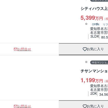
シティハウス上
5,399
万円
（
OPEN
リフ
愛知県名古
名古屋市営
3LDK
80.
お問合せ
お気に入り
1 / 0
間取り
中古マンショ
チサンマンショ
1,199
万円
（
愛知県名古
名古屋市営
2DK
34.5
お問合せ
お気に入り
1 / 0