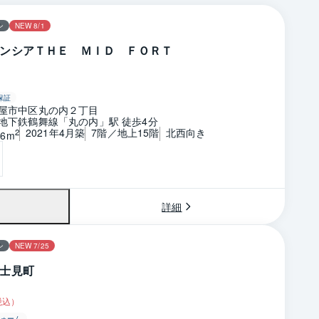
ン
NEW 8/1
ンシアＴＨＥ ＭＩＤ ＦＯＲＴ
保証
屋市中区丸の内２丁目
地下鉄鶴舞線「丸の内」駅 徒歩4分
2021年4月築
7階／地上15階
北西向き
2
86m
詳細
ン
NEW 7/25
士見町
税込）
ォーム