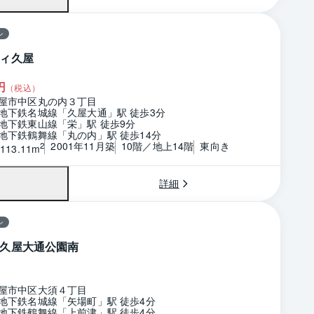
ン
ィ久屋
円
（税込）
屋市中区丸の内３丁目
地下鉄名城線「久屋大通」駅 徒歩3分
地下鉄東山線「栄」駅 徒歩9分
地下鉄鶴舞線「丸の内」駅 徒歩14分
2001年11月築
10階／地上14階
東向き
2
113.11m
詳細
ン
久屋大通公園南
屋市中区大須４丁目
地下鉄名城線「矢場町」駅 徒歩4分
地下鉄鶴舞線「上前津」駅 徒歩4分