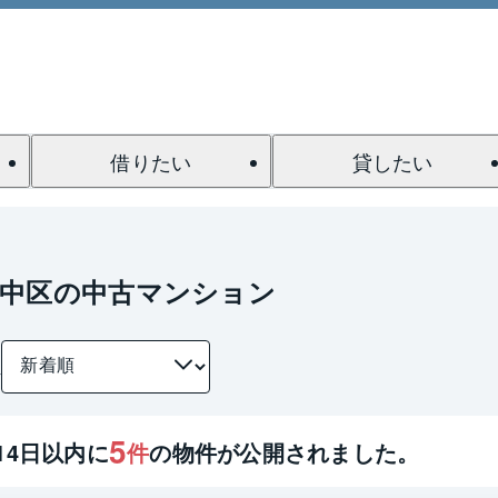
借りたい
貸したい
市中区の中古マンション
件
5
14
日以内に
件
の物件が公開されました。
1 / 0
間取り