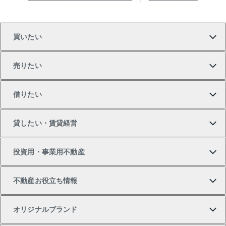
買いたい
売りたい
買いたいTOP
借りたい
マンションの購入
売りたいTOP
貸したい・賃貸経営
新築・分譲マンションの購入
マンションの売却・査定
借りたいTOP
投資用・事業用不動産
中古マンションの購入
一戸建ての売却・査定
物件を借りる
貸したいTOP
不動産お役立ち情報
一戸建ての購入
土地の売却・査定
オフィス・店舗の賃貸
無料賃料査定
投資用・事業用不動産TOP
オリジナルブランド
新築一戸建ての購入
スピードAI査定
借りるときの流れ
マンション賃料データ
投資用不動産
不動産お役立ち情報