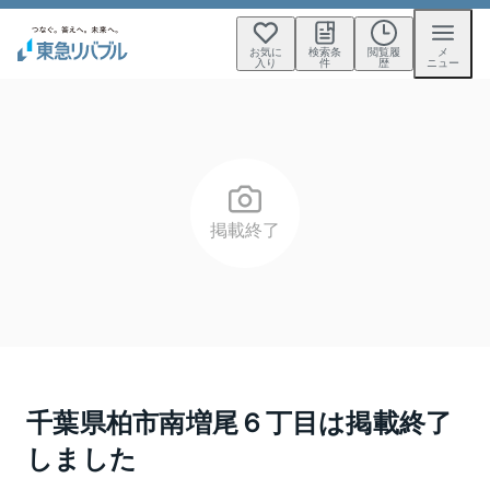
お気に
検索条
閲覧履
メ
入り
件
歴
ニュー
掲載終了
千葉県柏市南増尾６丁目
は掲載終了
しました