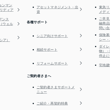
ョンマン
アセットマネジメント・出
東急リ
s（リディア
資
メディ
ご意見
デンス
各種サポート
融商品
RE（ウェル
問い合
保険募
シニア向けサポート
シー・
ガシア）
ダイレ
相続サポート
物）・
停止に
リフォームサポート
宅地建
ご契約者さまへ
ご契約者さまサポートメ
ニュー
ご紹介・再契約特典