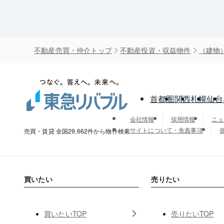
不動産売買・仲介トップ
不動産投資・収益物件
（建物
首都圏
関西
札幌
仙台
会社情報
採用情報
ニュ
サイトについて・免責事項
売買・賃貸 全国29,662件から物件検索
買いたい
売りたい
買いたいTOP
売りたいTOP