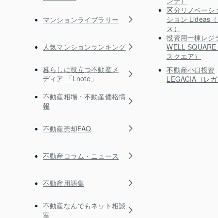
ンテ）
区分リノベーシ
ション Lidea
マンションライブラリー
ス）
投資用一棟レジ
人気マンションランキング
WELL SQUA
スクエア）
暮らしに役立つ不動産メ
不動産小口投資
ディア 「Lnote」
LEGACIA（レ
不動産相場・不動産価格情
報
不動産売却FAQ
不動産コラム・ニュース
不動産用語集
不動産なんでもネット相談
室