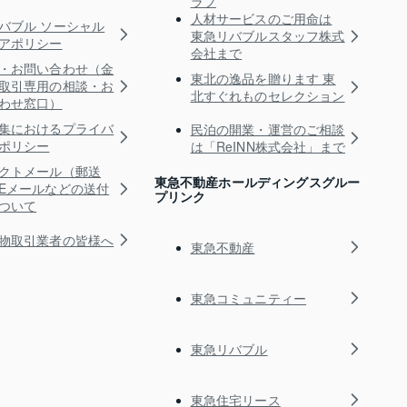
ラブ
人材サービスのご用命は
バブル ソーシャル
東急リバブルスタッフ株式
アポリシー
会社まで
・お問い合わせ（金
東北の逸品を贈ります 東
取引専用の相談・お
北すぐれものセレクション
わせ窓口）
集におけるプライバ
民泊の開業・運営のご相談
ポリシー
は「ReINN株式会社」まで
クトメール（郵送
東急不動産ホールディングスグルー
Eメールなどの送付
プリンク
ついて
物取引業者の皆様へ
東急不動産
東急コミュニティー
東急リバブル
東急住宅リース