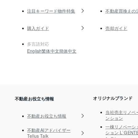
注目キーワード物件特集
不動産買換えの
購入ガイド
売却ガイド
多言語対応
English
繁体中文
簡体中文
オリジナルブランド
不動産お役立ち情報
当社売主リノベ
不動産お役立ち情報
ンション
一棟リノベーシ
不動産AIアドバイザー
ション L`GEN
Tellus Talk