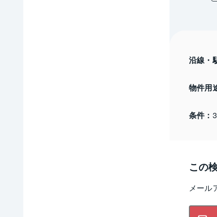
沿線・
物件用
条件：
この
メール