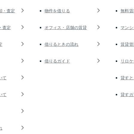
却・査定
物件を借りる
無料賃
・査定
オフィス・店舗の賃貸
マンシ
定
借りるときの流れ
賃貸管
借りるガイド
リロケ
いて
貸すと
いて
貸すガ
れ